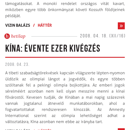
támogatásokat. A monoki rendelet országos vitát kavart,
miközben egyre több önkormányzat követi Kossuth földijeinek
példáját.
VIZIN BALÁZS
/
HÁTTÉR
hetilap
2008. 04. 18. (XII/16)
KÍNA: ÉVENTE EZER KIVÉGZÉS
2008. 04. 23.
A tibeti szabadságtörekvések kapcsán világszerte lépten-nyomon
üldözik az olimpiai lángot a jogvédők, és egyre töb­ben
szólítanak fel a pekingi olimpia boj­kottjára. Az emberi jogok
sérelméért azonban nem kell olyan messzire menni a kínai
fővárostól. Kevesen tudják, de Kínában a mai napig százezrek
vannak jogtalanul átnevelő munka­tábo­rokban, ahol a
fogvatartottakat rend­szeresen kí­nozzák. Az Amnesty
International sze­rint az olimpia lehetőséget adhat a
változtatásra, Kína azonban nem ebbe az irányba tart.