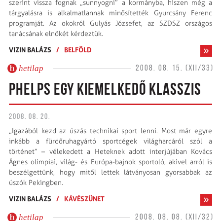
szerint vissza fognak „sunnyogni” a kormányba, hiszen még a
tárgyalásra is alkalmatlannak minősítették Gyurcsány Ferenc
programját. Az okokról Gulyás Józsefet, az SZDSZ országos
tanácsának elnökét kérdeztük.
VIZIN BALÁZS
/
BELFÖLD
hetilap
2008. 08. 15. (XII/33)
PHELPS EGY KIEMELKEDŐ KLASSZIS
2008. 08. 20.
„Igazából kezd az úszás technikai sport lenni. Most már egyre
inkább a fürdőruhagyártó sportcégek világharcáról szól a
történet” – vélekedett a Heteknek adott interjújában Kovács
Ágnes olimpiai, világ- és Európa-bajnok sportoló, akivel arról is
beszélgettünk, hogy mitől lettek látványosan gyorsabbak az
úszók Pekingben.
VIZIN BALÁZS
/
KÁVÉSZÜNET
hetilap
2008. 08. 08. (XII/32)