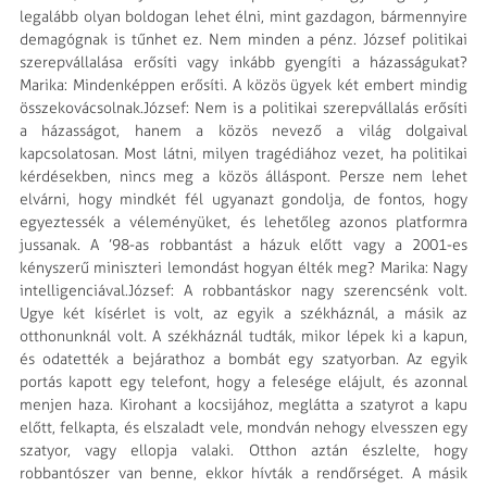
legalább olyan boldogan lehet élni, mint gazdagon, bármennyire
demagógnak is tűnhet ez. Nem minden a pénz. József politikai
szerepvállalása erősíti vagy inkább gyengíti a há­zasságukat?
Marika: Mindenképpen erősíti. A közös ügyek két embert mindig
összekovácsolnak.József: Nem is a politikai szerepvállalás erősíti
a házasságot, hanem a közös nevező a világ dolgaival
kapcsolatosan. Most látni, milyen tragédiához vezet, ha politikai
kérdésekben, nincs meg a közös álláspont. Persze nem lehet
elvárni, hogy mindkét fél ugyanazt gondolja, de fontos, hogy
egyeztessék a véleményüket, és lehetőleg azonos platformra
jussanak. A ’98-as robbantást a házuk előtt vagy a 2001-es
kényszerű miniszteri lemondást hogyan élték meg? Marika: Nagy
intelligenciával.József: A robbantáskor nagy szerencsénk volt.
Ugye két kísérlet is volt, az egyik a székháznál, a másik az
otthonunknál volt. A székháznál tudták, mikor lépek ki a kapun,
és oda­tették a bejárathoz a bombát egy szatyorban. Az egyik
portás kapott egy telefont, hogy a felesége elájult, és azonnal
menjen haza. Kirohant a kocsijához, meglátta a szatyrot a kapu
előtt, felkapta, és elszaladt vele, mondván nehogy elvesszen egy
szatyor, vagy ellopja valaki. Otthon aztán észlelte, hogy
robbantószer van benne, ekkor hívták a rendőrséget. A másik