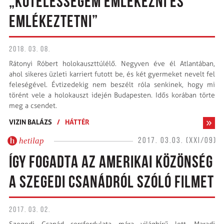
„KÖTELESSÉGEM EMLÉKEZNI ÉS
EMLÉKEZTETNI”
2018. 03. 08.
Rátonyi Róbert holokauszttúlélő. Negyven éve él Atlantában,
ahol sikeres üzleti karriert futott be, és két gyermeket nevelt fel
feleségével. Évtizedekig nem beszélt róla senkinek, hogy mi
törént vele a holokauszt idején Budapesten. Idős korában törte
meg a csendet.
VIZIN BALÁZS
/
HÁTTÉR
hetilap
2017. 03.03. (XXI/09)
ÍGY FOGADTA AZ AMERIKAI KÖZÖNSÉG
A SZEGEDI CSANÁDRÓL SZÓLÓ FILMET
2017. 03. 02.