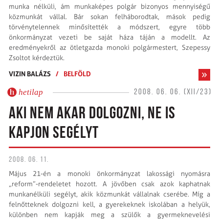
munka nélküli, ám munkaképes polgár bizonyos mennyiségű
közmunkát vállal. Bár sokan felháborodtak, mások pedig
törvénytelennek minősítették a módszert, egyre több
önkormányzat vezeti be saját háza táján a modellt. Az
eredményekről az ötletgazda monoki polgármestert, Szepessy
Zsoltot kérdeztük.
VIZIN BALÁZS
/
BELFÖLD
hetilap
2008. 06. 06. (XII/23)
AKI NEM AKAR DOLGOZNI, NE IS
KAPJON SEGÉLYT
2008. 06. 11.
Május 21-én a monoki önkormányzat lakossági nyomásra
„reform”-rendeletet hozott. A jövőben csak azok kaphatnak
munkanélküli segélyt, akik közmunkát vállalnak cserébe. Míg a
felnőtteknek dolgozni kell, a gyerekeknek iskolában a helyük,
különben nem kapják meg a szülők a gyermeknevelési