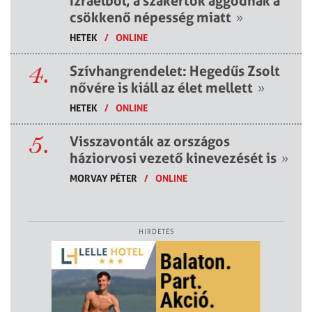
Izraelből, a szakértők aggódnak a
csökkenő népesség miatt
»
HETEK
/
ONLINE
4.
Szívhangrendelet: Hegedűs Zsolt
nővére is kiáll az élet mellett
»
HETEK
/
ONLINE
5.
Visszavonták az országos
háziorvosi vezető kinevezését is
»
MORVAY PÉTER
/
ONLINE
HIRDETÉS