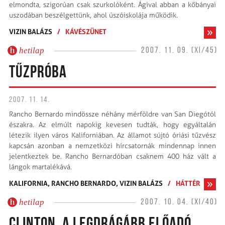
elmondta, szigorúan csak szurkolóként. Ágival abban a kőbányai
uszodában beszélgettünk, ahol úszóiskolája működik.
VIZIN BALÁZS
/
KÁVÉSZÜNET
hetilap
2007. 11. 09. (XI/45)
TŰZPRÓBA
2007. 11. 14.
Rancho Bernardo mindössze néhány mérföldre van San Diegótól
északra. Az elmúlt napokig kevesen tudták, hogy egyáltalán
létezik ilyen város Kaliforniában. Az államot sújtó óriási tűzvész
kapcsán azonban a nemzetközi hírcsatornák mindennap innen
jelentkeztek be. Rancho Bernardóban csaknem 400 ház vált a
lángok martalékává.
KALIFORNIA,
RANCHO BERNARDO,
VIZIN BALÁZS
/
HÁTTÉR
hetilap
2007. 10. 04. (XI/40)
CLINTON, A LEGDRÁGÁBB ELŐADÓ