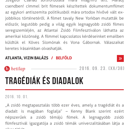
Szegedi Csanád sorsfordulata mára világhírű lett. Maradj
csendben! címmel brit filmesek készítettek dokumentumfilmet
az egykori antiszemita politikusból mára ortodox hívővé vált ex-
jobbikos történetéről. A filmet tavaly New Yorkban mutatták be
először, legutóbb pedig a világ egyik legnagyobb zsidó filmes
seregszemléjén, az Atlantai Zsidó Filmfesztiválon láthatta az
amerikai közönség. A filmmel kapcsolatos kérdéseinket emailben
küldtük el Köves Slomónak és Vona Gábornak. Válaszaikat
keretes írásainkban olvashatják.
ATLANTA,
VIZIN BALÁZS
/
BELFÖLD
hetilap
2016. 09. 23. (XX/38)
TRAGÉDIÁK ÉS DIADALOK
2016. 10. 01.
„A zsidó megtapasztalás több ezer éves, amely a tragé­diát és a
diadalt is magában foglalja” – Kenny Blank szerint ezért
népszerűek a zsidó témájú filmek. A legnagyobb zsidó
filmfesztivál igazgatója a zsidó témák univerzalitásában látja a