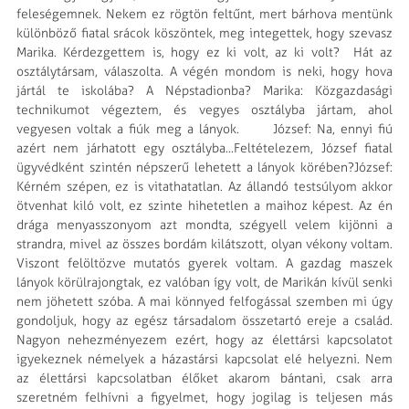
feleségemnek. Nekem ez rögtön fel­tűnt, mert bárhova mentünk
külön­böző fiatal srácok köszöntek, meg integettek, hogy szevasz
Marika. Kérdezgettem is, hogy ez ki volt, az ki volt? Hát az
osztálytársam, válaszolta. A végén mondom is neki, hogy hova
jártál te iskolába? A Nép­stadionba? Marika: Közgazdasági
techniku­mot végeztem, és vegyes osztályba jártam, ahol
vegyesen voltak a fiúk meg a lányok. József: Na, ennyi fiú
azért nem járhatott egy osztályba...Feltételezem, József fiatal
ügyvédként szintén népszerű lehetett a lányok körében?József:
Kérném szépen, ez is vitathatatlan. Az állandó testsúlyom akkor
ötvenhat kiló volt, ez szinte hihetetlen a maihoz képest. Az én
drága menyasszonyom azt mondta, szégyell velem kijönni a
strandra, mivel az összes bordám kilátszott, olyan vékony voltam.
Viszont felöltözve mutatós gyerek voltam. A gazdag maszek
lányok körülrajongtak, ez valóban így volt, de Marikán kívül senki
nem jöhetett szóba. A mai könnyed felfogással szemben mi úgy
gondoljuk, hogy az egész társadalom összetartó ereje a család.
Nagyon nehezményezem ezért, hogy az élettársi kapcsolatot
igyekeznek némelyek a házastársi kapcsolat elé helyezni. Nem
az élettársi kapcsolatban élőket akarom bántani, csak arra
szeretném felhívni a figyelmet, hogy jogilag is teljesen más