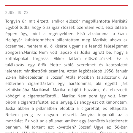
2009. 10. 22.
Torgyán úr, mit érzett, amikor először megpillantotta Marikát?
Egyből tudta, hogy ő az igazi?József: Szerelem volt, első látásra,
éppen úgy, mint a regényekben. Első alkalommal a Ganz
Hajógyár kultúrtermében pillantottam meg Marikát, ahova az
öcsémmel mentem el, ő kísérte ugyanis a leendő feleségemet
zongorán.Marika: Nem volt lapozó és Jóska ugrott be, hogy a
kottalapokat forgassa. Akkor láttam először.József: Ez a
találkozás, egy örök életre szóló szerelmet és kapcsolatot
jelentett mindkettőnk számára. Aztán legközelebb 1956. január
20-án Rákospalotán a József Attila Moziban találkoztunk. Az
előtérben cigarettáztam egy barátommal, aki együtt járt
színiiskolába Marikával. Marika odajött hozzánk, és elkezdett
köhögni a cigarettafüsttől… Marika: Nem pont így volt. Nem
bírom a cigarettafüstöt, ez a lényeg. És ahogy ezt ott kimondtam,
Jóska abban a pillanatban eldobta a cigarettát, és eltaposta.
Nekem pedig ez nagyon tetszett. Annyira imponált az a
mozdulat. Ez volt az a pillanat, amikor egy áramütés keletkezett
bennem. Mi történt ezt követően? József: Ugye ez ’56-ban