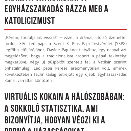
EGYHÁZSZAKADÁS RÁZZA MEG A
KATOLICIZMUST
„Kérem, forduljanak vissza!” – ezzel a drámai, utolsó üzenettel
fordult XIV. Leó pápa a Szent X. Pius Papi Testvérület (SSPX)
legfőbb elöljárójához, Davide Pagliarani atyához, egy nappal azt
megelőzően, hogy a tradicionalista csoport a pápai tekintélyt
megkerülve, négy új püspököt szentelt fel, a Vatikán szerint
önhatalmúlag. Leó pápa kérése eredménytelen volt, aminek
következtében technikailag létrejött egy újabb egyházszakadás
Róma „varratlan köntösén”.
VIRTUÁLIS KOKAIN A HÁLÓSZOBÁBAN:
A SOKKOLÓ STATISZTIKA, AMI
BIZONYÍTJA, HOGYAN VÉGZI KI A