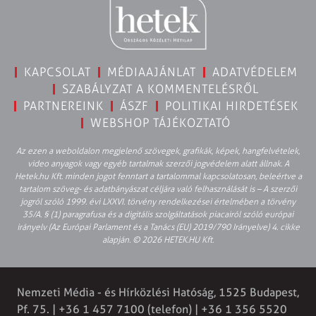
KAPCSOLAT
MÉDIAAJÁNLAT
ADATVÉDELEM
SZABÁLYZAT A KOMMENTELÉSRŐL
PARTNEREINK
ÁSZF
POLITIKAI HIRDETÉSEK
WEBSHOP TÁJÉKOZTATÓ
Az ezen a weboldalon megjelenő szövegek, grafikák, képek, hangfelvételek,
video anyagok vagy egyéb tartalmak szerzői jogvédelem alatt állnak. A
Hetek.hu Kft. minden jogot fenntart a tartalommal kapcsolatosan, beleértve a
tartalom szöveg- és adatbányászat céljára való felhasználását is – A szerzői
jogról szóló 1999. évi LXXVI. törvény rendelkezései értelmében a törvény
35/A. § (1) paragrafusa és a digitális szolgáltatások piacairól szóló európai
irányelv (Az Európai Parlament és a Tanács (EU) 2019/790 Irányelve) 4. cikke
alapján. © 2026 HETEK.HU Kft.
Nemzeti Média - és Hírközlési Hatóság, 1525 Budapest,
Pf. 75. | +36 1 457 7100 (telefon) | +36 1 356 5520