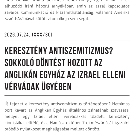
elhúzódó iráni háború árnyékában, amin az azzal kapcsolatos
zavaros kommunikáció és kiszámíthatatlanság, valamint Amerika
Szaúd-Arábiával kötött atomalkuja sem segít.
2026.07.24. (XXX/30)
KERESZTÉNY ANTISZEMITIZMUS?
SOKKOLÓ DÖNTÉST HOZOTT AZ
ANGLIKÁN EGYHÁZ AZ IZRAEL ELLENI
VÉRVÁDAK ÜGYÉBEN
Új fejezet a keresztény antiszemitizmus történetében? Hatalmas
port kavart az Anglikán Egyház általános zsinatának szavazása,
mellyel egy Izrael elleni vérvádakkal tűzdelt, keresztény
cionistákat elítélő, és a Hamász október 7-ei mészárlását igazolni
próbáló nyilatkozat meghallgatása mellett döntött.