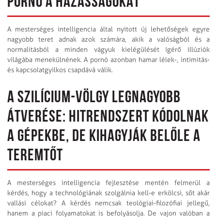
PORNÓ A HÁZASSÁGOKAT
A mesterséges intelligencia által nyitott új lehetőségek egyre
nagyobb teret adnak azok számára, akik a valóságból és a
normalitásból a minden vágyuk kielégülését ígérő illúziók
világába menekülnének. A pornó azonban hamar lélek-, intimitás-
és kapcsolatgyilkos csapdává válik.
A SZILÍCIUM-VÖLGY LEGNAGYOBB
ÁTVERÉSE: HITRENDSZERT KÓDOLNAK
A GÉPEKBE, DE KIHAGYJÁK BELŐLE A
TEREMTŐT
A mesterséges intelligencia fejlesztése mentén felmerül a
kérdés, hogy a technológiának szolgálnia kell-e erkölcsi, sőt akár
vallási célokat? A kérdés nemcsak teológiai-filozófiai jellegű,
hanem a piaci folyamatokat is befolyásolja. De vajon valóban a