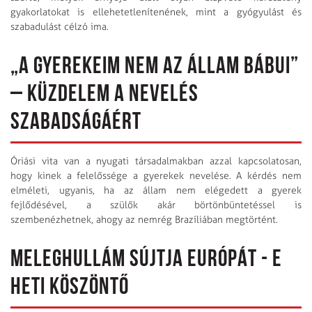
gyakorlatokat is ellehetetlenítenének, mint a gyógyulást és
szabadulást célzó ima.
„A GYEREKEIM NEM AZ ÁLLAM BÁBUI”
– KÜZDELEM A NEVELÉS
SZABADSÁGÁÉRT
Óriási vita van a nyugati társadalmakban azzal kapcsolatosan,
hogy kinek a felelőssége a gyerekek nevelése. A kérdés nem
elméleti, ugyanis, ha az állam nem elégedett a gyerek
fejlődésével, a szülők akár börtön­büntetéssel is
szembenézhetnek, ahogy az nemrég Brazíliában megtörtént.
MELEGHULLÁM SÚJTJA EURÓPÁT - E
HETI KÖSZÖNTŐ