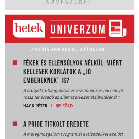
KÁVÉSZÜNET
ARCHÍVUMUNKBÓL AJÁNLJUK:
FÉKEK ÉS ELLENSÚLYOK NÉLKÜL: MIÉRT
KELLENEK KORLÁTOK A „JÓ
EMBEREKNEK” IS?
A szubjektív hangulatok és a racionális érvek hiánya
rossz tanácsadó az államszervezet átalakításánál
»
HACK PÉTER
/
BELFÖLD
A PRIDE TITKOLT EREDETE
A melegmozgalom programját évtizedekkel ezelőtt