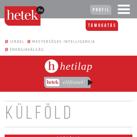
Profil
Támogatás
#
#
IZRAEL
MESTERSÉGES INTELLIGENCIA
#
ENERGIAVÁLSÁG
hetilap
Külföld