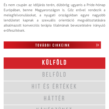
És nem csupán az időjárás terén, dübörög ugyanis a Pride-hónap
Európában, benne Magyarországon is. Gőz erővel rendezik a
melegfelvonulásokat, a nyugati országokban egyre nagyobb
lendületet kapnak a szexuális orientáció megváltoztatására
alkalmazott konverziós terápia tilalmának bevezetésére irányuló
erőfeszítések.
KÜLFÖLD
BELFÖLD
HIT ÉS ÉRTÉKEK
HÁTTÉR