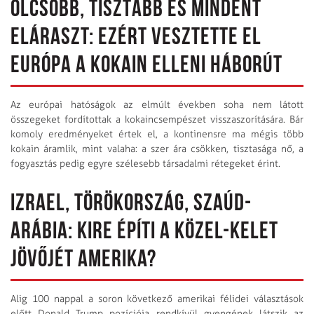
OLCSÓBB, TISZTÁBB ÉS MINDENT
ELÁRASZT: EZÉRT VESZTETTE EL
EURÓPA A KOKAIN ELLENI HÁBORÚT
Az európai hatóságok az elmúlt években soha nem látott
összegeket fordítottak a kokaincsempészet visszaszorítására. Bár
komoly ered­ményeket értek el, a kontinensre ma mégis több
kokain áramlik, mint valaha: a szer ára csökken, tisztasága nő, a
fogyasztás pedig egyre szélesebb társadalmi rétegeket érint.
IZRAEL, TÖRÖKORSZÁG, SZAÚD-
ARÁBIA: KIRE ÉPÍTI A KÖZEL-KELET
JÖVŐJÉT AMERIKA?
Alig 100 nappal a soron következő amerikai félidei választások
előtt Donald Trump pozíciója rendkívül gyengének látszik az