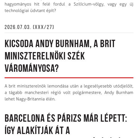
hagyományos hit felé fordul a Szilícium-völgy, vagy egy új
technológiai üdvtant épít?
2026.07.03. (XXX/27)
KICSODA ANDY BURNHAM, A BRIT
MINISZTERELNÖKI SZÉK
VÁROMÁNYOSA?
A brit miniszterelnök lemondása után a leg­esélyesebb utódjelölt,
a tágabb manchesteri régió volt polgármestere, Andy Burnham
lehet Nagy-Britannia élén.
BARCELONA ÉS PÁRIZS MÁR LÉPETT:
ÍGY ALAKÍTJÁK ÁT A