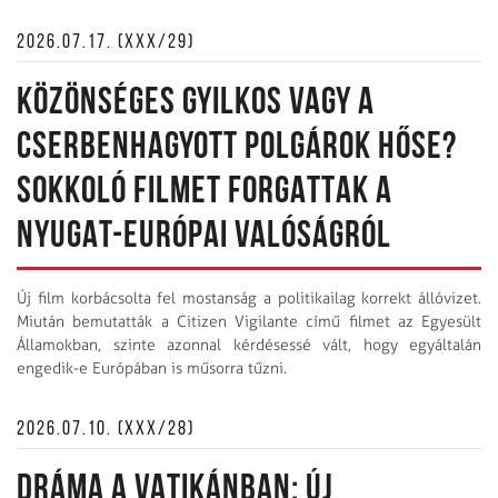
2026.07.17. (XXX/29)
KÖZÖNSÉGES GYILKOS VAGY A
CSERBENHAGYOTT POLGÁROK HŐSE?
SOKKOLÓ FILMET FORGATTAK A
NYUGAT-EURÓPAI VALÓSÁGRÓL
Új film korbácsolta fel mostanság a politikailag korrekt állóvizet.
Miután bemutatták a Citizen Vigilante című filmet az Egyesült
Államokban, szinte azonnal kérdésessé vált, hogy egyáltalán
engedik-e Európában is műsorra tűzni.
2026.07.10. (XXX/28)
DRÁMA A VATIKÁNBAN: ÚJ