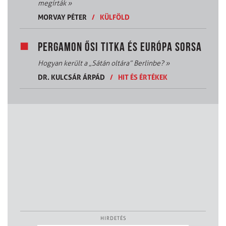
megírták
»
MORVAY PÉTER
/
KÜLFÖLD
PERGAMON ŐSI TITKA ÉS EURÓPA SORSA
Hogyan került a „Sátán oltára” Berlinbe?
»
DR. KULCSÁR ÁRPÁD
/
HIT ÉS ÉRTÉKEK
HIRDETÉS