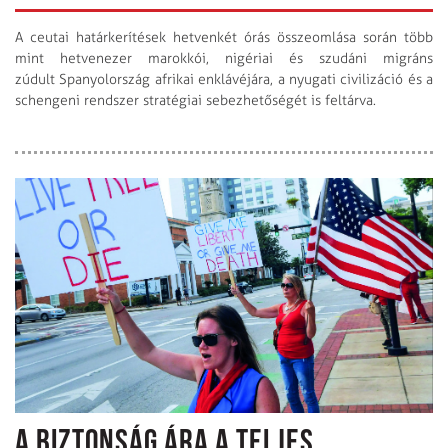
A ceutai határkerítések hetvenkét órás összeomlása során több
mint hetvenezer marokkói, nigériai és szudáni migráns
zúdult Spanyolország afrikai enklávéjára, a nyugati civilizáció és a
schengeni rendszer stratégiai sebezhetőségét is feltárva.
A BIZTONSÁG ÁRA A TELJES