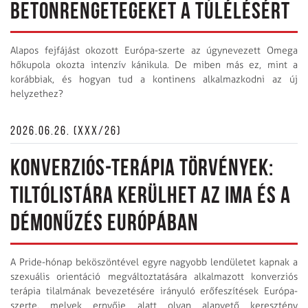
BETONRENGETEGEKET A TÚLÉLÉSÉRT
Alapos fejfájást okozott Európa-szerte az úgynevezett Omega
hőkupola okozta intenzív kánikula. De miben más ez, mint a
korábbiak, és hogyan tud a kontinens alkalmazkodni az új
helyzethez?
2026.06.26. (XXX/26)
KONVERZIÓS-TERÁPIA TÖRVÉNYEK:
TILTÓLISTÁRA KERÜLHET AZ IMA ÉS A
DÉMONŰZÉS EURÓPÁBAN
A Pride-hónap beköszöntével egyre nagyobb lendületet kapnak a
szexuális orientáció megváltoztatására alkalmazott konverziós
terápia tilalmának bevezetésére irányuló erőfeszítések Európa-
szerte, melyek ernyője alatt olyan alapvető keresztény