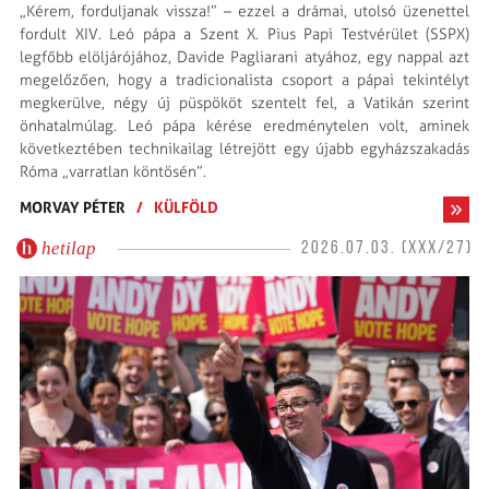
„Kérem, forduljanak vissza!” – ezzel a drámai, utolsó üzenettel
fordult XIV. Leó pápa a Szent X. Pius Papi Testvérület (SSPX)
legfőbb elöljárójához, Davide Pagliarani atyához, egy nappal azt
megelőzően, hogy a tradicionalista csoport a pápai tekintélyt
megkerülve, négy új püspököt szentelt fel, a Vatikán szerint
önhatalmúlag. Leó pápa kérése eredménytelen volt, aminek
következtében technikailag létrejött egy újabb egyházszakadás
Róma „varratlan köntösén”.
MORVAY PÉTER
/
KÜLFÖLD
hetilap
2026.07.03. (XXX/27)