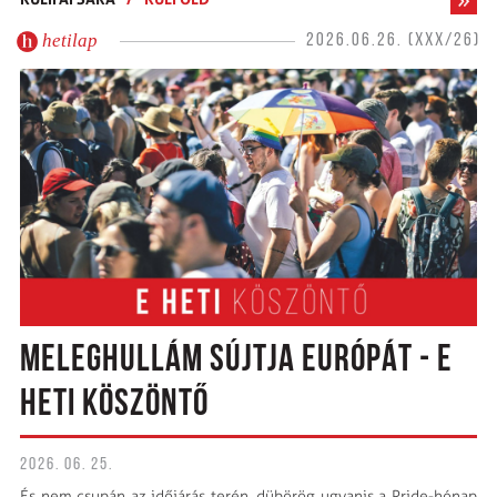
hetilap
2026.06.26. (XXX/26)
MELEGHULLÁM SÚJTJA EURÓPÁT - E
HETI KÖSZÖNTŐ
2026. 06. 25.
És nem csupán az időjárás terén, dübörög ugyanis a Pride-hónap