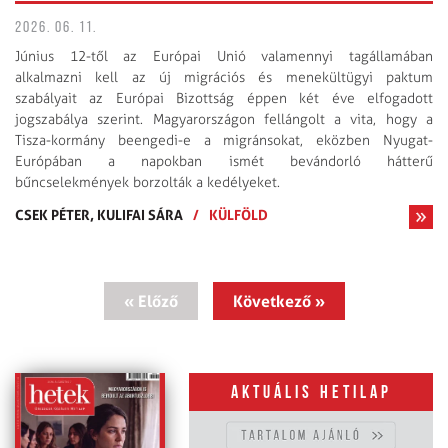
2026. 06. 11.
Június 12-től az Európai Unió valamennyi tagállamában
alkalmazni kell az új migrációs és menekültügyi paktum
szabályait az Európai Bizottság éppen két éve elfogadott
jogszabálya szerint. Magyarországon fellángolt a vita, hogy a
Tisza-kormány beengedi-e a migránsokat, eközben Nyugat-
Európában a napokban ismét bevándorló hátterű
bűncselekmények borzolták a kedélyeket.
CSEK PÉTER,
KULIFAI SÁRA
/
KÜLFÖLD
« Előző
Következő »
Aktuális hetilap