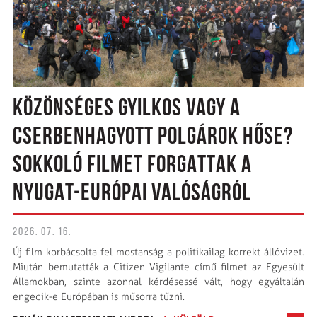
KÖZÖNSÉGES GYILKOS VAGY A
CSERBENHAGYOTT POLGÁROK HŐSE?
SOKKOLÓ FILMET FORGATTAK A
NYUGAT-EURÓPAI VALÓSÁGRÓL
2026. 07. 16.
Új film korbácsolta fel mostanság a politikailag korrekt állóvizet.
Miután bemutatták a Citizen Vigilante című filmet az Egyesült
Államokban, szinte azonnal kérdésessé vált, hogy egyáltalán
engedik-e Európában is műsorra tűzni.