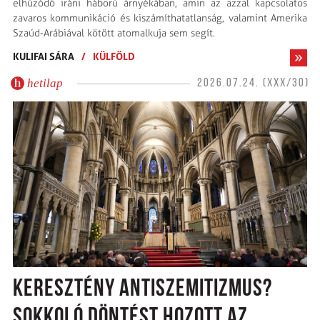
elhúzódó iráni háború árnyékában, amin az azzal kapcsolatos
zavaros kommunikáció és kiszámíthatatlanság, valamint Amerika
Szaúd-Arábiával kötött atomalkuja sem segít.
KULIFAI SÁRA
/
KÜLFÖLD
hetilap
2026.07.24. (XXX/30)
KERESZTÉNY ANTISZEMITIZMUS?
SOKKOLÓ DÖNTÉST HOZOTT AZ