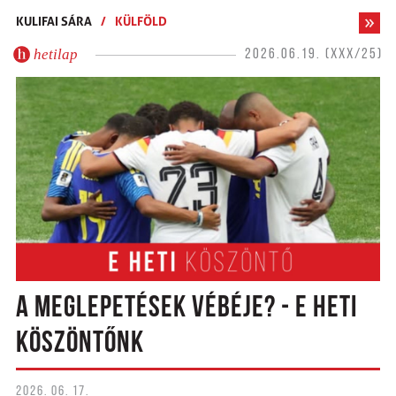
KULIFAI SÁRA
/
KÜLFÖLD
hetilap
2026.06.19. (XXX/25)
A MEGLEPETÉSEK VÉBÉJE? - E HETI
KÖSZÖNTŐNK
2026. 06. 17.