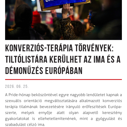
KONVERZIÓS-TERÁPIA TÖRVÉNYEK:
TILTÓLISTÁRA KERÜLHET AZ IMA ÉS A
DÉMONŰZÉS EURÓPÁBAN
2026. 06. 25.
A Pride-hónap beköszöntével egyre nagyobb lendületet kapnak a
szexuális orientáció megváltoztatására alkalmazott konverziós
terápia tilalmának bevezetésére irányuló erőfeszítések Európa-
szerte, melyek ernyője alatt olyan alapvető keresztény
gyakorlatokat is ellehetetlenítenének, mint a gyógyulást és
szabadulást célzó ima.