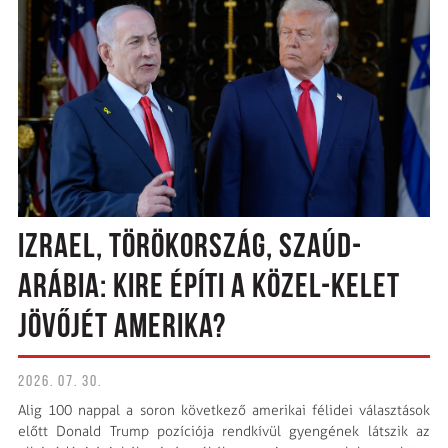
IZRAEL, TÖRÖKORSZÁG, SZAÚD-
ARÁBIA: KIRE ÉPÍTI A KÖZEL-KELET
JÖVŐJÉT AMERIKA?
2026. 07. 30.
Alig 100 nappal a soron következő amerikai félidei választások
előtt Donald Trump pozíciója rendkívül gyengének látszik az