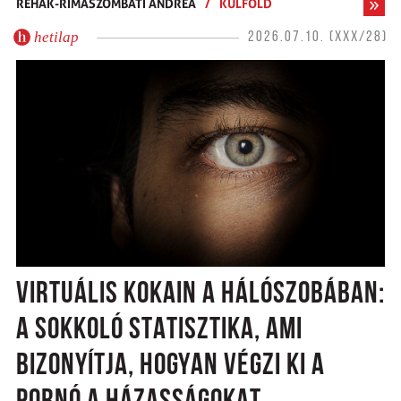
REHÁK-RIMASZOMBATI ANDREA
/
KÜLFÖLD
hetilap
2026.07.10. (XXX/28)
VIRTUÁLIS KOKAIN A HÁLÓSZOBÁBAN:
A SOKKOLÓ STATISZTIKA, AMI
BIZONYÍTJA, HOGYAN VÉGZI KI A