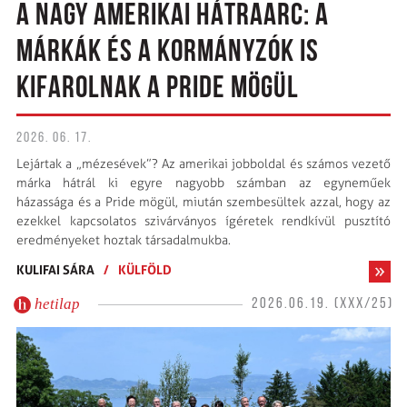
A NAGY AMERIKAI HÁTRAARC: A
MÁRKÁK ÉS A KORMÁNYZÓK IS
KIFAROLNAK A PRIDE MÖGÜL
2026. 06. 17.
Lejártak a „mézesévek”? Az amerikai jobboldal és számos vezető
márka hátrál ki egyre nagyobb számban az egyneműek
házassága és a Pride mögül, miután szembesültek azzal, hogy az
ezekkel kapcsolatos szivárványos ígéretek rendkívül pusztító
eredményeket hoztak társadalmukba.
KULIFAI SÁRA
/
KÜLFÖLD
hetilap
2026.06.19. (XXX/25)