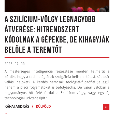
A SZILÍCIUM-VÖLGY LEGNAGYOBB
ÁTVERÉSE: HITRENDSZERT
KÓDOLNAK A GÉPEKBE, DE KIHAGYJÁK
BELŐLE A TEREMTŐT
2026. 07. 09.
A mesterséges intelligencia fejlesztése mentén felmerül a
kérdés, hogy a technológiának szolgálnia kell-e erkölcsi, sőt akár
vallási célokat? A kérdés nemcsak teológiai-filozófiai jellegű,
hanem a piaci folyamatokat is befolyásolja. De vajon valóban a
hagyományos hit felé fordul a Szilícium-völgy, vagy egy új
technológiai üdvtant épít?
KÁNAI ANDRÁS
/
KÜLFÖLD