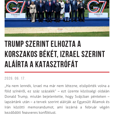
TRUMP SZERINT ELHOZTA A
KORSZAKOS BÉKÉT, IZRAEL SZERINT
ALÁÍRTA A KATASZTRÓFÁT
2026. 06. 17.
„Ha nem lennék, Izrael ma már nem létezne, elsöpörték volna a
föld színéről, ez száz százalék” – ezt üzente közösségi oldalán
Donald Trump, miután bejelentette, hogy Svájcban pénteken –
lapzártánk után – a tervek szerint aláírják az Egyesült Államok és
Irán közötti memorandumot, ami lezárná a február végén
kezdődött fegyveres konfliktust.