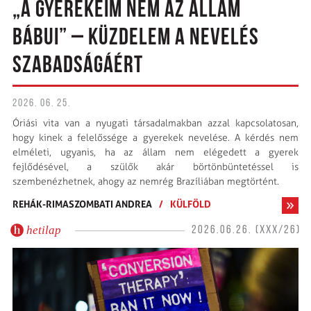
„A GYEREKEIM NEM AZ ÁLLAM
BÁBUI” – KÜZDELEM A NEVELÉS
SZABADSÁGÁÉRT
2026. 06. 25.
Óriási vita van a nyugati társadalmakban azzal kapcsolatosan,
hogy kinek a felelőssége a gyerekek nevelése. A kérdés nem
elméleti, ugyanis, ha az állam nem elégedett a gyerek
fejlődésével, a szülők akár börtön­büntetéssel is
szembenézhetnek, ahogy az nemrég Brazíliában megtörtént.
REHÁK-RIMASZOMBATI ANDREA
/
KÜLFÖLD
hetilap
2026.06.26. (XXX/26)