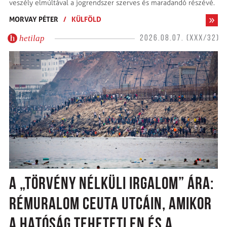
veszély elmúltával a jogrendszer szerves és maradandó részévé.
MORVAY PÉTER
/
KÜLFÖLD
hetilap
2026.08.07. (XXX/32)
A „TÖRVÉNY NÉLKÜLI IRGALOM” ÁRA:
RÉMURALOM CEUTA UTCÁIN, AMIKOR
A HATÓSÁG TEHETETLEN ÉS A