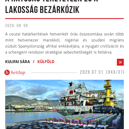
LAKOSSÁG BEZÁRKÓZIK
2026. 08. 06.
A ceutai határkerítések hetvenkét órás összeomlása során több
mint hetvenezer marokkói, nigériai és szudáni migráns
zúdult Spanyolország afrikai enklávéjára, a nyugati civilizáció és
a schengeni rendszer stratégiai sebezhetőségét is feltárva.
KULIFAI SÁRA
/
KÜLFÖLD
hetilap
2026.07.31. (XXX/31)