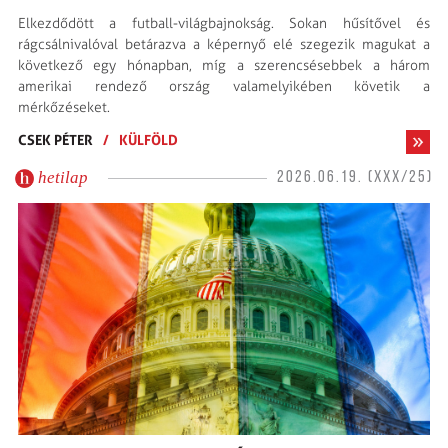
Elkezdődött a futball-világbajnokság. Sokan hűsítővel és
rágcsálnivalóval betárazva a képernyő elé szegezik magukat a
következő egy hónapban, míg a szerencsésebbek a három
amerikai rendező ország valamelyikében követik a
mérkőzéseket.
CSEK PÉTER
/
KÜLFÖLD
hetilap
2026.06.19. (XXX/25)