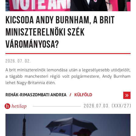
KICSODA ANDY BURNHAM, A BRIT
MINISZTERELNÖKI SZÉK
VÁROMÁNYOSA?
2026. 07. 02.
A brit miniszterelnök lemondása után a leg­esélyesebb utódjelölt,
a tágabb manchesteri régió volt polgármestere, Andy Burnham
lehet Nagy-Britannia élén.
REHÁK-RIMASZOMBATI ANDREA
/
KÜLFÖLD
hetilap
2026.07.03. (XXX/27)