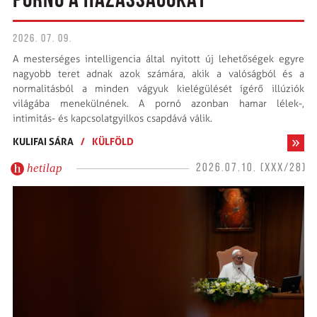
PORNÓ A HÁZASSÁGOKAT
2026. 07. 09.
A mesterséges intelligencia által nyitott új lehetőségek egyre
nagyobb teret adnak azok számára, akik a valóságból és a
normalitásból a minden vágyuk kielégülését ígérő illúziók
világába menekülnének. A pornó azonban hamar lélek-,
intimitás- és kapcsolatgyilkos csapdává válik.
KULIFAI SÁRA
/
KÜLFÖLD
hetilap
2026.07.10. (XXX/28)