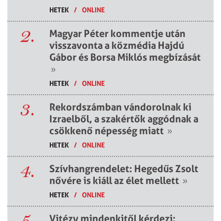
HETEK
/
ONLINE
2.
Magyar Péter kommentje után
visszavonta a közmédia Hajdú
Gábor és Borsa Miklós megbízását
»
HETEK
/
ONLINE
3.
Rekordszámban vándorolnak ki
Izraelből, a szakértők aggódnak a
csökkenő népesség miatt
»
HETEK
/
ONLINE
4.
Szívhangrendelet: Hegedűs Zsolt
nővére is kiáll az élet mellett
»
HETEK
/
ONLINE
5.
Vitézy mindenkitől kérdezi: