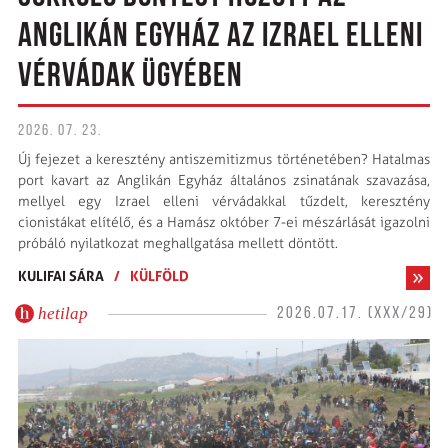
ANGLIKÁN EGYHÁZ AZ IZRAEL ELLENI
VÉRVÁDAK ÜGYÉBEN
2026. 07. 23.
Új fejezet a keresztény antiszemitizmus történetében? Hatalmas
port kavart az Anglikán Egyház általános zsinatának szavazása,
mellyel egy Izrael elleni vérvádakkal tűzdelt, keresztény
cionistákat elítélő, és a Hamász október 7-ei mészárlását igazolni
próbáló nyilatkozat meghallgatása mellett döntött.
KULIFAI SÁRA
/
KÜLFÖLD
hetilap
2026.07.17. (XXX/29)