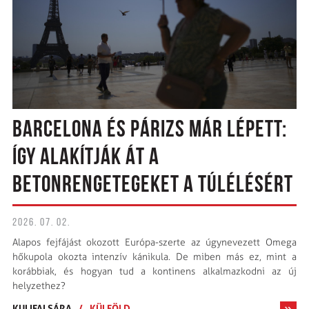
BARCELONA ÉS PÁRIZS MÁR LÉPETT:
ÍGY ALAKÍTJÁK ÁT A
BETONRENGETEGEKET A TÚLÉLÉSÉRT
2026. 07. 02.
Alapos fejfájást okozott Európa-szerte az úgynevezett Omega
hőkupola okozta intenzív kánikula. De miben más ez, mint a
korábbiak, és hogyan tud a kontinens alkalmazkodni az új
helyzethez?
KULIFAI SÁRA
/
KÜLFÖLD