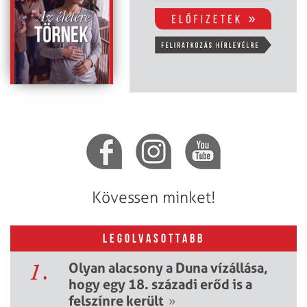
Kövessen minket!
LEGOLVASOTTABB
1.
Olyan alacsony a Duna vízállása,
hogy egy 18. századi erőd is a
felszínre került
»