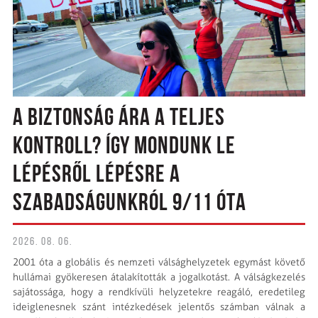
A BIZTONSÁG ÁRA A TELJES
KONTROLL? ÍGY MONDUNK LE
LÉPÉSRŐL LÉPÉSRE A
SZABADSÁGUNKRÓL 9/11 ÓTA
2026. 08. 06.
2001 óta a globális és nemzeti válsághelyzetek egymást követő
hullámai gyökeresen átalakították a jogalkotást. A válságkezelés
sajátossága, hogy a rendkívüli helyzetekre reagáló, eredetileg
ideiglenesnek szánt intézkedések jelentős számban válnak a