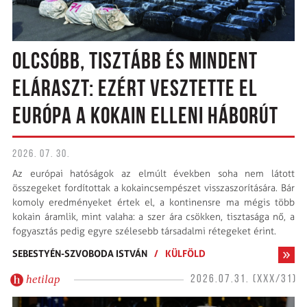
OLCSÓBB, TISZTÁBB ÉS MINDENT
ELÁRASZT: EZÉRT VESZTETTE EL
EURÓPA A KOKAIN ELLENI HÁBORÚT
2026. 07. 30.
Az európai hatóságok az elmúlt években soha nem látott
összegeket fordítottak a kokaincsempészet visszaszorítására. Bár
komoly ered­ményeket értek el, a kontinensre ma mégis több
kokain áramlik, mint valaha: a szer ára csökken, tisztasága nő, a
fogyasztás pedig egyre szélesebb társadalmi rétegeket érint.
SEBESTYÉN-SZVOBODA ISTVÁN
/
KÜLFÖLD
hetilap
2026.07.31. (XXX/31)