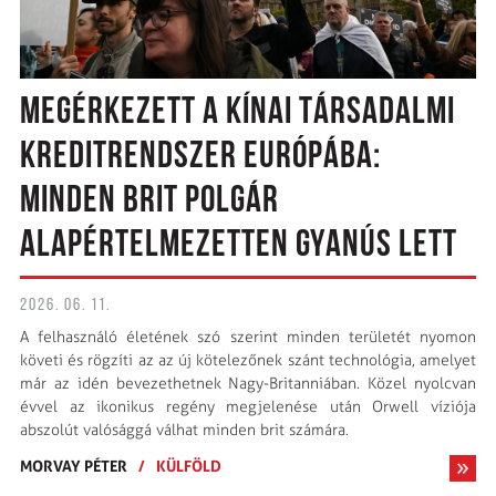
MEGÉRKEZETT A KÍNAI TÁRSADALMI
KREDITRENDSZER EURÓPÁBA:
MINDEN BRIT POLGÁR
ALAPÉRTELMEZETTEN GYANÚS LETT
2026. 06. 11.
A felhasználó életének szó szerint minden területét nyomon
követi és rögzíti az az új kötelezőnek szánt technológia, amelyet
már az idén bevezethetnek Nagy-Britanniában. Közel nyolcvan
évvel az ikonikus regény megjelenése után Orwell víziója
abszolút valósággá válhat minden brit számára.
MORVAY PÉTER
/
KÜLFÖLD