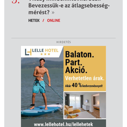
Bevezessük-e az átlagsebesség-
mérést?
»
HETEK
/
ONLINE
HIRDETÉS