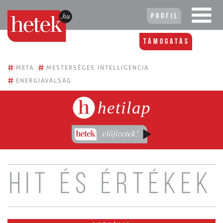
Profil
Támogatás
#
#
META
MESTERSÉGES INTELLIGENCIA
#
ENERGIAVÁLSÁG
hetilap
Hit és értékek