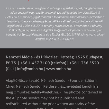
Az ezen a weboldalon megjelenő szövegek, grafikák, képek, hangfelvételek,
video anyagok vagy egyéb tartalmak szerzői jogvédelem alatt állnak. A
Hetek.hu Kft. minden jogot fenntart a tartalommal kapcsolatosan, beleértve a
tartalom szöveg- és adatbányászat céljára való felhasználását is – A szerzői
jogról szóló 1999. évi LXXVI. törvény rendelkezései értelmében a törvény
35/A. § (1) paragrafusa és a digitális szolgáltatások piacairól szóló európai
irányelv (Az Európai Parlament és a Tanács (EU) 2019/790 Irányelve) 4. cikke
alapján. © 2026 HETEK.HU Kft.
Nemzeti Média - és Hírközlési Hatóság, 1525 Budapest,
Pf. 75. | +36 1 457 7100 (telefon) | +36 1 356 5520
(fax) |
info@nmhh.hu
| www.nmhh.hu
Alapító-főszerkesztő: Németh Sándor - Founder Editor in
Chief: Németh Sándor. Kérdéseit, észrevételeit kérjük írja
meg címünkre:
hetek@hetek.hu
. - The photos contained in
the AP photo service may not be published and
redistributed without the prior written authority of the