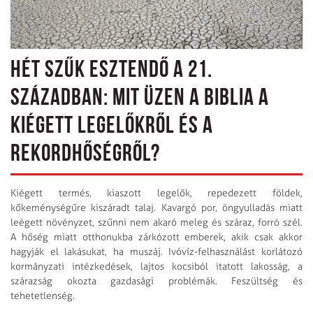
HÉT SZŰK ESZTENDŐ A 21.
SZÁZADBAN: MIT ÜZEN A BIBLIA A
KIÉGETT LEGELŐKRŐL ÉS A
REKORDHŐSÉGRŐL?
Kiégett termés, kiaszott legelők, repedezett földek,
kőkeménységűre kiszáradt talaj. Kavargó por, öngyulladás miatt
leégett növényzet, szűnni nem akaró meleg és száraz, forró szél.
A hőség miatt otthonukba zárkózott emberek, akik csak akkor
hagyják el lakásukat, ha muszáj. Ivóvíz-felhasználást korlátozó
kormányzati intézkedések, lajtos kocsiból itatott lakosság, a
szárazság okozta gazdasági problémák. Feszültség és
tehetetlenség.