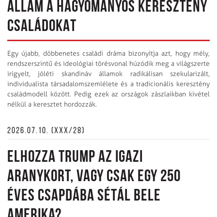
ÁLLAM A HAGYOMÁNYOS KERESZTÉNY
CSALÁDOKAT
Egy újabb, döbbenetes családi dráma bizonyítja azt, hogy mély,
rendszerszintű és ideológiai törésvonal húzódik meg a világszerte
irigyelt, jóléti skandináv államok radikálisan szekularizált,
individualista társadalomszemlélete és a tradicionális keresztény
családmodell között. Pedig ezek az országok zászlaikban kivétel
nélkül a keresztet hordozzák.
2026.07.10. (XXX/28)
ELHOZZA TRUMP AZ IGAZI
ARANYKORT, VAGY CSAK EGY 250
ÉVES CSAPDÁBA SÉTÁL BELE
AMERIKA?