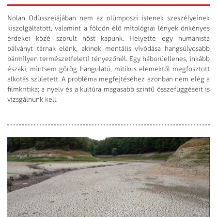
Nolan Odüsszeiájában nem az olümposzi istenek szeszélyeinek
kiszolgáltatott, valamint a földön élő mitológiai lények önkényes
érdekei közé szorult hőst kapunk. Helyette egy humanista
bálványt tárnak elénk, akinek mentális vívódása hangsúlyo­sabb
bármilyen természet­feletti tényezőnél. Egy háborúellenes, inkább
északi, mintsem görög hangulatú, mitikus elemektől megfosztott
alkotás született. A probléma megfejtésé­hez azonban nem elég a
film­kritika; a nyelv és a kultúra magasabb szintű össze­függéseit is
vizsgálnunk kell.