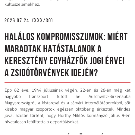
kultuszelemekhez.
2026.07.24. (XXX/30)
HALÁLOS KOMPROMISSZUMOK: MIÉRT
MARADTAK HATÁSTALANOK A
KERESZTÉNY EGYHÁZFŐK JOGI ÉRVEI
A ZSIDÓTÖRVÉNYEK IDEJÉN?
Épp 82 éve, 1944 júliusának végén, 22-én és 26-án még két
nagyobb transzport futott be Auschwitz-Birkenauba
Magyarországról, a kistarcsai és a sárvári internálótáborokból, sőt
kisebb magyar csoportok egészen októberig érkeztek. Mindez
jóval azután történt, hogy Horthy Miklós kormányzó július 9-én
hivatalosan leállította a deportálásokat.