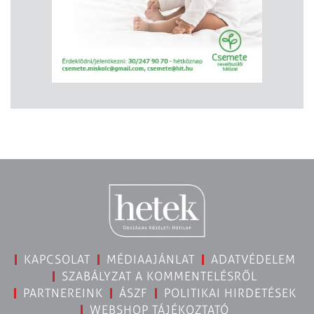
KAPCSOLAT
MÉDIAAJÁNLAT
ADATVÉDELEM
SZABÁLYZAT A KOMMENTELÉSRŐL
PARTNEREINK
ÁSZF
POLITIKAI HIRDETÉSEK
WEBSHOP TÁJÉKOZTATÓ