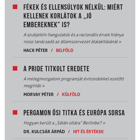
FÉKEK ÉS ELLENSÚLYOK NÉLKÜL: MIÉRT
KELLENEK KORLÁTOK A „JÓ
EMBEREKNEK” IS?
A szubjektív hangulatok és a racionális érvek hiánya
rossz tanácsadó az államszervezet átalakításánál
»
HACK PÉTER
/
BELFÖLD
A PRIDE TITKOLT EREDETE
A melegmozgalom programját évtizedekkel ezelőtt
megírták
»
MORVAY PÉTER
/
KÜLFÖLD
PERGAMON ŐSI TITKA ÉS EURÓPA SORSA
Hogyan került a „Sátán oltára” Berlinbe?
»
DR. KULCSÁR ÁRPÁD
/
HIT ÉS ÉRTÉKEK