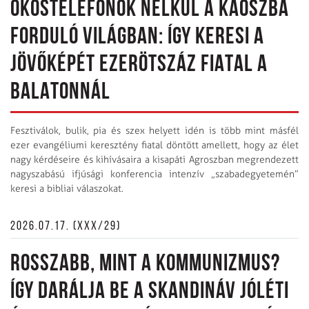
OKOSTELEFONOK NÉLKÜL A KÁOSZBA
FORDULÓ VILÁGBAN: ÍGY KERESI A
JÖVŐKÉPÉT EZERÖTSZÁZ FIATAL A
BALATONNÁL
Fesztiválok, bulik, pia és szex helyett idén is több mint másfél
ezer evangéliumi keresztény fiatal döntött amellett, hogy az élet
nagy kérdéseire és kihívásaira a kisapáti Agroszban megrendezett
nagyszabású ifjúsági konferencia intenzív „szabadegyetemén”
keresi a bibliai válaszokat.
2026.07.17. (XXX/29)
ROSSZABB, MINT A KOMMUNIZMUS?
ÍGY DARÁLJA BE A SKANDINÁV JÓLÉTI