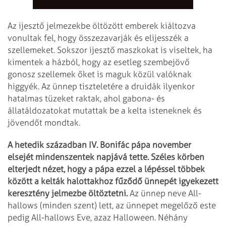
Az ijesztő jelmezekbe öltözött emberek kiáltozva
vonultak fel, hogy összezavarják és elijesszék a
szellemeket. Sokszor ijesztő maszkokat is viseltek, ha
kimentek a házból, hogy az esetleg szembejövő
gonosz szellemek őket is maguk közül valóknak
higgyék. Az ünnep tiszteletére a druidák ilyenkor
hatalmas tüzeket raktak, ahol gabona- és
állatáldozatokat mutattak be a kelta isteneknek és
jövendőt mondtak.
A hetedik században IV. Bonifác pápa november
elsejét mindenszentek napjává tette. Széles körben
elterjedt nézet, hogy a pápa ezzel a lépéssel többek
között a kelták halottakhoz fűződő ünnepét igyekezett
keresztény jelmezbe öltöztetni.
Az ünnep neve All-
hallows (minden szent) lett, az ünnepet megelőző este
pedig All-hallows Eve, azaz Halloween. Néhány