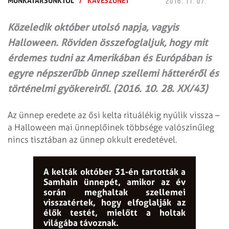
MUNKATÁRSUNKTÓL
/
KÁVÉSZÜNET
2016. 11. 07.
Közeledik október utolsó napja, vagyis
Halloween. Röviden összefoglaljuk, hogy mit
érdemes tudni az Amerikában és Európában is
egyre népszerűbb ünnep szellemi hátteréről és
történelmi gyökereiről. (2016. 10. 28. XX/43)
Az ünnep eredete az ősi kelta rituálékig nyúlik vissza –
a Halloween mai ünneplőinek többsége valószínűleg
nincs tisztában az ünnep okkult eredetével.
A kelták október 31-én tartották a
Samhain ünnepét, amikor az év
során meghaltak szellemei
visszatértek, hogy elfoglalják az
élők testét, mielőtt a holtak
világába távoznak.