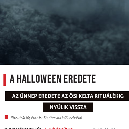
A Halloween eredete
AZ ÜNNEP EREDETE AZ ŐSI KELTA RITUÁLÉKIG
NYÚLIK VISSZA
illusztráció( Forrás: Shutterstock/PuzzlePix)