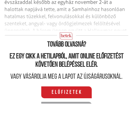
évszázaddal később az egyház november 2-át a
halottak napjává tette, amit a Samhainhoz hasonlóan
hatalmas tüzekkel, felvonulásokkal és különböző
szenteket, angyal- vagy ördögjelmezek felöltésével
ünnepeltek. A három ünnep együtt a Hallowmas nevet
kapta.
Tovább olvasná?
Ez egy cikk a hetilapból, amit online előfizetést
követően belépéssel elér.
Vagy vásárolja meg a lapot az újságárusoknál.
Előfizetek
Belépek