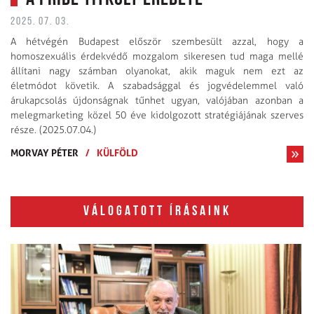
2025. 07. 03.
A hétvégén Budapest először szembesült azzal, hogy a
homoszexuális érdekvédő mozgalom sikeresen tud maga mellé
állítani nagy számban olyanokat, akik maguk nem ezt az
életmódot követik. A szabadsággal és jogvédelemmel való
árukapcsolás újdonságnak tűnhet ugyan, valójában azonban a
melegmarketing közel 50 éve kidolgozott stratégiájának szerves
része. (2025.07.04.)
MORVAY PÉTER
/
KÜLFÖLD
VÁLOGATOTT ÍRÁSAINK