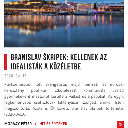
Branislav Škripek: Kellenek az
idealisták a közéletbe
2020. 04. 16.
Punkzenészből lett evangélista, majd nemzeti és európai
keresztény politikus. Elkötelezett kommunista család
gyermekeként messziről kerülte a vallást és a papokat. Az egyik
legkeményebb csehszlovák laktanyában szolgált, amikor Isten
megszólította. Azóta is Őt követi. Branislav Škripek története.
(2020.04.10.)
MORVAY PÉTER
/
HIT ÉS ÉRTÉKEK