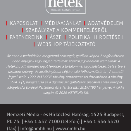
KAPCSOLAT
MÉDIAAJÁNLAT
ADATVÉDELEM
SZABÁLYZAT A KOMMENTELÉSRŐL
PARTNEREINK
ÁSZF
POLITIKAI HIRDETÉSEK
WEBSHOP TÁJÉKOZTATÓ
Az ezen a weboldalon megjelenő szövegek, grafikák, képek, hangfelvételek,
video anyagok vagy egyéb tartalmak szerzői jogvédelem alatt állnak. A
Hetek.hu Kft. minden jogot fenntart a tartalommal kapcsolatosan, beleértve a
tartalom szöveg- és adatbányászat céljára való felhasználását is – A szerzői
jogról szóló 1999. évi LXXVI. törvény rendelkezései értelmében a törvény
35/A. § (1) paragrafusa és a digitális szolgáltatások piacairól szóló európai
irányelv (Az Európai Parlament és a Tanács (EU) 2019/790 Irányelve) 4. cikke
alapján. © 2026 HETEK.HU Kft.
Nemzeti Média - és Hírközlési Hatóság, 1525 Budapest,
Pf. 75. | +36 1 457 7100 (telefon) | +36 1 356 5520
(fax) |
info@nmhh.hu
| www.nmhh.hu