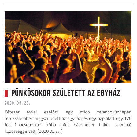
Pünkösdkor született az egyház
2020. 05. 28.
Kétezer évvel ezelőtt, egy zsidó zarándokünnepen
Jeruzsálemben megszületett az egyház, és egy nap alatt egy 120
fős imacsoportból több mint háromezer lelket számláló
közösséggé vált. (2020.05.29.)