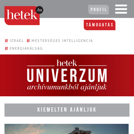
Profil
Támogatás
#
#
IZRAEL
MESTERSÉGES INTELLIGENCIA
#
ENERGIAVÁLSÁG
KIEMELTEN AJÁNLJUK