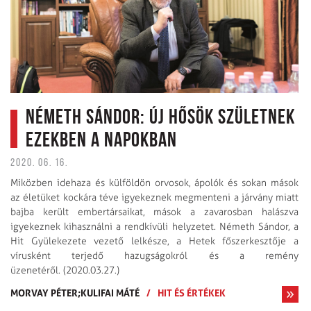
Németh Sándor: Új hősök születnek
ezekben a napokban
2020. 06. 16.
Miközben idehaza és külföldön orvosok, ápolók és sokan mások
az életüket kockára téve igyekeznek megmenteni a járvány miatt
bajba került embertársaikat, mások a zavarosban halászva
igyekeznek kihasználni a rendkívüli helyzetet. Németh Sándor, a
Hit Gyülekezete vezető lelkésze, a Hetek főszerkesztője a
vírusként terjedő hazugságokról és a remény
üzenetéről. (2020.03.27.)
MORVAY PÉTER;KULIFAI MÁTÉ
/
HIT ÉS ÉRTÉKEK