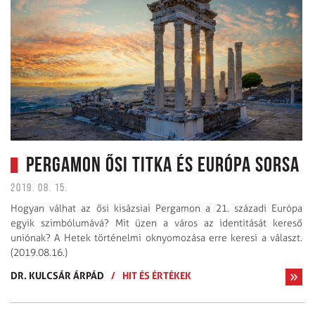
Pergamon ősi titka és Európa sorsa
2019. 08. 15.
Hogyan válhat az ősi kisázsiai Pergamon a 21. századi Európa
egyik szimbólumává? Mit üzen a város az identitását kereső
uniónak? A Hetek történelmi oknyomozása erre keresi a választ.
(2019.08.16.)
DR. KULCSÁR ÁRPÁD
/
HIT ÉS ÉRTÉKEK