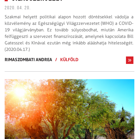
2020. 04. 20.
Szakmai helyett politikai alapon hozott döntésekkel vádolja a
közvélemény az Egészségügyi Világzzervezetet (WHO) a COVID-
19 világjárványban. Ez tovább súlyosbodhat, miután Amerika
felfüggeszti a szervezet finanszírozását, amelynek kapcsolata Bill
Gatesszel és Kínával ezután még inkább alááshatja hitelességét.
(2020.04.17.)
RIMASZOMBATI ANDREA
/
KÜLFÖLD