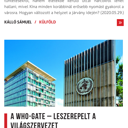
tüntetésekről, hanem életekbe kerülő utcai harcokról lehet
hallani, mivel Kína minden korábbinál erősebb nyomást gyakorol a
városra. Hogyan változott a helyzet a járvány idején? (2020.05.29.)
KÁLLÓ SÁMUEL
/
KÜLFÖLD
A WHO-gate – leszerepelt a
világszervezet