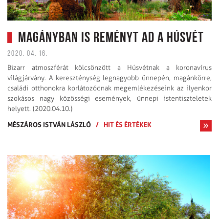
Magányban is reményt ad a húsvét
2020. 04. 16.
Bizarr atmoszférát kölcsönzött a Húsvétnak a koronavírus
világjárvány. A kereszténység legnagyobb ünnepén, magánkörre,
családi otthonokra korlátozódnak megemlékezéseink az ilyenkor
szokásos nagy közösségi események, ünnepi istentiszteletek
helyett. (2020.04.10.)
MÉSZÁROS ISTVÁN LÁSZLÓ
/
HIT ÉS ÉRTÉKEK