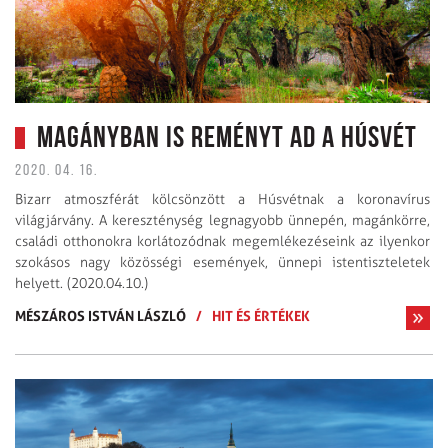
Magányban is reményt ad a húsvét
2020. 04. 16.
Bizarr atmoszférát kölcsönzött a Húsvétnak a koronavírus
világjárvány. A kereszténység legnagyobb ünnepén, magánkörre,
családi otthonokra korlátozódnak megemlékezéseink az ilyenkor
szokásos nagy közösségi események, ünnepi istentiszteletek
helyett. (2020.04.10.)
MÉSZÁROS ISTVÁN LÁSZLÓ
/
HIT ÉS ÉRTÉKEK