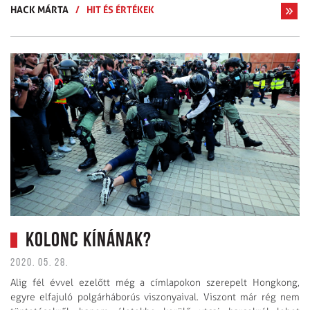
HACK MÁRTA
/
HIT ÉS ÉRTÉKEK
Kolonc Kínának?
2020. 05. 28.
Alig fél évvel ezelőtt még a címlapokon szerepelt Hongkong,
egyre elfajuló polgárháborús viszonyaival. Viszont már rég nem