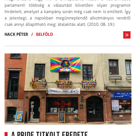
parlamenti többség a választást követően olyan programot
hirdetett, amelyet a kampány során még csak nem is említett. Így
a jelenlegi, a napokban megünneplendő alkotmányos rendről
csak annyi állapítható meg: átalakítás alatt. (2010. 08. 19.)
HACK PÉTER
/
BELFÖLD
A Pride titkolt eredete