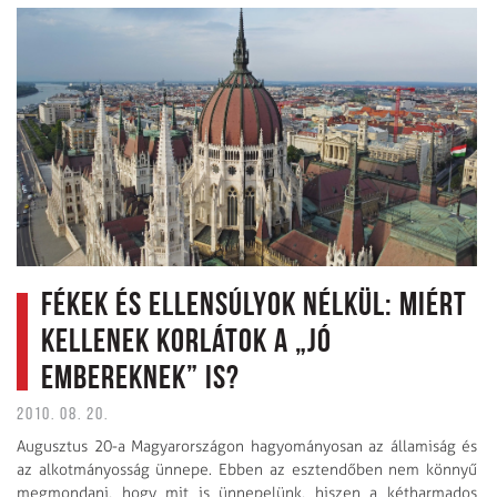
Fékek és ellensúlyok nélkül: Miért
kellenek korlátok a „jó
embereknek” is?
2010. 08. 20.
Augusztus 20-a Magyarországon hagyo­má­nyosan az államiság és
az alkotmányosság ünnepe. Ebben az esztendőben nem könnyű
megmondani, hogy mit is ünnepelünk, hiszen a kétharmados