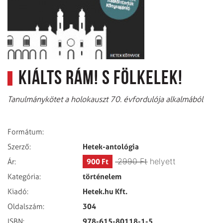
Kiálts rám! S fölkelek!
Tanulmánykötet a holokauszt 70. évfordulója alkalmából
Formátum:
Hetek-antológia
Szerző:
2990 Ft
helyett
900 Ft
Ár:
történelem
Kategória:
Hetek.hu Kft.
Kiadó:
304
Oldalszám:
978-615-80118-1-5
ISBN: