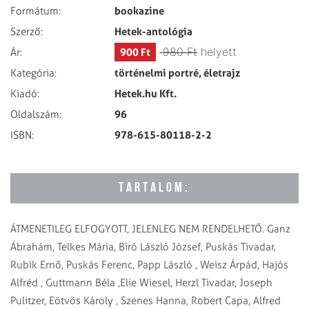
bookazine
Formátum:
Hetek-antológia
Szerző:
980 Ft
helyett
900 Ft
Ár:
történelmi portré, életrajz
Kategória:
Hetek.hu Kft.
Kiadó:
96
Oldalszám:
978-615-80118-2-2
ISBN:
TARTALOM:
ÁTMENETILEG ELFOGYOTT, JELENLEG NEM RENDELHETŐ. Ganz
Ábrahám, Telkes Mária, Bíró László József, Puskás Tivadar,
Rubik Ernő, Puskás Ferenc, Papp László , Weisz Árpád, Hajós
Alfréd , Guttmann Béla ,Elie Wiesel, Herzl Tivadar, Joseph
Pulitzer, Eötvös Károly , Szenes Hanna, Robert Capa, Alfred