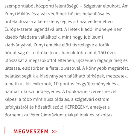
szempontjából központi jelentőségű – Szigetvár elbukott. Ám
Zrínyi Miklós és a vár védőinek hősies helytállása és
önfeláldozása a kereszténység és a haza védelmében
Európa-szerte legendává lett. A Hetek kiadói műhelye nem
kisebb feladatra vállalkozik, mint hogy jubileumi
kiadványával, Zrínyi emléke előtt tisztelegve a török
hódoltság és a törökellenes harcok több mint 150 éves
időszakát a megszokottól eltérően, újszerűen ragadja meg és
láttassa, elsősorban a fiatal olvasóval. A könnyebb megértést,
belátást segítik a kiadványban található térképek, metszetek,
tematikus kislexikonok, 10 pontos érvgyűjtemények és a
hármasfókuszú időegyenes. A bookazine szerves részét
képezi a több mint húsz oldalas, a szigetvári ostrom
lefolyásáról és hőseiről szóló KÉPREGÉNY, amelyet a
Bornemisza Péter Gimnázium diákjai írtak és rajzoltak.