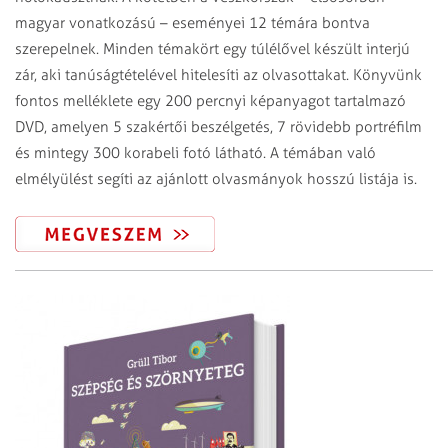
magyar vonatkozású – eseményei 12 témára bontva
szerepelnek. Minden témakört egy túlélővel készült interjú
zár, aki tanúságtételével hitelesíti az olvasottakat. Könyvünk
fontos melléklete egy 200 percnyi képanyagot tartalmazó
DVD, amelyen 5 szakértői beszélgetés, 7 rövidebb portréfilm
és mintegy 300 korabeli fotó látható. A témában való
elmélyülést segíti az ajánlott olvasmányok hosszú listája is.