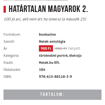
Határtalan magyarok 2.
100 jó arc, akit nem árt, ha ismersz (a második 25)
bookazine
Formátum:
Hetek-antológia
Szerző:
980 Ft
helyett
900 Ft
Ár:
történelmi portré, életrajz
Kategória:
Hetek.hu Kft.
Kiadó:
104
Oldalszám:
978-615-80118-3-9
ISBN:
TARTALOM: