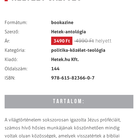
bookazine
Formátum:
Hetek-antológia
Szerző:
4990 Ft
helyett
3490 Ft
Ár:
politika-közélet-teológia
Kategória:
Hetek.hu Kft.
Kiadó:
144
Oldalszám:
978-615-82366-0-7
ISBN:
TARTALOM:
A világtörténelem sokszorosan igazolta Jézus próféciáit,
számos hívő hősies munkájának köszönhetően mindig
voltak olyan közösségek, amelyek visszatértek a bibliai