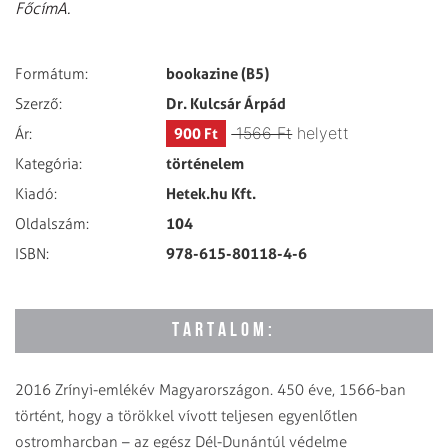
FőcímA.
bookazine (B5)
Formátum:
Dr. Kulcsár Árpád
Szerző:
1566 Ft
helyett
900 Ft
Ár:
történelem
Kategória:
Hetek.hu Kft.
Kiadó:
104
Oldalszám:
978-615-80118-4-6
ISBN:
TARTALOM:
2016 Zrínyi-emlékév Magyarországon. 450 éve, 1566-ban
történt, hogy a törökkel vívott teljesen egyenlőtlen
ostromharcban – az egész Dél-Dunántúl védelme