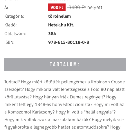
3490 Ft
helyett
900 Ft
Ár:
történelem
Kategória:
Hetek.hu Kft.
Kiadó:
384
Oldalszám:
978-615-80118-0-8
ISBN:
TARTALOM:
Tudtad? Hogy miért kötötték pellengérhez a Robinson Crusoe
szerzőjét? Hogy mikorra vált lehetségessé a Föld 80 nap alatti
körülutazása? Hogy hányan írták Dumas regényeit? Hogy
miként lett egy 1848-as honvédből cionista? Hogy mi volt az
a Komszomol Karácsony? Hogy ki volt a "halál angyala"?
Hogy mik voltak azok a mazsolabombázók? Hogy melyik sci-
fi gyakorolta a legnagyobb hatást az atomtudósokra? Hogy