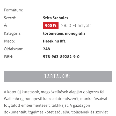
Formátum:
Szita Szabolcs
Szerző:
2950 Ft
helyett
900 Ft
Ár:
történelem, monográfia
Kategória:
Hetek.hu Kft.
Kiadó:
248
Oldalszám:
978-963-89282-9-0
ISBN:
TARTALOM:
A kötet új kutatások, megközelítések alapján dolgozza fel
Wallenberg budapesti kapcsolatrendszerét, munkatársaival
folytatott embermentéseit, taktikáját. A gazdagon
dokumentált, izgalmas kötet szól elhurcolásának és szovjet