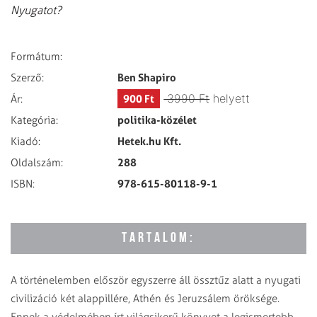
Nyugatot?
Formátum:
Ben Shapiro
Szerző:
3990 Ft
helyett
900 Ft
Ár:
politika-közélet
Kategória:
Hetek.hu Kft.
Kiadó:
288
Oldalszám:
978-615-80118-9-1
ISBN:
TARTALOM:
A történelemben először egyszerre áll össztűz alatt a nyugati
civilizáció két alappillére, Athén és Jeruzsálem öröksége.