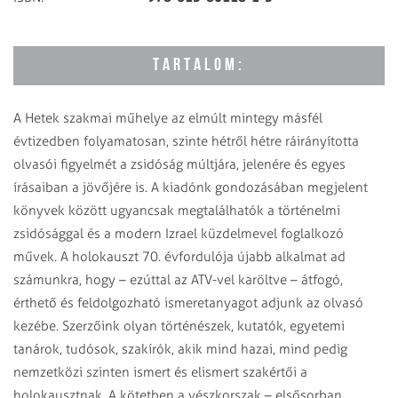
TARTALOM:
A Hetek szakmai műhelye az elmúlt mintegy másfél
évtizedben folyamatosan, szinte hétről hétre ráirányította
olvasói figyelmét a zsidóság múltjára, jelenére és egyes
írásaiban a jövőjére is. A kiadónk gondozásában megjelent
könyvek között ugyancsak megtalálhatók a történelmi
zsidósággal és a modern Izrael küzdelmevel foglalkozó
művek. A holokauszt 70. évfordulója újabb alkalmat ad
számunkra, hogy – ezúttal az ATV-vel karöltve – átfogó,
érthető és feldolgozható ismeretanyagot adjunk az olvasó
kezébe. Szerzőink olyan történészek, kutatók, egyetemi
tanárok, tudósok, szakírók, akik mind hazai, mind pedig
nemzetközi szinten ismert és elismert szakértői a
holokausztnak. A kötetben a vészkorszak – elsősorban