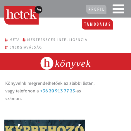
Profil
Támogatás
#
#
META
MESTERSÉGES INTELLIGENCIA
#
ENERGIAVÁLSÁG
könyvek
Könyveink megrendelhetőek az alábbi listán,
+36 20 913 77 23
vagy telefonon a
-as
számon.