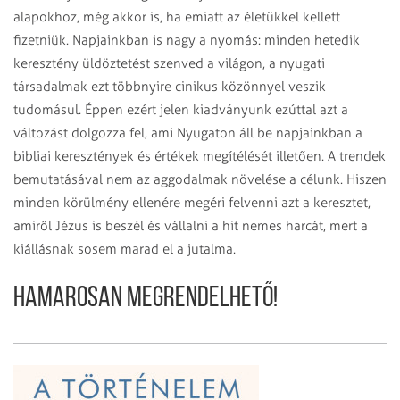
alapokhoz, még akkor is, ha emiatt az életükkel kellett
fizetniük. Napjainkban is nagy a nyomás: minden hetedik
keresztény üldöztetést szenved a világon, a nyugati
társadalmak ezt többnyire cinikus közönnyel veszik
tudomásul. Éppen ezért jelen kiadványunk ezúttal azt a
változást dolgozza fel, ami Nyugaton áll be napjainkban a
bibliai keresztények és értékek megítélését illetően. A trendek
bemutatásával nem az aggodalmak növelése a célunk. Hiszen
minden körülmény ellenére megéri felvenni azt a keresztet,
amiről Jézus is beszél és vállalni a hit nemes harcát, mert a
kiállásnak sosem marad el a jutalma.
Hamarosan megrendelhető!