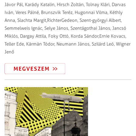
Jávor Pál, Karády Katalin, Hirsch Zoltán, Tolnay Klári, Darvas
Iván, Veres Pálné, Brunszvik Teréz, Hugonnai Vilma, Kéthly
Anna, Slachta Margit,RichterGedeon, Szent-györgyi Albert,
Semmelweis Ignác, Selye János, Szentágothai János, Jancsó
Miklós, Dargay Attila, Foky Ottó, Korda Sándor,Ernie Kovacs,
Teller Ede, Kármán Tódor, Neumann János, Szilárd Leó, Wigner
Jenő