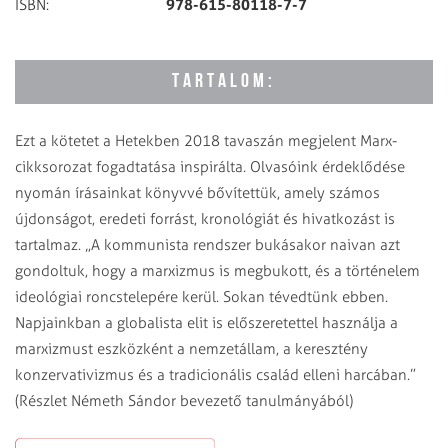
978-615-80118-7-7
ISBN:
TARTALOM:
Ezt a kötetet a Hetekben 2018 tavaszán megjelent Marx-
cikksorozat fogadtatása inspirálta. Olvasóink érdeklődése
nyomán írásainkat könyvvé bővítettük, amely számos
újdonságot, eredeti forrást, kronológiát és hivatkozást is
tartalmaz. „A kommunista rendszer bukásakor naivan azt
gondoltuk, hogy a marxizmus is megbukott, és a történelem
ideológiai roncstelepére kerül. Sokan tévedtünk ebben.
Napjainkban a globalista elit is előszeretettel használja a
marxizmust eszközként a nemzetállam, a keresztény
konzervativizmus és a tradicionális család elleni harcában.”
(Részlet Németh Sándor bevezető tanulmányából)