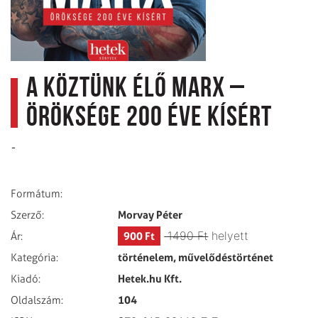
A köztünk élő Marx –
öröksége 200 éve kísért
-
Formátum:
Morvay Péter
Szerző:
1490 Ft
helyett
900 Ft
Ár:
történelem, művelődéstörténet
Kategória:
Hetek.hu Kft.
Kiadó:
104
Oldalszám: