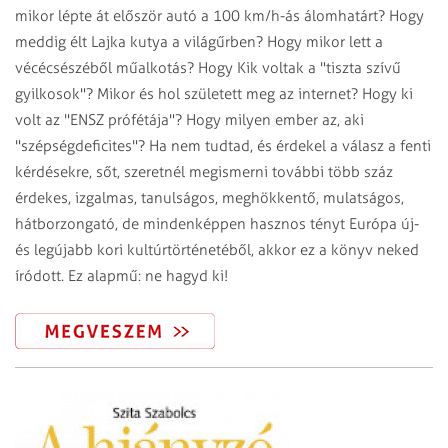
mikor lépte át először autó a 100 km/h-ás álomhatárt? Hogy
meddig élt Lajka kutya a világűrben? Hogy mikor lett a
vécécsészéből műalkotás? Hogy Kik voltak a "tiszta szívű
gyilkosok"? Mikor és hol született meg az internet? Hogy ki
volt az "ENSZ prófétája"? Hogy milyen ember az, aki
"szépségdeficites"? Ha nem tudtad, és érdekel a válasz a fenti
kérdésekre, sőt, szeretnél megismerni további több száz
érdekes, izgalmas, tanulságos, meghökkentő, mulatságos,
hátborzongató, de mindenképpen hasznos tényt Európa új-
és legújabb kori kultúrtörténetéből, akkor ez a könyv neked
íródott. Ez alapmű: ne hagyd ki!