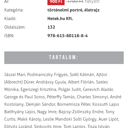
1790 Ft
helyett
900 Ft
Ár:
történelmi portré, életrajz
Kategória:
Hetek.hu Kft.
Kiadó:
132
Oldalszám:
978-615-80118-8-4
ISBN:
TARTALOM:
Jászai Mari, Podmaniczky Frigyes, Széll Kálmán, Ajtósi
(Albrecht) Dürer, Andrássy Gyula, Albert Flórián, Szeles
Mónika, Egerszegi Krisztina, Polgár Judit, Gerevich Aladár,
George és Paul Soros, Péterffy Tamás, Charles Simonyi, André
Kostolany, Demján Sándor, Bornemisza Péter, Kossuth Lajos
Batthyány Lajos, Nagy Imre, Bajcsy-Zsilinszky Endre, Tony
Curtis, Makk Károly, Leslie Mandoki Solti György, Auer Lipót,
Eötvös Loránd, Sinkovits Imre, Tom Lantos, Tisza István,