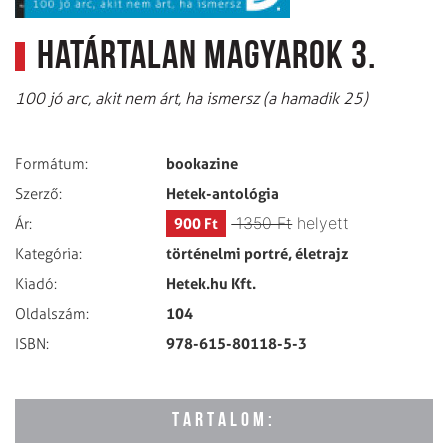
Határtalan magyarok 3.
100 jó arc, akit nem árt, ha ismersz (a hamadik 25)
bookazine
Formátum:
Hetek-antológia
Szerző:
1350 Ft
helyett
900 Ft
Ár:
történelmi portré, életrajz
Kategória:
Hetek.hu Kft.
Kiadó:
104
Oldalszám:
978-615-80118-5-3
ISBN:
TARTALOM: