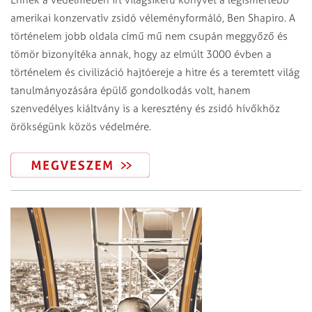
Ennek a védelmében írt világsikerű könyvet a legismertebb
amerikai konzervatív zsidó véleményformáló, Ben Shapiro. A
történelem jobb oldala című mű nem csupán meggyőző és
tömör bizonyítéka annak, hogy az elmúlt 3000 évben a
történelem és civilizáció hajtóereje a hitre és a teremtett világ
tanulmányozására épülő gondolkodás volt, hanem
szenvedélyes kiáltvány is a keresztény és zsidó hívőkhöz
örökségünk közös védelmére.