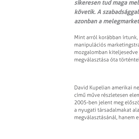
sikeresen tud maga mel
követik. A szabadságga
azonban a melegmarketin
Mint arról korábban írtun
manipulációs marketingstra
mozgalomban kiteljesedve é
megválasztása óta történtek
David Kupelian amerikai ne
című műve részletesen elem
2005-ben jelent meg először
a nyugati társadalmakat a
megválasztásánál, hanem enn