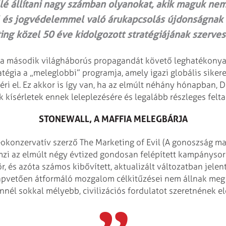
lé állítani nagy számban olyanokat, akik maguk nem
l és jogvédelemmel való árukapcsolás újdonságnak 
g közel 50 éve kidolgozott stratégiájának szerves 
k, a második világháborús propagandát követő leghatékony
tégia a „meleglobbi” programja, amely igazi globális siker
ri el. Ez akkor is így van, ha az elmúlt néhány hónapban,
 kísérletek ennek leleplezésére és legalább részleges felta
STONEWALL, A MAFFIA MELEGBÁRJA
okonzervatív szerző The Marketing of Evil (A gonoszság m
zi az elmúlt négy évtized gondosan felépített kampánysor
, és azóta számos kibővített, aktualizált változatban jelen
lapvetően átformáló mozgalom célkitűzései nem állnak meg
él sokkal mélyebb, civilizációs fordulatot szeretnének el