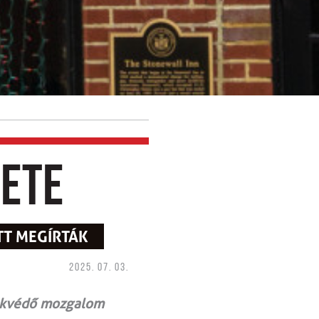
dete
T MEGÍRTÁK
2025. 07. 03.
dekvédő mozgalom