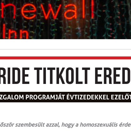
ride titkolt ere
ZGALOM PROGRAMJÁT ÉVTIZEDEKKEL EZELŐT
őször szembesült azzal, hogy a homoszexuális ér