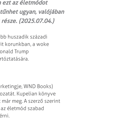
 ezt az életmódot
tűnhet ugyan, valójában
része. (2025.07.04.)
abb huszadik századi
eit korunkban, a woke
 Donald Trump
rtóztatására.
arketingje, WND Books)
ozatát. Kupelian könyve
t már meg. A szerző szerint
 az életmód szabad
érni.