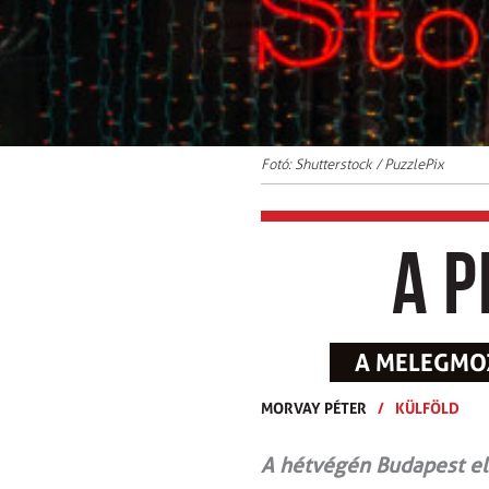
Fotó: Shutterstock / PuzzlePix
A P
A MELEGMO
MORVAY PÉTER
/
KÜLFÖLD
A hétvégén Budapest el