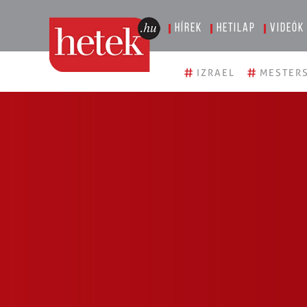
Hírek
Hetilap
Videók
#
#
IZRAEL
MESTERS