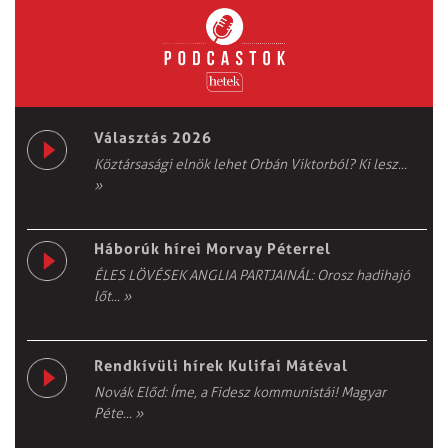
Választás 2026
Köztársasági elnök lehet Orbán Viktorból? Ki lesz...
»
Háborúk hírei Morvay Péterrel
ÉLES LÖVÉSEK ANGLIA PARTJAINÁL: Orosz hadihajó
lőt...
»
Rendkívüli hírek Kulifai Mátéval
Novák Előd: Íme, a Fidesz kommunistái! Magyar
Péte...
»