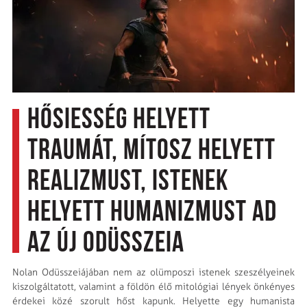
Hősiesség helyett
traumát, mítosz helyett
realizmust, istenek
helyett humanizmust ad
az új Odüsszeia
Nolan Odüsszeiájában nem az olümposzi istenek szeszélyeinek
kiszolgáltatott, valamint a földön élő mitológiai lények önkényes
érdekei közé szorult hőst kapunk. Helyette egy humanista