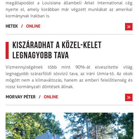
megállapodást a Louisiana állambeli Arkel International cég
nyerte el, amely korábban már végzett munkákat az amerikai
kormánynak Irakban is.
HETEK
/
ONLINE
Kiszáradhat a Közel-Kelet
legnagyobb tava
Vízmennyiségének több mint 90%-át elveszítette világ
legnagyobb szárazföldi sósvízű tava, az iráni Urmia-tó. Az okok
mögött nem a klímaváltozás, hanem az emberi felelőtlenség és
rossz kormányzati döntések állnak.
MORVAY PÉTER
/
ONLINE