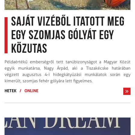
Saját vizéből itatott meg
egy szomjas gólyát egy
közutas
Példaértékű emberségről tett tanúbizonyságot a Magyar Közút
egyik munkatársa, Nagy Árpád, aki a Tiszakécske határában
végzett augusztus 4-i hidegkátyúzási munkálatok során egy
kimerült, szomjas fehér gólyára lett figyelmes.
HETEK
/
ONLINE