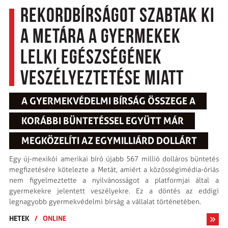
Rekordbírságot szabtak ki
a Metára a gyermekek
lelki egészségének
veszélyeztetése miatt
A GYERMEKVÉDELMI BÍRSÁG ÖSSZEGE A
KORÁBBI BÜNTETÉSSEL EGYÜTT MÁR
MEGKÖZELÍTI AZ EGYMILLIÁRD DOLLÁRT
Egy új-mexikói amerikai bíró újabb 567 millió dolláros büntetés
megfizetésére kötelezte a Metát, amiért a közösségimédia-óriás
nem figyelmeztette a nyilvánosságot a platformjai által a
gyermekekre jelentett veszélyekre. Ez a döntés az eddigi
legnagyobb gyermekvédelmi bírság a vállalat történetében.
HETEK
/
ONLINE