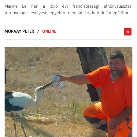
Marine Le Pen a jövő évi franciaországi elnökválasztás
toronymagas esélyese, egyelőre nem látszik, ki tudná megállítani.
MORVAY PÉTER
/
ONLINE