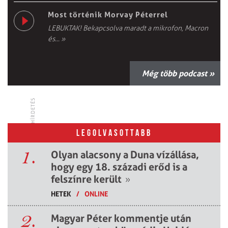
Most történik Morvay Péterrel
LEBUKTAK! Bekapcsolva maradt a mikrofon, Macron
és...
»
Még több podcast »
HÍRDETÉS
LEGOLVASOTTABB
1.
Olyan alacsony a Duna vízállása,
hogy egy 18. századi erőd is a
felszínre került
»
HETEK
/
ONLINE
2.
Magyar Péter kommentje után