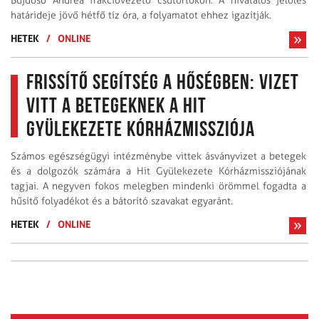
Bujdosó Andrea frakcióvezető csütörtökön. A hivatalos jelölés
határideje jövő hétfő tíz óra, a folyamatot ehhez igazítják.
HETEK
/
ONLINE
Frissítő segítség a hőségben: Vizet
vitt a betegeknek a Hit
Gyülekezete Kórházmissziója
Számos egészségügyi intézménybe vittek ásványvizet a betegek
és a dolgozók számára a Hit Gyülekezete Kórházmissziójának
tagjai. A negyven fokos melegben mindenki örömmel fogadta a
hűsítő folyadékot és a bátorító szavakat egyaránt.
HETEK
/
ONLINE