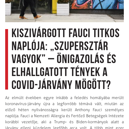
Kiszivárgott Fauci titkos
naplója: „Szupersztár
vagyok” – Önigazolás és
elhallgatott tények a
Covid-járvány mögött?
Az elmúlt években egyre inkább a feledés homályába merült
koronavírus-járvány újra a legforróbb témává vált, miután az
előző héten nyilvánosságra került Anthony Fauci személyes
naplója. Fauci a Nemzeti Allergia és Fertőző Betegségek Intézete
korábbi vezetője, aki a Trump- és Biden-kormányok alatt a
járvány elleni küzdelem legfőbb arca volt. A több mint ezer