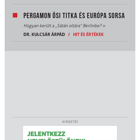
PERGAMON ŐSI TITKA ÉS EURÓPA SORSA
Hogyan került a „Sátán oltára” Berlinbe?
»
DR. KULCSÁR ÁRPÁD
/
HIT ÉS ÉRTÉKEK
HIRDETÉS