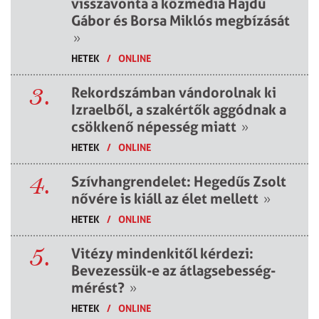
visszavonta a közmédia Hajdú
Gábor és Borsa Miklós megbízását
»
HETEK
/
ONLINE
3.
Rekordszámban vándorolnak ki
Izraelből, a szakértők aggódnak a
csökkenő népesség miatt
»
HETEK
/
ONLINE
4.
Szívhangrendelet: Hegedűs Zsolt
nővére is kiáll az élet mellett
»
HETEK
/
ONLINE
5.
Vitézy mindenkitől kérdezi:
Bevezessük-e az átlagsebesség-
mérést?
»
HETEK
/
ONLINE