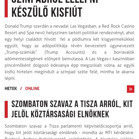
készülő kisfiút
Donald Trump szerdán a nevadai Las Vegasban, a Red Rock Casino
Resort and Spa nevű helyszínen tartott politikai rendezvényt, ahol
egy helyi családot hívott fel a pódiumra két kisgyermekükkel
együtt, hogy az adópolitikája révén bevezetett úgynevezett
„Trump-számlák” (Trump Accounts) és a borravalók
adómentességének előnyeit bemutassa. A Las Vegas-i kaszinóban
pincérnőként dolgozó édesanya épp megszólalt volna, az egyik
kisfiú hirtelen megindult a színpad széle felé, mintha le akarna
lépni.
HETEK
/
ONLINE
Szombaton szavaz a Tisza arról, kit
jelöl köztársasági elnöknek
Szombaton szavaz a Tisza parlamenti képviselőcsoportja arról,
hogy kit jelöl köztársasági elnöknek - mondta az MTI kérdésére