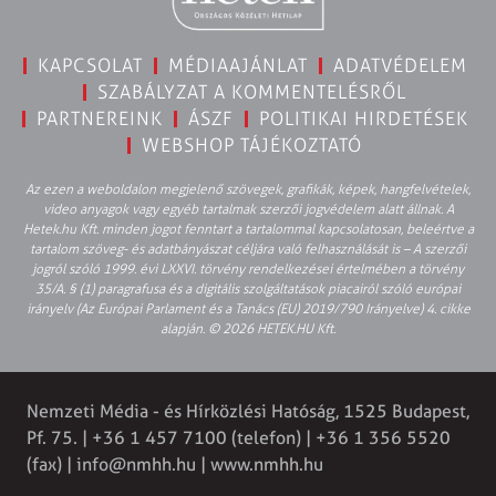
KAPCSOLAT
MÉDIAAJÁNLAT
ADATVÉDELEM
SZABÁLYZAT A KOMMENTELÉSRŐL
PARTNEREINK
ÁSZF
POLITIKAI HIRDETÉSEK
WEBSHOP TÁJÉKOZTATÓ
Az ezen a weboldalon megjelenő szövegek, grafikák, képek, hangfelvételek,
video anyagok vagy egyéb tartalmak szerzői jogvédelem alatt állnak. A
Hetek.hu Kft. minden jogot fenntart a tartalommal kapcsolatosan, beleértve a
tartalom szöveg- és adatbányászat céljára való felhasználását is – A szerzői
jogról szóló 1999. évi LXXVI. törvény rendelkezései értelmében a törvény
35/A. § (1) paragrafusa és a digitális szolgáltatások piacairól szóló európai
irányelv (Az Európai Parlament és a Tanács (EU) 2019/790 Irányelve) 4. cikke
alapján. © 2026 HETEK.HU Kft.
Nemzeti Média - és Hírközlési Hatóság, 1525 Budapest,
Pf. 75. | +36 1 457 7100 (telefon) | +36 1 356 5520
(fax) |
info@nmhh.hu
| www.nmhh.hu