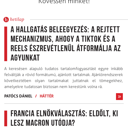
Kövessen minket!
hetilap
A hallgatás beleegyezés: A rejtett
mechanizmus, ahogy a TikTok és a
Reels észrevétlenül átformálja az
agyunkat
A keresésen alapuló tudatos tartalomfogyasztást egyre inkább
felváltják a rövid formátumú, ajánlott tartalmak. Ajánlórendszerek
következtében olyan tartalmakat juttatnak el tömegekhez,
amelyekre tudatosan biztosan nem kerestünk volna rá.
PATÓCS DÁNIEL
/
HÁTTÉR
Francia elnökválasztás: Eldőlt, ki
lesz Macron utódja?