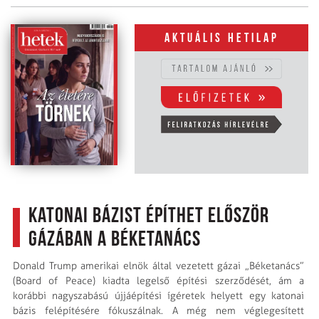
Aktuális hetilap
Katonai bázist építhet először
Gázában a Béketanács
Donald Trump amerikai elnök által vezetett gázai „Béketanács”
(Board of Peace) kiadta legelső építési szerződését, ám a
korábbi nagyszabású újjáépítési ígéretek helyett egy katonai
bázis felépítésére fókuszálnak. A még nem véglegesített