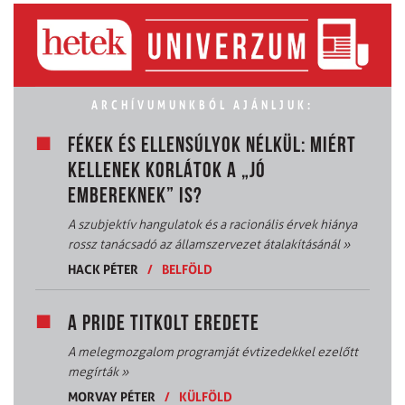
ARCHÍVUMUNKBÓL AJÁNLJUK:
FÉKEK ÉS ELLENSÚLYOK NÉLKÜL: MIÉRT
KELLENEK KORLÁTOK A „JÓ
EMBEREKNEK” IS?
A szubjektív hangulatok és a racionális érvek hiánya
rossz tanácsadó az államszervezet átalakításánál
»
HACK PÉTER
/
BELFÖLD
A PRIDE TITKOLT EREDETE
A melegmozgalom programját évtizedekkel ezelőtt
megírták
»
MORVAY PÉTER
/
KÜLFÖLD