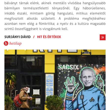
bálványt tárnak elénk, akinek mentális vívódása hangsúlyo­sabb
bármilyen természet­feletti tényezőnél. Egy háborúellenes,
inkább északi, mintsem görög hangulatú, mitikus elemektől
megfosztott alkotás született. A probléma megfejtésé­hez
azonban nem elég a film­kritika; a nyelv és a kultúra magasabb
szintű össze­függéseit is vizsgálnunk kell.
SURJÁNYI DÁVID
/
HIT ÉS ÉRTÉKEK
hetilap