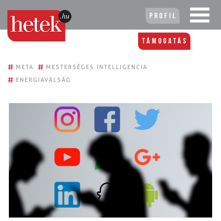
Profil
Támogatás
#
#
META
MESTERSÉGES INTELLIGENCIA
#
ENERGIAVÁLSÁG