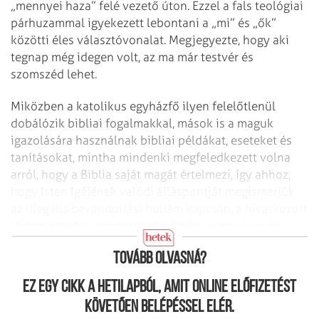
„mennyei haza” felé vezető úton. Ezzel a fals teológiai
párhuzammal igyekezett lebontani a „mi” és „ők”
közötti éles választóvonalat. Megjegyezte, hogy aki
tegnap még idegen volt, az ma már testvér és
szomszéd lehet.
Miközben a katolikus egyházfő ilyen felelőtlenül
dobálózik bibliai fogalmakkal, mások is a maguk
igazolására használnak bibliai példákat, eseteket és
tanításokat, mintha mindenki megfeledkezett volna
arról, hogy a Biblia saját magát értelmezi, így ahhoz,
hogy Isten Igéjének valódi álláspontját megismerjük
az illegális bevándorlási hullám kapcsán, a hivatkozott
történeteket és tanításokat a Biblia kontextusa és
szellemi közege mentén kell értelmezni.
Tovább olvasná?
Ez egy cikk a hetilapból, amit online előfizetést
követően belépéssel elér.