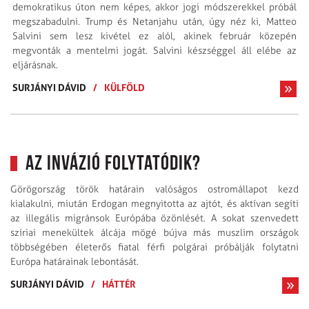
demokratikus úton nem képes, akkor jogi módszerekkel próbál
megszabadulni. Trump és Netanjahu után, úgy néz ki, Matteo
Salvini sem lesz kivétel ez alól, akinek február közepén
megvonták a mentelmi jogát. Salvini készséggel áll elébe az
eljárásnak.
SURJÁNYI DÁVID
/
KÜLFÖLD
Az invázió folytatódik?
Görögország török határain valóságos ostromállapot kezd
kialakulni, miután Erdogan megnyitotta az ajtót, és aktívan segíti
az illegális migránsok Európába özönlését. A sokat szenvedett
szíriai menekültek álcája mögé bújva más muszlim országok
többségében életerős fiatal férfi polgárai próbálják folytatni
Európa határainak lebontását.
SURJÁNYI DÁVID
/
HÁTTÉR