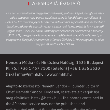
WEBSHOP TÁJÉKOZTATÓ
Az ezen a weboldalon megjelenő szövegek, grafikák, képek, hangfelvételek,
video anyagok vagy egyéb tartalmak szerzői jogvédelem alatt állnak. A
Hetek.hu Kft. minden jogot fenntart a tartalommal kapcsolatosan, beleértve a
tartalom szöveg- és adatbányászat céljára való felhasználását is – A szerzői
jogról szóló 1999. évi LXXVI. törvény rendelkezései értelmében a törvény
35/A. § (1) paragrafusa és a digitális szolgáltatások piacairól szóló európai
irányelv (Az Európai Parlament és a Tanács (EU) 2019/790 Irányelve) 4. cikke
alapján. © 2026 HETEK.HU Kft.
Nemzeti Média - és Hírközlési Hatóság, 1525 Budapest,
Pf. 75. | +36 1 457 7100 (telefon) | +36 1 356 5520
(fax) |
info@nmhh.hu
| www.nmhh.hu
Alapító-főszerkesztő: Németh Sándor - Founder Editor in
Chief: Németh Sándor. Kérdéseit, észrevételeit kérjük írja
meg címünkre:
hetek@hetek.hu
. - The photos contained in
the AP photo service may not be published and
redistributed without the prior written authority of the