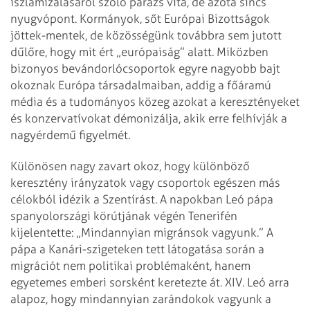
iszlamizálásáról szóló parázs vita, de azóta sincs
nyugvópont. Kormányok, sőt Európai Bizottságok
jöttek-mentek, de közösségünk továbbra sem jutott
dűlőre, hogy mit ért „európaiság” alatt. Miközben
bizonyos bevándorlócsoportok egyre nagyobb bajt
okoznak Európa társadalmaiban, addig a főáramú
média és a tudományos közeg azokat a keresztényeket
és konzervatívokat démonizálja, akik erre felhívják a
nagyérdemű figyelmét.
Különösen nagy zavart okoz, hogy különböző
keresztény irányzatok vagy csoportok egészen más
célokból idézik a Szentírást. A napokban Leó pápa
spanyolországi körútjának végén Tenerifén
kijelentette: „Mindannyian migránsok vagyunk.” A
pápa a Kanári-szigeteken tett látogatása során a
migrációt nem politikai problémaként, hanem
egyetemes emberi sorsként keretezte át. XIV. Leó arra
alapoz, hogy mindannyian zarándokok vagyunk a