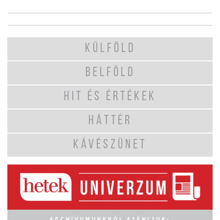
KÜLFÖLD
BELFÖLD
HIT ÉS ÉRTÉKEK
HÁTTÉR
KÁVÉSZÜNET
ARCHÍVUMUNKBÓL AJÁNLJUK: