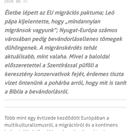
2026. 06. 17.
Életbe lépett az EU migrációs paktuma; Leó
pápa kijelentette, hogy „mindannyian
migránsok vagyunk”; Nyugat-Európa számos
városában pedig bevándorlásellenes tömegek
dühöngenek. A migránskérdés tehát
aktuálisabb, mint valaha. Mivel a baloldal
előszeretettel a Szentírással püföli a
keresztény konzervatívok fejét, érdemes tiszta
vizet öntenünk a pohárba arról, hogy mit is tanít
a Biblia a bevándorlásról.
Több mint egy évtizede kezdődött Európában a
multikulturalizmusról, a migrációról és a kontinens