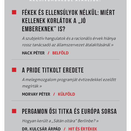
FÉKEK ÉS ELLENSÚLYOK NÉLKÜL: MIÉRT
KELLENEK KORLÁTOK A „JÓ
EMBEREKNEK” IS?
A szubjektív hangulatok és a racionális érvek hiánya
rossz tanácsadó az államszervezet átalakításánál
»
HACK PÉTER
/
BELFÖLD
A PRIDE TITKOLT EREDETE
A melegmozgalom programját évtizedekkel ezelőtt
megírták
»
MORVAY PÉTER
/
KÜLFÖLD
PERGAMON ŐSI TITKA ÉS EURÓPA SORSA
Hogyan került a „Sátán oltára” Berlinbe?
»
DR. KULCSÁR ÁRPÁD
/
HIT ÉS ÉRTÉKEK