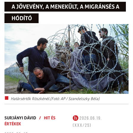
A JÖVEVÉNY, A MENEKÜLT, A MIGRÁNSÉS A
HÓDÍTÓ
Határsértők Röszkénél.(Fotó: AP / Szandelszky Béla)
SURJÁNYI DÁVID
/
HIT ÉS
2026.06.19.
ÉRTÉKEK
(XXX/25)