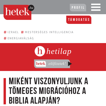
Profil
Támogatás
#
#
IZRAEL
MESTERSÉGES INTELLIGENCIA
#
ENERGIAVÁLSÁG
hetilap
Miként viszonyuljunk a
tömeges migrációhoz a
biblia alapján?