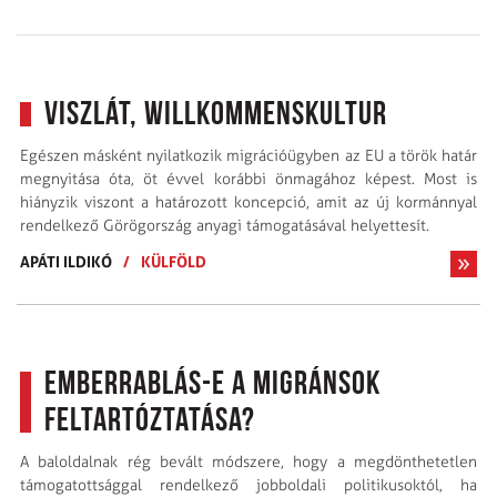
Viszlát, Willkommenskultur
Egészen másként nyilatkozik migrációügyben az EU a török határ
megnyitása óta, öt évvel korábbi önmagához képest. Most is
hiányzik viszont a határozott koncepció, amit az új kormánnyal
rendelkező Görögország anyagi támogatásával helyettesít.
APÁTI ILDIKÓ
/
KÜLFÖLD
Emberrablás-e a migránsok
feltartóztatása?
A baloldalnak rég bevált módszere, hogy a megdönthetetlen
támogatottsággal rendelkező jobboldali politikusoktól, ha