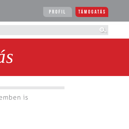
Profil
Támogatás
ás
zemben is
k