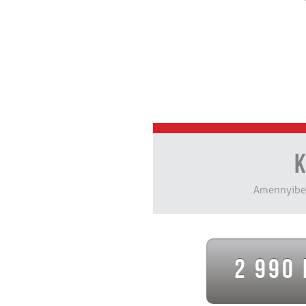
K
Amennyiben
2 990 