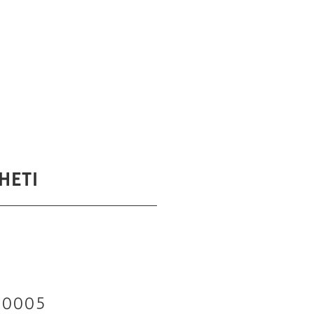
HETI
00005