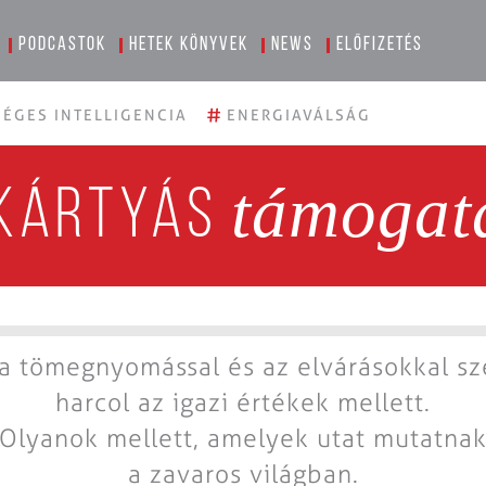
Podcastok
Hetek könyvek
News
Előfizetés
#
ÉGES INTELLIGENCIA
ENERGIAVÁLSÁG
támogat
kártyás
a tömegnyomással és az elvárásokkal s
harcol az igazi értékek mellett.
Olyanok mellett, amelyek utat mutatna
a zavaros világban.