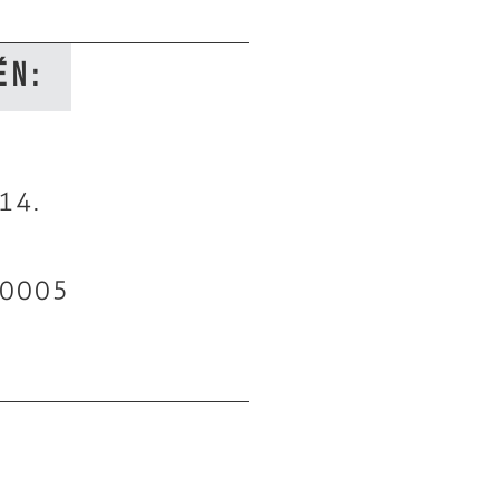
én:
14.
 0005