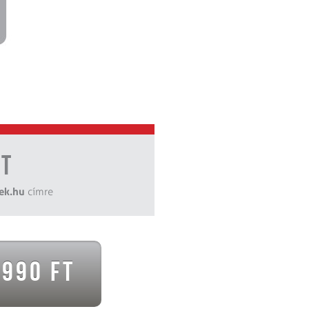
et
ek.hu
címre
 990 Ft