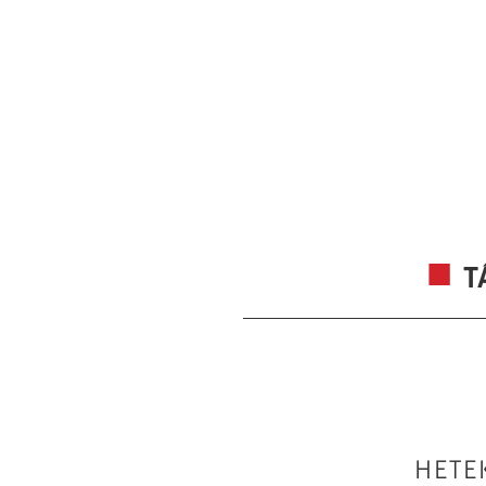
T
HETE