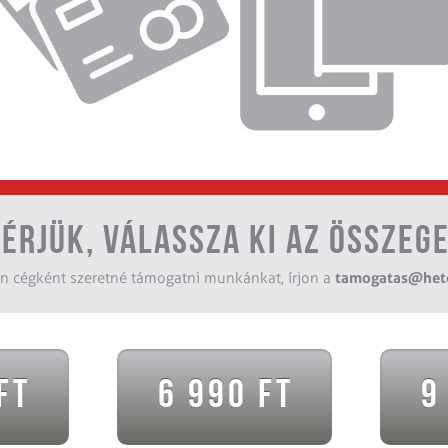
érjük, válassza ki az összeg
tamogatas@het
 cégként szeretné támogatni munkánkat, írjon a
Ft
6 990 Ft
9