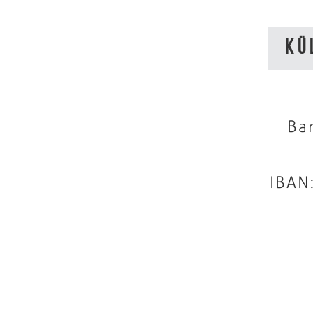
Kü
Ba
IBAN