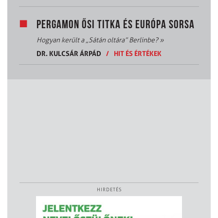
PERGAMON ŐSI TITKA ÉS EURÓPA SORSA
Hogyan került a „Sátán oltára” Berlinbe?
»
DR. KULCSÁR ÁRPÁD
/
HIT ÉS ÉRTÉKEK
HIRDETÉS