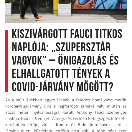
Kiszivárgott Fauci titkos
naplója: „Szupersztár
vagyok” – Önigazolás és
elhallgatott tények a
Covid-járvány mögött?
Az elmúlt években egyre inkább a feledés homályába merült
koronavírus-járvány újra a legforróbb témává vált, miután az
előző héten nyilvánosságra került Anthony Fauci személyes
naplója. Fauci a Nemzeti Allergia és Fertőző Betegségek Intézete
korábbi vezetője, aki a Trump- és Biden-kormányok alatt a
járvány elleni küzdelem legfőbb arca volt. A több mint ezer