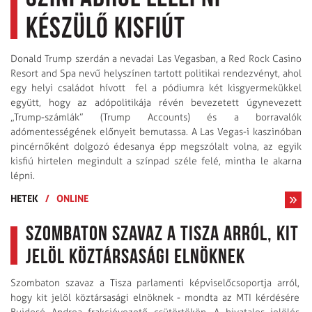
készülő kisfiút
Donald Trump szerdán a nevadai Las Vegasban, a Red Rock Casino
Resort and Spa nevű helyszínen tartott politikai rendezvényt, ahol
egy helyi családot hívott fel a pódiumra két kisgyermekükkel
együtt, hogy az adópolitikája révén bevezetett úgynevezett
„Trump-számlák” (Trump Accounts) és a borravalók
adómentességének előnyeit bemutassa. A Las Vegas-i kaszinóban
pincérnőként dolgozó édesanya épp megszólalt volna, az egyik
kisfiú hirtelen megindult a színpad széle felé, mintha le akarna
lépni.
HETEK
/
ONLINE
Szombaton szavaz a Tisza arról, kit
jelöl köztársasági elnöknek
Szombaton szavaz a Tisza parlamenti képviselőcsoportja arról,
hogy kit jelöl köztársasági elnöknek - mondta az MTI kérdésére