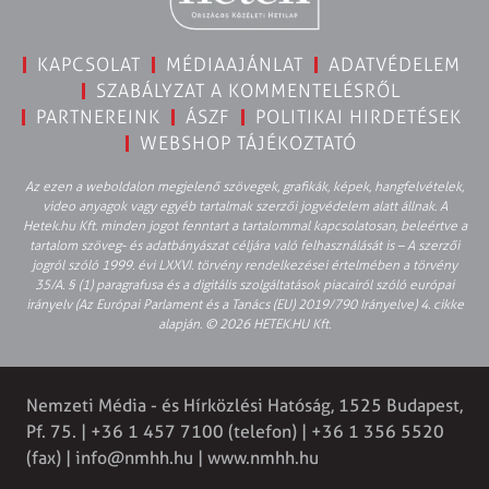
KAPCSOLAT
MÉDIAAJÁNLAT
ADATVÉDELEM
SZABÁLYZAT A KOMMENTELÉSRŐL
PARTNEREINK
ÁSZF
POLITIKAI HIRDETÉSEK
WEBSHOP TÁJÉKOZTATÓ
Az ezen a weboldalon megjelenő szövegek, grafikák, képek, hangfelvételek,
video anyagok vagy egyéb tartalmak szerzői jogvédelem alatt állnak. A
Hetek.hu Kft. minden jogot fenntart a tartalommal kapcsolatosan, beleértve a
tartalom szöveg- és adatbányászat céljára való felhasználását is – A szerzői
jogról szóló 1999. évi LXXVI. törvény rendelkezései értelmében a törvény
35/A. § (1) paragrafusa és a digitális szolgáltatások piacairól szóló európai
irányelv (Az Európai Parlament és a Tanács (EU) 2019/790 Irányelve) 4. cikke
alapján. © 2026 HETEK.HU Kft.
Nemzeti Média - és Hírközlési Hatóság, 1525 Budapest,
Pf. 75. | +36 1 457 7100 (telefon) | +36 1 356 5520
(fax) |
info@nmhh.hu
| www.nmhh.hu