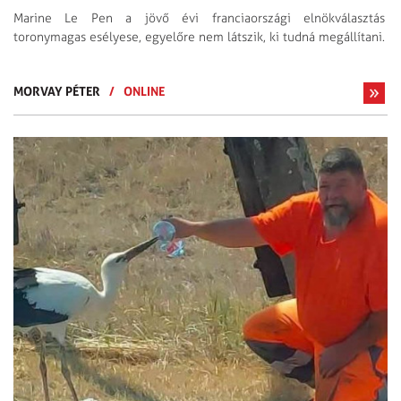
Marine Le Pen a jövő évi franciaországi elnökválasztás
toronymagas esélyese, egyelőre nem látszik, ki tudná megállítani.
MORVAY PÉTER
/
ONLINE