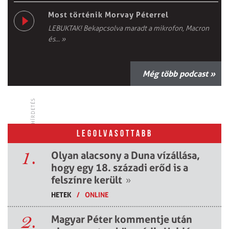
Most történik Morvay Péterrel
LEBUKTAK! Bekapcsolva maradt a mikrofon, Macron
és...
»
Még több podcast »
HÍRDETÉS
LEGOLVASOTTABB
1.
Olyan alacsony a Duna vízállása,
hogy egy 18. századi erőd is a
felszínre került
»
HETEK
/
ONLINE
2.
Magyar Péter kommentje után