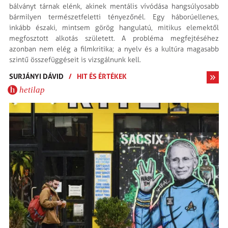
bálványt tárnak elénk, akinek mentális vívódása hangsúlyo­sabb
bármilyen természet­feletti tényezőnél. Egy háborúellenes,
inkább északi, mintsem görög hangulatú, mitikus elemektől
megfosztott alkotás született. A probléma megfejtésé­hez
azonban nem elég a film­kritika; a nyelv és a kultúra magasabb
szintű össze­függéseit is vizsgálnunk kell.
SURJÁNYI DÁVID
/
HIT ÉS ÉRTÉKEK
hetilap