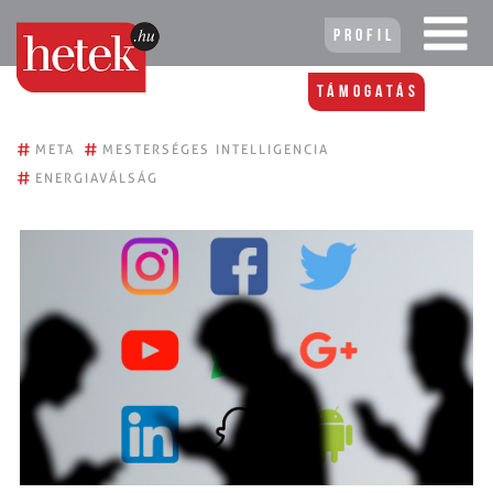
Profil
Támogatás
#
#
META
MESTERSÉGES INTELLIGENCIA
#
ENERGIAVÁLSÁG