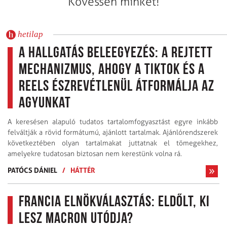
Kövessen minket!
hetilap
A hallgatás beleegyezés: A rejtett
mechanizmus, ahogy a TikTok és a
Reels észrevétlenül átformálja az
agyunkat
A keresésen alapuló tudatos tartalomfogyasztást egyre inkább
felváltják a rövid formátumú, ajánlott tartalmak. Ajánlórendszerek
következtében olyan tartalmakat juttatnak el tömegekhez,
amelyekre tudatosan biztosan nem kerestünk volna rá.
PATÓCS DÁNIEL
/
HÁTTÉR
Francia elnökválasztás: Eldőlt, ki
lesz Macron utódja?