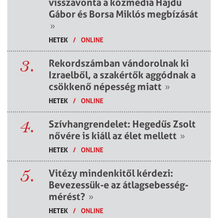
visszavonta a közmédia Hajdú
Gábor és Borsa Miklós megbízását
»
HETEK
/
ONLINE
3.
Rekordszámban vándorolnak ki
Izraelből, a szakértők aggódnak a
csökkenő népesség miatt
»
HETEK
/
ONLINE
4.
Szívhangrendelet: Hegedűs Zsolt
nővére is kiáll az élet mellett
»
HETEK
/
ONLINE
5.
Vitézy mindenkitől kérdezi:
Bevezessük-e az átlagsebesség-
mérést?
»
HETEK
/
ONLINE