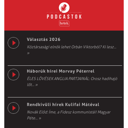
Választás 2026
Köztársasági elnök lehet Orbán Viktorból? Ki lesz...
»
Háborúk hírei Morvay Péterrel
ÉLES LÖVÉSEK ANGLIA PARTJAINÁL: Orosz hadihajó
lőt...
»
Rendkívüli hírek Kulifai Mátéval
Novák Előd: Íme, a Fidesz kommunistái! Magyar
Péte...
»