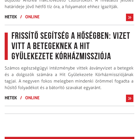
Bujdosó Andrea frakcióvezető csütörtökön. A hivatalos jelölés
határideje jövő hétfő tíz óra, a folyamatot ehhez igazítják.
HETEK
/
ONLINE
Frissítő segítség a hőségben: Vizet
vitt a betegeknek a Hit
Gyülekezete Kórházmissziója
Számos egészségügyi intézménybe vittek ásványvizet a betegek
és a dolgozók számára a Hit Gyülekezete Kórházmissziójának
tagjai. A negyven fokos melegben mindenki örömmel fogadta a
hűsítő folyadékot és a bátorító szavakat egyaránt.
HETEK
/
ONLINE