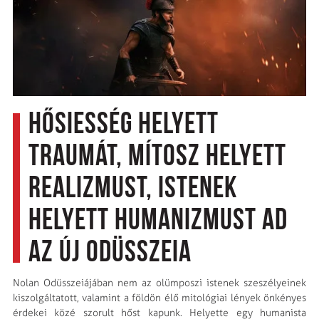
Hősiesség helyett
traumát, mítosz helyett
realizmust, istenek
helyett humanizmust ad
az új Odüsszeia
Nolan Odüsszeiájában nem az olümposzi istenek szeszélyeinek
kiszolgáltatott, valamint a földön élő mitológiai lények önkényes
érdekei közé szorult hőst kapunk. Helyette egy humanista