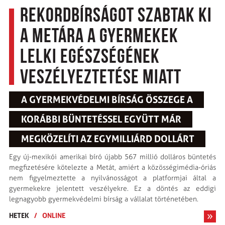
Rekordbírságot szabtak ki
a Metára a gyermekek
lelki egészségének
veszélyeztetése miatt
A GYERMEKVÉDELMI BÍRSÁG ÖSSZEGE A
KORÁBBI BÜNTETÉSSEL EGYÜTT MÁR
MEGKÖZELÍTI AZ EGYMILLIÁRD DOLLÁRT
Egy új-mexikói amerikai bíró újabb 567 millió dolláros büntetés
megfizetésére kötelezte a Metát, amiért a közösségimédia-óriás
nem figyelmeztette a nyilvánosságot a platformjai által a
gyermekekre jelentett veszélyekre. Ez a döntés az eddigi
legnagyobb gyermekvédelmi bírság a vállalat történetében.
HETEK
/
ONLINE