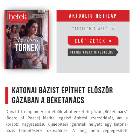
Aktuális hetilap
Katonai bázist építhet először
Gázában a Béketanács
Donald Trump amerikai elnök által vezetett gázai „Béketanács”
(Board of Peace) kiadta legelső építési szerződését, ám a
korábbi nagyszabású újjáépítési ígéretek helyett egy katonai
bázis felépítésére fókuszálnak. A még nem véglegesített