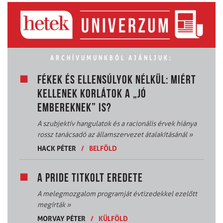
ARCHÍVUMUNKBÓL AJÁNLJUK:
FÉKEK ÉS ELLENSÚLYOK NÉLKÜL: MIÉRT
KELLENEK KORLÁTOK A „JÓ
EMBEREKNEK” IS?
A szubjektív hangulatok és a racionális érvek hiánya
rossz tanácsadó az államszervezet átalakításánál
»
HACK PÉTER
/
BELFÖLD
A PRIDE TITKOLT EREDETE
A melegmozgalom programját évtizedekkel ezelőtt
megírták
»
MORVAY PÉTER
/
KÜLFÖLD