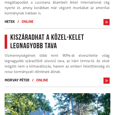
megállapodást a Louisiana állambeli Arkel International cég
nyerte el, amely korábban már végzett munkákat az amerikai
kormánynak Irakban is.
HETEK
/
ONLINE
Kiszáradhat a Közel-Kelet
legnagyobb tava
Vízmennyiségének több mint 90%-át elveszítette világ
legnagyobb szárazföldi sósvízű tava, az iráni Urmia-tó. Az okok
mögött nem a klímaváltozás, hanem az emberi felelőtlenség és
rossz kormányzati döntések állnak.
MORVAY PÉTER
/
ONLINE