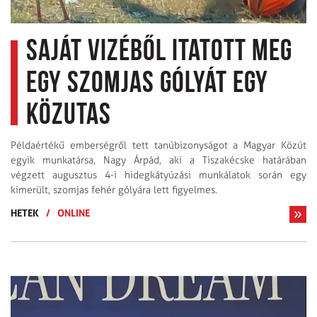
Saját vizéből itatott meg
egy szomjas gólyát egy
közutas
Példaértékű emberségről tett tanúbizonyságot a Magyar Közút
egyik munkatársa, Nagy Árpád, aki a Tiszakécske határában
végzett augusztus 4-i hidegkátyúzási munkálatok során egy
kimerült, szomjas fehér gólyára lett figyelmes.
HETEK
/
ONLINE