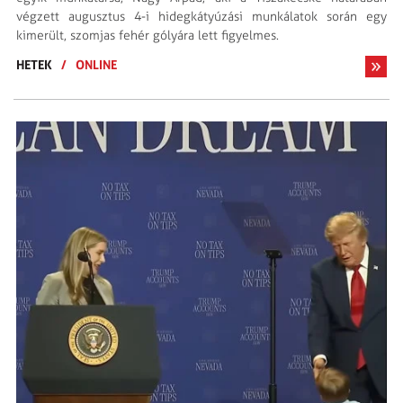
végzett augusztus 4-i hidegkátyúzási munkálatok során egy
kimerült, szomjas fehér gólyára lett figyelmes.
HETEK
/
ONLINE