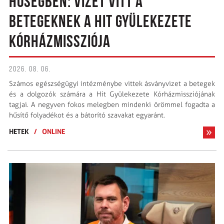
HŐSÉGBEN: VIZET VITT A
BETEGEKNEK A HIT GYÜLEKEZETE
KÓRHÁZMISSZIÓJA
2026. 08. 06.
Számos egészségügyi intézménybe vittek ásványvizet a betegek
és a dolgozók számára a Hit Gyülekezete Kórházmissziójának
tagjai. A negyven fokos melegben mindenki örömmel fogadta a
hűsítő folyadékot és a bátorító szavakat egyaránt.
HETEK
/
ONLINE