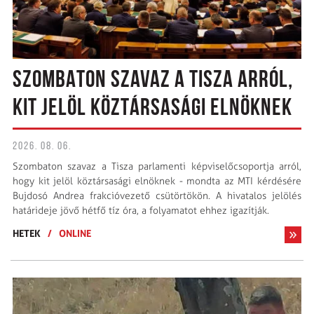
SZOMBATON SZAVAZ A TISZA ARRÓL,
KIT JELÖL KÖZTÁRSASÁGI ELNÖKNEK
2026. 08. 06.
Szombaton szavaz a Tisza parlamenti képviselőcsoportja arról,
hogy kit jelöl köztársasági elnöknek - mondta az MTI kérdésére
Bujdosó Andrea frakcióvezető csütörtökön. A hivatalos jelölés
határideje jövő hétfő tíz óra, a folyamatot ehhez igazítják.
HETEK
/
ONLINE