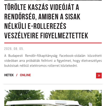
TÖRÖLTE KASZÁS VIDEÓJÁT A
RENDŐRSÉG, AMIBEN A SISAK
NÉLKÜLI E-ROLLEREZÉS
VESZÉLYEIRE FIGYELMEZTETTEK
2026. 08. 05.
A Budapesti Rendőr-főkapitányság Facebook-oldalán közzétett
videóban arra próbálták felhívni a figyelmet, hogy életveszélyes
bukósisak nélkül elektromos rollerrel közlekedni.
HETEK
/
ONLINE