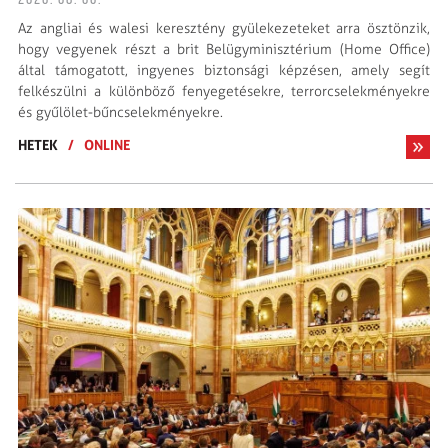
2026. 08. 06.
Az angliai és walesi keresztény gyülekezeteket arra ösztönzik,
hogy vegyenek részt a brit Belügyminisztérium (Home Office)
által támogatott, ingyenes biztonsági képzésen, amely segít
felkészülni a különböző fenyegetésekre, terrorcselekményekre
és gyűlölet-bűncselekményekre.
HETEK
/
ONLINE