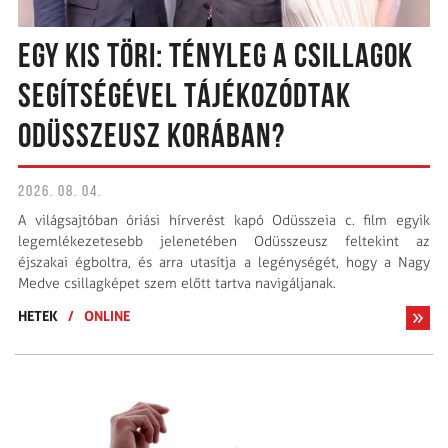
EGY KIS TÖRI: TÉNYLEG A CSILLAGOK
SEGÍTSÉGÉVEL TÁJÉKOZÓDTAK
ODÜSSZEUSZ KORÁBAN?
2026. 08. 04.
A világsajtóban óriási hírverést kapó Odüsszeia c. film egyik
legemlékezetesebb jelenetében Odüsszeusz feltekint az
éjszakai égboltra, és arra utasítja a legénységét, hogy a Nagy
Medve csillagképet szem előtt tartva navigáljanak.
HETEK
/
ONLINE