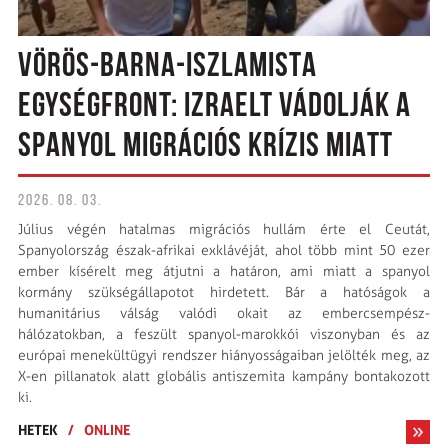
VÖRÖS-BARNA-ISZLAMISTA
EGYSÉGFRONT: IZRAELT VÁDOLJÁK A
SPANYOL MIGRÁCIÓS KRÍZIS MIATT
2026. 08. 03.
Július végén hatalmas migrációs hullám érte el Ceutát,
Spanyolország észak-afrikai exklávéját, ahol több mint 50 ezer
ember kísérelt meg átjutni a határon, ami miatt a spanyol
kormány szükségállapotot hirdetett. Bár a hatóságok a
humanitárius válság valódi okait az embercsempész-
hálózatokban, a feszült spanyol-marokkói viszonyban és az
európai menekültügyi rendszer hiányosságaiban jelölték meg, az
X-en pillanatok alatt globális antiszemita kampány bontakozott
ki.
HETEK
/
ONLINE