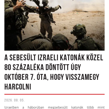
A SEBESÜLT IZRAELI KATONÁK KÖZEL
80 SZÁZALÉKA DÖNTÖTT ÚGY
OKTÓBER 7. ÓTA, HOGY VISSZAMEGY
HARCOLNI
2026. 08. 05.
Izraelben a háborúban megsebesült katonák több mint