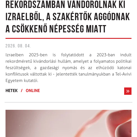
REKORDSZÁMBAN VÁNDOROLNAK KI
IZRAELBŐL, A SZAKÉRTŐK AGGÓDNAK
A CSÖKKENŐ NÉPESSÉG MIATT
2026. 08. 04.
Izraelben 2025-ben is folytatódott a 2023-ban indult
rekordméretű kivándorlási hullám, amelyet a folyamatos politikai
feszültségek, a gazdasági nyomás és az elhúzódó katonai
konfliktusok váltottak ki - jelentették tanulmányukban a Tel-Avivi
Egyetem kutatói.
HETEK
/
ONLINE