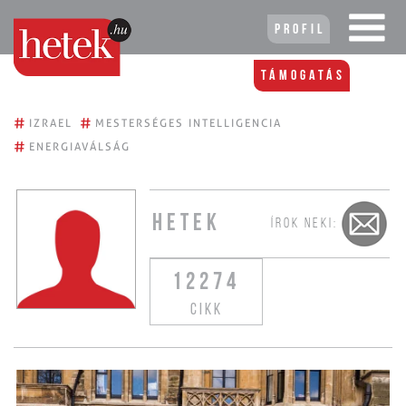
Profil
Támogatás
#
#
IZRAEL
MESTERSÉGES INTELLIGENCIA
#
ENERGIAVÁLSÁG
HETEK
ÍROK NEKI:
12274
CIKK