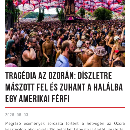
TRAGÉDIA AZ OZORÁN: DÍSZLETRE
MÁSZOTT FEL ÉS ZUHANT A HALÁLBA
EGY AMERIKAI FÉRFI
2026. 08. 03.
Megrázó események sorozata történt a hétvégén az Ozora
Fesztiválon, ahol rövid időn belül két látogató is életét vesztette.