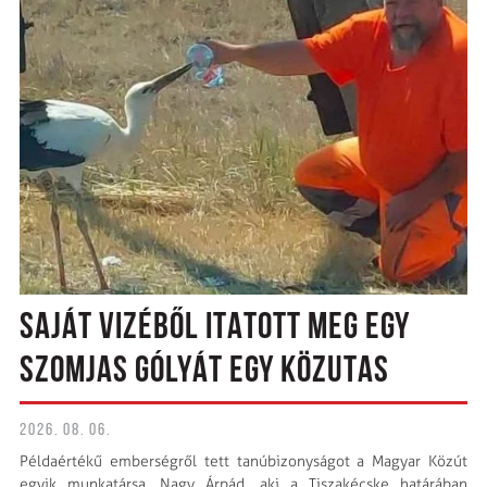
SAJÁT VIZÉBŐL ITATOTT MEG EGY
SZOMJAS GÓLYÁT EGY KÖZUTAS
2026. 08. 06.
Példaértékű emberségről tett tanúbizonyságot a Magyar Közút
egyik munkatársa, Nagy Árpád, aki a Tiszakécske határában