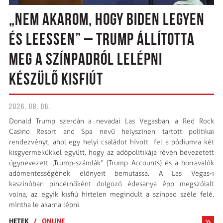
„NEM AKAROM, HOGY BIDEN LEGYEN
ÉS LEESSEN” – TRUMP ÁLLÍTOTTA
MEG A SZÍNPADRÓL LELÉPNI
KÉSZÜLŐ KISFIÚT
2026. 08. 06.
Donald Trump szerdán a nevadai Las Vegasban, a Red Rock
Casino Resort and Spa nevű helyszínen tartott politikai
rendezvényt, ahol egy helyi családot hívott fel a pódiumra két
kisgyermekükkel együtt, hogy az adópolitikája révén bevezetett
úgynevezett „Trump-számlák” (Trump Accounts) és a borravalók
adómentességének előnyeit bemutassa. A Las Vegas-i
kaszinóban pincérnőként dolgozó édesanya épp megszólalt
volna, az egyik kisfiú hirtelen megindult a színpad széle felé,
mintha le akarna lépni.
HETEK
/
ONLINE