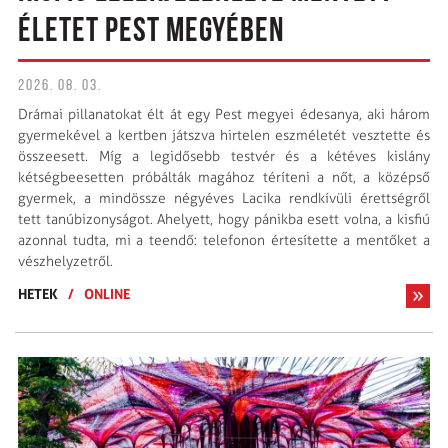
ÉLETET PEST MEGYÉBEN
2026. 08. 03.
Drámai pillanatokat élt át egy Pest megyei édesanya, aki három
gyermekével a kertben játszva hirtelen eszméletét vesztette és
összeesett. Míg a legidősebb testvér és a kétéves kislány
kétségbeesetten próbálták magához téríteni a nőt, a középső
gyermek, a mindössze négyéves Lacika rendkívüli érettségről
tett tanúbizonyságot. Ahelyett, hogy pánikba esett volna, a kisfiú
azonnal tudta, mi a teendő: telefonon értesítette a mentőket a
vészhelyzetről.
HETEK
/
ONLINE