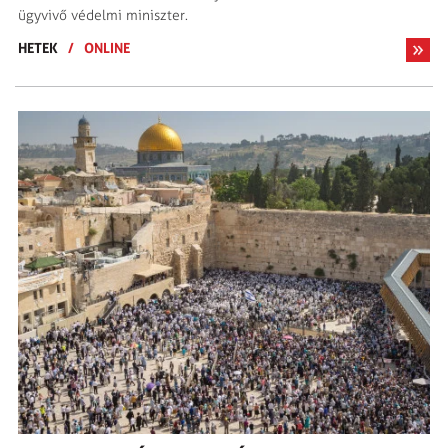
ügyvivő védelmi miniszter.
HETEK
/
ONLINE