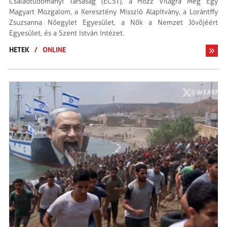
Családtudományi Társaság (ECST), a Hozz Világra Még Egy
Magyart Mozgalom, a Keresztény Misszió Alapítvány, a Lorántffy
Zsuzsanna Nőegylet Egyesület, a Nők a Nemzet Jövőjéért
Egyesület, és a Szent István Intézet.
HETEK
/
ONLINE