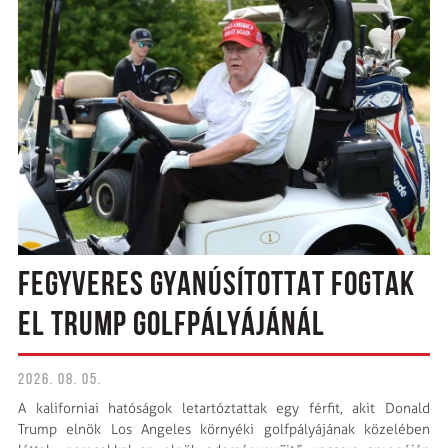
FEGYVERES GYANÚSÍTOTTAT FOGTAK
EL TRUMP GOLFPÁLYÁJÁNÁL
2026. 08. 05.
A kaliforniai hatóságok letartóztattak egy férfit, akit Donald
Trump elnök Los Angeles környéki golfpályájának közelében