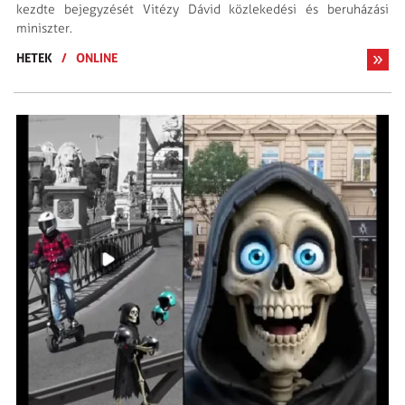
kezdte bejegyzését Vitézy Dávid közlekedési és beruházási
miniszter.
HETEK
/
ONLINE