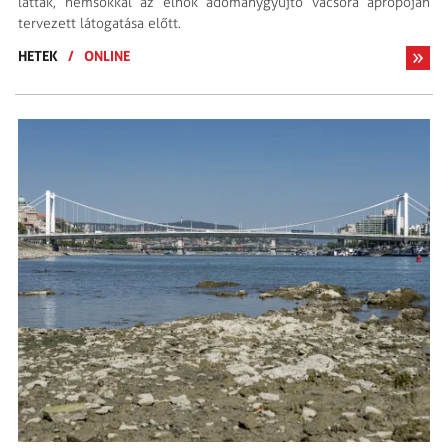
láttak, nemsokkal az elnök adománygyűjtő vacsora apropóján
tervezett látogatása előtt.
HETEK
/
ONLINE