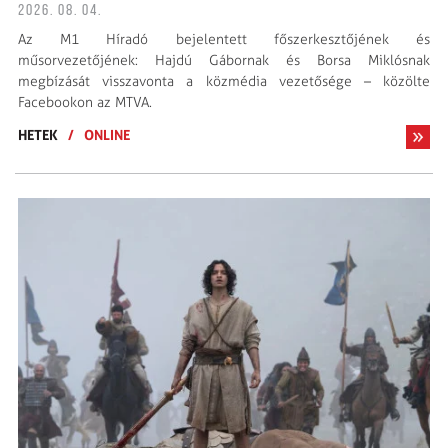
2026. 08. 04.
Az M1 Híradó bejelentett főszerkesztőjének és
műsorvezetőjének: Hajdú Gábornak és Borsa Miklósnak
megbízását visszavonta a közmédia vezetősége – közölte
Facebookon az MTVA.
HETEK
/
ONLINE