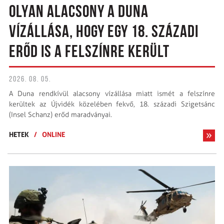
OLYAN ALACSONY A DUNA
VÍZÁLLÁSA, HOGY EGY 18. SZÁZADI
ERŐD IS A FELSZÍNRE KERÜLT
2026. 08. 05.
A Duna rendkívül alacsony vízállása miatt ismét a felszínre
kerültek az Újvidék közelében fekvő, 18. századi Szigetsánc
(Insel Schanz) erőd maradványai.
HETEK
/
ONLINE