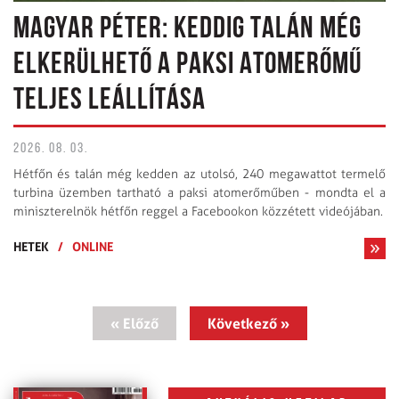
MAGYAR PÉTER: KEDDIG TALÁN MÉG
ELKERÜLHETŐ A PAKSI ATOMERŐMŰ
TELJES LEÁLLÍTÁSA
2026. 08. 03.
Hétfőn és talán még kedden az utolsó, 240 megawattot termelő
turbina üzemben tartható a paksi atomerőműben - mondta el a
miniszterelnök hétfőn reggel a Facebookon közzétett videójában.
HETEK
/
ONLINE
« Előző
Következő »