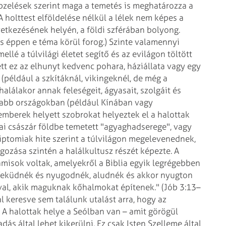
zelések szerint maga a temetés is meghatározza a
. A holttest elföldelése nélkül a lélek nem képes a
vetkezésének helyén, a földi szférában bolyong.
is éppen e téma körül forog.) Szinte valamennyi
llé a túlvilági életet segítő és az evilágon töltött
tt ez az elhunyt kedvenc pohara, háziállata vagy egy
például a szkítáknál, vikingeknél, de még a
alálakor annak feleségeit, ágyasait, szolgáit és
záltabb országokban (például Kínában vagy
mberek helyett szobrokat helyeztek el a halottak
nai császár földbe temetett "agyaghadserege", vagy
iptomiak hite szerint a túlvilágon megelevenednek,
lgozása szintén a halálkultusz részét képezte. A
amisok voltak, amelyekről a Biblia egyik legrégebben
 feküdnék és nyugodnék, aludnék és akkor nyugton
val, akik maguknak kőhalmokat építenek." (Jób 3:13–
l keresve sem találunk utalást arra, hogy az
. A halottak helye a Seólban van – amit görögül
 által lehet kikerülni. Ez csak Isten Szelleme által