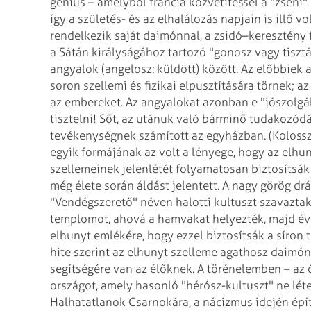
genius – amelyből francia közvetítéssel a "zseni"
így a születés- és az elhalálozás napjain is illő 
rendelkezik saját daimónnal, a zsidó–keresztény
a Sátán királyságához tartozó "gonosz vagy tisztát
angyalok (angelosz: küldött) között. Az előbbiek 
soron szellemi és fizikai elpusztítására törnek; 
az embereket. Az angyalokat azonban e "jószolgála
tisztelni! Sőt, az utánuk való bárminő tudakozódá
tevékenységnek számított az egyházban. (Kolossze
egyik formájának az volt a lényege, hogy az elhun
szellemeinek jelenlétét folyamatosan biztosítsá
még élete során áldást jelentett. A nagy görög d
"Vendégszerető" néven halotti kultuszt szavazta
templomot, ahová a hamvakat helyezték, majd évi
elhunyt emlékére, hogy ezzel biztosítsák a síron t
hite szerint az elhunyt szelleme agathosz daimó
segítségére van az élőknek. A törénelemben – az 
országot, amely hasonló "hérósz-kultuszt" ne léte
Halhatatlanok Csarnokára, a nácizmus idején építe