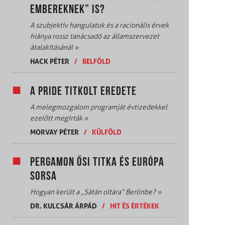
EMBEREKNEK” IS?
A szubjektív hangulatok és a racionális érvek
hiánya rossz tanácsadó az államszervezet
átalakításánál
»
HACK PÉTER
/
BELFÖLD
A PRIDE TITKOLT EREDETE
A melegmozgalom programját évtizedekkel
ezelőtt megírták
»
MORVAY PÉTER
/
KÜLFÖLD
PERGAMON ŐSI TITKA ÉS EURÓPA
SORSA
Hogyan került a „Sátán oltára” Berlinbe?
»
DR. KULCSÁR ÁRPÁD
/
HIT ÉS ÉRTÉKEK