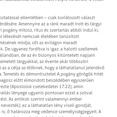
ztatással ellentétben – csak korlátozott választ
 kérdésére. Amennyire az a ránk maradt írott és tárgyi
ogány mítosz, rítus és szertartás abból indul ki,
ol létezését nemcsak életében tanúsított
tésének módja, sőt az evilágon maradt
. De ugyanez fordítva is igaz: a halotti szellemek
állandóan, de az év bizonyos kitüntetett napjain
temetett tárgyakkal, az évente akár többszöri
 az a célja az élőknek, hogy a láthatatlanul jelenlévő
a.
Temetés és démontisztelet
A pogány görögök hitét
szpagosz előtt elmondott beszédében egyszerűen
ezte (Apostolok cselekedetei 17:22), amin
vallás lényege ugyanis pontosan ezzel a szóval
zést. Az antikok szerint valamennyi ember
evezték); ez a láthatatlan lény viseli gondját,
án is; ő határozza meg védence személyiségjegyeit. A