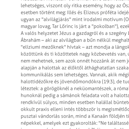
lehetséges, viszont oly ritka esemény, hogy az Ó
esetben történt meg: Illés és Elizeus próféta ide
ugyan az "alvilágjárás" mint irodalmi motívum (O
magyar lovag, Tar Lőrinc is járt a "pokolban"), e
A valós helyzetet Jézus a gazdagról és a szegény
Ábrahám – aki az alvilágban a bűn nélkül meghal
"elíziumi mezőknek" hívtak – azt mondja a lángo
közöttünk és ti közöttetek nagy közbevetés van, 
nem mehetnek, sem azok onnét hozzánk át nem jö
alapján a halottak az élőktől áthághatatlan szaka
kommunikálás sem lehetséges. Vannak, akik mégis
halottidézőkre és jövendőmondókra (19:3), de t
léteztek: a görögöknél a neküomantészek, a rómaia
hunoknál pedig a sámánok feladata volt a halott
rendkívül súlyos, minden esetben halállal büntet
okkult praxis elleni intés többször is megismétlő
pusztai vándorlás során, mind a Kanaán földjén t
népekkel, amelyek ezt gyakorolták: "Ne találtassé