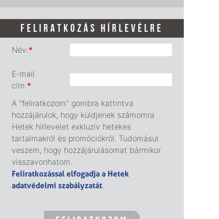
FELIRATKOZÁS HÍRLEVÉLRE
Név:
*
E-mail
cím:
*
A "feliratkozom" gombra kattintva
hozzájárulok, hogy küldjenek számomra
Hetek hírlevelet exkluzív hetekes
tartalmakról és promóciókról. Tudomásul
veszem, hogy hozzájárulásomat bármikor
visszavonhatom.
Feliratkozással elfogadja a Hetek
adatvédelmi szabályzatát
.