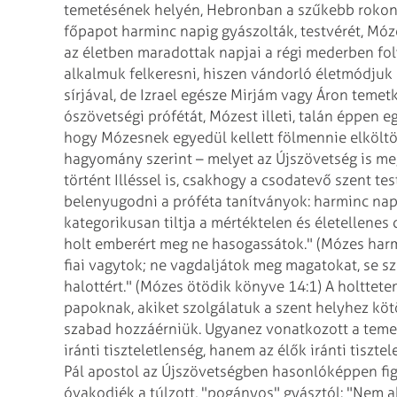
temetésének helyén, Hebronban a szűkebb rokonsá
főpapot harminc napig gyászolták, testvérét, Móz
az életben maradottak napjai a régi mederben fol
alkalmuk felkeresni, hiszen vándorló életmódjuk
sírjával, de Izrael egésze Mirjám vagy Áron tem
ószövetségi prófétát, Mózest illeti, talán éppen e
hogy Mózesnek egyedül kellett fölmennie elköltö
hagyomány szerint – melyet az Újszövetség is meg
történt Illéssel is, csakhogy a csodatevő szent 
belenyugodni a próféta tanítványok: harminc nap
kategorikusan tiltja a mértéktelen és életellenes
holt emberért meg ne hasogassátok." (Mózes harma
fiai vagytok; ne vagdaljátok meg magatokat, se s
halottért." (Mózes ötödik könyve 14:1) A holttetem
papoknak, akiket szolgálatuk a szent helyhez kötö
szabad hozzáérniük. Ugyanez vonatkozott a teme
iránti tiszteletlenség, hanem az élők iránti tisztel
Pál apostol az Újszövetségben hasonlóképpen fig
óvakodjék a túlzott, "pogányos" gyásztól: "Nem 