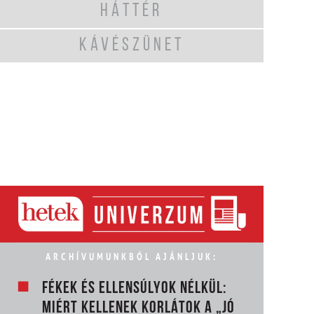
HÁTTÉR
KÁVÉSZÜNET
ARCHÍVUMUNKBÓL AJÁNLJUK:
FÉKEK ÉS ELLENSÚLYOK NÉLKÜL:
MIÉRT KELLENEK KORLÁTOK A „JÓ