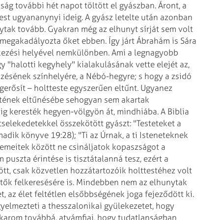
g további hét napot töltött el gyászban. Áront, a
est ugyananynyi ideig. A gyász letelte után azonban
ytak tovább. Gyakran még az elhunyt sírját sem volt
 megakadályozta őket ebben. Így járt Ábrahám is Sára
etkezési helyével nemkülönben. Ami a legnagyobb
gy "halotti kegyhely" kialakulásának vette elejét az,
zésének színhelyére, a Nébó-hegyre; s hogy a zsidó
erősít – holtteste egyszerűen eltűnt. Ugyanez
testének eltűnésébe sehogyan sem akartak
ig keresték hegyen-völgyön át, mindhiába.
A Biblia
 cselekedetekkel összekötött gyászt: "Testeteket a
dik könyve 19:28); "Ti az Úrnak, a ti Isteneteknek
zemeitek között ne csináljatok kopaszságot a
 puszta érintése is tisztátalanná tesz, ezért a
tt, csak közvetlen hozzátartozóik holttestéhez volt
tők felkeresésére is. Mindebben nem az elhunytak
et, az élet feltétlen elsőbbségének joga fejeződött ki.
yelmezteti a thesszalonikai gyülekezetet, hogy
akarom továbbá, atyámfiai, hogy tudatlanságban