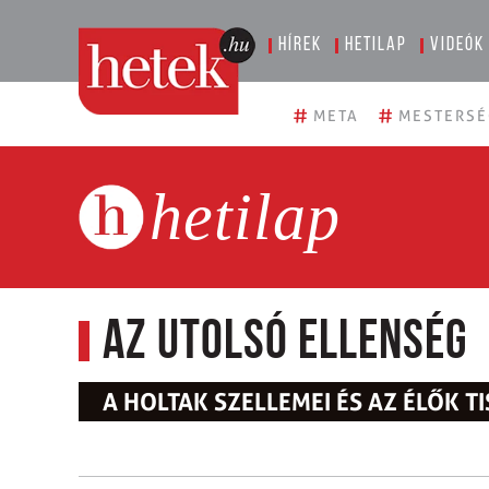
Hírek
Hetilap
Videók
#
#
META
MESTERSÉ
hetilap
Az utolsó ellenség
A HOLTAK SZELLEMEI ÉS AZ ÉLŐK T