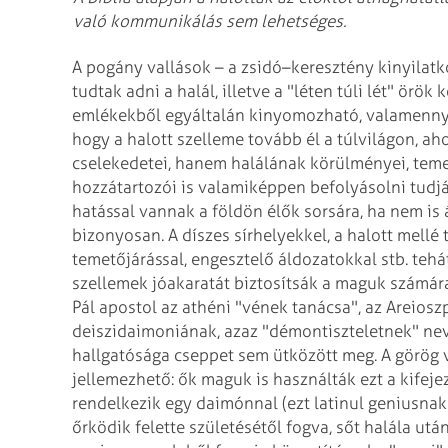
való kommunikálás sem lehetséges.
A pogány vallások – a zsidó–keresztény kinyilatko
tudtak adni a halál, illetve a "léten túli lét" örök
emlékekből egyáltalán kinyomozható, valamennyi p
hogy a halott szelleme tovább él a túlvilágon, ah
cselekedetei, hanem halálának körülményei, teme
hozzátartozói is valamiképpen befolyásolni tudják
hatással vannak a földön élők sorsára, ha nem is 
bizonyosan. A díszes sírhelyekkel, a halott mellé 
temetőjárással, engesztelő áldozatokkal stb. tehát
szellemek jóakaratát biztosítsák a maguk számár
Pál apostol az athéni "vének tanácsa", az Areio
deiszidaimoniának, azaz "démontiszteletnek" nev
hallgatósága cseppet sem ütközött meg. A görög 
jellemezhető: ők maguk is használták ezt a kifeje
rendelkezik egy daimónnal (ezt latinul geniusnak n
őrködik felette születésétől fogva, sőt halála ut