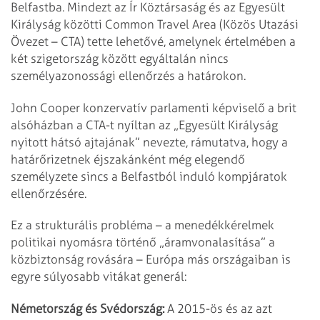
Belfastba. Mindezt az Ír Köztársaság és az Egyesült
Királyság közötti Common Travel Area (Közös Utazási
Övezet – CTA) tette lehetővé, amelynek értelmében a
két szigetország között egyáltalán nincs
személyazonossági ellenőrzés a határokon.
John Cooper konzervatív parlamenti képviselő a brit
alsóházban a CTA-t nyíltan az „Egyesült Királyság
nyitott hátsó ajtajának” nevezte, rámutatva, hogy a
határőrizetnek éjszakánként még elegendő
személyzete sincs a Belfastból induló kompjáratok
ellenőrzésére.
Ez a strukturális probléma – a menedékkérelmek
politikai nyomásra történő „áramvonalasítása” a
közbiztonság rovására – Európa más országaiban is
egyre súlyosabb vitákat generál:
Németország és Svédország:
A 2015-ös és az azt