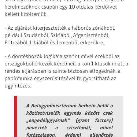
kérelmezőknek csupán egy 10 oldalas kérdőívet
kellett kitölteniük.
- Az eljárást kiterjesztették a háborús zónákból,
például Szudánból, Szíriából, Afganisztánból,
Eritreából, Líbiából és Jemenből érkezőkre.
- A döntéshozók logikája szerint mivel ezekből az
országokból érkezők kérelmeit a konfliktusok miatt a
rendes eljárásban is szinte biztosan elfogadnák, a
papírmunka egyszerűsítésével felgyorsítható az
ügyintézés.
A Belügyminisztérium berkein belül a
köztisztviselők egymás között csak
„engedélygyárnak” (grant factory)
nevezték a szisztémát, mivel
futószalagon, érdemi ellenőrzés