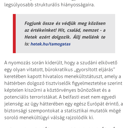
legsúlyosabb strukturális hiányosságaira.
Fogjunk össze és védjük meg közösen
az értékeinket! Hit, család, nemzet - a
Hetek ezért dolgozik. Állj mellénk te
is:
hetek.hu/tamogatas
A nyomozás során kiderült, hogy a szudáni elkövető
egy olyan vitatott, bürokratikus „gyorsított eljárás”
keretében kapott hivatalos menekültstátuszt, amely a
háttérben dolgozó tisztviselők figyelmeztetése szerint
képtelen kiszűrni a köztörvényes bűnözőket és a
potenciális terroristákat. A belfasti eset nem egyedi
jelenség: az ügy hátterében egy egész Európát érintő, a
biztonsági szempontokat a statisztikai mutatók mögé
soroló menekültügyi válság rajzolódik ki.