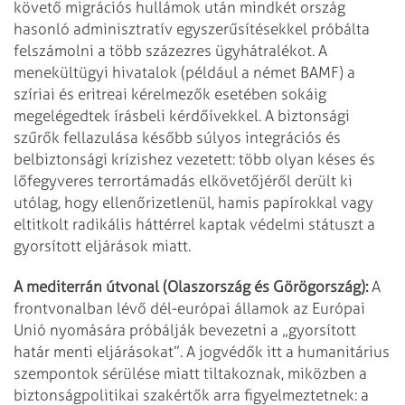
követő migrációs hullámok után mindkét ország
hasonló adminisztratív egyszerűsítésekkel próbálta
felszámolni a több százezres ügyhátralékot. A
menekültügyi hivatalok (például a német BAMF) a
szíriai és eritreai kérelmezők esetében sokáig
megelégedtek írásbeli kérdőívekkel. A biztonsági
szűrők fellazulása később súlyos integrációs és
belbiztonsági krízishez vezetett: több olyan késes és
lőfegyveres terrortámadás elkövetőjéről derült ki
utólag, hogy ellenőrizetlenül, hamis papírokkal vagy
eltitkolt radikális háttérrel kaptak védelmi státuszt a
gyorsított eljárások miatt.
A mediterrán útvonal (Olaszország és Görögország):
A
frontvonalban lévő dél-európai államok az Európai
Unió nyomására próbálják bevezetni a „gyorsított
határ menti eljárásokat”. A jogvédők itt a humanitárius
szempontok sérülése miatt tiltakoznak, miközben a
biztonságpolitikai szakértők arra figyelmeztetnek: a