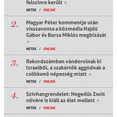
felszínre került
»
HETEK
/
ONLINE
2.
Magyar Péter kommentje után
visszavonta a közmédia Hajdú
Gábor és Borsa Miklós megbízását
»
HETEK
/
ONLINE
3.
Rekordszámban vándorolnak ki
Izraelből, a szakértők aggódnak a
csökkenő népesség miatt
»
HETEK
/
ONLINE
4.
Szívhangrendelet: Hegedűs Zsolt
nővére is kiáll az élet mellett
»
HETEK
/
ONLINE