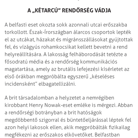
A „KÉTARCÚ” RENDŐRSÉG VÁDJA
A belfasti eset okozta sokk azonnali utcai erőszakba
torkollott. Észak-Írországban álarcos csoportok lepték
el az utcákat, házakat és migránsszállásokat gyújtottak
fel, és vízágyús rohamkocsikat kellett bevetni a rend
helyreállítására. A lakosság felháborodását tetézte a
fősodratú média és a rendőrség kommunikációs
magatartása, amely az brutális lefejezési kísérletet az
első órákban megpróbálta egyszerű „késeléses
incidensként” elbagatellizálni.
A brit társadalomban a helyzetet a nemrégiben
kirobbant Henry Nowak-eset emléke is mérgezi. Abban
a rendőrségi botrányban a brit hatóságok
megdöbbentő szigorral és büntetőeljárással léptek fel
azon helyi lakosok ellen, akik megpróbálták fizikailag
megfékezni az erőszakos elkövetőket. Belfastban