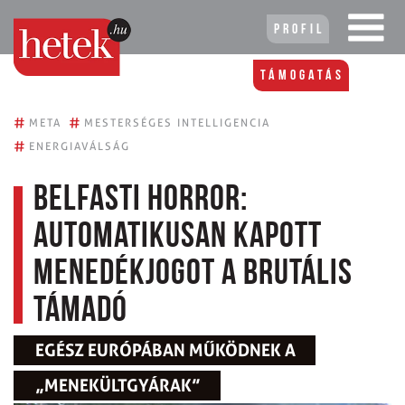
Profil
Támogatás
#
#
META
MESTERSÉGES INTELLIGENCIA
#
ENERGIAVÁLSÁG
Belfasti horror:
automatikusan kapott
menedékjogot a brutális
támadó
EGÉSZ EURÓPÁBAN MŰKÖDNEK A
„MENEKÜLTGYÁRAK”