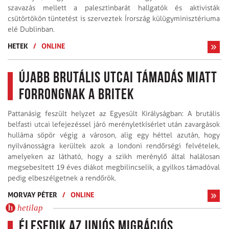
szavazás mellett a palesztinbarát hallgatók és aktivisták
csütörtökön tüntetést is szerveztek Írország külügyminisztériuma
elé Dublinban.
HETEK
/
ONLINE
Újabb brutális utcai támadás miatt
forrongnak a britek
Pattanásig feszült helyzet az Egyesült Királyságban: A brutális
belfasti utcai lefejezéssel járó merényletkísérlet után zavargások
hulláma söpör végig a városon, alig egy héttel azután, hogy
nyilvánosságra kerültek azok a londoni rendőrségi felvételek,
amelyeken az látható, hogy a szikh merénylő által halálosan
megsebesített 19 éves diákot megbilincselik, a gyilkos támadóval
pedig elbeszélgetnek a rendőrök.
MORVAY PÉTER
/
ONLINE
hetilap
Élesedik az uniós migrációs