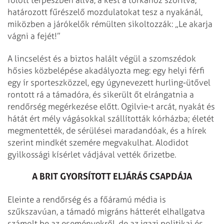
fölött terpeszben állva, a kést a torkához szorítva,
határozott fűrészelő mozdulatokat tesz a nyakánál,
miközben a járókelők rémülten sikoltozzák: „Le akarja
vágni a fejét!”
A lincselést és a biztos halált végül a szomszédok
hősies közbelépése akadályozta meg: egy helyi férfi
egy ír sporteszközzel, egy úgynevezett hurling-ütővel
rontott rá a támadóra, és sikerült őt elrángatnia a
rendőrség megérkezése előtt. Ogilvie-t arcát, nyakát és
hátát ért mély vágásokkal szállították kórházba; életét
megmentették, de sérülései maradandóak, és a hírek
szerint mindkét szemére megvakulhat. Alodidot
gyilkossági kísérlet vádjával vették őrizetbe.
A BRIT GYORSÍTOTT ELJÁRÁS CSAPDÁJA
Eleinte a rendőrség és a főáramú média is
szűkszavúan, a támadó migráns hátterét elhallgatva
számolt be az eseményekről, de az igazi politikai és