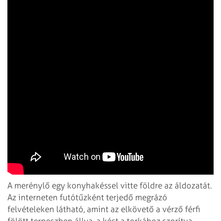
A merénylő egy konyhakéssel vitte földre az áldozatát.
Az interneten futótűzként terjedő megrázó
felvételeken látható, amint az elkövető a vérző férfi