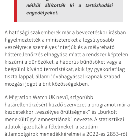
nélkül állították ki a tartózkodási
engedélyeket.
A hatósági szakemberek már a bevezetéskor írásban
figyelmeztették a minisztereket a legsúlyosabb
veszélyre: a személyes interjúk és a mélyreható
háttérellenőrzés elhagyása miatt a rendszer képtelen
kiszűrni a bűnözőket, a háborús bűnösöket vagy a
beépülni kívánó terroristákat, akik így gyakorlatilag
tiszta lappal, állami jóváhagyással kapnak szabad
mozgási jogot a brit közösségekben.
A Migration Watch UK nevű, szigorúbb
határellenőrzésért küzdő szervezet a programot már a
kezdetekkor „veszélyes őrültségnek” és „burkolt
menekültügyi amnesztiának” nevezte. A statisztikai
adatok igazolták a félelmeket: a szudáni
állampolgárok menedékkérelmei a 2022-es 2853-ról