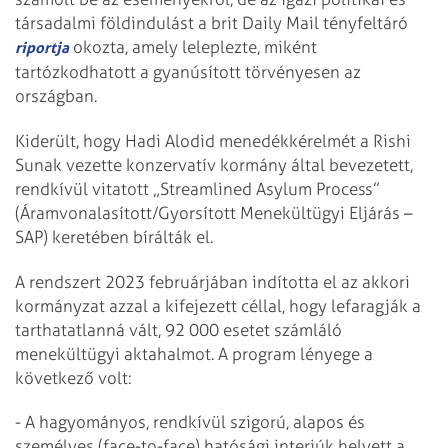
társadalmi földindulást a brit Daily Mail tényfeltáró
okozta, amely leleplezte, miként
riportja
tartózkodhatott a gyanúsított törvényesen az
országban.
Kiderült, hogy Hadi Alodid menedékkérelmét a Rishi
Sunak vezette konzervatív kormány által bevezetett,
rendkívül vitatott „Streamlined Asylum Process”
(Áramvonalasított/Gyorsított Menekültügyi Eljárás –
SAP) keretében bírálták el.
A rendszert 2023 februárjában indította el az akkori
kormányzat azzal a kifejezett céllal, hogy lefaragják a
tarthatatlanná vált, 92 000 esetet számláló
menekültügyi aktahalmot. A program lényege a
következő volt:
- A hagyományos, rendkívül szigorú, alapos és
személyes (face-to-face) hatósági interjúk helyett a