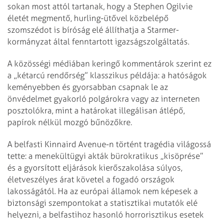
sokan most attól tartanak, hogy a Stephen Ogilvie
életét megmentő, hurling-ütővel közbelépő
szomszédot is bíróság elé állíthatja a Starmer-
kormányzat által fenntartott igazságszolgáltatás.
A közösségi médiában keringő kommentárok szerint ez
a „kétarcú rendőrség” klasszikus példája: a hatóságok
keményebben és gyorsabban csapnak le az
önvédelmet gyakorló polgárokra vagy az interneten
posztolókra, mint a határokat illegálisan átlépő,
papírok nélkül mozgó bűnözőkre.
A belfasti Kinnaird Avenue-n történt tragédia világossá
tette: a menekültügyi akták bürokratikus „kisöprése”
és a gyorsított eljárások kierőszakolása súlyos,
életveszélyes árat követel a fogadó országok
lakosságától. Ha az európai államok nem képesek a
biztonsági szempontokat a statisztikai mutatók elé
helyezni, a belfastihoz hasonló horrorisztikus esetek