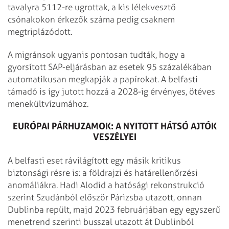
tavalyra 5112-re ugrottak, a kis lélekvesztő
csónakokon érkezők száma pedig csaknem
megtriplázódott.
A migránsok ugyanis pontosan tudták, hogy a
gyorsított SAP-eljárásban az esetek 95 százalékában
automatikusan megkapják a papírokat. A belfasti
támadó is így jutott hozzá a 2028-ig érvényes, ötéves
menekültvízumához.
EURÓPAI PÁRHUZAMOK: A NYITOTT HÁTSÓ AJTÓK
VESZÉLYEI
A belfasti eset rávilágított egy másik kritikus
biztonsági résre is: a földrajzi és határellenőrzési
anomáliákra. Hadi Alodid a hatósági rekonstrukció
szerint Szudánból először Párizsba utazott, onnan
Dublinba repült, majd 2023 februárjában egy egyszerű
menetrend szerinti busszal utazott át Dublinból