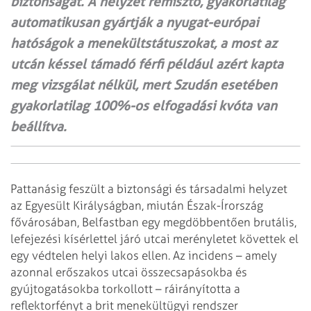
biztonságát. A helyzet rémísztő, gyakorlatilag
automatikusan gyártják a nyugat-európai
hatóságok a menekültstátuszokat, a most az
utcán késsel támadó férfi például azért kapta
meg vizsgálat nélkül, mert Szudán esetében
gyakorlatilag 100%-os elfogadási kvóta van
beállítva.
Pattanásig feszült a biztonsági és társadalmi helyzet
az Egyesült Királyságban, miután Észak-Írország
fővárosában, Belfastban egy megdöbbentően brutális,
lefejezési kísérlettel járó utcai merényletet követtek el
egy védtelen helyi lakos ellen. Az incidens – amely
azonnal erőszakos utcai összecsapásokba és
gyújtogatásokba torkollott – ráirányította a
reflektorfényt a brit menekültügyi rendszer