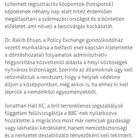
túlterhelt regisztrációs központok (hotspotok)
képtelenek néhány nap alatt hitelt érdemlően
megállapítani a származási országot és a büntetlen
előéletet, ami növeli a beszivárgás kockázatát.
Dr. Rakib Ehsan, a Policy Exchange gondolkodóház
vezető munkatársa a belfasti eset kapcsán kijelentette:
a döntéshozatali folyamatok adminisztratív
felgyorsítása közvetlenül aláásta a helyi közösségek
nyilvános biztonságát. Szerinte az államoknak úgy kell
reformálniuk a rendszert, hogy a helyiek védelme
álljon a középpontban, még akkor is, ha ehhez ki kell
lépniük a nemzetközi egyezményekből.
Jonathan Hall KC, a brit terrorellenes jogszabályok
független felülvizsgálója a BBC-nek nyilatkozva
hozzátette: a migrációra most már nemcsak gazdasági
vagy lakhatási kérdésként, hanem nemzetbiztonsági
és a nemzetet destabilizáló tényezőként kell tekinteni.