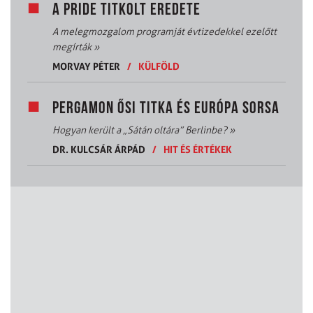
A PRIDE TITKOLT EREDETE
A melegmozgalom programját évtizedekkel ezelőtt
megírták
»
MORVAY PÉTER
/
KÜLFÖLD
PERGAMON ŐSI TITKA ÉS EURÓPA SORSA
Hogyan került a „Sátán oltára” Berlinbe?
»
DR. KULCSÁR ÁRPÁD
/
HIT ÉS ÉRTÉKEK