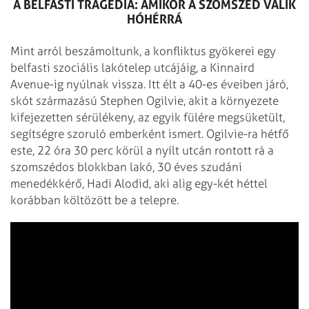
A BELFASTI TRAGÉDIA: AMIKOR A SZOMSZÉD VÁLIK
HÓHÉRRÁ
Mint arról beszámoltunk, a konfliktus gyökerei egy
belfasti szociális lakótelep utcájáig, a Kinnaird
Avenue-ig nyúlnak vissza. Itt élt a 40-es éveiben járó,
skót származású Stephen Ogilvie, akit a környezete
kifejezetten sérülékeny, az egyik fülére megsüketült,
segítségre szoruló emberként ismert. Ogilvie-ra hétfő
este, 22 óra 30 perc körül a nyílt utcán rontott rá a
szomszédos blokkban lakó, 30 éves szudáni
menedékkérő, Hadi Alodid, aki alig egy-két héttel
korábban költözött be a telepre.