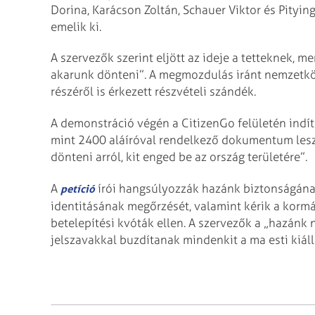
Dorina, Karácson Zoltán, Schauer Viktor és Pityin
emelik ki.
A szervezők szerint eljött az ideje a tetteknek, 
akarunk dönteni”. A megmozdulás iránt nemzetköz
részéről is érkezett részvételi szándék.
A demonstráció végén a CitizenGo felületén indíto
mint 2400 aláíróval rendelkező dokumentum lesz
dönteni arról, kit enged be az ország területére”.
A
írói hangsúlyozzák hazánk biztonságának
petíció
identitásának megőrzését, valamint kérik a kormá
betelepítési kvóták ellen. A szervezők a „hazán
jelszavakkal buzdítanak mindenkit a ma esti kiáll