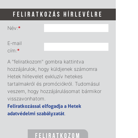
FELIRATKOZÁS HÍRLEVÉLRE
Név:
*
E-mail
cím:
*
A "feliratkozom" gombra kattintva
hozzájárulok, hogy küldjenek számomra
Hetek hírlevelet exkluzív hetekes
tartalmakról és promóciókról. Tudomásul
veszem, hogy hozzájárulásomat bármikor
visszavonhatom.
Feliratkozással elfogadja a Hetek
adatvédelmi szabályzatát
.