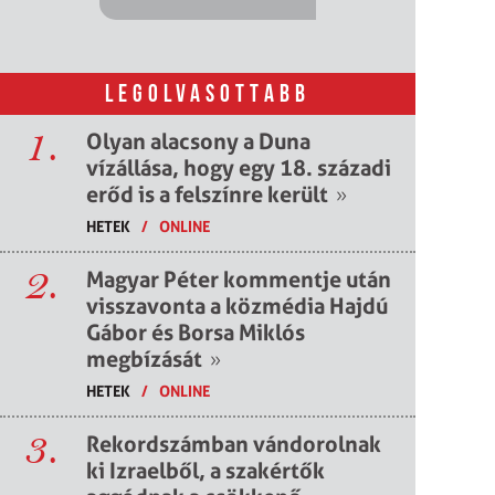
LEGOLVASOTTABB
1.
Olyan alacsony a Duna
vízállása, hogy egy 18. századi
erőd is a felszínre került
»
HETEK
/
ONLINE
2.
Magyar Péter kommentje után
visszavonta a közmédia Hajdú
Gábor és Borsa Miklós
megbízását
»
HETEK
/
ONLINE
3.
Rekordszámban vándorolnak
ki Izraelből, a szakértők