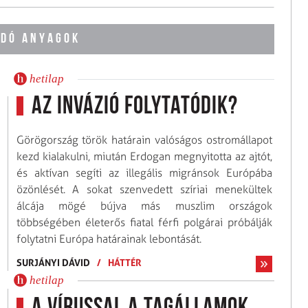
DÓ ANYAGOK
hetilap
Az invázió folytatódik?
Görögország török határain valóságos ostromállapot
kezd kialakulni, miután Erdogan megnyitotta az ajtót,
és aktívan segíti az illegális migránsok Európába
özönlését. A sokat szenvedett szíriai menekültek
álcája mögé bújva más muszlim országok
többségében életerős fiatal férfi polgárai próbálják
folytatni Európa határainak lebontását.
SURJÁNYI DÁVID
/
HÁTTÉR
hetilap