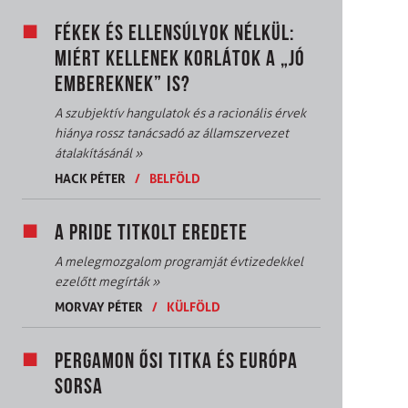
FÉKEK ÉS ELLENSÚLYOK NÉLKÜL:
MIÉRT KELLENEK KORLÁTOK A „JÓ
EMBEREKNEK” IS?
A szubjektív hangulatok és a racionális érvek
hiánya rossz tanácsadó az államszervezet
átalakításánál
»
HACK PÉTER
/
BELFÖLD
A PRIDE TITKOLT EREDETE
A melegmozgalom programját évtizedekkel
ezelőtt megírták
»
MORVAY PÉTER
/
KÜLFÖLD
PERGAMON ŐSI TITKA ÉS EURÓPA
SORSA