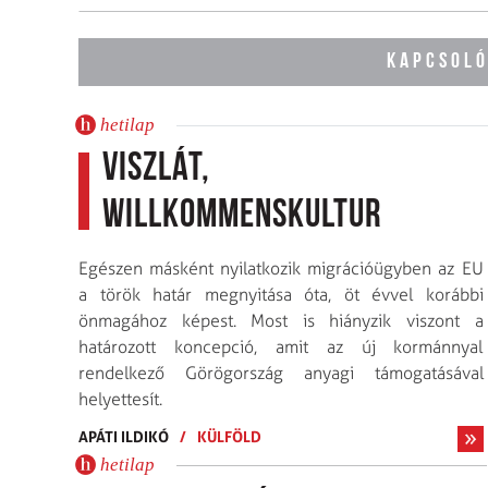
KAPCSOLÓ
hetilap
Viszlát,
Willkommenskultur
Egészen másként nyilatkozik migrációügyben az EU
a török határ megnyitása óta, öt évvel korábbi
önmagához képest. Most is hiányzik viszont a
határozott koncepció, amit az új kormánnyal
rendelkező Görögország anyagi támogatásával
helyettesít.
APÁTI ILDIKÓ
/
KÜLFÖLD
hetilap