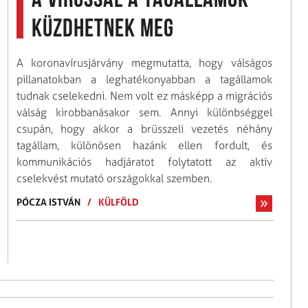
A vírussal a tagállamok
küzdhetnek meg
A koronavírusjárvány megmutatta, hogy válságos
pillanatokban a leghatékonyabban a tagállamok
tudnak cselekedni. Nem volt ez másképp a migrációs
válság kirobbanásakor sem. Annyi különbséggel
csupán, hogy akkor a brüsszeli vezetés néhány
tagállam, különösen hazánk ellen fordult, és
kommunikációs hadjáratot folytatott az aktív
cselekvést mutató országokkal szemben.
PÓCZA ISTVÁN
/
KÜLFÖLD