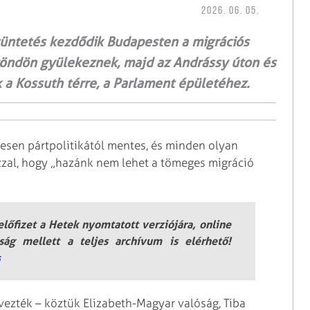
2026. 06. 05.
tüntetés kezdődik Budapesten a migrációs
röndön gyülekeznek, majd az Andrássy úton és
k a Kossuth térre, a Parlament épületéhez.
jesen pártpolitikától mentes, és minden olyan
azzal, hogy „hazánk nem lehet a tömeges migráció
lőfizet a Hetek nyomtatott verziójára, online
jság mellett a teljes archívum is elérhető!
s
vezték – köztük Elizabeth-Magyar valóság, Tiba