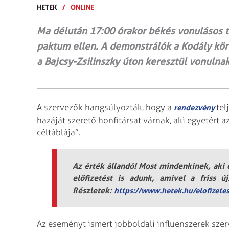
HETEK
/
ONLINE
Ma délután 17:00 órakor békés vonulásos 
paktum ellen. A demonstrálók a Kodály kö
a Bajcsy-Zsilinszky úton keresztül vonulna
A szervezők hangsúlyozták, hogy a
tel
rendezvény
hazáját szerető honfitársat várnak, aki egyetért 
céltáblája”.
Az érték állandó! Most mindenkinek, aki e
előfizetést is adunk, amivel a friss ú
Részletek:
https://www.hetek.hu/elofizete
Az eseményt ismert jobboldali influenszerek szer