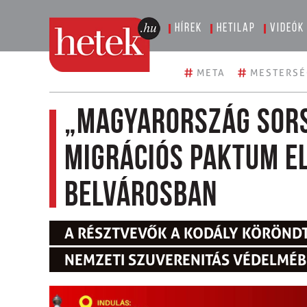
Hírek
Hetilap
Videók
#
#
META
MESTERSÉ
„Magyarország sors
migrációs paktum e
belvárosban
A RÉSZTVEVŐK A KODÁLY KÖRÖND
NEMZETI SZUVERENITÁS VÉDELMÉ