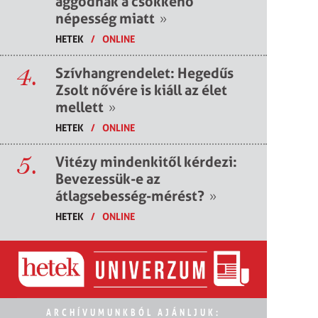
aggódnak a csökkenő
népesség miatt
»
HETEK
/
ONLINE
4.
Szívhangrendelet: Hegedűs
Zsolt nővére is kiáll az élet
mellett
»
HETEK
/
ONLINE
5.
Vitézy mindenkitől kérdezi:
Bevezessük-e az
átlagsebesség-mérést?
»
HETEK
/
ONLINE
ARCHÍVUMUNKBÓL AJÁNLJUK: