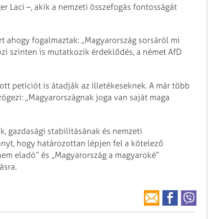
ger Laci –, akik a nemzeti összefogás fontosságát
mert ahogy fogalmaztak: „Magyarország sorsáról mi
i szinten is mutatkozik érdeklődés, a német AfD
tt petíciót is átadják az illetékeseknek. A már több
ögezi: „Magyarországnak joga van saját maga
, gazdasági stabilitásának és nemzeti
nyt, hogy határozottan lépjen fel a kötelező
k nem eladó” és „Magyarország a magyaroké”
ásra.