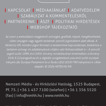
KAPCSOLAT
MÉDIAAJÁNLAT
ADATVÉDELEM
SZABÁLYZAT A KOMMENTELÉSRŐL
PARTNEREINK
ÁSZF
POLITIKAI HIRDETÉSEK
WEBSHOP TÁJÉKOZTATÓ
Az ezen a weboldalon megjelenő szövegek, grafikák, képek, hangfelvételek,
video anyagok vagy egyéb tartalmak szerzői jogvédelem alatt állnak. A
Hetek.hu Kft. minden jogot fenntart a tartalommal kapcsolatosan, beleértve a
tartalom szöveg- és adatbányászat céljára való felhasználását is – A szerzői
jogról szóló 1999. évi LXXVI. törvény rendelkezései értelmében a törvény
35/A. § (1) paragrafusa és a digitális szolgáltatások piacairól szóló európai
irányelv (Az Európai Parlament és a Tanács (EU) 2019/790 Irányelve) 4. cikke
alapján. © 2026 HETEK.HU Kft.
Nemzeti Média - és Hírközlési Hatóság, 1525 Budapest,
Pf. 75. | +36 1 457 7100 (telefon) | +36 1 356 5520
(fax) |
info@nmhh.hu
| www.nmhh.hu