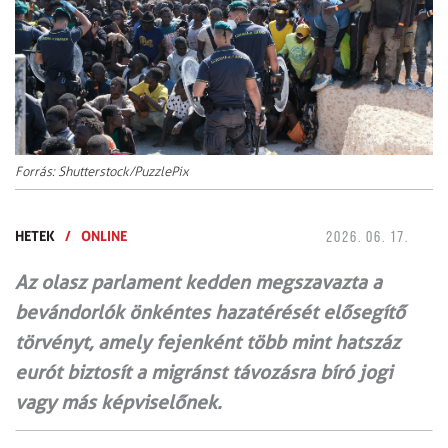
Forrás: Shutterstock/PuzzlePix
HETEK
/
ONLINE
2026. 06. 17.
Az olasz parlament kedden megszavazta a
bevándorlók önkéntes hazatérését elősegítő
törvényt, amely fejenként több mint hatszáz
eurót biztosít a migránst távozásra bíró jogi
vagy más képviselőnek.