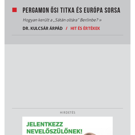
PERGAMON ŐSI TITKA ÉS EURÓPA SORSA
Hogyan került a „Sátán oltára” Berlinbe?
»
DR. KULCSÁR ÁRPÁD
/
HIT ÉS ÉRTÉKEK
HIRDETÉS