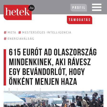
Profil
Támogatás
#
#
META
MESTERSÉGES INTELLIGENCIA
#
ENERGIAVÁLSÁG
615 eurót ad Olaszország
mindenkinek, aki rávesz
egy bevándorlót, hogy
önként menjen haza