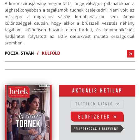
A koronavírusjárvány megmutatta, hogy válságos pillanatokban a
leghatékonyabban a tagállamok tudnak cselekedni. Nem volt ez
másképp a migrációs válság kirobbanásakor sem. Annyi
különbséggel csupán, hogy akkor a brüsszeli vezetés néhány
tagállam, különösen hazánk ellen fordult, és kommunikációs
hadjáratot folytatott az aktív cselekvést mutató országokkal
szemben.
PÓCZA ISTVÁN
/
KÜLFÖLD
Aktuális hetilap