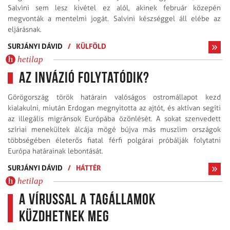
Salvini sem lesz kivétel ez alól, akinek február közepén
megvonták a mentelmi jogát. Salvini készséggel áll elébe az
eljárásnak.
SURJÁNYI DÁVID
/
KÜLFÖLD
hetilap
Az invázió folytatódik?
Görögország török határain valóságos ostromállapot kezd
kialakulni, miután Erdogan megnyitotta az ajtót, és aktívan segíti
az illegális migránsok Európába özönlését. A sokat szenvedett
szíriai menekültek álcája mögé bújva más muszlim országok
többségében életerős fiatal férfi polgárai próbálják folytatni
Európa határainak lebontását.
SURJÁNYI DÁVID
/
HÁTTÉR
hetilap
A vírussal a tagállamok
küzdhetnek meg