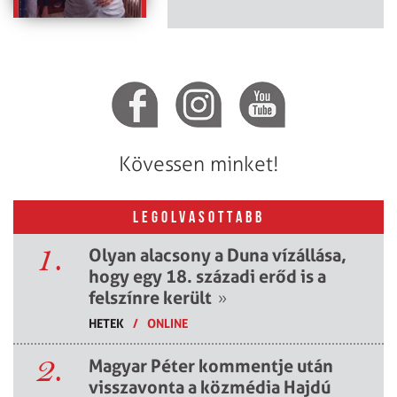
Kövessen minket!
LEGOLVASOTTABB
1.
Olyan alacsony a Duna vízállása,
hogy egy 18. századi erőd is a
felszínre került
»
HETEK
/
ONLINE
2.
Magyar Péter kommentje után
visszavonta a közmédia Hajdú