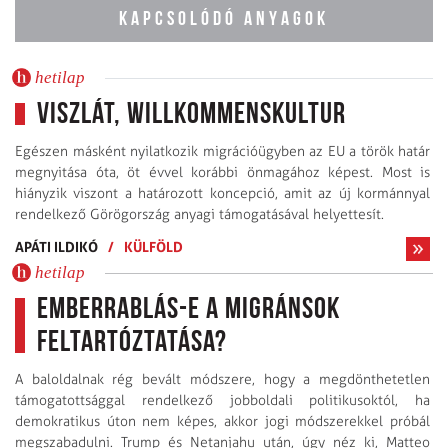
KAPCSOLÓDÓ ANYAGOK
hetilap
Viszlát, Willkommenskultur
Egészen másként nyilatkozik migrációügyben az EU a török határ
megnyitása óta, öt évvel korábbi önmagához képest. Most is
hiányzik viszont a határozott koncepció, amit az új kormánnyal
rendelkező Görögország anyagi támogatásával helyettesít.
APÁTI ILDIKÓ
/
KÜLFÖLD
hetilap
Emberrablás-e a migránsok
feltartóztatása?
A baloldalnak rég bevált módszere, hogy a megdönthetetlen
támogatottsággal rendelkező jobboldali politikusoktól, ha
demokratikus úton nem képes, akkor jogi módszerekkel próbál
megszabadulni. Trump és Netanjahu után, úgy néz ki, Matteo