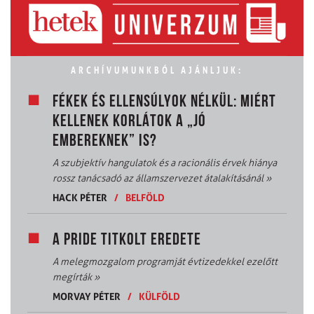
ARCHÍVUMUNKBÓL AJÁNLJUK:
FÉKEK ÉS ELLENSÚLYOK NÉLKÜL: MIÉRT
KELLENEK KORLÁTOK A „JÓ
EMBEREKNEK” IS?
A szubjektív hangulatok és a racionális érvek hiánya
rossz tanácsadó az államszervezet átalakításánál
»
HACK PÉTER
/
BELFÖLD
A PRIDE TITKOLT EREDETE
A melegmozgalom programját évtizedekkel ezelőtt
megírták
»
MORVAY PÉTER
/
KÜLFÖLD