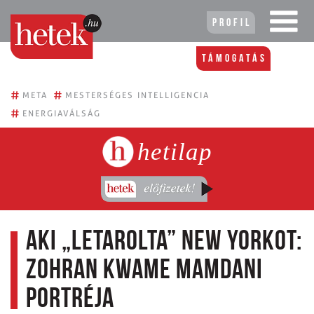
Profil
Támogatás
#
#
META
MESTERSÉGES INTELLIGENCIA
#
ENERGIAVÁLSÁG
hetilap
Aki „letarolta” New Yorkot:
Zohran Kwame Mamdani
portréja