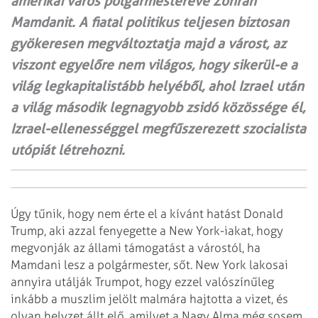
amerikai város polgármesterévé Zohran
Mamdanit. A fiatal politikus teljesen biztosan
gyökeresen megváltoztatja majd a várost, az
viszont egyelőre nem világos, hogy sikerül-e a
világ legkapitalistább helyéből, ahol Izrael után
a világ második legnagyobb zsidó közössége él,
Izrael-ellenességgel megfűszerezett szocialista
utópiát létrehozni.
Úgy tűnik, hogy nem érte el a kívánt hatást Donald
Trump, aki azzal fenyegette a New York-iakat, hogy
megvonják az állami támogatást a várostól, ha
Mamdani lesz a polgármester, sőt. New York lakosai
annyira utálják Trumpot, hogy ezzel valószínűleg
inkább a muszlim jelölt malmára hajtotta a vizet, és
olyan helyzet állt elő, amilyet a Nagy Alma még sosem