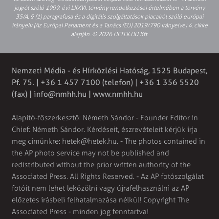
jogról szóló 1999. évi LXXVI. törvény rendelkezései értelmében a törvény
35/A. § (1) paragrafusa és a digitális szolgáltatások piacairól szóló európai
irányelv (Az Európai Parlament és a Tanács (EU) 2019/790 Irányelve) 4. cikke
alapján. © 2026 HETEK.HU Kft.
Nemzeti Média - és Hírközlési Hatóság, 1525 Budapest,
Pf. 75. | +36 1 457 7100 (telefon) | +36 1 356 5520
(fax) |
info@nmhh.hu
| www.nmhh.hu
Alapító-főszerkesztő: Németh Sándor - Founder Editor in
Chief: Németh Sándor. Kérdéseit, észrevételeit kérjük írja
meg címünkre:
hetek@hetek.hu
. - The photos contained in
the AP photo service may not be published and
redistributed without the prior written authority of the
Associated Press. All Rights Reserved. - Az AP fotószolgálat
fotóit nem lehet leközölni vagy újrafelhasználni az AP
előzetes írásbeli felhatalmazása nélkül! Copyright The
Associated Press - minden jog fenntartva!