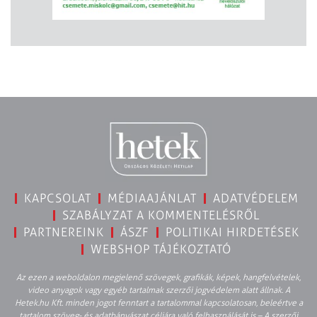
KAPCSOLAT
MÉDIAAJÁNLAT
ADATVÉDELEM
SZABÁLYZAT A KOMMENTELÉSRŐL
PARTNEREINK
ÁSZF
POLITIKAI HIRDETÉSEK
WEBSHOP TÁJÉKOZTATÓ
Az ezen a weboldalon megjelenő szövegek, grafikák, képek, hangfelvételek,
video anyagok vagy egyéb tartalmak szerzői jogvédelem alatt állnak. A
Hetek.hu Kft. minden jogot fenntart a tartalommal kapcsolatosan, beleértve a
tartalom szöveg- és adatbányászat céljára való felhasználását is – A szerzői