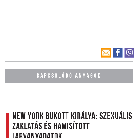
KAPCSOLÓDÓ ANYAGOK
New York bukott királya: szexuális
zaklatás és hamisított
járványadatok