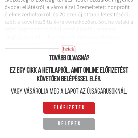
óvodai ellátásról, a város által üzemeltetett nonprofit
élelmiszerboltokról, és 20 ezer új otthon létesítéséről
szólt a következő tíz évre vonatkozóan. Sőt, ha valaki a
saját ingatlanát nem hajlandó a bérlők számára
megfelelő szinten fenntartani, akkor számíthat rá,
hogy „megregulázzák”, ami akár azzal is járhat, hogy a
város elkobozza a kérdéses ingatlant.
Tovább olvasná?
Ez egy cikk a hetilapból, amit online előfizetést
követően belépéssel elér.
Vagy vásárolja meg a lapot az újságárusoknál.
Előfizetek
Belépek