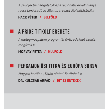
A szubjektív hangulatok és a racionális érvek hiánya
rossz tanácsadó az államszervezet átalakításánál
»
HACK PÉTER
/
BELFÖLD
A PRIDE TITKOLT EREDETE
A melegmozgalom programját évtizedekkel ezelőtt
megírták
»
MORVAY PÉTER
/
KÜLFÖLD
PERGAMON ŐSI TITKA ÉS EURÓPA SORSA
Hogyan került a „Sátán oltára” Berlinbe?
»
DR. KULCSÁR ÁRPÁD
/
HIT ÉS ÉRTÉKEK