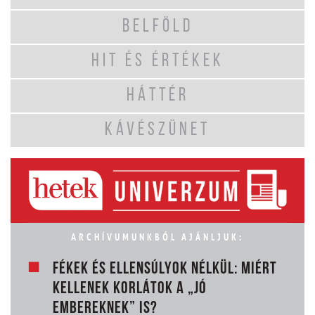
BELFÖLD
HIT ÉS ÉRTÉKEK
HÁTTÉR
KÁVÉSZÜNET
ARCHÍVUMUNKBÓL AJÁNLJUK:
FÉKEK ÉS ELLENSÚLYOK NÉLKÜL: MIÉRT
KELLENEK KORLÁTOK A „JÓ
EMBEREKNEK” IS?