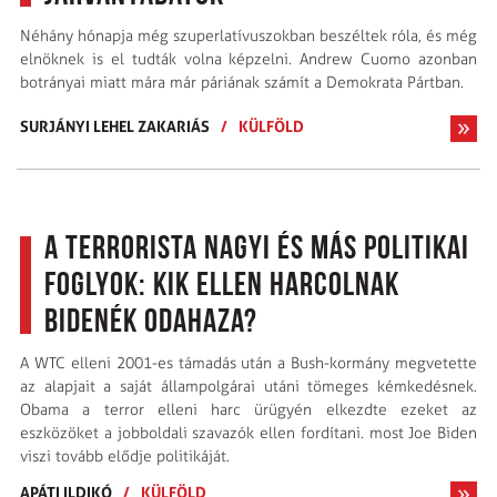
Néhány hónapja még szuperlatívuszokban beszéltek róla, és még
elnöknek is el tudták volna képzelni. Andrew Cuomo azonban
botrányai miatt mára már páriának számít a Demokrata Pártban.
SURJÁNYI LEHEL ZAKARIÁS
/
KÜLFÖLD
A terrorista nagyi és más politikai
foglyok: kik ellen harcolnak
Bidenék odahaza?
A WTC elleni 2001-es támadás után a Bush-kormány megvetette
az alapjait a saját állampolgárai utáni tömeges kémkedésnek.
Obama a terror elleni harc ürügyén elkezdte ezeket az
eszközöket a jobboldali szavazó­k ellen fordítani. most Joe Biden
viszi tovább elődje politikáját.
APÁTI ILDIKÓ
/
KÜLFÖLD