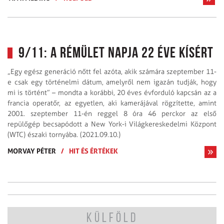
9/11: A rémület napja 22 éve kísért
„Egy egész generáció nőtt fel azóta, akik számára szeptember 11-
e csak egy történelmi dátum, amelyről nem igazán tudják, hogy
mi is történt” – mondta a korábbi, 20 éves évforduló kapcsán az a
francia operatőr, az egyetlen, aki kamerájával rögzítette, amint
2001. szeptember 11-én reggel 8 óra 46 perckor az első
repülőgép becsapódott a New York-i Világkereskedelmi Központ
(WTC) északi tornyába. (2021.09.10.)
MORVAY PÉTER
/
HIT ÉS ÉRTÉKEK
KÜLFÖLD