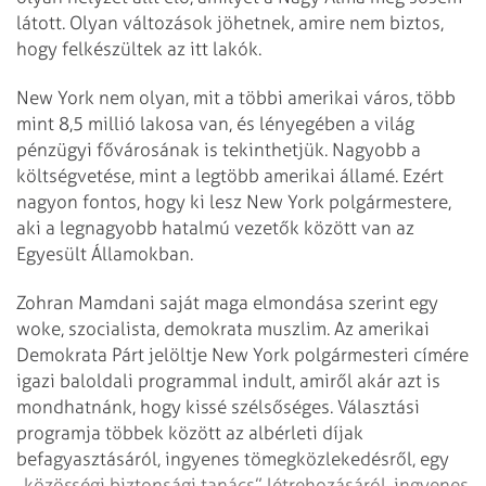
látott. Olyan változások jöhetnek, amire nem biztos,
hogy felkészültek az itt lakók.
New York nem olyan, mit a többi amerikai város, több
mint 8,5 millió lakosa van, és lényegében a világ
pénzügyi fővárosának is tekinthetjük. Nagyobb a
költségvetése, mint a legtöbb amerikai államé. Ezért
nagyon fontos, hogy ki lesz New York polgármestere,
aki a legnagyobb hatalmú vezetők között van az
Egyesült Államokban.
Zohran Mamdani saját maga elmondása szerint egy
woke, szocialista, demokrata muszlim. Az amerikai
Demokrata Párt jelöltje New York polgármesteri címére
igazi baloldali programmal indult, amiről akár azt is
mondhatnánk, hogy kissé szélsőséges. Választási
programja többek között az albérleti díjak
befagyasztásáról, ingyenes tömegközlekedésről, egy
„közösségi biztonsági tanács” létrehozásáról, ingyenes