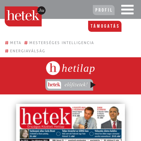
Profil
Támogatás
#
#
META
MESTERSÉGES INTELLIGENCIA
#
ENERGIAVÁLSÁG
hetilap