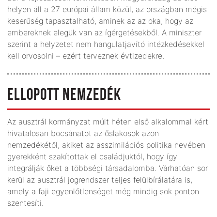
helyen áll a 27 európai állam közül, az országban mégis
keserűség tapasztalható, aminek az az oka, hogy az
embereknek elegük van az ígérgetésekből. A miniszter
szerint a helyzetet nem hangulatjavító intézkedésekkel
kell orvosolni – ezért terveznek évtizedekre.
ELLOPOTT NEMZEDÉK
Az ausztrál kormányzat múlt héten első alkalommal kért
hivatalosan bocsánatot az őslakosok azon
nemzedékétől, akiket az asszimilációs politika nevében
gyerekként szakítottak el családjuktól, hogy így
integrálják őket a többségi társadalomba. Várhatóan sor
kerül az ausztrál jogrendszer teljes felülbírálatára is,
amely a faji egyenlőtlenséget még mindig sok ponton
szentesíti.