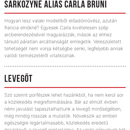
SARKOZYNÉ ALIAS CARLA BRUNI
Hogyan lesz valaki modellből előadóművész, azután
francia elnökné? Egyesek Carla kivételesen szép
arcberendezésével magyarázzák, mások az ehhez
társuló páratlan arcátlanságát emlegetik. Veleszületett
tehetségét nem vonja kétségbe senki, legfeljebb annak
valódi természetéről vitatkoznak.
LEVEGŐT
Szó szerint porfészek lehet hazánkból, ha nem kerül sor
a közlekedés megreformálására. Bár az elmúlt évben
némi javulást tapasztalhattunk a levegő minőségében,
még mindig rosszak a mutatók. Növekszik az emberi
egészségre legártalmasabb, közlekedés eredetű
összetevő: a levegő portartalma. Az uniós irányelvek két