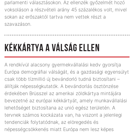
parlamenti választásokon. Az ellenzék győzelmét hozó
voksoláson a részvételi arány 45 százalékos volt, mivel
sokan az erőszaktól tartva nem vettek részt a
szavazáson.
KÉKKÁRTYA A VÁLSÁG ELLEN
A rendkívül alacsony gyermekvállalási kedv gyorsítja
Európa demográfiai válságát, és a gazdasági egyensúlyt
csak több tízmillió új bevándorló tudná biztosítani –
állítják népességkutatók. A bevándorlás ösztönzése
érdekében Brüsszel az amerikai zöldkártya mintájára
bevezetné az európai kékkártyát, amely munkavállalási
lehetőséget biztosítana az unió egész területén. A
tervnek számos kockázata van, ha viszont a jelenlegi
tendenciák folytatódnak, az elöregedés és
népességcsökkenés miatt Európa nem lesz képes