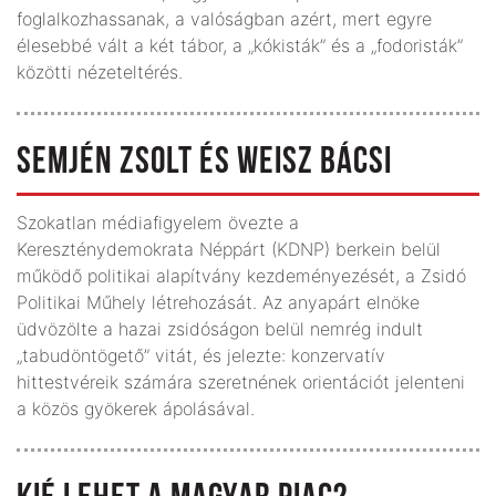
foglalkozhassanak, a valóságban azért, mert egyre
élesebbé vált a két tábor, a „kókisták” és a „fodoristák”
közötti nézeteltérés.
SEMJÉN ZSOLT ÉS WEISZ BÁCSI
Szokatlan médiafigyelem övezte a
Kereszténydemokrata Néppárt (KDNP) berkein belül
működő politikai alapítvány kezdeményezését, a Zsidó
Politikai Műhely létrehozását. Az anyapárt elnöke
üdvözölte a hazai zsidóságon belül nemrég indult
„tabudöntögető” vitát, és jelezte: konzervatív
hittestvéreik számára szeretnének orientációt jelenteni
a közös gyökerek ápolásával.