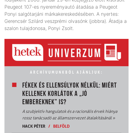
Peugeot 107-es nyereményautó átadása a Peugeot
Ponyi salgótarjáni márkakereskedésében. A nyertes:
Gerencsér Szilárd veszprémi olvasónk (jobbra). Átadja a
szalon tulajdonosa, Ponyi Zsolt.
ARCHÍVUMUNKBÓL AJÁNLJUK:
FÉKEK ÉS ELLENSÚLYOK NÉLKÜL: MIÉRT
KELLENEK KORLÁTOK A „JÓ
EMBEREKNEK” IS?
A szubjektív hangulatok és a racionális érvek hiánya
rossz tanácsadó az államszervezet átalakításánál
»
HACK PÉTER
/
BELFÖLD