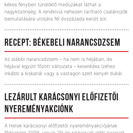
kékes fényben tündöklő medúzákat láthat a
nagyközönség. A rendkívül nehezen tartható csalánozók
bemutatására utoljára fél évszázada került sor.
RECEPT: BÉKEBELI NARANCSDZSEM
Az alábbi narancsdzsem – ha nem is héjában, de
héjával együtt főzött változata – keserédes ízéhez
inkább a kiskanál vagy a vastagon szelt kenyér dukál.
LEZÁRULT KARÁCSONYI ELŐFIZETŐI
NYEREMÉNYAKCIÓNK
A Hetek karácsonyi előfizetői nyereményakciójának
fődíjaként 2008. január 29-én közjegyző előtt kisorsolt