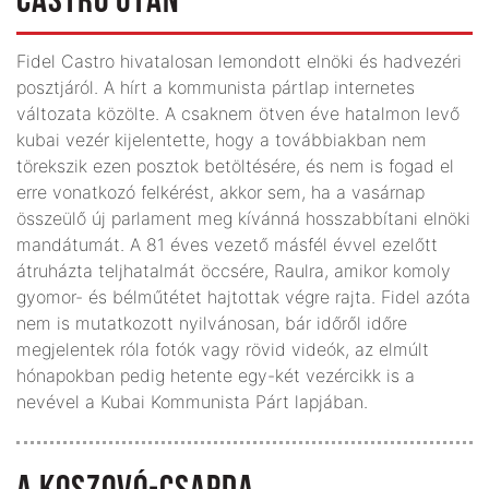
CASTRO UTÁN
Fidel Castro hivatalosan lemondott elnöki és hadvezéri
posztjáról. A hírt a kommunista pártlap internetes
változata közölte. A csaknem ötven éve hatalmon levő
kubai vezér kijelentette, hogy a továbbiakban nem
törekszik ezen posztok betöltésére, és nem is fogad el
erre vonatkozó felkérést, akkor sem, ha a vasárnap
összeülő új parlament meg kívánná hosszabbítani elnöki
mandátumát. A 81 éves vezető másfél évvel ezelőtt
átruházta teljhatalmát öccsére, Raulra, amikor komoly
gyomor- és bélműtétet hajtottak végre rajta. Fidel azóta
nem is mutatkozott nyilvánosan, bár időről időre
megjelentek róla fotók vagy rövid videók, az elmúlt
hónapokban pedig hetente egy-két vezércikk is a
nevével a Kubai Kommunista Párt lapjában.