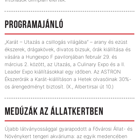
PROGRAMAJÁNLÓ
„Karát – Utazás a csillogás világába” – arany és ezüst
ékszerek, drágakövek, divatos bizsuk, órák kiállítása és
vására a Hungexpo F pavilonjában február 29. és
március 2. között, az Utazás, a Culinary Expo és a II.
Leader Expo kiállításokkal egy időben. Az ASTRON
Ékszerórák a Karát-kiállításon a Hetek olvasóinak 30%-
os árengedményt biztosít. (X., Albertirsai út 10.)
MEDÚZÁK AZ ÁLLATKERTBEN
Újabb látványossággal gyarapodott a Fővárosi Állat- és
Növénykert tengeri akváriuma: az egyik medencében