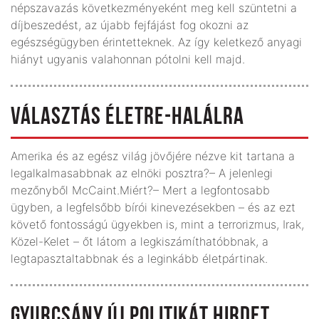
népszavazás következményeként meg kell szüntetni a
díjbeszedést, az újabb fejfájást fog okozni az
egészségügyben érintetteknek. Az így keletkező anyagi
hiányt ugyanis valahonnan pótolni kell majd.
VÁLASZTÁS ÉLETRE-HALÁLRA
Amerika és az egész világ jövőjére nézve kit tartana a
legalkalmasabbnak az elnöki posztra?– A jelenlegi
mezőnyből McCaint.Miért?– Mert a legfontosabb
ügyben, a legfelsőbb bírói kinevezésekben – és az ezt
követő fontosságú ügyekben is, mint a terrorizmus, Irak,
Közel-Kelet – őt látom a legkiszámíthatóbbnak, a
legtapasztaltabbnak és a leginkább életpártinak.
GYURCSÁNY ÚJ POLITIKÁT HIRDET,