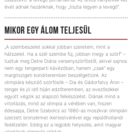
évet adnak hazánknak, hogy „tiszta legyen a levegő”.
MIKOR EGY ÁLOM TELJESÜL
„A szembeszelet sokkal jobban szeretem, mint a
hátszelet. Ha a szél szembe fúj, jobban megy a szörf” –
tudtuk meg Detre Diána versenyszörföstől, akivel sajnos
nem egy tengerparti kávézóban, hanem „csak” egy
margitszigeti konditeremben beszélgettünk. Az
olimpiára készülő szörfösök – Dia és Gádorfalvy Áron –
tenger és jó idő híján edzőteremben, az evezősökkel
együtt végzik az alapozó felkészülést. Diának mind a
vitorlázás, mind az olimpia a vérében van, hiszen
édesapja, Detre Szabolcs az 1980-as moszkvai olimpián
szerzett bronzérmet ikertestvérével egy repülőhollandi
fedélzetén. Eddig ez a legjobb helyezés, amit magyar
vitorlások olimpián elértek.