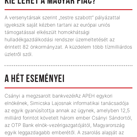
KIÉ LEHET A MAGYAR PIAC?
A versenytársak szerint „testre szabott” pályázattal
igyekszik saját kézben tartani az európai uniós
támogatással elkészült homokhátsági
hulladékgazdálkodási rendszer üzemeltetését az
érintett 82 önkormányzat. A küzdelem több tízmilliárdos
üzletről szól.
A HÉT ESEMÉNYEI
Csányi a megzsarolt bankvezérAz APEH egykori
elnökének, Simicska Lajosnak informatikai tanácsadója
az egyik gyanúsítottja annak az ügynek, amelyben 12,5
milliárd forintot követelt három ember Csányi Sándortól,
az OTP Bank elnök-vezérigazgatójától, Magyarország
egyik leggazdagabb emberétől. A zsarolás alapját az