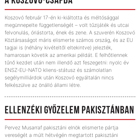
A KOSZOVÓ-CSAPDA
Koszovó február 17-én ki-kiáltotta és méltósággal
megünnepelte függetlenségét – volt tűzijáték és utcai
felvonulás, óriástorta, ének és zene. A szuverén Koszovó
Köztársaságot máris elismerte számos ország, és az EU
tagjai is (néhány kivételtől eltekintve) jelezték,
hamarosan követik az amerikai példát. E felhőtlennek
tűnő kezdet után nem illendő azt feszegetni: nyolc év
ENSZ-EU-NATO kliens-státusz és számolatlan
segélymilliárdok után Koszovó egyáltalán nincs
felkészülve az önálló állami létre.
ELLENZÉKI GYŐZELEM PAKISZTÁNBAN
Pervez Musarraf pakisztáni elnök elismerte pártja
vereségét a múlt hétvégén megtartott pakisztáni