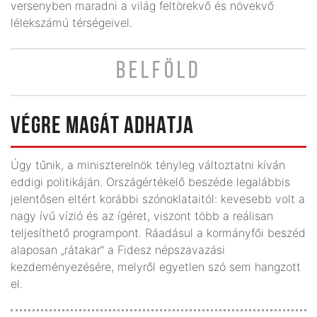
versenyben maradni a világ feltörekvő és növekvő
lélekszámú térségeivel.
BELFÖLD
VÉGRE MAGÁT ADHATJA
Úgy tűnik, a miniszterelnök tényleg változtatni kíván
eddigi politikáján. Országértékelő beszéde legalábbis
jelentősen eltért korábbi szónoklataitól: kevesebb volt a
nagy ívű vízió és az ígéret, viszont több a reálisan
teljesíthető programpont. Ráadásul a kormányfői beszéd
alaposan „rátakar” a Fidesz népszavazási
kezdeményezésére, melyről egyetlen szó sem hangzott
el.