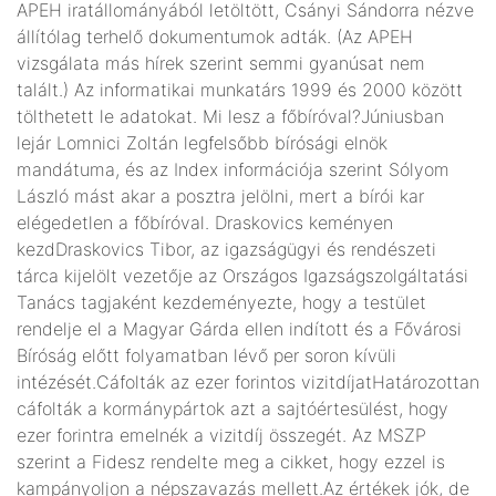
APEH iratállományából letöltött, Csányi Sándorra nézve
állítólag terhelő dokumentumok adták. (Az APEH
vizsgálata más hírek szerint semmi gyanúsat nem
talált.) Az informatikai munkatárs 1999 és 2000 között
tölthetett le adatokat. Mi lesz a főbíróval?Júniusban
lejár Lomnici Zoltán legfelsőbb bírósági elnök
mandátuma, és az Index információja szerint Sólyom
László mást akar a posztra jelölni, mert a bírói kar
elégedetlen a főbíróval. Draskovics keményen
kezdDraskovics Tibor, az igazságügyi és rendészeti
tárca kijelölt vezetője az Országos Igazságszolgáltatási
Tanács tagjaként kezdeményezte, hogy a testület
rendelje el a Magyar Gárda ellen indított és a Fővárosi
Bíróság előtt folyamatban lévő per soron kívüli
intézését.Cáfolták az ezer forintos vizitdíjatHatározottan
cáfolták a kormánypártok azt a sajtóértesülést, hogy
ezer forintra emelnék a vizitdíj összegét. Az MSZP
szerint a Fidesz rendelte meg a cikket, hogy ezzel is
kampányoljon a népszavazás mellett.Az értékek jók, de