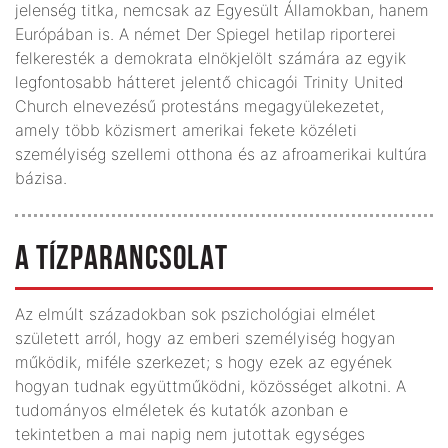
jelenség titka, nemcsak az Egyesült Államokban, hanem
Európában is. A német Der Spiegel hetilap riporterei
felkeresték a demokrata elnökjelölt számára az egyik
legfontosabb hátteret jelentő chicagói Trinity United
Church elnevezésű protestáns megagyülekezetet,
amely több közismert amerikai fekete közéleti
személyiség szellemi otthona és az afroamerikai kultúra
bázisa.
A TÍZPARANCSOLAT
Az elmúlt századokban sok pszichológiai elmélet
született arról, hogy az emberi személyiség hogyan
működik, miféle szerkezet; s hogy ezek az egyének
hogyan tudnak együttműködni, közösséget alkotni. A
tudományos elméletek és kutatók azonban e
tekintetben a mai napig nem jutottak egységes