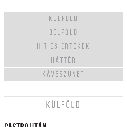
KÜLFÖLD
BELFÖLD
HIT ÉS ÉRTÉKEK
HÁTTÉR
KÁVÉSZÜNET
KÜLFÖLD