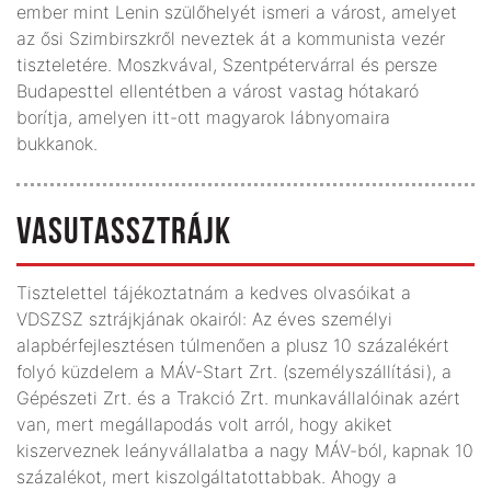
ember mint Lenin szülőhelyét ismeri a várost, amelyet
az ősi Szimbirszkről neveztek át a kommunista vezér
tiszteletére. Moszkvával, Szentpétervárral és persze
Budapesttel ellentétben a várost vastag hótakaró
borítja, amelyen itt-ott magyarok lábnyomaira
bukkanok.
VASUTASSZTRÁJK
Tisztelettel tájékoztatnám a kedves olvasóikat a
VDSZSZ sztrájkjának okairól: Az éves személyi
alapbérfejlesztésen túlmenően a plusz 10 százalékért
folyó küzdelem a MÁV-Start Zrt. (személyszállítási), a
Gépészeti Zrt. és a Trakció Zrt. munkavállalóinak azért
van, mert megállapodás volt arról, hogy akiket
kiszerveznek leányvállalatba a nagy MÁV-ból, kapnak 10
százalékot, mert kiszolgáltatottabbak. Ahogy a