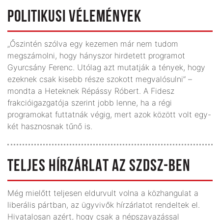
POLITIKUSI VÉLEMÉNYEK
„Őszintén szólva egy kezemen már nem tudom
megszámolni, hogy hányszor hirdetett programot
Gyurcsány Ferenc. Utólag azt mutatják a tények, hogy
ezeknek csak kisebb része szokott megvalósulni” –
mondta a Heteknek Répássy Róbert. A Fidesz
frakcióigazgatója szerint jobb lenne, ha a régi
programokat futtatnák végig, mert azok között volt egy-
két hasznosnak tűnő is.
TELJES HÍRZÁRLAT AZ SZDSZ-BEN
Még mielőtt teljesen eldurvult volna a közhangulat a
liberális pártban, az ügyvivők hírzárlatot rendeltek el.
Hivatalosan azért, hogy csak a népszavazással