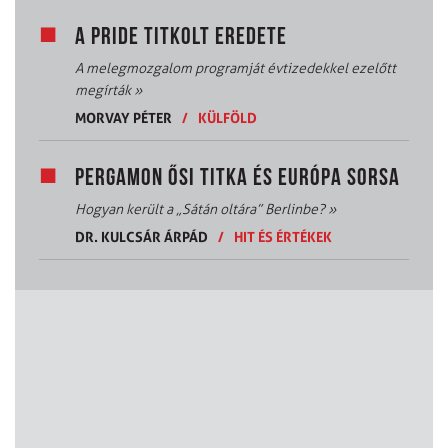
A PRIDE TITKOLT EREDETE
A melegmozgalom programját évtizedekkel ezelőtt
megírták
»
MORVAY PÉTER
/
KÜLFÖLD
PERGAMON ŐSI TITKA ÉS EURÓPA SORSA
Hogyan került a „Sátán oltára” Berlinbe?
»
DR. KULCSÁR ÁRPÁD
/
HIT ÉS ÉRTÉKEK