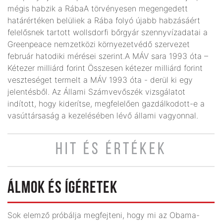
mégis habzik a RábaA törvényesen megengedett
határértéken belüliek a Rába folyó újabb habzásáért
felelősnek tartott wollsdorfi bőrgyár szennyvízadatai a
Greenpeace nemzetközi környezetvédő szervezet
február hatodiki mérései szerint.A MÁV sara 1993 óta –
Kétezer milliárd forint Összesen kétezer milliárd forint
veszteséget termelt a MÁV 1993 óta - derül ki egy
jelentésből. Az Állami Számvevőszék vizsgálatot
indított, hogy kiderítse, megfelelően gazdálkodott-e a
vasúttársaság a kezelésében lévő állami vagyonnal.
HIT ÉS ÉRTÉKEK
ÁLMOK ÉS ÍGÉRETEK
Sok elemző próbálja megfejteni, hogy mi az Obama-