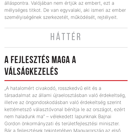
álláspontra. Valójában nem értjük az embert, ezt a
mélységes titkot. De van egyvalaki, aki ismeri az ember
személyiségének szerkezetét, működését, rejtélyeit.
HÁTTÉR
A FEJLESZTÉS MAGA A
VÁLSÁGKEZELÉS
„A hatalomért civakodó, rosszkedvű elit és a
társadalmat az állami újraelosztásban való érdekeltség,
illetve az öngondoskodásban való érdekeltség szerint
kettémetsző választóvonal bénítja le az országot, ezért
nem haladunk ma” – vélekedett lapunknak Bajnai
Gordon önkormányzati és területfejlesztési miniszter.
Bár a fejlesztések tekintetében Magyarország az első