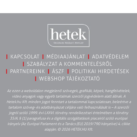
KAPCSOLAT
MÉDIAAJÁNLAT
ADATVÉDELEM
SZABÁLYZAT A KOMMENTELÉSRŐL
PARTNEREINK
ÁSZF
POLITIKAI HIRDETÉSEK
WEBSHOP TÁJÉKOZTATÓ
Az ezen a weboldalon megjelenő szövegek, grafikák, képek, hangfelvételek,
video anyagok vagy egyéb tartalmak szerzői jogvédelem alatt állnak. A
Hetek.hu Kft. minden jogot fenntart a tartalommal kapcsolatosan, beleértve a
tartalom szöveg- és adatbányászat céljára való felhasználását is – A szerzői
jogról szóló 1999. évi LXXVI. törvény rendelkezései értelmében a törvény
35/A. § (1) paragrafusa és a digitális szolgáltatások piacairól szóló európai
irányelv (Az Európai Parlament és a Tanács (EU) 2019/790 Irányelve) 4. cikke
alapján. © 2026 HETEK.HU Kft.