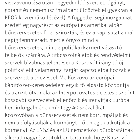
visszavonulása után negyedmillió szerbet, cigányt,
goranit és nem-muszlim albánt
üldöztek el (gyakran a
KFOR közreműködésével). A függetlenségi mozgalmat
eredetileg nagyrészt az európai és amerikai albán
bűnszervezetek finanszírozták,
és ez a kapcsolat a mai
napig fennmaradt, mert előnyös mind a
bűnszervezetek,
mind a politikai karriert választó
felkelők számára. A titkosszolgálatok és
rendvédelmi
szervek bizalmas jelentései a Koszovót irányító új
politikai elit
valamennyi tagját kapcsolatba hozzák a
szervezett bűnözéssel. Ma Koszovó az
európai
kábítószer-kereskedelem egyik fő elosztó központja
és tranzit-útvonala:
az Interpol óvatos becslése szerint
koszovói szervezetek ellenőrzik és
irányítják Európa
heroinforgalmának mintegy 40 százalékát.
Koszovóban a
bűnszervezetek nem korrumpálják és
nem befolyásolják a kormányt – ők maguk
alkotják a
kormányt.
Az ENSZ és az EU nemzetközi bürokratáinak
sikerült nagyrészt titokban tartaniuk,
hogy Koszovó