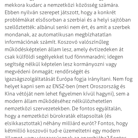
mekkora kudarc a nemzetközi közösség számára.
Ebben nyilván
szerepet játszott, hogy a konkrét
problémákat elsősorban a szerbiai és a helyi
sajtóban
szellőztették: albánul senki nem ért, és amit a szerbek
mondanak, az
automatikusan megbízhatatlan
információnak számít.
Koszovó valószínűleg
működésképtelen állam lesz, amely évtizedeken át
csak
külföldi segélyekkel tud fönnmaradni; idegen
segítség nélkül képtelen lesz
kormányozni vagy
megvédeni önmagát; rendőrségét és
igazságszolgáltatását Európa
fogja irányítani. Nem fog
helyet kapni sem az ENSZ-ben (mert Oroszország és
Kína
vétóját nem lehet figyelmen kívül hagyni), sem a
modern állam működéséhez
nélkülözhetetlen
nemzetközi szervezetekben. De fontos egyáltalán,
hogy a
nemzetközi bürokraták eltapsoltak (és
elsikkasztottak) néhány milliárd eurót?
Fontos, hogy
kétmillió koszovói tud-e üzemeltetni egy modern
államot, vagy
visszacsúsznak az anarchiába? Fontos