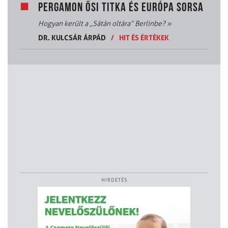
PERGAMON ŐSI TITKA ÉS EURÓPA SORSA
Hogyan került a „Sátán oltára” Berlinbe?
»
DR. KULCSÁR ÁRPÁD
/
HIT ÉS ÉRTÉKEK
HIRDETÉS