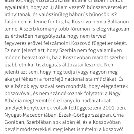
egyáltalán, hogy az új állam vezetői
bűnszervezeteket
irányítanak, és valószínűleg háborús bűnösök is?
Talán nem is
lenne fontos, ha Koszovó nem a Balkánon
lenne.
A szerb kormány több fórumon is elég világosan
és érthetően hangsúlyozta, hogy
nem tervezi
fegyveres erővel felszámolni Koszovó függetlenségét.
Ez nem jelenti
azt, hogy Szerbia nem fog valamilyen
módon beavatkozni, ha a Koszovóban maradt
szerbek
újabb etnikai tisztogatás áldozatai lesznek. Nem
jelenti azt sem, hogy
meg tudja (vagy nagyon meg
akarja) fékezni a forrófejű nacionalista milíciákat.
És
az albánok egy szóval sem mondták, hogy elégedettek
Koszovóval, és nem
szándékoznak folytatni a Nagy
Albánia megteremtésére irányuló hadjáratukat,
amelyet kénytelenek voltak felfüggeszteni 2001-ben.
Nyugat-Macedóniában,
Észak-Görögországban, Crna
Gorában, Szerbiában sok albán él, és a Koszovóban
bevált módszerekkel meg lehet ismételni a koszovói