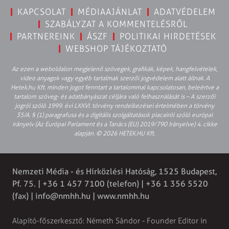
KAPCSOLAT
MÉDIAAJÁNLAT
ADATVÉDELEM
SZABÁLYZAT A KOMMENTELÉSRŐL
PARTNEREINK
ÁSZF
POLITIKAI HIRDETÉSEK
WEBSHOP TÁJÉKOZTATÓ
Az ezen a weboldalon megjelenő szövegek, grafikák, képek, hangfelvételek,
video anyagok vagy egyéb tartalmak szerzői jogvédelem alatt állnak. A
Hetek.hu Kft. minden jogot fenntart a tartalommal kapcsolatosan, beleértve a
tartalom szöveg- és adatbányászat céljára való felhasználását is – A szerzői
jogról szóló 1999. évi LXXVI. törvény rendelkezései értelmében a törvény
35/A. § (1) paragrafusa és a digitális szolgáltatások piacairól szóló európai
irányelv (Az Európai Parlament és a Tanács (EU) 2019/790 Irányelve) 4. cikke
alapján. © 2026 HETEK.HU Kft.
Nemzeti Média - és Hírközlési Hatóság, 1525 Budapest,
Pf. 75. | +36 1 457 7100 (telefon) | +36 1 356 5520
(fax) |
info@nmhh.hu
| www.nmhh.hu
Alapító-főszerkesztő: Németh Sándor - Founder Editor in