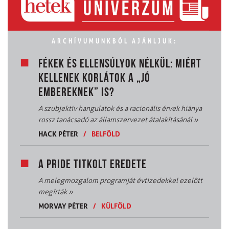
ARCHÍVUMUNKBÓL AJÁNLJUK:
FÉKEK ÉS ELLENSÚLYOK NÉLKÜL: MIÉRT
KELLENEK KORLÁTOK A „JÓ
EMBEREKNEK” IS?
A szubjektív hangulatok és a racionális érvek hiánya
rossz tanácsadó az államszervezet átalakításánál
»
HACK PÉTER
/
BELFÖLD
A PRIDE TITKOLT EREDETE
A melegmozgalom programját évtizedekkel ezelőtt
megírták
»
MORVAY PÉTER
/
KÜLFÖLD