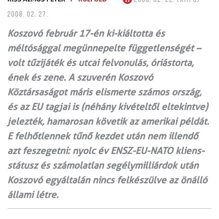
2008. 02. 27.
Koszovó február 17-én ki-kiáltotta és
méltósággal megünnepelte függetlenségét –
volt tűzijáték és utcai felvonulás, óriástorta,
ének és zene. A szuverén Koszovó
Köztársaságot máris elismerte számos ország,
és az EU tagjai is (néhány kivételtől eltekintve)
jelezték, hamarosan követik az amerikai példát.
E felhőtlennek tűnő kezdet után nem illendő
azt feszegetni: nyolc év ENSZ-EU-NATO kliens-
státusz és számolatlan segélymilliárdok után
Koszovó egyáltalán nincs felkészülve az önálló
állami létre.