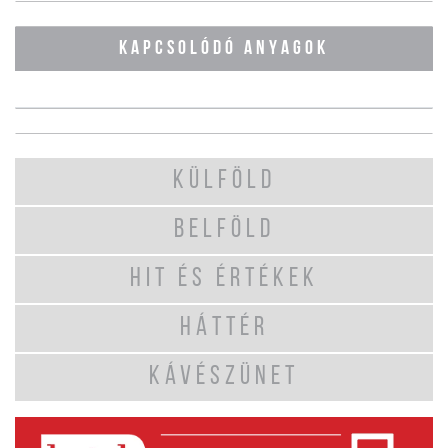
KAPCSOLÓDÓ ANYAGOK
KÜLFÖLD
BELFÖLD
HIT ÉS ÉRTÉKEK
HÁTTÉR
KÁVÉSZÜNET