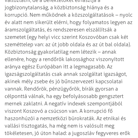
jogbizonytalanság, a közbiztonság hiánya és a
korrupció. Nem
működnek a közszolgáltatások – nyolc
év alatt nem sikerült elérni, hogy
folyamatos legyen az
áramszolgáltatás, és rendszeresen elszállítsák a
szemetet
(egy helyi vicc szerint Koszovóban csak két
szeméttelep van: az út jobb oldala
és az út bal oldala).
Közbiztonság gyakorlatilag nem létezik – annak
ellenére,
hogy a rendőrök lakossághoz viszonyított
aránya egész Európában itt a
legmagasabb. Az
igazságszolgáltatás csak annak szolgáltat igazságot,
akinek mély
zsebe és jó bűnszervezeti kapcsolatai
vannak. Rendőrök, pénzügyőrök, bírák
gyorsan a
célponttá válnak, ha egy befolyásosabb gengsztert
mernek zaklatni.
A negatív indexek szempontjából
viszont Koszovó a csúcson van. A korrupció fő
haszonhúzói a nemzetközi bürokraták. Az etnikai és
vallási tisztogatás, ha még
nem is valósult meg
tökéletesen, jó úton halad: a jugoszláv fegyveres erők