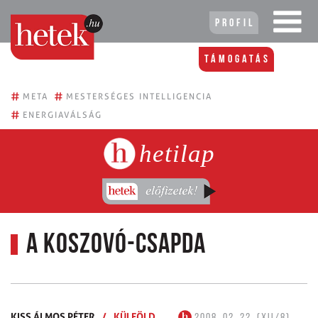
Profil
Támogatás
#
#
META
MESTERSÉGES INTELLIGENCIA
#
ENERGIAVÁLSÁG
hetilap
A Koszovó-csapda
KISS ÁLMOS PÉTER
/
KÜLFÖLD
2008. 02. 22. (XII/8)