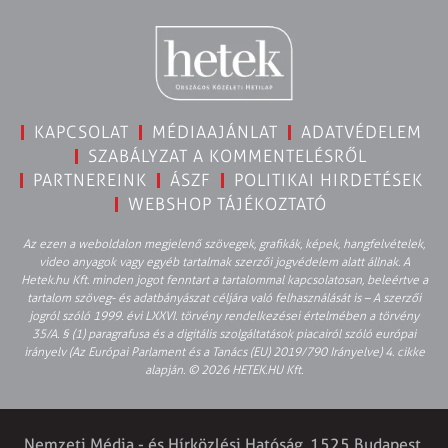
KAPCSOLAT
MÉDIAAJÁNLAT
ADATVÉDELEM
SZABÁLYZAT A KOMMENTELÉSRŐL
PARTNEREINK
ÁSZF
POLITIKAI HIRDETÉSEK
WEBSHOP TÁJÉKOZTATÓ
Az ezen a weboldalon megjelenő szövegek, grafikák, képek, hangfelvételek,
video anyagok vagy egyéb tartalmak szerzői jogvédelem alatt állnak. A
Hetek.hu Kft. minden jogot fenntart a tartalommal kapcsolatosan, beleértve a
tartalom szöveg- és adatbányászat céljára való felhasználását is – A szerzői
jogról szóló 1999. évi LXXVI. törvény rendelkezései értelmében a törvény
35/A. § (1) paragrafusa és a digitális szolgáltatások piacairól szóló európai
irányelv (Az Európai Parlament és a Tanács (EU) 2019/790 Irányelve) 4. cikke
alapján. © 2026 HETEK.HU Kft.
Nemzeti Média - és Hírközlési Hatóság, 1525 Budapest,