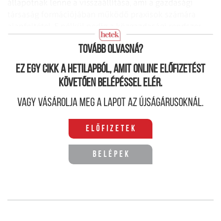
állapotnak lenne a visszaállítása, ami a gazdasági
társaság
formációjában működő praxisok számára
alapfeltétel. E nélkül pedig a
közgazdasági rendszer
semmiképp nem tartható fenn.”
Tovább olvasná?
Ez egy cikk a hetilapból, amit online előfizetést
követően belépéssel elér.
Vagy vásárolja meg a lapot az újságárusoknál.
Előfizetek
Belépek