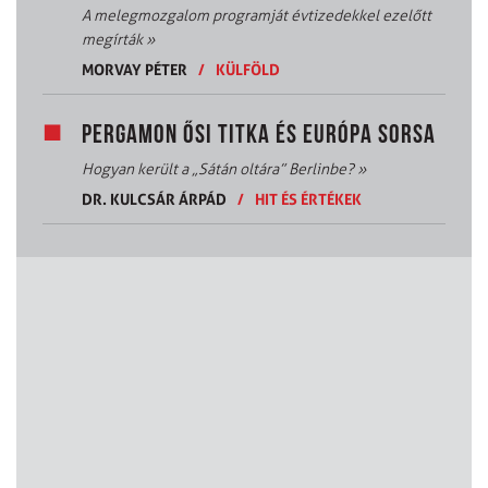
A melegmozgalom programját évtizedekkel ezelőtt
megírták
»
MORVAY PÉTER
/
KÜLFÖLD
PERGAMON ŐSI TITKA ÉS EURÓPA SORSA
Hogyan került a „Sátán oltára” Berlinbe?
»
DR. KULCSÁR ÁRPÁD
/
HIT ÉS ÉRTÉKEK