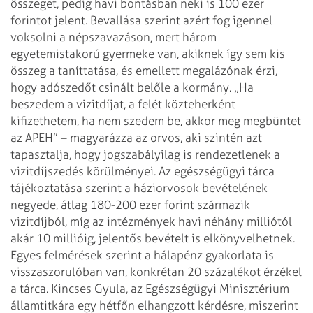
összeget, pedig havi bontásban neki is 100 ezer
forintot jelent. Bevallása szerint azért fog igennel
voksolni a népszavazáson,
mert három
egyetemistakorú gyermeke van, akiknek így sem kis
összeg a
taníttatása, és emellett megalázónak érzi,
hogy adószedőt csinált belőle a
kormány. „Ha
beszedem a vizitdíjat, a felét közteherként
kifizethetem, ha nem
szedem be, akkor meg megbüntet
az APEH” – magyarázza az orvos, aki szintén azt
tapasztalja, hogy jogszabályilag is rendezetlenek a
vizitdíjszedés körülményei.
Az egészségügyi tárca
tájékoztatása szerint a háziorvosok bevételének
negyede,
átlag 180-200 ezer forint származik
vizitdíjból, míg az intézmények havi néhány
milliótól
akár 10 millióig, jelentős bevételt is elkönyvelhetnek.
Egyes
felmérések szerint a hálapénz gyakorlata is
visszaszorulóban van, konkrétan 20
százalékot érzékel
a tárca.
Kincses Gyula, az Egészségügyi Minisztérium
államtitkára egy hétfőn elhangzott
kérdésre, miszerint