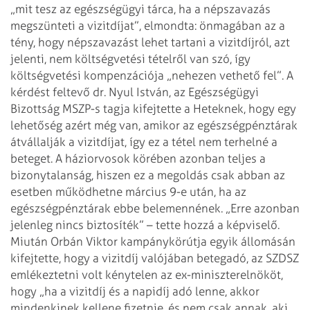
„mit tesz az egészségügyi tárca, ha a népszavazás
megszünteti a vizitdíjat”, elmondta: önmagában az a
tény, hogy népszavazást
lehet tartani a vizitdíjról, azt
jelenti, nem költségvetési tételről van szó,
így
költségvetési kompenzációja „nehezen vethető fel”. A
kérdést feltevő dr.
Nyul István, az Egészségügyi
Bizottság MSZP-s tagja kifejtette a Heteknek, hogy
egy
lehetőség azért még van, amikor az egészségpénztárak
átvállalják a
vizitdíjat, így ez a tétel nem terhelné a
beteget. A háziorvosok körében azonban
teljes a
bizonytalanság, hiszen ez a megoldás csak abban az
esetben működhetne
március 9-e után, ha az
egészségpénztárak ebbe belemennének. „Erre azonban
jelenleg nincs biztosíték” – tette hozzá a képviselő.
Miután Orbán Viktor kampánykörútja egyik állomásán
kifejtette, hogy a vizitdíj
valójában betegadó, az SZDSZ
emlékeztetni volt kénytelen az ex-miniszterelnököt,
hogy „ha a vizitdíj és a napidíj adó lenne, akkor
mindenkinek kellene fizetnie,
és nem csak annak, aki