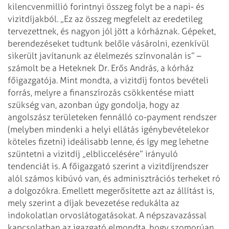
kilencvenmillió forintnyi összeg
folyt be a napi- és
vizitdíjakból. „Ez az összeg megfelelt az eredetileg
tervezettnek, és nagyon jól jött a kórháznak. Gépeket,
berendezéseket tudtunk
belőle vásárolni, ezenkívül
sikerült javítanunk az élelmezés színvonalán is” –
számolt be a Heteknek Dr. Erős András, a kórház
főigazgatója. Mint mondta, a
vizitdíj fontos bevételi
forrás, melyre a finanszírozás csökkentése miatt
szükség van, azonban úgy gondolja, hogy az
angolszász területeken fennálló
co-payment rendszer
(melyben mindenki a helyi ellátás igénybevételekor
köteles
fizetni) ideálisabb lenne, és így meg lehetne
szüntetni a vizitdíj
„elbliccelésére” irányuló
tendenciát is.
A főigazgató szerint a vizitdíjrendszer
alól számos kibúvó van, és
adminisztrációs terheket ró
a dolgozókra. Emellett megerősítette azt az állítást
is,
mely szerint a díjak bevezetése redukálta az
indokolatlan orvoslátogatásokat.
A népszavazással
kapcsolatban az igazgató elmondta, hogy szomorúan