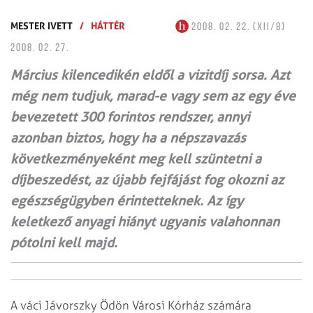
MESTER IVETT
/
HÁTTÉR
2008. 02. 22. (XII/8)
2008. 02. 27.
Március kilencedikén eldől a vizitdíj sorsa. Azt
még nem tudjuk, marad-e vagy sem az egy éve
bevezetett 300 forintos rendszer, annyi
azonban biztos, hogy ha a népszavazás
következményeként meg kell szüntetni a
díjbeszedést, az újabb fejfájást fog okozni az
egészségügyben érintetteknek. Az így
keletkező anyagi hiányt ugyanis valahonnan
pótolni kell majd.
A váci Jávorszky Ödön Városi Kórház számára