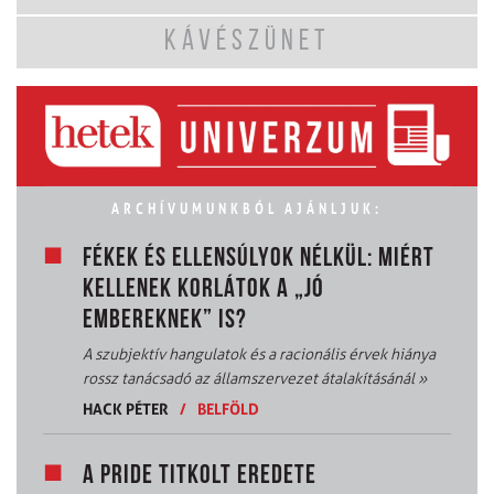
KÁVÉSZÜNET
ARCHÍVUMUNKBÓL AJÁNLJUK:
FÉKEK ÉS ELLENSÚLYOK NÉLKÜL: MIÉRT
KELLENEK KORLÁTOK A „JÓ
EMBEREKNEK” IS?
A szubjektív hangulatok és a racionális érvek hiánya
rossz tanácsadó az államszervezet átalakításánál
»
HACK PÉTER
/
BELFÖLD
A PRIDE TITKOLT EREDETE