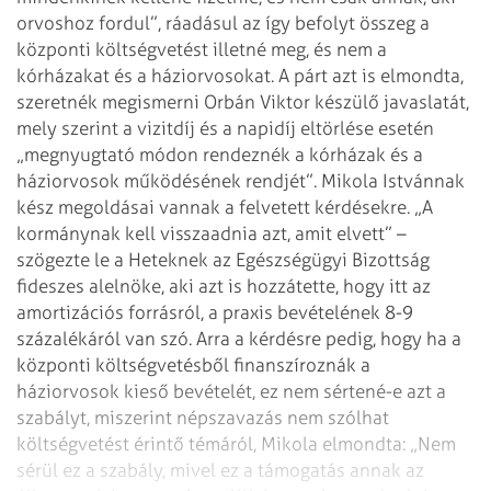
orvoshoz fordul”, ráadásul az így befolyt összeg a
központi költségvetést illetné meg, és nem a
kórházakat és a háziorvosokat. A
párt azt is elmondta,
szeretnék megismerni Orbán Viktor készülő javaslatát,
mely
szerint a vizitdíj és a napidíj eltörlése esetén
„megnyugtató módon rendeznék a
kórházak és a
háziorvosok működésének rendjét”.
Mikola Istvánnak
kész megoldásai vannak a felvetett kérdésekre. „A
kormánynak
kell visszaadnia azt, amit elvett” –
szögezte le a Heteknek az Egészségügyi
Bizottság
fideszes alelnöke, aki azt is hozzátette, hogy itt az
amortizációs
forrásról, a praxis bevételének 8-9
százalékáról van szó. Arra a kérdésre pedig,
hogy ha a
központi költségvetésből finanszíroznák a
háziorvosok kieső bevételét,
ez nem sértené-e azt a
szabályt, miszerint népszavazás nem szólhat
költségvetést
érintő témáról, Mikola elmondta: „Nem
sérül ez a szabály, mivel ez a támogatás
annak az