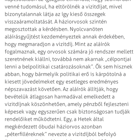
venné
tudomásul, ha eltörölnék a vizitdíjat, mivel
bizonytalannak látja az így kieső
összegek
visszaáramoltatását.
A háziorvosok szintén
megosztottak a kérdésben. Nyolcvanöten
aláírásgyűjtést
kezdeményeztek annak érdekében,
hogy megmaradjon a vizitdíj. Mint az aláírók
fogalmaznak, egy orvosok számára jó rendszer mellett
szeretnének kiállni,
továbbá nem akarnak „célpontjai
lenni a belpolitikai csatározásoknak”. Ők sem
hisznek
abban, hogy bármelyik politikai erő is kárpótolná a
kiesett jövedelmeket
egy esetleges eredményes
népszavazást követően. Az aláírók állítják, hogy
bevételük átlagosan harmadával emelkedett a
vizitdíjnak köszönhetően, amely
pénzből fejleszteni
képesek vagy egyszerűen csak biztonságosan tudják
rendelőiket működtetni.
Egy, a Hetek által
megkérdezett óbudai háziorvos azonban
„péterfilléreknek”
nevezte a vizitdíjból befolyó