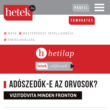
Profil
Támogatás
#
#
META
MESTERSÉGES INTELLIGENCIA
#
ENERGIAVÁLSÁG
hetilap
Adószedők-e az orvosok?
VIZITDÍJVITA MINDEN FRONTON