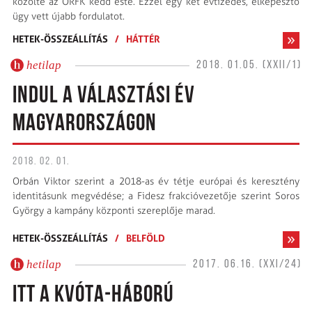
közölte az ORFK kedd este. Ezzel egy két évtizedes, elképesztő
ügy vett újabb fordulatot.
HETEK-ÖSSZEÁLLÍTÁS
/
HÁTTÉR
hetilap
2018. 01.05. (XXII/1)
INDUL A VÁLASZTÁSI ÉV
MAGYARORSZÁGON
2018. 02. 01.
Orbán Viktor szerint a 2018-as év tétje európai és keresztény
identitásunk megvédése; a Fidesz frakcióvezetője szerint Soros
György a kampány központi szereplője marad.
HETEK-ÖSSZEÁLLÍTÁS
/
BELFÖLD
hetilap
2017. 06.16. (XXI/24)
ITT A KVÓTA-HÁBORÚ