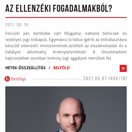
AZ ELLENZÉKI FOGADALMAKBÓL?
2021. 09. 16.
Felcsúti per, börtönbe zárt főügyész, kattanó bilincsek és
rejtélyes jogi kiskapuk. Egymásra licitálva ígérik az előválasztásra
készülő ellenzéki miniszterelnök-jelöltek az elszámoltatást és a
hatályos alkotmány érvénytelenítését. A felvetésekkel
kapcsolatban azonban komoly jogi aggályok merültek fel.
HETEK-ÖSSZEÁLLÍTÁS
/
BELFÖLD
hetilap
2021.05.07 (XXV/18)