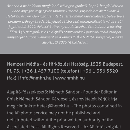
Az ezen a weboldalon megjelenő szövegek, grafikák, képek, hangfelvételek,
video anyagok vagy egyéb tartalmak szerzői jogvédelem alatt állnak. A
Hetek.hu Kft. minden jogot fenntart a tartalommal kapcsolatosan, beleértve a
tartalom szöveg- és adatbányászat céljára való felhasználását is – A szerzői
jogról szóló 1999. évi LXXVI. törvény rendelkezései értelmében a törvény
35/A. § (1) paragrafusa és a digitális szolgáltatások piacairól szóló európai
irányelv (Az Európai Parlament és a Tanács (EU) 2019/790 Irányelve) 4. cikke
alapján. © 2026 HETEK.HU Kft.
Nemzeti Média - és Hírközlési Hatóság, 1525 Budapest,
Pf. 75. | +36 1 457 7100 (telefon) | +36 1 356 5520
(fax) |
info@nmhh.hu
| www.nmhh.hu
Alapító-főszerkesztő: Németh Sándor - Founder Editor in
Chief: Németh Sándor. Kérdéseit, észrevételeit kérjük írja
meg címünkre:
hetek@hetek.hu
. - The photos contained in
the AP photo service may not be published and
redistributed without the prior written authority of the
Associated Press. All Rights Reserved. - Az AP fotószolgálat