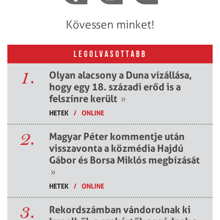
Kövessen minket!
LEGOLVASOTTABB
1.
Olyan alacsony a Duna vízállása,
hogy egy 18. századi erőd is a
felszínre került
»
HETEK
/
ONLINE
2.
Magyar Péter kommentje után
visszavonta a közmédia Hajdú
Gábor és Borsa Miklós megbízását
»
HETEK
/
ONLINE
3.
Rekordszámban vándorolnak ki