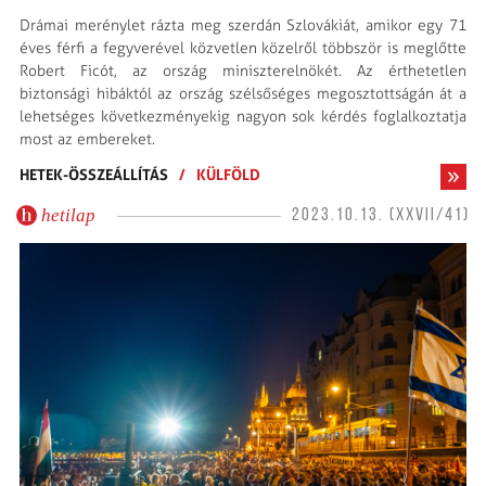
Drámai merénylet rázta meg szerdán Szlovákiát, amikor egy 71
éves férfi a fegyverével közvetlen közelről többször is meglőtte
Robert Ficót, az ország miniszterelnökét. Az érthetetlen
biztonsági hibáktól az ország szélsőséges megosztottságán át a
lehetséges következményekig nagyon sok kérdés foglalkoztatja
most az embereket.
HETEK-ÖSSZEÁLLÍTÁS
/
KÜLFÖLD
hetilap
2023.10.13. (XXVII/41)