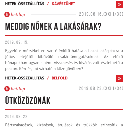
HETEK-ÖSSZEÁLLÍTÁS
/
KÁVÉSZÜNET
hetilap
2019.08.16.(XXIII/33)
MEDDIG NŐNEK A LAKÁSÁRAK?
2019. 09. 15.
Egyelőre mérsékelten van élénkítő hatása a hazai lakáspiacra a
július elejétől kibővülő családtámogatásoknak. Az előző
hónapokban ugyanis némi visszaesés és kivárás volt észlelhető a
piacon. Kérdés, mi várható a közeljövőben?
HETEK-ÖSSZEÁLLÍTÁS
/
BELFÖLD
hetilap
2019.08.23.(XXIII/34)
ÜTKÖZŐZÓNÁK
2019. 08. 22.
Pártszakadások, kizárások, árulások és trükkök színesítik a