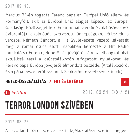
2017. 03. 30.
Március 24-én fogadta Ferenc pápa az Európai Unió állam- és
kormányfőit, akik az Európai Unió alapját képező, az Európai
Gazdasági Közösséget létrehozó római szerződés aláírásának 60.
évfordulója alkalmából szervezett ünnepségekre érkeztek a
városba. Németh Sándort, a Hit Gyülekezete vezető lelkészét
még a római csúcs előtti napokban kérdezte a Hit Rádió
munkatársa Európa jelenéről és jövőjéről, ám az elhangzottakat
aktuálissá teszi a csúcstalálkozón elfogadott nyilatkozat, és
Ferenc pápa Európa jövőjéről elmondott beszéde. (A találkozóról
és a pápa beszédéről számunk 2. oldalán részletesen is írunk.)
HETEK-ÖSSZEÁLLÍTÁS
/
HIT ÉS ÉRTÉKEK
hetilap
2017. 03.24. (XXI/12)
TERROR LONDON SZÍVÉBEN
2017. 03. 23.
A Scotland Yard szerda esti tájékoztatása szerint négyen