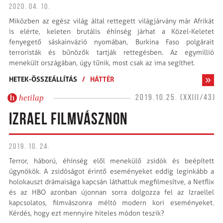
2020. 04. 10.
Miközben az egész világ által rettegett világjárvány már Afrikát
is elérte, keleten brutális éhínség járhat a Közel-Keletet
fenyegető sáskainvázió nyomában, Burkina Faso polgárait
terroristák és bűnözők tartják rettegésben. Az egymillió
menekült országában, úgy tűnik, most csak az ima segíthet.
HETEK-ÖSSZEÁLLÍTÁS
/
HÁTTÉR
hetilap
2019.10.25. (XXIII/43)
IZRAEL FILMVÁSZNON
2019. 10. 24.
Terror, háború, éhínség elől menekülő zsidók és beépített
ügynökök. A zsidóságot érintő eseményeket eddig leginkább a
holokauszt drámaisága kapcsán láthattuk megfilmesítve, a Netflix
és az HBO azonban újonnan sorra dolgozza fel az Izraellel
kapcsolatos, filmvászonra méltó modern kori eseményeket.
Kérdés, hogy ezt mennyire hiteles módon teszik?