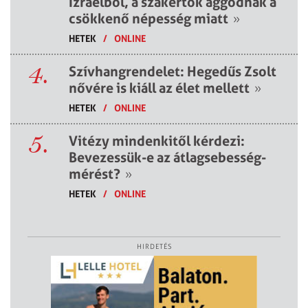
Izraelből, a szakértők aggódnak a
csökkenő népesség miatt
»
HETEK
/
ONLINE
4.
Szívhangrendelet: Hegedűs Zsolt
nővére is kiáll az élet mellett
»
HETEK
/
ONLINE
5.
Vitézy mindenkitől kérdezi:
Bevezessük-e az átlagsebesség-
mérést?
»
HETEK
/
ONLINE
HIRDETÉS