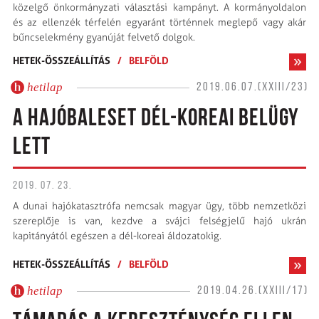
közelgő önkormányzati választási kampányt. A kormányoldalon
és az ellenzék térfelén egyaránt történnek meglepő vagy akár
bűncselekmény gyanúját felvető dolgok.
HETEK-ÖSSZEÁLLÍTÁS
/
BELFÖLD
hetilap
2019.06.07.(XXIII/23)
A HAJÓBALESET DÉL-KOREAI BELÜGY
LETT
2019. 07. 23.
A dunai hajókatasztrófa nemcsak magyar ügy, több nemzetközi
szereplője is van, kezdve a svájci felségjelű hajó ukrán
kapitányától egészen a dél-koreai áldozatokig.
HETEK-ÖSSZEÁLLÍTÁS
/
BELFÖLD
hetilap
2019.04.26.(XXIII/17)