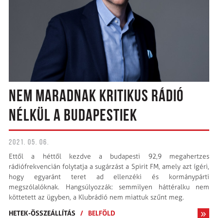
NEM MARADNAK KRITIKUS RÁDIÓ
NÉLKÜL A BUDAPESTIEK
2021. 05. 06.
Ettől a héttől kezdve a budapesti 92,9 megahertzes
rádiófrekvencián folytatja a sugárzást a Spirit FM, amely azt ígéri,
hogy egyaránt teret ad ellenzéki és kormánypárti
megszólalóknak. Hangsúlyozzák: semmilyen háttéralku nem
köttetett az ügyben, a Klubrádió nem miattuk szűnt meg.
HETEK-ÖSSZEÁLLÍTÁS
/
BELFÖLD