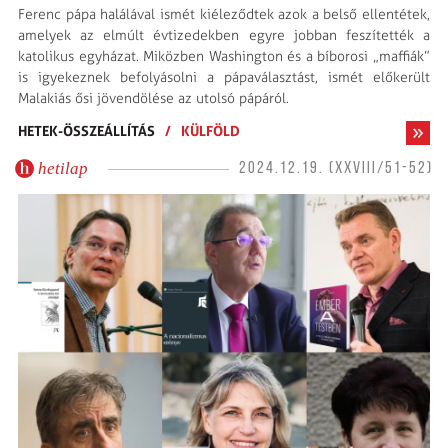
Ferenc pápa halálával ismét kiéleződtek azok a belső ellentétek,
amelyek az elmúlt évtizedekben egyre jobban feszítették a
katolikus egyházat. Miközben Wa­shington és a bíborosi „maffiák”
is igyekeznek befolyásolni a pápaválasztást, ismét előkerült
Malakiás ősi jövendölése az utolsó pápáról.
HETEK-ÖSSZEÁLLÍTÁS
/
KÜLFÖLD
hetilap
2024.12.19. (XXVIII/51-52)