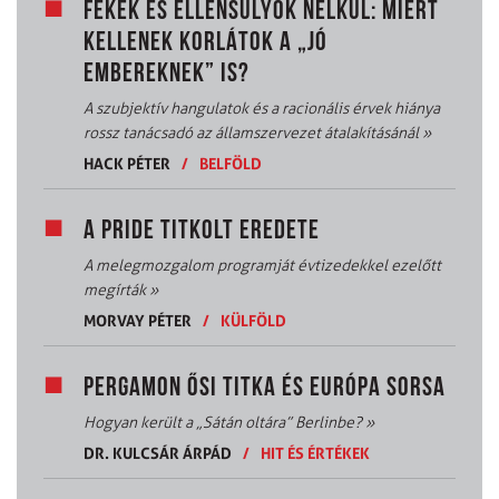
FÉKEK ÉS ELLENSÚLYOK NÉLKÜL: MIÉRT
KELLENEK KORLÁTOK A „JÓ
EMBEREKNEK” IS?
A szubjektív hangulatok és a racionális érvek hiánya
rossz tanácsadó az államszervezet átalakításánál
»
HACK PÉTER
/
BELFÖLD
A PRIDE TITKOLT EREDETE
A melegmozgalom programját évtizedekkel ezelőtt
megírták
»
MORVAY PÉTER
/
KÜLFÖLD
PERGAMON ŐSI TITKA ÉS EURÓPA SORSA
Hogyan került a „Sátán oltára” Berlinbe?
»
DR. KULCSÁR ÁRPÁD
/
HIT ÉS ÉRTÉKEK