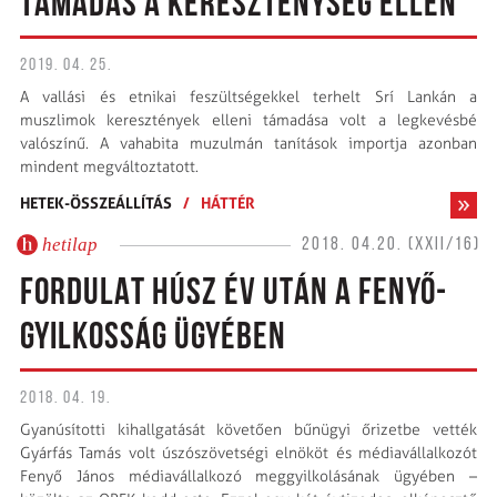
TÁMADÁS A KERESZTÉNYSÉG ELLEN
2019. 04. 25.
A vallási és etnikai feszültségekkel terhelt Srí Lankán a
muszlimok keresztények elleni támadása volt a legkevésbé
valószínű. A vahabita muzulmán tanítások importja azonban
mindent megváltoztatott.
HETEK-ÖSSZEÁLLÍTÁS
/
HÁTTÉR
hetilap
2018. 04.20. (XXII/16)
FORDULAT HÚSZ ÉV UTÁN A FENYŐ-
GYILKOSSÁG ÜGYÉBEN
2018. 04. 19.
Gyanúsítotti kihallgatását követően bűnügyi őrizetbe vették
Gyárfás Tamás volt úszószövetségi elnököt és médiavállalkozót
Fenyő János médiavállalkozó meggyilkolásának ügyében –