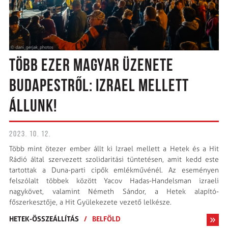
TÖBB EZER MAGYAR ÜZENETE
BUDAPESTRŐL: IZRAEL MELLETT
ÁLLUNK!
2023. 10. 12.
Több mint ötezer ember állt ki Izrael mellett a Hetek és a Hit
Rádió által szervezett szolidaritási tüntetésen, amit kedd este
tartottak a Duna-parti cipők emlékművénél. Az eseményen
felszólalt többek között Yacov Hadas-Handelsman izraeli
nagykövet, valamint Németh Sándor, a Hetek alapító-
főszerkesztője, a Hit Gyülekezete vezető lelkésze.
HETEK-ÖSSZEÁLLÍTÁS
/
BELFÖLD