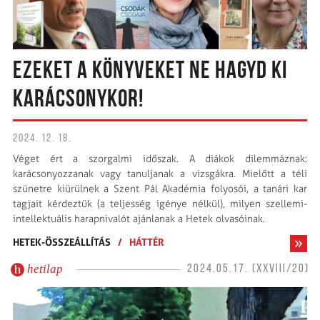
EZEKET A KÖNYVEKET NE HAGYD KI
KARÁCSONYKOR!
2024. 12. 18.
Véget ért a szorgalmi időszak. A diákok dilemmáznak:
karácsonyozzanak vagy tanuljanak a vizsgákra. Mielőtt a téli
szünetre kiürülnek a Szent Pál Akadémia folyosói, a tanári kar
tagjait kérdeztük (a teljesség igénye nélkül), milyen szellemi-
intellektuális harapnivalót ajánlanak a Hetek olvasóinak.
HETEK-ÖSSZEÁLLÍTÁS
/
HÁTTÉR
hetilap
2024.05.17. (XXVIII/20)