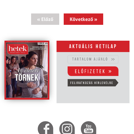
« Előző
Következő »
Aktuális hetilap