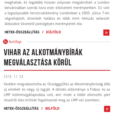
meghaltak, és legalább húszan súlyosan megsérültek a London
belvárosában szerda kora este elkövetett merényletben. Ez volt
a legsúlyosabb terrorcselekmény Londonban a 2005. július 7-én
végrehajtott, ötvenkét halálos és több mint hétszáz sebesült
áldozatot követelő pokolgépes merényletek óta.
HETEK-ÖSSZEÁLLÍTÁS
/
KÜLFÖLD
hetilap
VIHAR AZ ALKOTMÁNYBÍRÁK
MEGVÁLASZTÁSA KÖRÜL
2016. 11. 24.
Kedden megválasztotta az OrszággyŰlés az Alkotmánybíróság (Ab)
új elnökét és négy új tagját. A döntés előzménye a Fidesz és az
LMP különmegállapodása volt, ami miatt a többi ellenzéki párt
részéről éles kritikát fogalmaztak meg az LMP-vel szemben.
HETEK-ÖSSZEÁLLÍTÁS
/
BELFÖLD