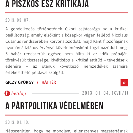
A PISZKOS ÉSZ KRITIKÁJA
2013. 03. 07.
A gondolkodás történetének újkori sajátossága az a kritikai
beállítottság, amely elsőként a középkor végén fellépő Nicolaus
Cusanus rendszerében körvonalozódott, majd Kant filozófiájának
nyomán általános érvényű követelményként fogalmazódott meg.
S habár rendszerük egésze nem állta ki az idők próbáját,
törekvésük tisztessége, kiváltképp a kritikai attitűd – tévedéseik
ellenére – az utánuk következő nemzedékek számára
értékesíthető példával szolgált.
GICZY GYÖRGY
/
HÁTTÉR
hetilap
2013. 01. 04. (XVII/1)
A PÁRTPOLITIKA VÉDELMÉBEN
2013. 01. 10.
Népszerűtlen, hogy ne mondjam, ellenszenves magatartásnak