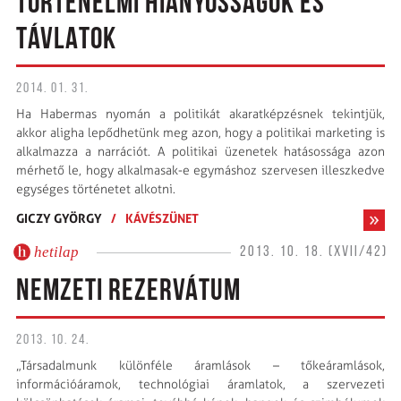
TÖRTÉNELMI HIÁNYOSSÁGOK ÉS
TÁVLATOK
2014. 01. 31.
Ha Habermas nyomán a politikát akaratképzésnek tekintjük,
akkor aligha lepődhetünk meg azon, hogy a politikai marketing is
alkalmazza a narrációt. A politikai üzenetek hatásossága azon
mérhető le, hogy alkalmasak-e egymáshoz szervesen illeszkedve
egységes történetet alkotni.
GICZY GYÖRGY
/
KÁVÉSZÜNET
hetilap
2013. 10. 18. (XVII/42)
NEMZETI REZERVÁTUM
2013. 10. 24.
„Társadalmunk különféle áramlások – tőkeáramlások,
információáramok, technológiai áramlatok, a szervezeti