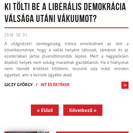
KI TÖLTI BE A LIBERÁLIS DEMOKRÁCIA
VÁLSÁGA UTÁNI VÁKUUMOT?
2010. 10. 01.
A világnézeti semlegesség trónra emelésének az lett a
következménye, hogy a vallás helyére táltosok, sámánok és az
ezotériában jártas jövendőmondók léptek. Mert a nagylelkűen
átadott helyek nem sokáig maradnak gazdátlanok. Ha a hiányokat
nem illendő értékkel kitölteni, teszünk oda mást: minden
egyebet, ami a kezünk ügyébe akad.
GICZY GYÖRGY
/
HIT ÉS ÉRTÉKEK
« Előző
Következő »