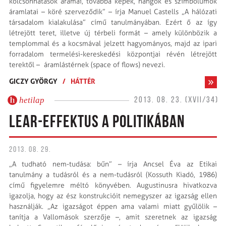
kölcsönhatások áramai, továbbá képek, hangok és szimbólumok
áramlatai – köré szerveződik” – írja Manuel Castells „A hálózati
társadalom kialakulása” című tanulmányában. Ezért ő az így
létrejött teret, illetve új térbeli formát – amely különbözik a
templommal és a kocsmával jelzett hagyományos, majd az ipari
forradalom termelési-kereskedési központjai révén létrejött
terektől – áramlástérnek (space of flows) nevezi.
GICZY GYÖRGY
/
HÁTTÉR
hetilap
2013. 08. 23. (XVII/34)
LEAR-EFFEKTUS A POLITIKÁBAN
2013. 08. 29.
„A tudható nem-tudása: bűn” – írja Ancsel Éva az Etikai
tanulmány a tudásról és a nem-tudásról (Kossuth Kiadó, 1986)
című figyelemre méltó könyvében. Augustinusra hivatkozva
igazolja, hogy az ész konstrukcióit nemegyszer az igazság ellen
használják. „Az igazságot éppen ama valami miatt gyűlölik –
tanítja a Vallomások szerzője –, amit szeretnek az igazság