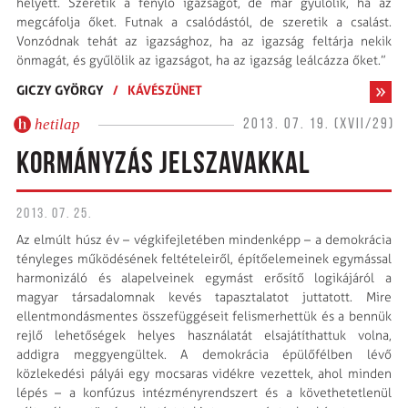
helyett. Szeretik a fénylő igazságot, de már gyűlölik, ha az
megcáfolja őket. Futnak a csalódástól, de szeretik a csalást.
Vonzódnak tehát az igazsághoz, ha az igazság feltárja nekik
önmagát, és gyűlölik az igazságot, ha az igazság leálcázza őket.”
GICZY GYÖRGY
/
KÁVÉSZÜNET
hetilap
2013. 07. 19. (XVII/29)
KORMÁNYZÁS JELSZAVAKKAL
2013. 07. 25.
Az elmúlt húsz év – végkifejletében mindenképp – a demokrácia
tényleges működésének feltételeiről, építőelemeinek egymással
harmonizáló és alapelveinek egymást erősítő logikájáról a
magyar társadalomnak kevés tapasztalatot juttatott. Mire
ellentmondásmentes összefüggéseit felismerhettük és a bennük
rejlő lehetőségek helyes használatát elsajátíthattuk volna,
addigra meggyengültek. A demokrácia épülőfélben lévő
közlekedési pályái egy mocsaras vidékre vezettek, ahol minden
lépés – a konfúzus intézményrendszert és a követhetetlenül