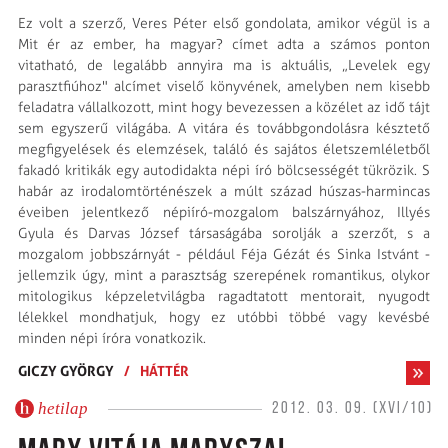
Ez volt a szerző, Veres Péter első gondolata, amikor végül is a
Mit ér az ember, ha magyar? címet adta a számos ponton
vitatható, de legalább annyira ma is aktuális, „Levelek egy
parasztfiúhoz" alcímet viselő könyvének, amelyben nem kisebb
feladatra vállalkozott, mint hogy bevezessen a közélet az idő tájt
sem egyszerű világába. A vitára és továbbgondolásra késztető
megfigyelések és elemzések, találó és sajátos életszemléletből
fakadó kritikák egy autodidakta népi író bölcsességét tükrözik. S
habár az irodalomtörténészek a múlt század húszas-harmincas
éveiben jelentkező népiíró-mozgalom balszárnyához, Illyés
Gyula és Darvas József társaságába sorolják a szerzőt, s a
mozgalom jobbszárnyát - például Féja Gézát és Sinka Istvánt -
jellemzik úgy, mint a parasztság szerepének romantikus, olykor
mitologikus képzeletvilágba ragadtatott mentorait, nyugodt
lélekkel mondhatjuk, hogy ez utóbbi többé vagy kevésbé
minden népi íróra vonatkozik.
GICZY GYÖRGY
/
HÁTTÉR
hetilap
2012. 03. 09. (XVI/10)