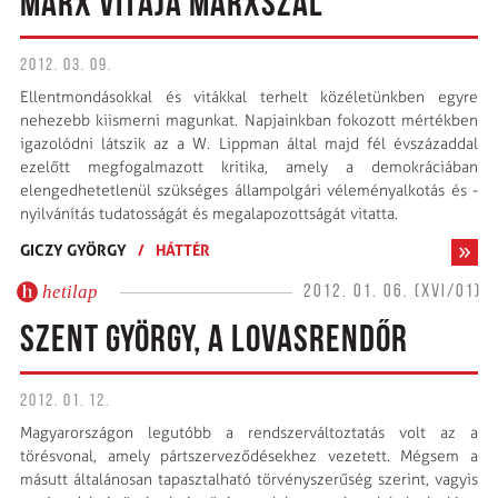
MARX VITÁJA MARXSZAL
2012. 03. 09.
Ellentmondásokkal és vitákkal terhelt közéletünkben egyre
nehezebb kiismerni magunkat. Napjainkban fokozott mértékben
igazolódni látszik az a W. Lippman által majd fél évszázaddal
ezelőtt megfogalmazott kritika, amely a demokráciában
elengedhetetlenül szükséges állampolgári véleményalkotás és -
nyilvánítás tudatosságát és megalapozottságát vitatta.
GICZY GYÖRGY
/
HÁTTÉR
hetilap
2012. 01. 06. (XVI/01)
SZENT GYÖRGY, A LOVASRENDŐR
2012. 01. 12.
Magyarországon legutóbb a rendszerváltoztatás volt az a
törésvonal, amely pártszerveződésekhez vezetett. Mégsem a
másutt általánosan tapasztalható törvényszerűség szerint, vagyis