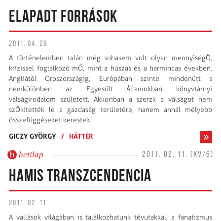
ELAPADT FORRÁSOK
2011. 04. 29.
A történelemben talán még sohasem volt olyan mennyiségŐ,
krízissel foglalkozó mŐ, mint a húszas és a harmincas években.
Angliától Oroszországig, Európában szinte mindenütt s
nemkülönben az Egyesült Államokban könyvtárnyi
válságirodalom született. Akkoriban a szerzk a válságot nem
szŐkítették le a gazdaság területére, hanem annál mélyebb
összefüggéseket kerestek.
GICZY GYÖRGY
/
HÁTTÉR
hetilap
2011. 02. 11. (XV/6)
HAMIS TRANSZCENDENCIA
2011. 02. 11.
A vallások világában is találkozhatunk tévutakkal, a fanatizmus