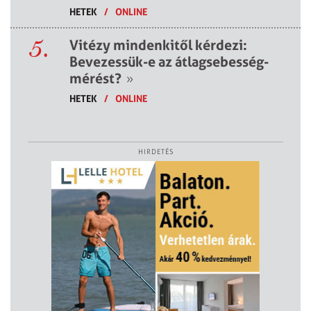
HETEK
/
ONLINE
5.
Vitézy mindenkitől kérdezi:
Bevezessük-e az átlagsebesség-
mérést?
»
HETEK
/
ONLINE
HIRDETÉS