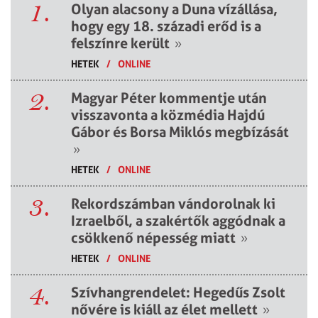
1.
Olyan alacsony a Duna vízállása,
hogy egy 18. századi erőd is a
felszínre került
»
HETEK
/
ONLINE
2.
Magyar Péter kommentje után
visszavonta a közmédia Hajdú
Gábor és Borsa Miklós megbízását
»
HETEK
/
ONLINE
3.
Rekordszámban vándorolnak ki
Izraelből, a szakértők aggódnak a
csökkenő népesség miatt
»
HETEK
/
ONLINE
4.
Szívhangrendelet: Hegedűs Zsolt
nővére is kiáll az élet mellett
»