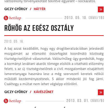
változékony törvényalkotást tekintve egyaránt – kockázatos.
GICZY GYÖRGY
/
HÁTTÉR
hetilap
2013. 05. 10. (XVII/19)
RÖHÖG AZ EGÉSZ OSZTÁLY
2013. 05. 16.
A baj azzal kezdődött, hogy egy drogliberalizációban jeleskedő
mozgalmárt az ellenzéki összefogást koordináló közösség
tisztségviselőjévé választottak. Valószínűleg úgy gondolták, hogy
a kormányt leváltani akarók tömege elsiklik a vitatható előzmény
felett, s az új tisztségviselőnek a civil mozgalomban elsajátított
ismeretanyaga hasznára lesz a még szervezeti keretek nélkül
működő kezdeményezésnek. S akkor mindenki jól fog járni.
Csakhogy a múltat nem lehet végképp eltörölni.
GICZY GYÖRGY
/
KÁVÉSZÜNET
hetilap
2013. 03. 01. (XVII/9)