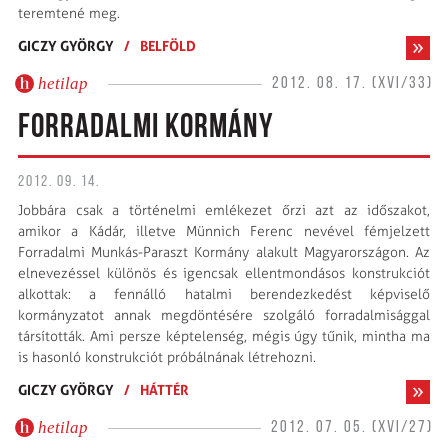
teremtené meg.
GICZY GYÖRGY
/
BELFÖLD
hetilap
2012. 08. 17. (XVI/33)
FORRADALMI KORMÁNY
2012. 09. 14.
Jobbára csak a történelmi emlékezet őrzi azt az időszakot,
amikor a Kádár, illetve Münnich Ferenc nevével fémjelzett
Forradalmi Munkás-Paraszt Kormány alakult Magyarországon. Az
elnevezéssel különös és igencsak ellentmondásos konstrukciót
alkottak: a fennálló hatalmi berendezkedést képviselő
kormányzatot annak megdöntésére szolgáló forradalmisággal
társították. Ami persze képtelenség, mégis úgy tűnik, mintha ma
is hasonló konstrukciót próbálnának létrehozni.
GICZY GYÖRGY
/
HÁTTÉR
hetilap
2012. 07. 05. (XVI/27)