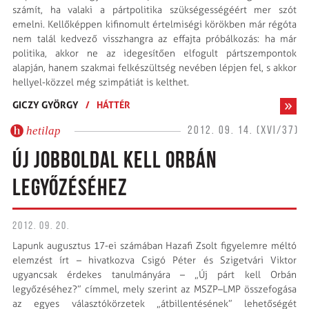
számít, ha valaki a pártpolitika szükségességéért mer szót
emelni. Kellőképpen kifinomult értelmiségi körökben már régóta
nem talál kedvező visszhangra az effajta próbálkozás: ha már
politika, akkor ne az idegesítően elfogult pártszempontok
alapján, hanem szakmai felkészültség nevében lépjen fel, s akkor
hellyel-közzel még szimpátiát is kelthet.
GICZY GYÖRGY
/
HÁTTÉR
hetilap
2012. 09. 14. (XVI/37)
ÚJ JOBBOLDAL KELL ORBÁN
LEGYŐZÉSÉHEZ
2012. 09. 20.
Lapunk augusztus 17-ei számában Hazafi Zsolt figyelemre méltó
elemzést írt – hivatkozva Csigó Péter és Szigetvári Viktor
ugyancsak érdekes tanulmányára – „Új párt kell Orbán
legyőzéséhez?” címmel, mely szerint az MSZP–LMP összefogása
az egyes választókörzetek „átbillentésének” lehetőségét