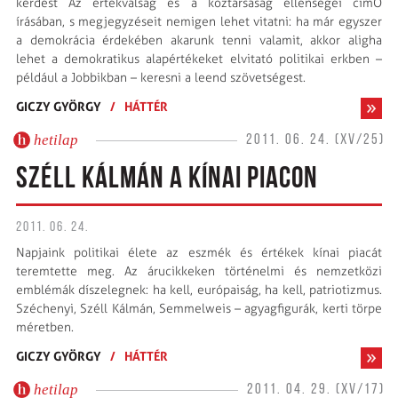
kérdést Az értékválság és a köztársaság ellenségei címŐ
írásában, s megjegyzéseit nemigen lehet vitatni: ha már egyszer
a demokrácia érdekében akarunk tenni valamit, akkor aligha
lehet a demokratikus alapértékeket elvitató politikai erkben –
például a Jobbikban – keresni a leend szövetségest.
GICZY GYÖRGY
/
HÁTTÉR
hetilap
2011. 06. 24. (XV/25)
SZÉLL KÁLMÁN A KÍNAI PIACON
2011. 06. 24.
Napjaink politikai élete az eszmék és értékek kínai piacát
teremtette meg. Az árucikkeken történelmi és nemzetközi
emblémák díszelegnek: ha kell, európaiság, ha kell, patriotizmus.
Széchenyi, Széll Kálmán, Semmelweis – agyagfigurák, kerti törpe
méretben.
GICZY GYÖRGY
/
HÁTTÉR
hetilap
2011. 04. 29. (XV/17)