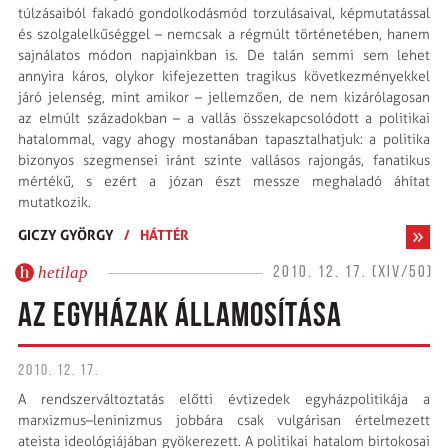
túlzásaiból fakadó gondolkodásmód torzulásaival, képmutatással
és szolgalelkűséggel – nemcsak a régmúlt történetében, hanem
sajnálatos módon napjainkban is. De talán semmi sem lehet
annyira káros, olykor kifejezetten tragikus következményekkel
járó jelenség, mint amikor – jellemzően, de nem kizárólagosan
az elmúlt századokban – a vallás összekapcsolódott a politikai
hatalommal, vagy ahogy mostanában tapasztalhatjuk: a politika
bizonyos szegmensei iránt szinte vallásos rajongás, fanatikus
mértékű, s ezért a józan észt messze meghaladó áhítat
mutatkozik.
GICZY GYÖRGY
/
HÁTTÉR
hetilap
2010. 12. 17. (XIV/50)
AZ EGYHÁZAK ÁLLAMOSÍTÁSA
2010. 12. 17.
A rendszerváltoztatás előtti évtizedek egyházpolitikája a
marxizmus–leninizmus jobbára csak vulgárisan értelmezett
ateista ideológiájában gyökerezett. A politikai hatalom birtokosai