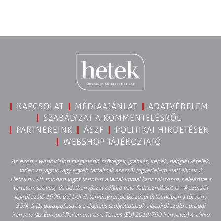
KAPCSOLAT
MÉDIAAJÁNLAT
ADATVÉDELEM
SZABÁLYZAT A KOMMENTELÉSRŐL
PARTNEREINK
ÁSZF
POLITIKAI HIRDETÉSEK
WEBSHOP TÁJÉKOZTATÓ
Az ezen a weboldalon megjelenő szövegek, grafikák, képek, hangfelvételek,
video anyagok vagy egyéb tartalmak szerzői jogvédelem alatt állnak. A
Hetek.hu Kft. minden jogot fenntart a tartalommal kapcsolatosan, beleértve a
tartalom szöveg- és adatbányászat céljára való felhasználását is – A szerzői
jogról szóló 1999. évi LXXVI. törvény rendelkezései értelmében a törvény
35/A. § (1) paragrafusa és a digitális szolgáltatások piacairól szóló európai
irányelv (Az Európai Parlament és a Tanács (EU) 2019/790 Irányelve) 4. cikke