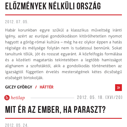
ELŐZMÉNYEK NÉLKÜLI ORSZÁG
2012. 07. 05.
Habár korunkban egyre szűkül a klasszikus műveltség iránti
igény, azért az európai gondolkodáson kitörölhetetlen nyomot
hagyott a görög-római kultúra – még ha ez olykor éppen a hatás
régisége és mélysége folytán nem is tudatosul bennünk. Sokat
tanultunk tőlük, jót és rosszat egyaránt. A közfelfogás formálása
és a közéleti magatartás tekintetében a legtöbb hamisságot
alighanem a szofistáktól, akik a gondolkodás történetében az
igazságtól független érvelés mesterségének kétes dicsőségű
elsőségét birtokolják.
GICZY GYÖRGY
/
HÁTTÉR
hetilap
2012. 05. 18. (XVI/20)
MIT ÉR AZ EMBER, HA PARASZT?
2012. 05. 24.