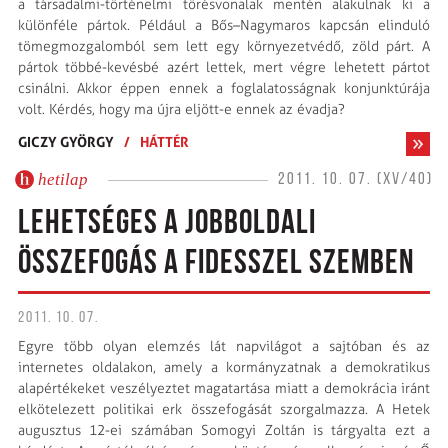
a társadalmi-történelmi törésvonalak mentén alakulnak ki a
különféle pártok. Például a Bős–Nagymaros kapcsán elinduló
tömegmozgalomból sem lett egy környezetvédő, zöld párt. A
pártok többé-kevésbé azért lettek, mert végre lehetett pártot
csinálni. Akkor éppen ennek a foglalatosságnak konjunktúrája
volt. Kérdés, hogy ma újra eljött-e ennek az évadja?
GICZY GYÖRGY
/
HÁTTÉR
hetilap
2011. 10. 07. (XV/40)
LEHETSÉGES A JOBBOLDALI
ÖSSZEFOGÁS A FIDESSZEL SZEMBEN
2011. 10. 07.
Egyre több olyan elemzés lát napvilágot a sajtóban és az
internetes oldalakon, amely a kormányzatnak a demokratikus
alapértékeket veszélyeztet magatartása miatt a demokrácia iránt
elkötelezett politikai erk összefogását szorgalmazza. A Hetek
augusztus 12-ei számában Somogyi Zoltán is tárgyalta ezt a