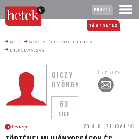
Profil
Támogatás
#
#
META
MESTERSÉGES INTELLIGENCIA
#
ENERGIAVÁLSÁG
ÍROK NEKI:
GICZY
GYÖRGY
50
CIKK
hetilap
2014. 01. 24. (XVIII/4)