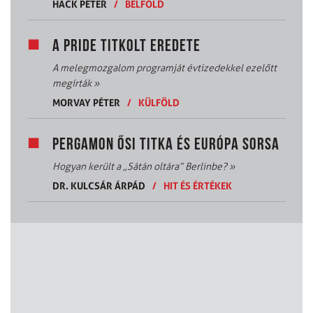
HACK PÉTER
/
BELFÖLD
A PRIDE TITKOLT EREDETE
A melegmozgalom programját évtizedekkel ezelőtt
megírták
»
MORVAY PÉTER
/
KÜLFÖLD
PERGAMON ŐSI TITKA ÉS EURÓPA SORSA
Hogyan került a „Sátán oltára” Berlinbe?
»
DR. KULCSÁR ÁRPÁD
/
HIT ÉS ÉRTÉKEK