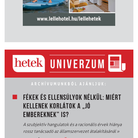
ARCHÍVUMUNKBÓL AJÁNLJUK:
FÉKEK ÉS ELLENSÚLYOK NÉLKÜL: MIÉRT
KELLENEK KORLÁTOK A „JÓ
EMBEREKNEK” IS?
A szubjektív hangulatok és a racionális érvek hiánya
rossz tanácsadó az államszervezet átalakításánál
»