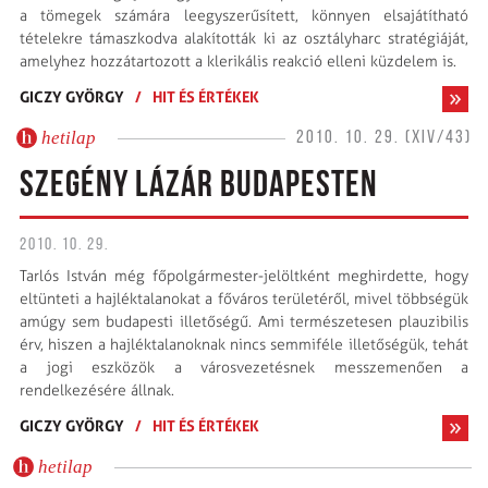
a tömegek számára leegyszerűsített, könnyen elsajátítható
tételekre támaszkodva alakították ki az osztályharc stratégiáját,
amelyhez hozzátartozott a klerikális reakció elleni küzdelem is.
GICZY GYÖRGY
/
HIT ÉS ÉRTÉKEK
hetilap
2010. 10. 29. (XIV/43)
SZEGÉNY LÁZÁR BUDAPESTEN
2010. 10. 29.
Tarlós István még főpolgármester-jelöltként meghirdette, hogy
eltünteti a hajléktalanokat a főváros területéről, mivel többségük
amúgy sem budapesti illetőségű. Ami természetesen plauzibilis
érv, hiszen a hajléktalanoknak nincs semmiféle illetőségük, tehát
a jogi eszközök a városvezetésnek messzemenően a
rendelkezésére állnak.
GICZY GYÖRGY
/
HIT ÉS ÉRTÉKEK
hetilap