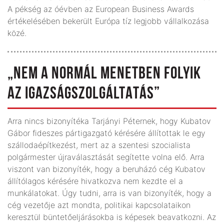
A pékség az óévben az European Business Awards
értékelésében bekerült Európa tíz legjobb vállalkozása
közé.
„NEM A NORMÁL MENETBEN FOLYIK
AZ IGAZSÁG­SZOLGÁLTATÁS”
Arra nincs bizonyítéka Tarjányi Péternek, hogy Kubatov
Gábor fideszes pártigazgató kérésére állítottak le egy
szállodaépítkezést, mert az a szentesi szocialista
polgármester újraválasztását segítette volna elő. Arra
viszont van bizonyíték, hogy a beruházó cég Kubatov
állítólagos kérésére hivatkozva nem kezdte el a
munkálatokat. Úgy tudni, arra is van bizonyíték, hogy a
cég vezetője azt mondta, politikai kapcsolataikon
keresztül büntetőeljárásokba is képesek beavatkozni. Az