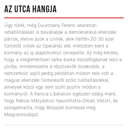
AZ UTCA HANGJA
Úgy tűnik, még Gyurcsány Ferenc akaratlan
rehabilitálását is bevállalják a demokratikus ellenzéki
pártok, illetve azok a civilek, akik hétfőn 20-30 ezer
tüntetőt vittek az Operaház elé, miközben bent a
kormány az új alaptörvényt ünnepelte. Az még kérdés,
hogy a meglehetősen tarka-barka összefogásnak lesz-e
jövője, mindenesetre a résztvevők bizakodók, a
nemzetközi sajtó pedig példátlan módon tele volt a
magyar ellenzéki tüntetésről szóló tudósításokkal,
amelyek közül egy sem szólt pozitív módon a
kormányról. A francia Libération egészen odáig ment,
hogy Rákosi Mátyáshoz hasonlította Orbán Viktort, és
szorgalmazta, hogy Brüsszel büntesse meg
Magyarországot.