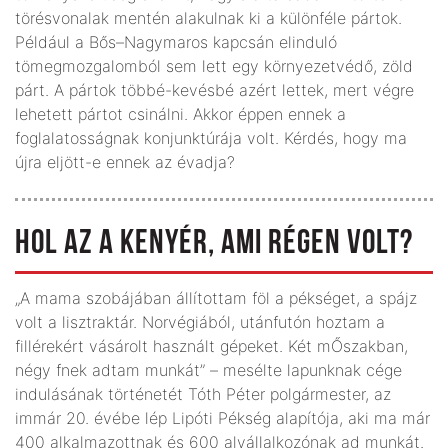
törésvonalak mentén alakulnak ki a különféle pártok.
Például a Bős–Nagymaros kapcsán elinduló
tömegmozgalomból sem lett egy környezetvédő, zöld
párt. A pártok többé-kevésbé azért lettek, mert végre
lehetett pártot csinálni. Akkor éppen ennek a
foglalatosságnak konjunktúrája volt. Kérdés, hogy ma
újra eljött-e ennek az évadja?
HOL AZ A KENYÉR, AMI RÉGEN VOLT?
„A mama szobájában állítottam föl a pékséget, a spájz
volt a lisztraktár. Norvégiából, utánfutón hoztam a
fillérekért vásárolt használt gépeket. Két mŐszakban,
négy fnek adtam munkát” – mesélte lapunknak cége
indulásának történetét Tóth Péter polgármester, az
immár 20. évébe lép Lipóti Pékség alapítója, aki ma már
400 alkalmazottnak és 600 alvállalkozónak ad munkát.