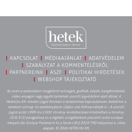
KAPCSOLAT
MÉDIAAJÁNLAT
ADATVÉDELEM
SZABÁLYZAT A KOMMENTELÉSRŐL
PARTNEREINK
ÁSZF
POLITIKAI HIRDETÉSEK
WEBSHOP TÁJÉKOZTATÓ
Az ezen a weboldalon megjelenő szövegek, grafikák, képek, hangfelvételek,
video anyagok vagy egyéb tartalmak szerzői jogvédelem alatt állnak. A
Hetek.hu Kft. minden jogot fenntart a tartalommal kapcsolatosan, beleértve a
tartalom szöveg- és adatbányászat céljára való felhasználását is – A szerzői
jogról szóló 1999. évi LXXVI. törvény rendelkezései értelmében a törvény
35/A. § (1) paragrafusa és a digitális szolgáltatások piacairól szóló európai
irányelv (Az Európai Parlament és a Tanács (EU) 2019/790 Irányelve) 4. cikke
alapján. © 2026 HETEK.HU Kft.