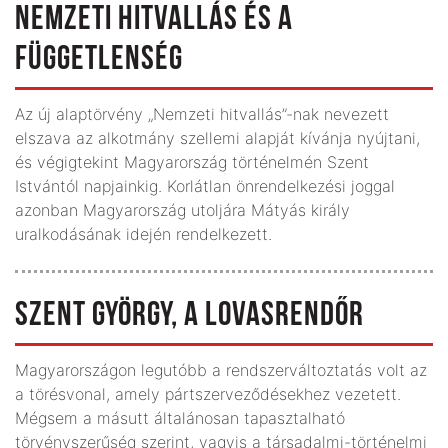
NEMZETI HITVALLÁS ÉS A
FÜGGETLENSÉG
Az új alaptörvény „Nemzeti hitvallás”-nak nevezett
elszava az alkotmány szellemi alapját kívánja nyújtani,
és végigtekint Magyarország történelmén Szent
Istvántól napjainkig. Korlátlan önrendelkezési joggal
azonban Magyarország utoljára Mátyás király
uralkodásának idején rendelkezett.
SZENT GYÖRGY, A LOVASRENDŐR
Magyarországon legutóbb a rendszerváltoztatás volt az
a törésvonal, amely pártszerveződésekhez vezetett.
Mégsem a másutt általánosan tapasztalható
törvényszerűség szerint, vagyis a társadalmi-történelmi