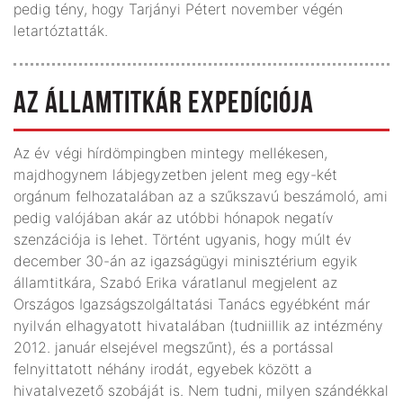
pedig tény, hogy Tarjányi Pétert november végén
letartóztatták.
AZ ÁLLAMTITKÁR EXPEDÍCIÓJA
Az év végi hírdömpingben mintegy mellékesen,
majdhogynem lábjegyzetben jelent meg egy-két
orgánum felhozatalában az a szűkszavú beszámoló, ami
pedig valójában akár az utóbbi hónapok negatív
szenzációja is lehet. Történt ugyanis, hogy múlt év
december 30-án az igazságügyi minisztérium egyik
államtitkára, Szabó Erika váratlanul megjelent az
Országos Igazságszolgáltatási Tanács egyébként már
nyilván elhagyatott hivatalában (tudniillik az intézmény
2012. január elsejével megszűnt), és a portással
felnyittatott néhány irodát, egyebek között a
hivatalvezető szobáját is. Nem tudni, milyen szándékkal