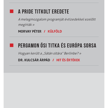
A PRIDE TITKOLT EREDETE
A melegmozgalom programját évtizedekkel ezelőtt
megírták
»
MORVAY PÉTER
/
KÜLFÖLD
PERGAMON ŐSI TITKA ÉS EURÓPA SORSA
Hogyan került a „Sátán oltára” Berlinbe?
»
DR. KULCSÁR ÁRPÁD
/
HIT ÉS ÉRTÉKEK