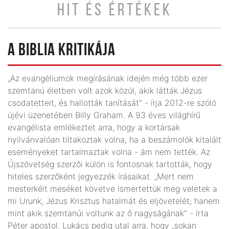
HIT ÉS ÉRTÉKEK
A BIBLIA KRITIKÁJA
„Az evangéliumok megírásának idején még több ezer
szemtanú életben volt azok közül, akik látták Jézus
csodatetteit, és hal­lották tanítását" - írja 2012-re szóló
újévi üzenetében Billy Graham. A 93 éves világhírű
evangélista emlékeztet arra, hogy a kortársak
nyilvánvalóan tiltakoztak volna, ha a beszá­molók kitalált
eseményeket tartalmaztak volna - ám nem tették. Az
Újszövetség szerzői külön is fontosnak tartották, hogy
hiteles szerzőként jegyezzék írásaikat. „Mert nem
mesterkélt meséket követve ismertettük meg veletek a
mi Urunk, Jézus Krisztus hatalmát és eljövetelét; hanem
mint akik szemtanúi voltunk az ő nagyságának" - írta
Péter apostol. Lukács pedig utal arra, hogy „sokan