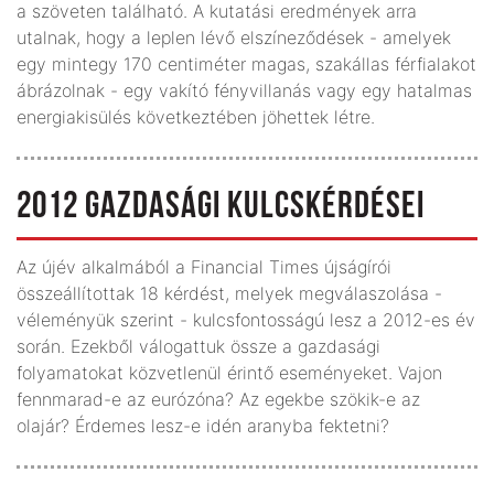
a szöveten található. A kutatási eredmények arra
utalnak, hogy a leplen lévő elszíneződések - amelyek
egy mintegy 170 centiméter magas, szakállas férfialakot
ábrázolnak - egy vakító fényvillanás vagy egy hatalmas
energiakisülés következtében jöhettek létre.
2012 GAZDASÁGI KULCSKÉRDÉSEI
Az újév alkalmából a Financial Times újságírói
összeállítottak 18 kérdést, melyek megválaszolása -
véleményük szerint - kulcsfontosságú lesz a 2012-es év
során. Ezekből válogattuk össze a gazdasági
folyamatokat közvetlenül érintő eseményeket. Vajon
fennmarad-e az eurózóna? Az egekbe szökik-e az
olajár? Érdemes lesz-e idén aranyba fektetni?