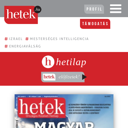
Profil
Támogatás
#
#
IZRAEL
MESTERSÉGES INTELLIGENCIA
#
ENERGIAVÁLSÁG
hetilap