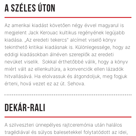
A SZÉLES ÚTON
Az amerikai kiadást követően négy évvel magyarul is
megjelent Jack Kerouac kultikus regényének legújabb
kiadása. „Az eredeti tekercs" alcímet viselő könyv
tekinthető kritikai kiadásnak is. Különlegessége, hogy az
eddigi kiadásokban álnéven szereplők az eredeti
nevüket viselik. Sokkal érthetőbbé válik, hogy a könyv
miért vált az ellenkultúra, a konvenciók ellen lázadók
hitvallásává. Ha elolvassuk és átgondoljuk, meg fogjuk
érteni, hová vezet ez az út. Sehova.
DEKÁR-RALI
A szilveszteri ünnepélyes rajtceremónia után halálos
tragédiával és súlyos balesetekkel folytatódott az idei,