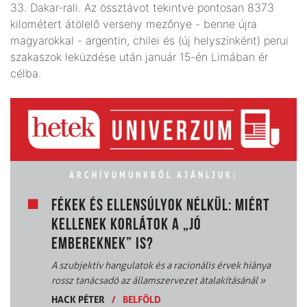
33. Dakar-rali. Az össztávot tekintve pontosan 8373
kilométert átölelő verseny mezőnye - benne újra
magyarokkal - argentin, chilei és (új helyszínként) perui
szakaszok leküzdése után január 15-én Limában ér
célba.
ARCHÍVUMUNKBÓL AJÁNLJUK:
FÉKEK ÉS ELLENSÚLYOK NÉLKÜL: MIÉRT
KELLENEK KORLÁTOK A „JÓ
EMBEREKNEK” IS?
A szubjektív hangulatok és a racionális érvek hiánya
rossz tanácsadó az államszervezet átalakításánál
»
HACK PÉTER
/
BELFÖLD