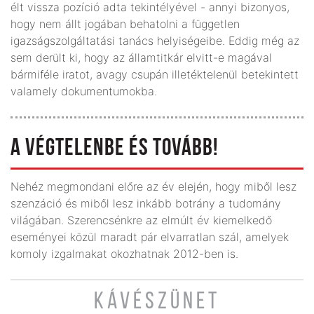
élt vissza pozíció adta tekintélyével - annyi bizonyos,
hogy nem állt jogában behatolni a független
igazságszolgáltatási tanács helyiségeibe. Eddig még az
sem derült ki, hogy az államtitkár elvitt-e magával
bármiféle iratot, avagy csupán illetéktelenül betekintett
valamely dokumentumokba.
A VÉGTELENBE ÉS TOVÁBB!
Nehéz megmondani előre az év elején, hogy miből lesz
szenzáció és miből lesz inkább botrány a tudomány
világában. Szerencsénkre az elmúlt év kiemelkedő
eseményei közül maradt pár elvarratlan szál, amelyek
komoly izgalmakat okozhatnak 2012-ben is.
KÁVÉSZÜNET