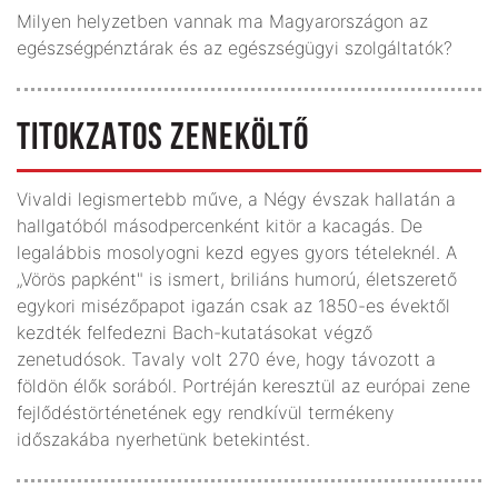
Milyen helyzetben vannak ma Magyarországon az
egészségpénztárak és az egészségügyi szolgáltatók?
TITOKZATOS ZENEKÖLTŐ
Vivaldi legismertebb műve, a Négy évszak hallatán a
hall­ga­tó­ból másodpercenként kitör a kacagás. De
legalábbis mosolyogni kezd egyes gyors tételeknél. A
„Vörös papként" is ismert, briliáns humorú, életszerető
egykori misézőpapot igazán csak az 1850-es évektől
kezdték felfedezni Bach-kutatásokat végző
zenetudósok. Tavaly volt 270 éve, hogy távozott a
földön élők sorából. Portréján keresztül az európai zene
fejlődéstörténe­tének egy rendkívül termékeny
időszakába nyerhetünk betekintést.