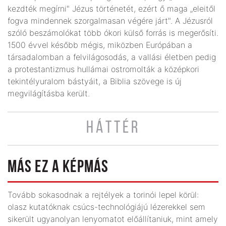
kezdték megírni" Jézus történetét, ezért ő maga „eleitől
fogva mindennek szorgalmasan végére járt". A Jézusról
szóló beszámolókat több ókori külső forrás is megerősíti.
1500 évvel később mégis, miközben Európában a
társadalomban a felvilágosodás, a vallási életben pedig
a protestantizmus hullámai ostromolták a középkori
tekintélyuralom bástyáit, a Biblia szövege is új
megvilágításba került.
HÁTTÉR
MÁS EZ A KÉPMÁS
Tovább sokasodnak a rejtélyek a torinói lepel körül:
olasz kutatóknak csúcs-technológiájú lézerekkel sem
sikerült ugyanolyan lenyomatot előállítaniuk, mint amely