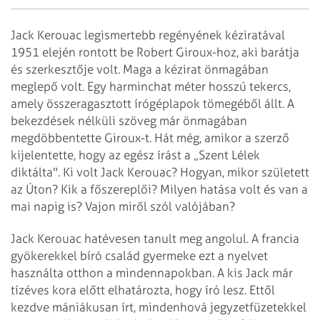
Jack Kerouac legismertebb regényének kéziratával
1951 elején rontott be Robert Giroux-hoz, aki barátja
és szerkesztője volt. Maga a kézirat önmagában
meglepő volt. Egy harminchat méter hosszú tekercs,
amely összeragasztott írógéplapok tömegéből állt. A
bekezdések nélküli szöveg már önmagában
megdöbbentette Giroux-t. Hát még, amikor a szerző
kijelentette, hogy az egész írást a „Szent Lélek
diktálta". Ki volt Jack Kerouac? Hogyan, mikor született
az Úton? Kik a főszereplői? Milyen hatása volt és van a
mai napig is? Vajon miről szól valójában?
Jack Kerouac hatévesen tanult meg angolul. A francia
gyökerekkel bíró család gyermeke ezt a nyelvet
használta otthon a mindennapokban. A kis Jack már
tízéves kora előtt elhatározta, hogy író lesz. Ettől
kezdve mániákusan írt, mindenhová jegyzetfüzetekkel