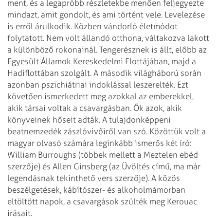
ment, és a legapróbb részletekbe menően feljegyezte
mindazt, amit gondolt, és ami történt vele. Levelezése
is erről árulkodik. Közben vándorló életmódot
folytatott. Nem volt állandó otthona, váltakozva lakott
a különböző rokonainál. Tengerésznek is állt, előbb az
Egyesült Államok Kereskedelmi Flottájában, majd a
Hadiflottában szolgált. A második világháború során
azonban pszichiátriai indoklással leszerelték. Ezt
követően ismerkedett meg azokkal az emberekkel,
akik társai voltak a csavargásban. Ők azok, akik
könyveinek hőseit adták. A tulajdonképpeni
beatnemzedék zászlóvivőiről van szó. Közöttük volt a
magyar olvasó számára leginkább ismerős két író:
William Burroughs (többek mellett a Meztelen ebéd
szerzője) és Allen Ginsberg (az Üvöltés című, ma már
legendásnak tekinthető vers szerzője). A közös
beszélgetések, kábítószer- és alkoholmámorban
eltöltött napok, a csavargások szülték meg Kerouac
írásait.