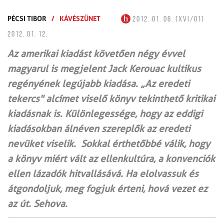
PÉCSI TIBOR
/
KÁVÉSZÜNET
2012. 01. 06. (XVI/01)
2012. 01. 12.
Az amerikai kiadást követően négy évvel
magyarul is megjelent Jack Kerouac kultikus
regényének legújabb kiadása. „Az eredeti
tekercs" alcímet viselő könyv tekinthető kritikai
kiadásnak is. Különlegessége, hogy az eddigi
kiadásokban álnéven szereplők az eredeti
nevüket viselik. Sokkal érthetőbbé válik, hogy
a könyv miért vált az ellenkultúra, a konvenciók
ellen lázadók hitvallásává. Ha elolvassuk és
átgondoljuk, meg fogjuk érteni, hová vezet ez
az út. Sehova.