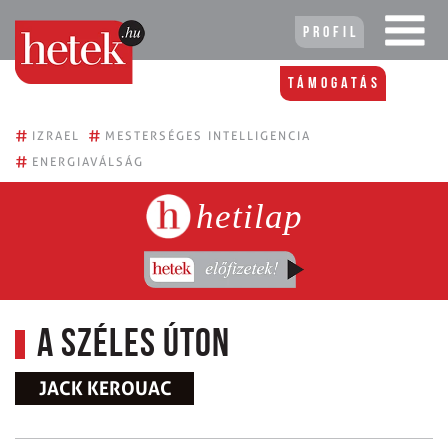
Profil
Támogatás
#
#
IZRAEL
MESTERSÉGES INTELLIGENCIA
#
ENERGIAVÁLSÁG
hetilap
A széles ÚTON
JACK KEROUAC