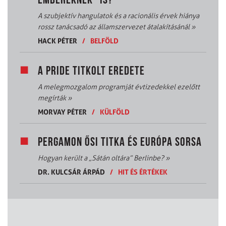
EMBEREKNEK” IS?
A szubjektív hangulatok és a racionális érvek hiánya
rossz tanácsadó az államszervezet átalakításánál
»
HACK PÉTER
/
BELFÖLD
A PRIDE TITKOLT EREDETE
A melegmozgalom programját évtizedekkel ezelőtt
megírták
»
MORVAY PÉTER
/
KÜLFÖLD
PERGAMON ŐSI TITKA ÉS EURÓPA SORSA
Hogyan került a „Sátán oltára” Berlinbe?
»
DR. KULCSÁR ÁRPÁD
/
HIT ÉS ÉRTÉKEK