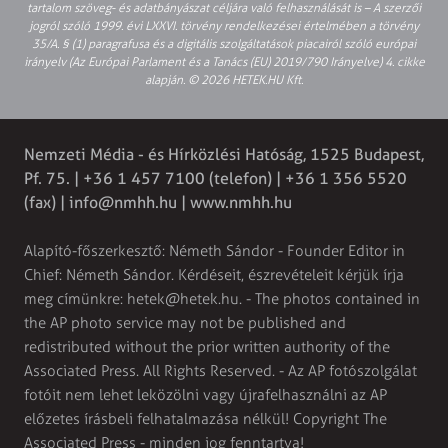
tartalom szöveg- és adatbányászat céljára való felhasználását is – A szerzői
jogról szóló 1999. évi LXXVI. törvény rendelkezései értelmében a törvény
35/A. § (1) paragrafusa és a digitális szolgáltatások piacairól szóló európai
irányelv (Az Európai Parlament és a Tanács (EU) 2019/790 Irányelve) 4. cikke
alapján. © 2026 HETEK.HU Kft.
Nemzeti Média - és Hírközlési Hatóság, 1525 Budapest,
Pf. 75. | +36 1 457 7100 (telefon) | +36 1 356 5520
(fax) |
info@nmhh.hu
| www.nmhh.hu
Alapító-főszerkesztő: Németh Sándor - Founder Editor in
Chief: Németh Sándor. Kérdéseit, észrevételeit kérjük írja
meg címünkre:
hetek@hetek.hu
. - The photos contained in
the AP photo service may not be published and
redistributed without the prior written authority of the
Associated Press. All Rights Reserved. - Az AP fotószolgálat
fotóit nem lehet leközölni vagy újrafelhasználni az AP
előzetes írásbeli felhatalmazása nélkül! Copyright The
Associated Press - minden jog fenntartva!