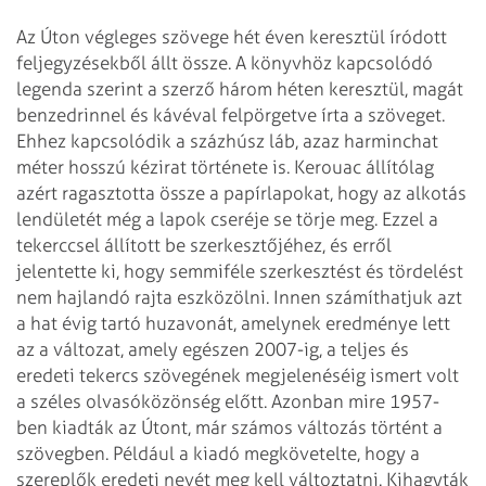
Az Úton végleges szövege hét éven keresztül íródott
feljegyzésekből állt össze. A könyvhöz kapcsolódó
legenda szerint a szerző három héten keresztül, magát
benzedrinnel és kávéval felpörgetve írta a szöveget.
Ehhez kapcsolódik a százhúsz láb, azaz harminchat
méter hosszú kézirat története is. Kerouac állítólag
azért ragasztotta össze a papírlapokat, hogy az alkotás
lendületét még a lapok cseréje se törje meg. Ezzel a
tekerccsel állított be szerkesztőjéhez, és erről
jelentette ki, hogy semmiféle szerkesztést és tördelést
nem hajlandó rajta eszközölni. Innen számíthatjuk azt
a hat évig tartó huzavonát, amelynek eredménye lett
az a változat, amely egészen 2007-ig, a teljes és
eredeti tekercs szövegének megjelenéséig ismert volt
a széles olvasóközönség előtt. Azonban mire 1957-
ben kiadták az Útont, már számos változás történt a
szövegben. Például a kiadó megkövetelte, hogy a
szereplők eredeti nevét meg kell változtatni. Kihagyták