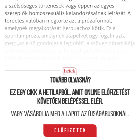
a szélsőséges történések vagy éppen az egyes
szereplők homoszexuális kalandozásainak leírását. A
tördelés valóban megtörte azt a prózaformát,
amelynek megalkotását Kerouachoz kötik. Ez a
spontán próza, amelynek alapelvét úgy fogalmazta
meg: „az első gondolat a legjobb", a szöveg dinamikája
a dzsessz-zene bebop stílusának pulzálásához és a
kilégzés-belégzés ritmikájához köthető (érdekes
módon a híres cseh író, Bohumil Hrabal hasonló
módszert említ írásainak elkészítésekor).
Tovább olvasná?
Ez egy cikk a hetilapból, amit online előfizetést
követően belépéssel elér.
Vagy vásárolja meg a lapot az újságárusoknál.
Előfizetek