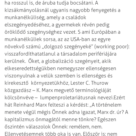
ha rosszul is, de áruba tudja bocsátani. A
kizsákmányolásnál ugyanis nagyobb fenyegetés a
munkanélküliség, amely a családok
elszegényedéséhez, a gyermekek révén pedig
öröklődő szegénységhez vezet. S ami Európában a
munkanélküliek sorsa, az az USA-ban az egyre
növekvő számú „dolgozó szegényeké” (working poor):
visszafordíthatatlanul a társadalom perifériájára
kerülnek. Őket, a globalizáció szegényeit, akik
elkeseredettségükben nem­egyszer ellenségesen
viszonyulnak a velük szemben is ellenséges és
kirekesztő környezetükhöz, Lester C. Thurow
közgazdász – K. Marx megvető terminológiáját
kölcsönvéve – lumpenproletariátusnak nevezi.
Ezért
hát Reinhard Marx felteszi a kérdést: „A történelem
menete végül mégis Önnek adna igazat, Marx dr. úr? A
kapitalizmus önmagától menne tönkre? Egészen
őszintén válaszolok Önnek: remélem, nem.
Ellenvetésemnek több oka is van. Először is: nem