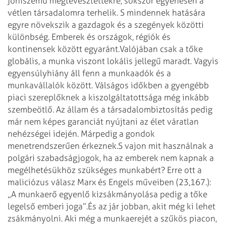
jóhiszemű megtévesztettekre, sokszor egyenesen a
vétlen társadalomra terhelik. S mindennek hatására
egyre növekszik a gazdagok és a szegények közötti
különbség. Emberek és országok, régiók és
kontinensek között egyaránt.
Valójában csak a tőke
globális, a munka viszont lokális jellegű maradt. Vagyis
egyensúlyhiány áll fenn a munkaadók és a
munkavállalók között. Válságos időkben a gyengébb
piaci szereplőknek a kiszolgáltatottsága még inkább
szembeötlő. Az állam és a társadalombiztosítás pedig
már nem képes garanciát nyújtani az élet váratlan
nehézségei idején. Márpedig a gondok
menetrendszerűen érkeznek.
S vajon mit használnak a
polgári szabadságjogok, ha az emberek nem kapnak a
megélhetésükhöz szükséges munkabért? Erre ott a
maliciózus válasz Marx és Engels műveiben (23,167.):
„A munkaerő egyenlő kizsákmányolása pedig a tőke
legelső emberi joga”.
És az jár jobban, akit még ki lehet
zsákmányolni. Aki még a munkaerejét a szűkös piacon,