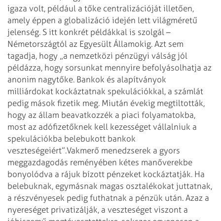
igaza volt, például a tőke centralizációját illetően,
amely éppen a globalizáció idején lett világméretű
jelenség. S itt konkrét példákkal is szolgál –
Németországtól az Egyesült Államokig. Azt sem
tagadja, hogy „a nemzetközi pénzügyi válság jól
példázza, hogy sorsunkat mennyire befolyásolhatja az
anonim nagytőke. Bankok és alapítványok
milliárdokat kockáztatnak spekulációkkal, a számlát
pedig mások fizetik meg. Miután évekig megtiltották,
hogy az állam beavatkozzék a piaci folyamatokba,
most az adófizetőknek kell kezességet vállalniuk a
spekulációkba belebukott bankok
veszteségeiért”.
Vakmerő menedzserek a gyors
meggazdagodás reményében kétes manőverekbe
bonyolódva a rájuk bízott pénzeket kockáztatják. Ha
belebuknak, egymásnak magas osztalékokat juttatnak,
a részvényesek pedig futhatnak a pénzük után. Azaz a
nyereséget privatizálják, a veszteséget viszont a