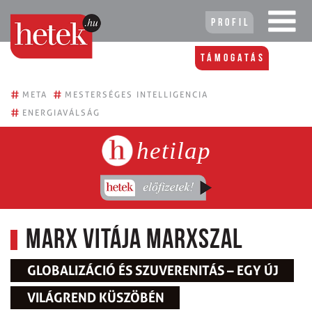
Profil
Támogatás
#
#
META
MESTERSÉGES INTELLIGENCIA
#
ENERGIAVÁLSÁG
hetilap
Marx vitája Marxszal
GLOBALIZÁCIÓ ÉS SZUVERENITÁS – EGY ÚJ
VILÁGREND KÜSZÖBÉN