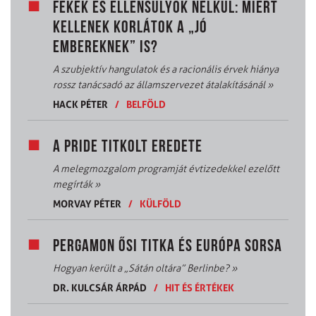
FÉKEK ÉS ELLENSÚLYOK NÉLKÜL: MIÉRT
KELLENEK KORLÁTOK A „JÓ
EMBEREKNEK” IS?
A szubjektív hangulatok és a racionális érvek hiánya
rossz tanácsadó az államszervezet átalakításánál
»
HACK PÉTER
/
BELFÖLD
A PRIDE TITKOLT EREDETE
A melegmozgalom programját évtizedekkel ezelőtt
megírták
»
MORVAY PÉTER
/
KÜLFÖLD
PERGAMON ŐSI TITKA ÉS EURÓPA SORSA
Hogyan került a „Sátán oltára” Berlinbe?
»
DR. KULCSÁR ÁRPÁD
/
HIT ÉS ÉRTÉKEK