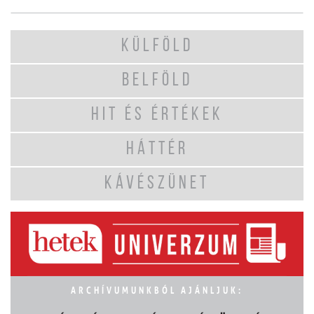
KÜLFÖLD
BELFÖLD
HIT ÉS ÉRTÉKEK
HÁTTÉR
KÁVÉSZÜNET
ARCHÍVUMUNKBÓL AJÁNLJUK: