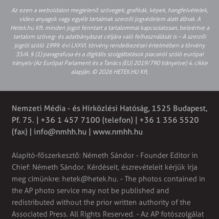
Az ezen a weboldalon megjelenő szövegek, grafikák, képek, hangfelvételek,
video anyagok vagy egyéb tartalmak szerzői jogvédelem alatt állnak. A
Hetek.hu Kft. minden jogot fenntart a tartalommal kapcsolatosan, beleértve a
tartalom szöveg- és adatbányászat céljára való felhasználását is – A szerzői
jogról szóló 1999. évi LXXVI. törvény rendelkezései értelmében a törvény
35/A. § (1) paragrafusa és a digitális szolgáltatások piacairól szóló európai
irányelv (Az Európai Parlament és a Tanács (EU) 2019/790 Irányelve) 4. cikke
alapján. © 2026 HETEK.HU Kft.
Nemzeti Média - és Hírközlési Hatóság, 1525 Budapest,
Pf. 75. | +36 1 457 7100 (telefon) | +36 1 356 5520
(fax) |
info@nmhh.hu
| www.nmhh.hu
Alapító-főszerkesztő: Németh Sándor - Founder Editor in
Chief: Németh Sándor. Kérdéseit, észrevételeit kérjük írja
meg címünkre:
hetek@hetek.hu
. - The photos contained in
the AP photo service may not be published and
redistributed without the prior written authority of the
Associated Press. All Rights Reserved. - Az AP fotószolgálat