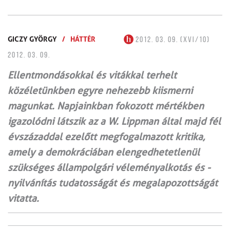
GICZY GYÖRGY
/
HÁTTÉR
2012. 03. 09. (XVI/10)
2012. 03. 09.
Ellentmondásokkal és vitákkal terhelt
közéletünkben egyre nehezebb kiismerni
magunkat. Napjainkban fokozott mértékben
igazolódni látszik az a W. Lippman által majd fél
évszázaddal ezelőtt megfogalmazott kritika,
amely a demokráciában elengedhetetlenül
szükséges állampolgári véleményalkotás és -
nyilvánítás tudatosságát és megalapozottságát
vitatta.