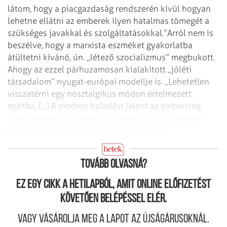
látom, hogy a piacgazdaság rendszerén kívül hogyan
lehetne ellátni az emberek ilyen hatalmas tömegét a
szükséges javakkal és szolgáltatásokkal.”
Arról nem is
beszélve, hogy a marxista eszméket gyakorlatba
átültetni kívánó, ún. „létező szocializmus” megbukott.
Ahogy az ezzel párhuzamosan kialakított „jóléti
társadalom” nyugat-európai modellje is. „Lehetetlen
visszatérni egy nosztalgikus módon értelmezett
múltba. (…) A modern haladást jelent az emberiség
történetében, a szabadság vívmányai továbblépést
jelentenek. Nincs visszaút” – írja az érsek.
Akkor mégis mi lehet a kibontakozás útja?
Tovább olvasná?
Ez egy cikk a hetilapból, amit online előfizetést
követően belépéssel elér.
Vagy vásárolja meg a lapot az újságárusoknál.