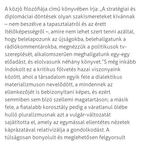
A közjó filozófiája című könyvében írja: „A stratégiai és
diplomáciai döntések olyan szakismereteket kívánnak
– nem beszélve a tapasztalatról és az érett
ítélőképességről –, amire nem lehet szert tenni azáltal,
hogy belelapozunk az újságokba, belehallgatunk a
rádiókommentárokba, megnézzük a politikusok tv-
szereplését, alkalomszerűen meghallgatunk egy-egy
előadást, és elolvasunk néhány könyvet.”
S még inkább
indokolt ez a kritikus fölvetés hazai viszonyaink
között, ahol a társadalom egyik fele a dialektikus
materializmuson nevelődött, a mindennek az
ellenkezőjét is bebizonyítani képes, és ezért
semmiben sem bízó szellemi magatartáson; a másik
fele, a fiatalabb korosztály pedig a váratlanul ölébe
hulló pluralizmusnak azt a vulgár-változatát
sajátította el, amely az egymással ellentétes nézetek
káprázatával relativizálja a gondolkodást. A
túlságosan bonyolult és meglehetősen felgyorsult