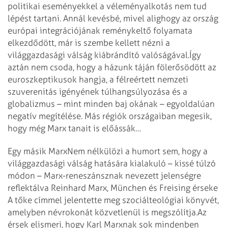
politikai eseményekkel a véleményalkotás nem tud
lépést tartani. Annál kevésbé, mivel alighogy az ország
európai integrációjának reménykeltő folyamata
elkezdődött, már is szembe kellett nézni a
világgazdasági válság kiábrándító valóságával.
Így
aztán nem csoda, hogy a házunk táján fölerősödött az
euroszkeptikusok hangja, a félreértett nemzeti
szuverenitás igényének túlhangsúlyozása és a
globalizmus – mint minden baj okának – egyoldalúan
negatív megítélése. Más régiók országaiban megesik,
hogy még Marx tanait is előássák…
Egy másik Marx
Nem nélkülözi a humort sem, hogy a
világgazdasági válság hatására kialakuló – kissé túlzó
módon – Marx-reneszánsznak nevezett jelenségre
reflektálva Reinhard Marx, München és Freising érseke
A tőke címmel jelentette meg szociálteológiai könyvét,
amelyben névrokonát közvetlenül is megszólítja.
Az
érsek elismeri, hogy Karl Marxnak sok mindenben