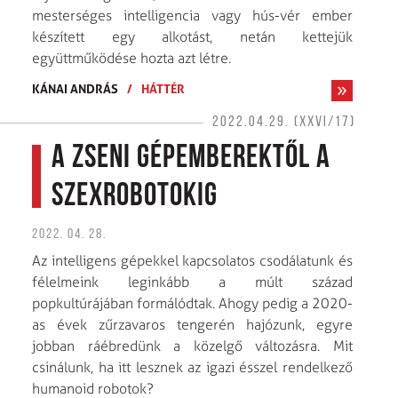
mesterséges intelligencia vagy hús-vér ember
készített egy alkotást, netán kettejük
együttműködése hozta azt létre.
KÁNAI ANDRÁS
/
HÁTTÉR
2022.04.29. (XXVI/17)
A zseni gépemberektől a
szexrobotokig
2022. 04. 28.
Az intelligens gépekkel kapcsolatos csodálatunk és
félelmeink leginkább a múlt század
popkultúrájában formálódtak. Ahogy pedig a 2020-
as évek zűrzavaros tengerén hajózunk, egyre
jobban ráébredünk a közelgő változásra. Mit
csinálunk, ha itt lesznek az igazi ésszel rendelkező
humanoid robotok?