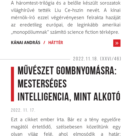
A háromtest-trilógia és a belőle készült sorozatok
világhírűvé tették Liu Ce-hszin nevét. A kínai
mérnök-író ezzel végérvényesen felrakta hazáját
az eredetileg európai, de leginkább amerikai
„monopóliumnak” számító science fiction térképre.
KÁNAI ANDRÁS
/
HÁTTÉR
2022.11.18. (XXVI/46)
Művészet gombnyomásra:
Mesterséges
intelligencia, mint alkotó
2022. 11. 17.
Ezt a cikket ember írta. Bár ez a tény egyelőre
magától értetődő, szélsebesen közelítünk egy
olyan világ felé, ahol elmosódik a határ: