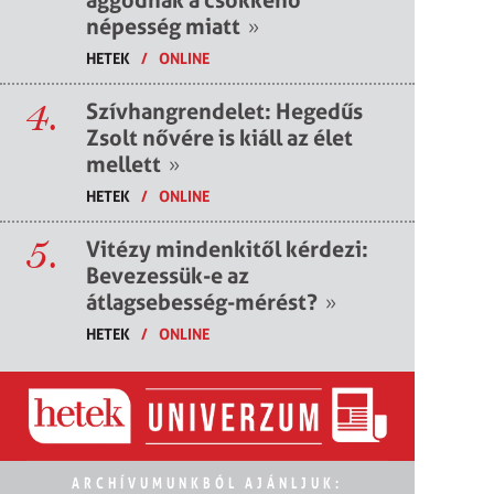
népesség miatt
»
HETEK
/
ONLINE
4.
Szívhangrendelet: Hegedűs
Zsolt nővére is kiáll az élet
mellett
»
HETEK
/
ONLINE
5.
Vitézy mindenkitől kérdezi:
Bevezessük-e az
átlagsebesség-mérést?
»
HETEK
/
ONLINE
ARCHÍVUMUNKBÓL AJÁNLJUK: