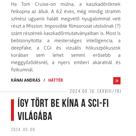
Ha Tom Cruise-on múlna, a kaszkadőröknek
felkopna az álluk. A 62 éves, még mindig stramm
színész ugyanis halált megvető nyugalommal vett
részt a Mission: Impossible filmsorozat utolsónak (?)
szánt részének kaszkadőrmutatványaiban is. Most is
bebizonyította: a mesterséges intelligencia, a
deepfake, a CGI és vizuális hókuszpókuszok
korában sem lehet semmi erősebb a
meggyőződésnél, a nyers emberi akaratnál és
fizikumnál.
KÁNAI ANDRÁS
/
HÁTTÉR
2024.05.10. (XXVIII/19)
Így tört be Kína a sci-fi
világába
2024. 05. 09.