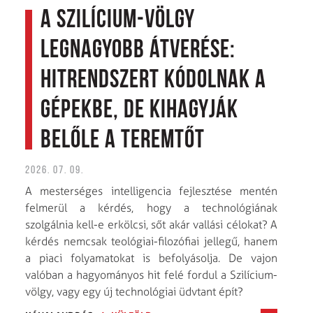
A Szilícium-völgy
legnagyobb átverése:
Hitrendszert kódolnak a
gépekbe, de kihagyják
belőle a Teremtőt
2026. 07. 09.
A mesterséges intelligencia fejlesztése mentén
felmerül a kérdés, hogy a technológiának
szolgálnia kell-e erkölcsi, sőt akár vallási célokat? A
kérdés nemcsak teológiai-filozófiai jellegű, hanem
a piaci folyamatokat is befolyásolja. De vajon
valóban a hagyományos hit felé fordul a Szilícium-
völgy, vagy egy új technológiai üdvtant épít?