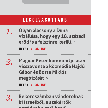
LEGOLVASOTTABB
1.
Olyan alacsony a Duna
vízállása, hogy egy 18. századi
erőd is a felszínre került
»
HETEK
/
ONLINE
2.
Magyar Péter kommentje után
visszavonta a közmédia Hajdú
Gábor és Borsa Miklós
megbízását
»
HETEK
/
ONLINE
3.
Rekordszámban vándorolnak
ki Izraelből, a szakértők
aggódnak a csökkenő