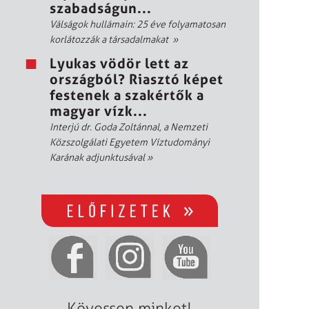
szabadságun...
Válságok hullámain: 25 éve folyamatosan
korlátozzák a társadalmakat
»
Lyukas vödör lett az
országból? Riasztó képet
festenek a szakértők a
magyar vízk...
Interjú dr. Goda Zoltánnal, a Nemzeti
Közszolgálati Egyetem Víztudományi
Karának adjunktusával
»
Kövessen minket!