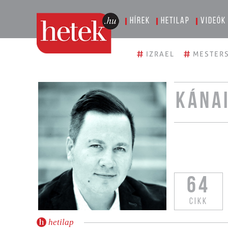
Hírek
Hetilap
Videók
#
#
IZRAEL
MESTERS
KÁNA
64
CIKK
hetilap