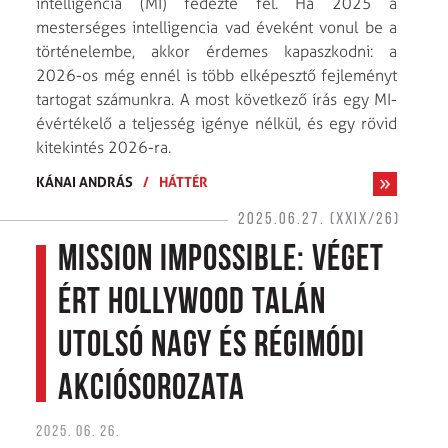
intelligencia (MI) fedezte fel. Ha 2025 a
mesterséges intelligencia vad éveként vonul be a
történelembe, akkor érdemes kapaszkodni: a
2026-os még ennél is több elképesztő fejleményt
tartogat számunkra. A most következő írás egy MI-
évértékelő a teljesség igénye nélkül, és egy rövid
kitekintés 2026-ra.
KÁNAI ANDRÁS
/
HÁTTÉR
2025.06.27. (XXIX/26)
Mission Impossible: Véget
ért Hollywood talán
utolsó nagy és régimódi
akciósorozata
2025. 06. 26.