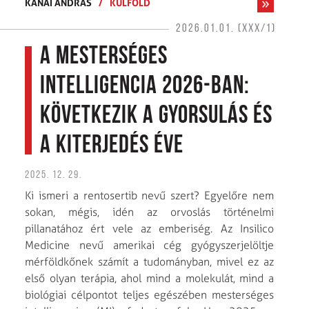
KÁNAI ANDRÁS
/
KÜLFÖLD
2026.01.01. (XXX/1)
A mesterséges
intelligencia 2026-ban:
Következik a gyorsulás és
a kiterjedés éve
2025. 12. 29.
Ki ismeri a rentosertib nevű szert? Egyelőre nem
sokan, mégis, idén az orvoslás történelmi
pillanatához ért vele az emberiség. Az Insilico
Medicine nevű amerikai cég gyógyszerjelöltje
mérföldkőnek számít a tudományban, mivel ez az
első olyan terápia, ahol mind a molekulát, mind a
biológiai célpontot teljes egészében mesterséges