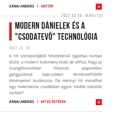
KÁNAI ANDRÁS
/
HÁTTÉR
2022.03.25. (XXVI/12)
Modern Dánielek és a
"csodatevő" technológia
2022. 03. 24.
A hit szempontjából hihetetlenül izgalmas korban
élünk: a modern tudomány közel jár ahhoz, hogy az
evangéliumokban felsorolt, alapvetően
gyógyulással kapcsolatos természetfölötti
élményeket leutánozza. De mennyi hit maradhat
egy materialista csodákban egyre inkább tobzódó
korban?
KÁNAI ANDRÁS
/
HIT ÉS ÉRTÉKEK