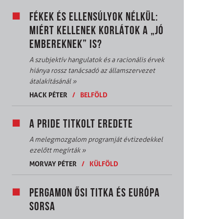
FÉKEK ÉS ELLENSÚLYOK NÉLKÜL:
MIÉRT KELLENEK KORLÁTOK A „JÓ
EMBEREKNEK” IS?
A szubjektív hangulatok és a racionális érvek
hiánya rossz tanácsadó az államszervezet
átalakításánál
»
HACK PÉTER
/
BELFÖLD
A PRIDE TITKOLT EREDETE
A melegmozgalom programját évtizedekkel
ezelőtt megírták
»
MORVAY PÉTER
/
KÜLFÖLD
PERGAMON ŐSI TITKA ÉS EURÓPA
SORSA