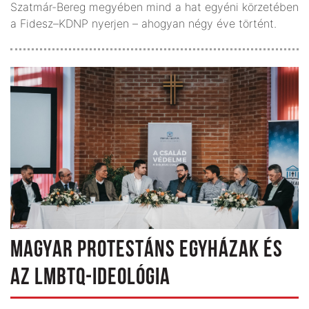
Szatmár-Bereg megyében mind a hat egyéni körzetében
a Fidesz–KDNP nyerjen – ahogyan négy éve történt.
MAGYAR PROTESTÁNS EGYHÁZAK ÉS
AZ LMBTQ-IDEOLÓGIA