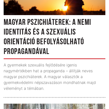
MAGYAR PSZICHIÁTEREK: A NEMI
IDENTITÁS ÉS A SZEXUÁLIS
ORIENTÁCIÓ BEFOLYÁSOLHATÓ
PROPAGANDÁVAL
A gyermekek szexuális fejlődésére igenis
nagymértékben hat a propaganda – állítják neves
magyar pszichiáterek. A magyar választók a
gyermekvédelmi népszavazáson mondhatnak majd
véleményt a témában.