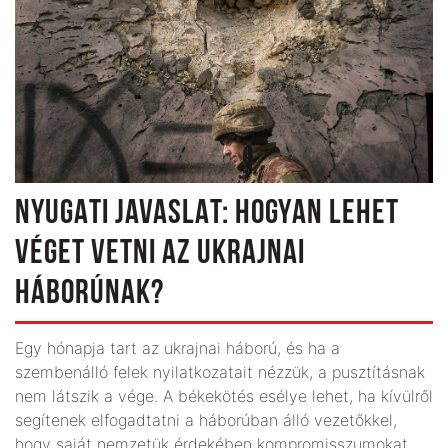
NYUGATI JAVASLAT: HOGYAN LEHET
VÉGET VETNI AZ UKRAJNAI
HÁBORÚNAK?
Egy hónapja tart az ukrajnai háború, és ha a
szembenálló felek nyilatkozatait nézzük, a pusztításnak
nem látszik a vége. A békekötés esélye lehet, ha kívülről
segítenek elfogadtatni a háborúban álló vezetőkkel,
hogy saját nemzetük érdekében kompromisszumokat