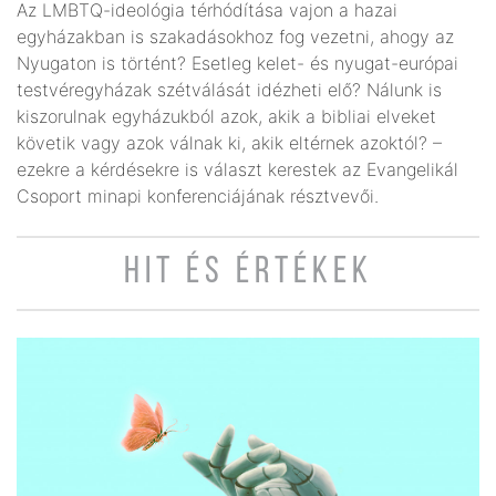
Az LMBTQ-ideológia térhódítása vajon a hazai
egyházakban is szakadásokhoz fog vezetni, ahogy az
Nyugaton is történt? Esetleg kelet- és nyugat-európai
testvéregyházak szétválását idézheti elő? Nálunk is
kiszorulnak egyházukból azok, akik a bibliai elveket
követik vagy azok válnak ki, akik eltérnek azoktól? –
ezekre a kérdésekre is választ kerestek az Evangelikál
Csoport minapi konferenciájának résztvevői.
HIT ÉS ÉRTÉKEK