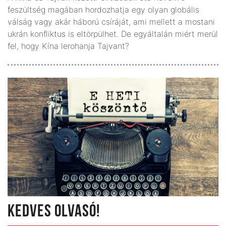
feszültség magában hordozhatja egy olyan globális
válság vagy akár háború csíráját, ami mellett a mostani
ukrán konfliktus is eltörpülhet. De egyáltalán miért merül
fel, hogy Kína lerohanja Tajvant?
KEDVES OLVASÓ!