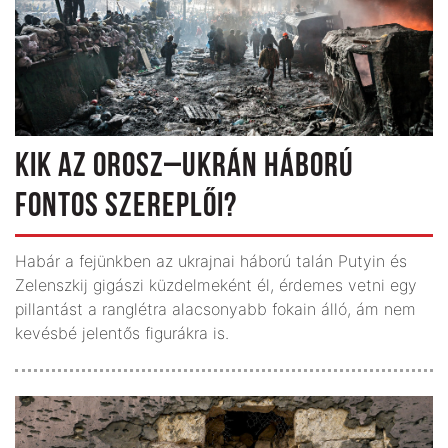
KIK AZ OROSZ–UKRÁN HÁBORÚ
FONTOS SZEREPLŐI?
Habár a fejünkben az ukrajnai háború talán Putyin és
Zelenszkij gigászi küzdelmeként él, érdemes vetni egy
pillantást a ranglétra alacsonyabb fokain álló, ám nem
kevésbé jelentős figurákra is.