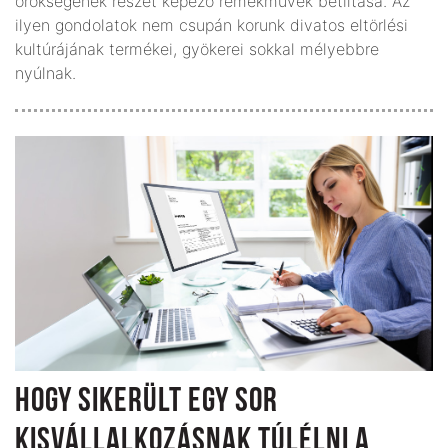
örökségének részét képező remekművek betiltása. Az
ilyen gondolatok nem csupán korunk divatos eltörlési
kultú­rá­jának termékei, gyökerei sok­kal mélyebbre
nyúlnak.
HOGY SIKERÜLT EGY SOR
KISVÁLLALKOZÁSNAK TÚLÉLNI A