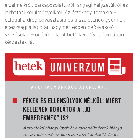
érzelmeikről, párkapcsolatukról, anyagi helyzetükről és
lakhatási körülményeikről. Az érzékeny témákra –
például a drogfogyasztásra és a születendő gyermek
egészségi állapotát nagymértékben befolyásoló
szokásokra – önállóan kitölthető kérdőíves formában
kérdeztek rá.
ARCHÍVUMUNKBÓL AJÁNLJUK:
FÉKEK ÉS ELLENSÚLYOK NÉLKÜL: MIÉRT
KELLENEK KORLÁTOK A „JÓ
EMBEREKNEK” IS?
A szubjektív hangulatok és a racionális érvek hiánya
rossz tanácsadó az államszervezet átalakításánál
»