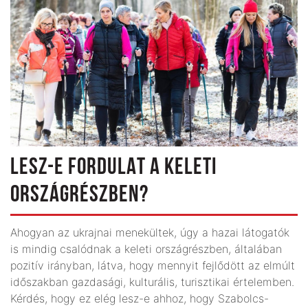
LESZ-E FORDULAT A KELETI
ORSZÁGRÉSZBEN?
Ahogyan az ukrajnai menekültek, úgy a hazai látogatók
is mindig csalódnak a keleti országrészben, általában
pozitív irányban, látva, hogy mennyit fejlődött az elmúlt
időszakban gazdasági, kulturális, turisztikai értelemben.
Kérdés, hogy ez elég lesz-e ahhoz, hogy Szabolcs-