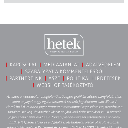
KAPCSOLAT
MÉDIAAJÁNLAT
ADATVÉDELEM
SZABÁLYZAT A KOMMENTELÉSRŐL
PARTNEREINK
ÁSZF
POLITIKAI HIRDETÉSEK
WEBSHOP TÁJÉKOZTATÓ
Az ezen a weboldalon megjelenő szövegek, grafikák, képek, hangfelvételek,
video anyagok vagy egyéb tartalmak szerzői jogvédelem alatt állnak. A
Hetek.hu Kft. minden jogot fenntart a tartalommal kapcsolatosan, beleértve a
tartalom szöveg- és adatbányászat céljára való felhasználását is – A szerzői
jogról szóló 1999. évi LXXVI. törvény rendelkezései értelmében a törvény
35/A. § (1) paragrafusa és a digitális szolgáltatások piacairól szóló európai
irányelv (Az Európai Parlament és a Tanács (EU) 2019/790 Irányelve) 4. cikke