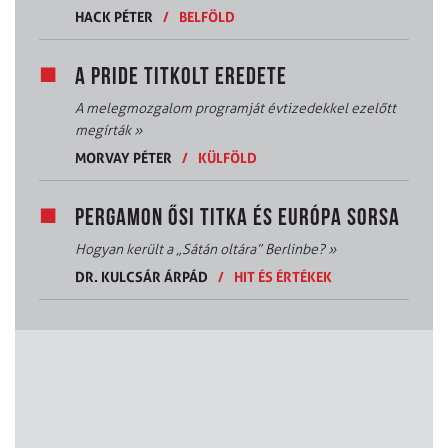
HACK PÉTER
/
BELFÖLD
A PRIDE TITKOLT EREDETE
A melegmozgalom programját évtizedekkel ezelőtt
megírták
»
MORVAY PÉTER
/
KÜLFÖLD
PERGAMON ŐSI TITKA ÉS EURÓPA SORSA
Hogyan került a „Sátán oltára” Berlinbe?
»
DR. KULCSÁR ÁRPÁD
/
HIT ÉS ÉRTÉKEK