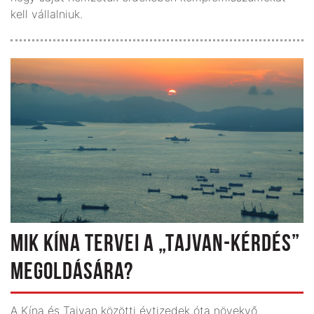
kell vállalniuk.
MIK KÍNA TERVEI A „TAJVAN-KÉRDÉS”
MEGOLDÁSÁRA?
A Kína és Tajvan közötti évtizedek óta növekvő