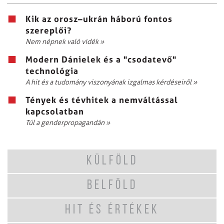
Kik az orosz–ukrán háború fontos
szereplői?
Nem népnek való vidék
»
Modern Dánielek és a "csodatevő"
technológia
A hit és a tudomány viszonyának izgalmas kérdéseiről
»
Tények és tévhitek a nemváltással
kapcsolatban
Túl a genderpropagandán
»
KÜLFÖLD
BELFÖLD
HIT ÉS ÉRTÉKEK