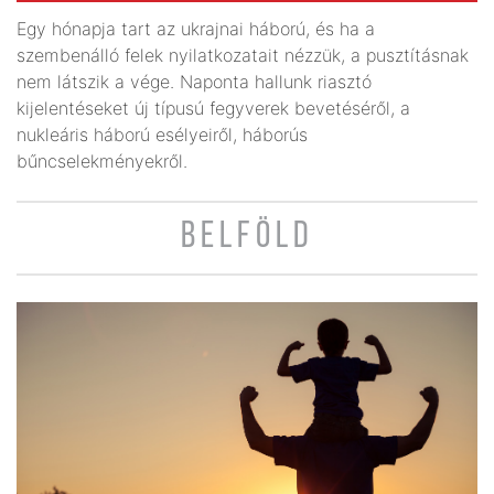
Egy hónapja tart az ukrajnai háború, és ha a
szembenálló felek nyilatkozatait nézzük, a pusztításnak
nem látszik a vége. Naponta hallunk riasztó
kijelentéseket új típusú fegyverek bevetéséről, a
nukleáris háború esélyeiről, háborús
bűncselekményekről.
BELFÖLD