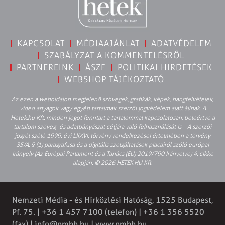
KAPCSOLAT
MÉDIAAJÁNLAT
ADATVÉDELEM
SZABÁLYZAT A KOMMENTELÉSRŐL
PARTNEREINK
ÁSZF
POLITIKAI HIRDETÉSEK
WEBSHOP TÁJÉKOZTATÓ
Az ezen a weboldalon megjelenő szövegek, grafikák, képek, hangfelvételek,
video anyagok vagy egyéb tartalmak szerzői jogvédelem alatt állnak. A
Hetek.hu Kft. minden jogot fenntart a tartalommal kapcsolatosan, beleértve a
tartalom szöveg- és adatbányászat céljára való felhasználását is – A szerzői
jogról szóló 1999. évi LXXVI. törvény rendelkezései értelmében a törvény
35/A. § (1) paragrafusa és a digitális szolgáltatások piacairól szóló európai
irányelv (Az Európai Parlament és a Tanács (EU) 2019/790 Irányelve) 4. cikke
alapján. © 2026 HETEK.HU Kft.
Nemzeti Média - és Hírközlési Hatóság, 1525 Budapest,
Pf. 75. | +36 1 457 7100 (telefon) | +36 1 356 5520
(fax) |
info@nmhh.hu
| www.nmhh.hu