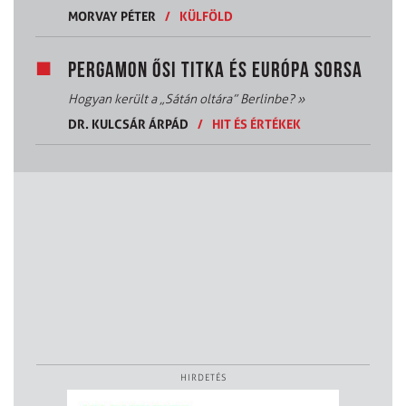
MORVAY PÉTER
/
KÜLFÖLD
PERGAMON ŐSI TITKA ÉS EURÓPA SORSA
Hogyan került a „Sátán oltára” Berlinbe?
»
DR. KULCSÁR ÁRPÁD
/
HIT ÉS ÉRTÉKEK
HIRDETÉS