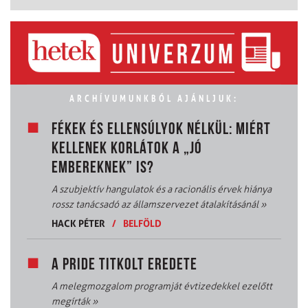
ARCHÍVUMUNKBÓL AJÁNLJUK:
FÉKEK ÉS ELLENSÚLYOK NÉLKÜL: MIÉRT
KELLENEK KORLÁTOK A „JÓ
EMBEREKNEK” IS?
A szubjektív hangulatok és a racionális érvek hiánya
rossz tanácsadó az államszervezet átalakításánál
»
HACK PÉTER
/
BELFÖLD
A PRIDE TITKOLT EREDETE
A melegmozgalom programját évtizedekkel ezelőtt
megírták
»