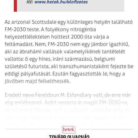
itt:
www.hetek.hu/elofizetes
Az arizonai Scottsdale egy különleges helyén található
FM-2030 teste. A folyékony nitrogénba
helyezettlélektelen holttest 2000 óta várja a
feltámadást. Nem, FM-2030 nem egy jámbor igazhitű,
aki az ábrahámi vallások valamelyikének tantételét
vallotta: ő egy híres, iráni származású, belgiumi
születésű futurista, aki transzhumanistaként fejezte be
eddigi pályafutását. Ezután fagyasztották le, hogy a
jövőben majd felkelthessék.
Eredeti neve Fereidoun M. Esfandiary volt, de erre már
alig emlékeznek. Azért nevezte át magát FM-2030-ra,
mivel erre a dátumra esik a századik születésnapja, és
úgy vélte, hogy a harmincas évek „varázslatos évek
lesznek”, amikor már senkinek nem lesz életkora és
mindenkinek adott a lehetőség: örökké élni.