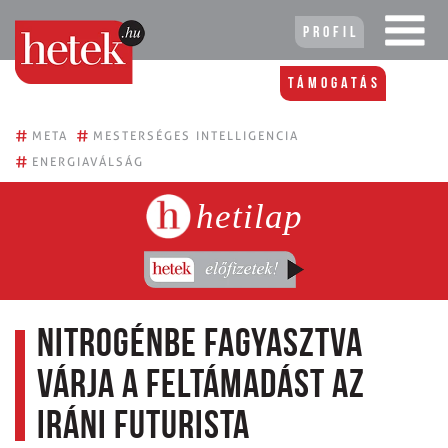
Profil
Támogatás
#
#
META
MESTERSÉGES INTELLIGENCIA
#
ENERGIAVÁLSÁG
hetilap
Nitrogénbe fagyasztva
várja a feltámadást az
iráni futurista