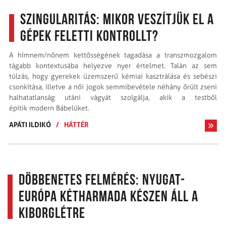
Szingularitás: Mikor veszítjük el a
gépek feletti kontrollt?
A hímnem/nőnem kettősségének tagadása a transzmozgalom
tágabb kontextusába helyezve nyer értelmet. Talán az sem
túlzás, hogy gyerekek üzemszerű kémiai kasztrálása és sebészi
csonkítása, illetve a női jogok semmibevétele néhány őrült zseni
halhatatlanság utáni vágyát szolgálja, akik a testből
építik modern Bábelüket.
APÁTI ILDIKÓ
/
HÁTTÉR
Döbbenetes felmérés: Nyugat-
Európa kétharmada készen áll a
kiborglétre