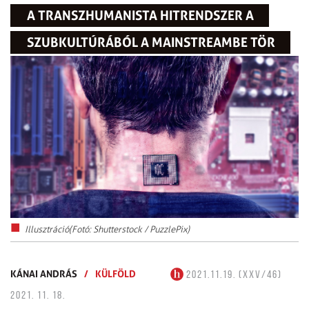
A TRANSZHUMANISTA HITRENDSZER A
SZUBKULTÚRÁBÓL A MAINSTREAMBE TÖR
Illusztráció(Fotó: Shutterstock / PuzzlePix)
KÁNAI ANDRÁS
/
KÜLFÖLD
2021.11.19. (XXV/46)
2021. 11. 18.