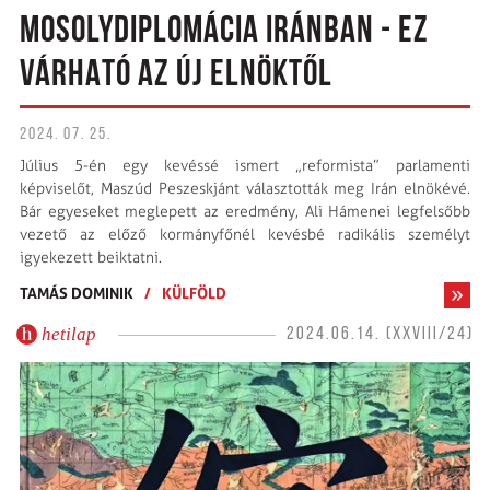
MOSOLYDIPLOMÁCIA IRÁNBAN - EZ
VÁRHATÓ AZ ÚJ ELNÖKTŐL
2024. 07. 25.
Július 5-én egy kevéssé ismert „reformista” parlamenti
képviselőt, Maszúd Peszeskjánt választották meg Irán elnökévé.
Bár egyeseket meglepett az eredmény, Ali Hámenei legfelsőbb
vezető az előző kormányfőnél kevésbé radikális személyt
igyekezett beiktatni.
TAMÁS DOMINIK
/
KÜLFÖLD
hetilap
2024.06.14. (XXVIII/24)