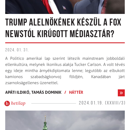
TRUMP ALELNÖKÉNEK KÉSZÜL A FOX
NEWSTÓL KIRÚGOTT MÉDIASZTÁR?
2024. 01. 31.
A Politico amerikai lap szerint létezik mainstream jobboldali
ellenkultúra, melynek ikonikus alakja Tucker Carlson. A volt tévés
egy ideje mintha árnyékdiplomata lenne; legutóbb az elbukott
kamionos szabadságkonvoj földjén, Kanadában járt
zsarnokságellenes üzenettel.
APÁTI ILDIKÓ,
TAMÁS DOMINIK
/
HÁTTÉR
hetilap
2024.01.19. (XXVIII/3)