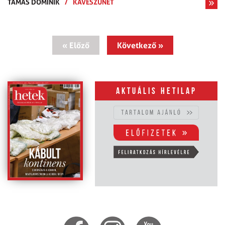
TAMÁS DOMINIK
/
KÁVÉSZÜNET
« Előző
Következő »
Aktuális hetilap