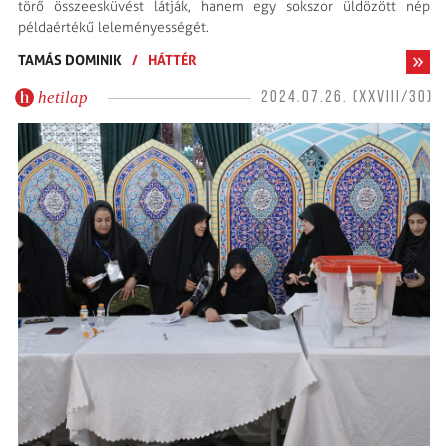
törő összeesküvést látják, hanem egy sokszor üldözött nép
példaértékű leleményességét.
TAMÁS DOMINIK
/
HÁTTÉR
hetilap
2024.07.26. (XXVIII/30)