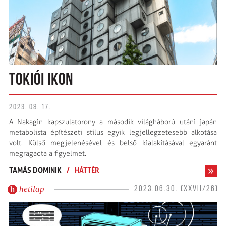
TOKIÓI IKON
2023. 08. 17.
A Nakagin kapszulatorony a második világháború utáni japán
metabolista építészeti stílus egyik legjellegzetesebb alkotása
volt. Külső megjelenésével és belső kialakításával egyaránt
megragadta a figyelmet.
TAMÁS DOMINIK
/
HÁTTÉR
hetilap
2023.06.30. (XXVII/26)