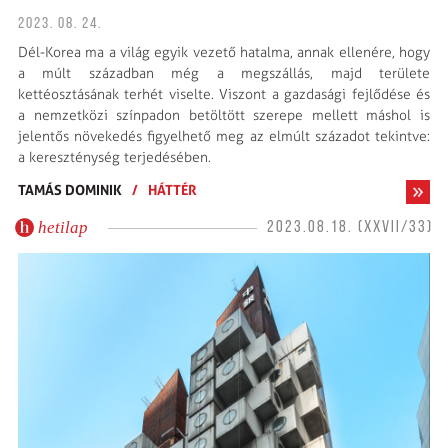
2023. 08. 24.
Dél-Korea ma a világ egyik vezető hatalma, annak ellenére, hogy
a múlt században még a megszállás, majd területe
kettéosztásának terhét viselte. Viszont a gazdasági fejlődése és
a nemzetközi színpadon betöltött szerepe mellett máshol is
jelentős növekedés figyelhető meg az elmúlt századot tekintve:
a kereszténység terjedésében.
TAMÁS DOMINIK
/
HÁTTÉR
hetilap
2023.08.18. (XXVII/33)