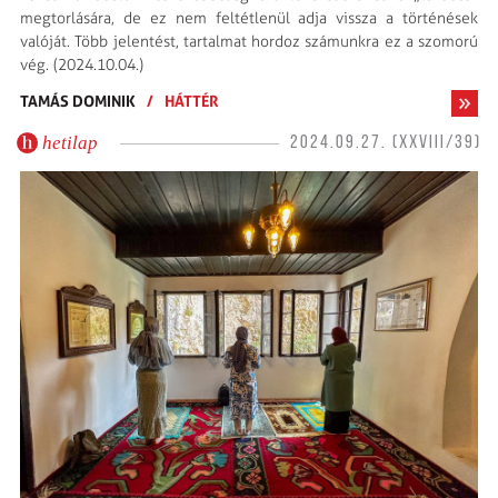
megtorlására, de ez nem feltétlenül adja vissza a történések
valóját. Több jelentést, tartalmat hordoz számunkra ez a szomorú
vég. (2024.10.04.)
TAMÁS DOMINIK
/
HÁTTÉR
hetilap
2024.09.27. (XXVIII/39)