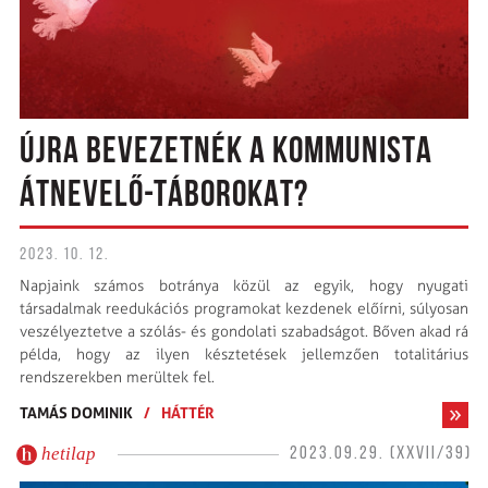
ÚJRA BEVEZETNÉK A KOMMUNISTA
ÁTNEVELŐ-TÁBOROKAT?
2023. 10. 12.
Napjaink számos botránya közül az egyik, hogy nyugati
társadalmak reedukációs programokat kezdenek előírni, súlyosan
veszélyeztetve a szólás- és gondolati szabadságot. Bőven akad rá
példa, hogy az ilyen késztetések jellemzően totalitárius
rendszerekben merültek fel.
TAMÁS DOMINIK
/
HÁTTÉR
hetilap
2023.09.29. (XXVII/39)