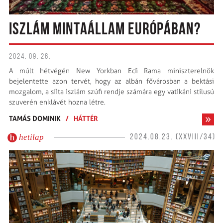
ISZLÁM MINTAÁLLAM EURÓPÁBAN?
2024. 09. 26.
A múlt hétvégén New Yorkban Edi Rama miniszterelnök
bejelentette azon tervét, hogy az albán fővárosban a bektási
mozgalom, a síita iszlám szúfi rendje számára egy vatikáni stílusú
szuverén enklávét hozna létre.
TAMÁS DOMINIK
/
HÁTTÉR
hetilap
2024.08.23. (XXVIII/34)