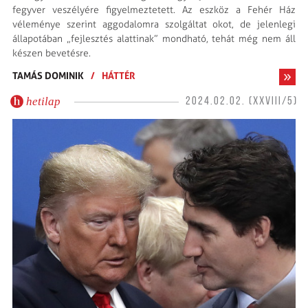
fegyver veszélyére figyelmeztetett. Az esz­köz a Fehér Ház
véleménye szerint aggodalomra szolgáltat okot, de jelenlegi
állapotában „fejlesztés alattinak” mondható, tehát még nem áll
készen bevetésre.
TAMÁS DOMINIK
/
HÁTTÉR
hetilap
2024.02.02. (XXVIII/5)