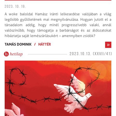
2023. 10. 19.
A woke baloldal Hamász iránti lelkesedése valójában a világ
legősibb gyűlöletének mai megnyilvánulása. Hogyan jutott el a
társadalom addig, hogy minél progresszívebb valaki, annál
valószínűbb, hogy támogatja a barbárságot és az áldozatokat
hibáztatja saját lemészárlásukért – amennyiben zsidók?
TAMÁS DOMINIK
/
HÁTTÉR
hetilap
2023.10.13. (XXVII/41)