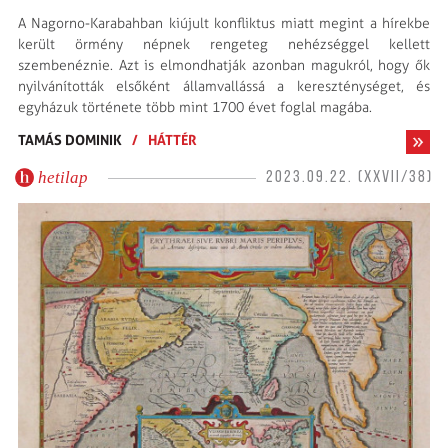
A Nagorno-Karabahban kiújult konfliktus miatt megint a hírekbe
került örmény népnek rengeteg nehézséggel kellett
szembenéznie. Azt is elmondhatják azonban magukról, hogy ők
nyilvánították elsőként államvallássá a kereszténységet, és
egyházuk története több mint 1700 évet foglal magába.
TAMÁS DOMINIK
/
HÁTTÉR
hetilap
2023.09.22. (XXVII/38)