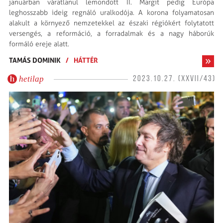
januárban váratlanul lemondott II. Margit pedig Európa
leghosszabb ideig regnáló uralkodója. A korona folyamatosan
alakult a környező nemzetekkel az északi régiókért folytatott
versengés, a reformáció, a forradalmak és a nagy háborúk
formáló ereje alatt.
TAMÁS DOMINIK
/
HÁTTÉR
hetilap
2023.10.27. (XXVII/43)