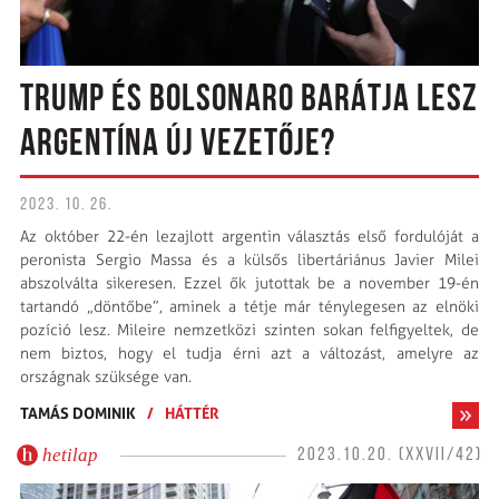
TRUMP ÉS BOLSONARO BARÁTJA LESZ
ARGENTÍNA ÚJ VEZETŐJE?
2023. 10. 26.
Az október 22-én lezajlott argentin választás első fordulóját a
peronista Sergio Massa és a külsős libertáriánus Javier Milei
abszolválta sikeresen. Ezzel ők jutottak be a november 19-én
tartandó „döntőbe”, aminek a tétje már ténylegesen az elnöki
pozíció lesz. Mileire nemzetközi szinten sokan felfigyeltek, de
nem biztos, hogy el tudja érni azt a változást, amelyre az
országnak szüksége van.
TAMÁS DOMINIK
/
HÁTTÉR
hetilap
2023.10.20. (XXVII/42)