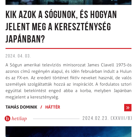
KIK AZOK A SÓGUNOK, ÉS HOGYAN
JELENT MEG A KERESZTÉNYSÉG
JAPÁNBAN?
2024. 04. 03.
A Sógun amerikai televíziós minisorozat James Clavell 1975-ös
azonos című regényén alapul, és idén februárban indult a Hulun
és az FX-en. Az eredeti történet fiktív neveket használ, de valós
személyek szolgáltatták hozzá az inspirációt. A fordulatos sztori
egyúttal betekintést enged abba a korba, melyben Japánban
megjelent a kereszténység.
TAMÁS DOMINIK
/
HÁTTÉR
hetilap
2024.02.23. (XXVIII/8)