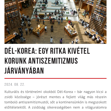
DÉL-KOREA: EGY RITKA KIVÉTEL
KORUNK ANTISZEMITIZMUS
JÁRVÁNYÁBAN
2024. 08. 22.
Kulturális és történelmi okokból Dél-Korea – bár nagyon kicsi a
zsidó közössége – jórészt mentes a fejlett világ más részein
tomboló antiszemitizmustól, sőt a kontinensünkön is megszokott
előítéletektől. A zsidóság sikerességében nem a világuralomra