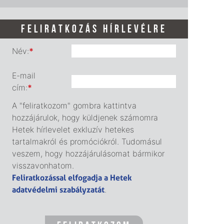
FELIRATKOZÁS HÍRLEVÉLRE
Név:
*
E-mail
cím:
*
A "feliratkozom" gombra kattintva
hozzájárulok, hogy küldjenek számomra
Hetek hírlevelet exkluzív hetekes
tartalmakról és promóciókról. Tudomásul
veszem, hogy hozzájárulásomat bármikor
visszavonhatom.
Feliratkozással elfogadja a Hetek
adatvédelmi szabályzatát
.