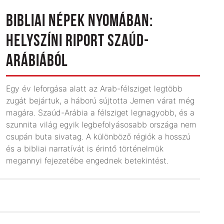
BIBLIAI NÉPEK NYOMÁBAN:
HELYSZÍNI RIPORT SZAÚD-
ARÁBIÁBÓL
Egy év leforgása alatt az Arab-félsziget legtöbb
zugát bejártuk, a háború sújtotta Jemen várat még
magára. Szaúd-Arábia a félsziget legnagyobb, és a
szunnita világ egyik legbefolyásosabb országa nem
csupán buta sivatag. A különböző régiók a hosszú
és a bibliai narratívát is érintő történelmük
megannyi fejezetébe engednek betekintést.