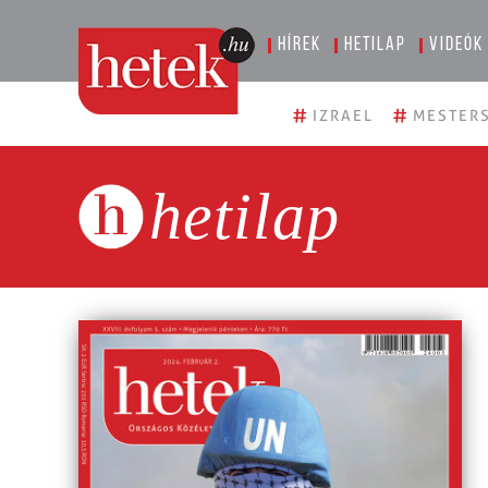
Hírek
Hetilap
Videók
#
#
IZRAEL
MESTERS
hetilap