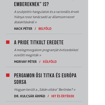
EMBEREKNEK” IS?
A szubjektív hangulatok és a racionális érvek
hiánya rossz tanácsadó az államszervezet
átalakításánál
»
HACK PÉTER
/
BELFÖLD
A PRIDE TITKOLT EREDETE
A melegmozgalom programját évtizedekkel
ezelőtt megírták
»
MORVAY PÉTER
/
KÜLFÖLD
PERGAMON ŐSI TITKA ÉS EURÓPA
SORSA
Hogyan került a „Sátán oltára” Berlinbe?
»
DR. KULCSÁR ÁRPÁD
/
HIT ÉS ÉRTÉKEK