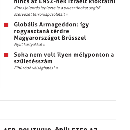
nincs az ENSZ-nek Izraelt kioktatni
Kínos jelentés leplezte le a palesztinokat segítő
szervezet terrorkapcsolatait
»
Globális Armageddon: így
rogyasztaná térdre
Magyarországot Brüsszel
Nyílt kártyákkal
»
Soha nem volt ilyen mélyponton a
születésszám
Elhúzódó válsághatás?
»