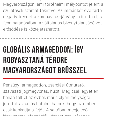
Magyarországon, ami történelmi mélypontot jelent a
születések számát tekintve. Az immár két éve tartó
negatív trendet a koronavírus-járvány indította el, s
fennmaradásában az általános bizonytalanságérzet
erősödése is közrejátszhatott.
GLOBÁLIS ARMAGEDDON: ÍGY
ROGYASZTANÁ TÉRDRE
MAGYARORSZÁGOT BRÜSSZEL
Pénzügyi armageddon, zsarolási útmutató,
szavazati jogmegvonás, huxit. Még csak egyetlen
hónap telt el az évből, máris olyan mélységre
jutottak az uniós hatalmi harcok, hogy az ember
csak kapkodja a fejét. A sajtóban megjelenő
kiszivárgott információk viszont csak részben