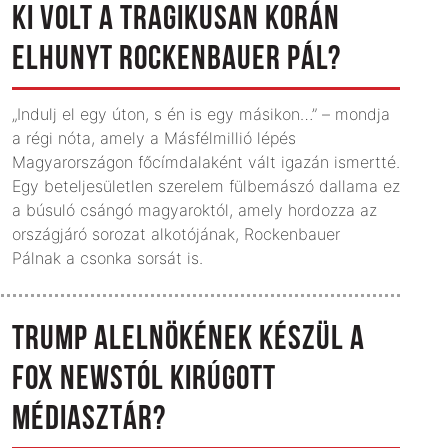
KI VOLT A TRAGIKUSAN KORÁN
ELHUNYT ROCKENBAUER PÁL?
„Indulj el egy úton, s én is egy másikon…” – mondja
a régi nóta, amely a Másfélmillió lépés
Magyarországon főcímdalaként vált igazán ismertté.
Egy beteljesületlen szerelem fülbemászó dallama ez
a búsuló csángó magyaroktól, amely hordozza az
országjáró sorozat alkotójának, Rockenbauer
Pálnak a csonka sorsát is.
TRUMP ALELNÖKÉNEK KÉSZÜL A
FOX NEWSTÓL KIRÚGOTT
MÉDIASZTÁR?