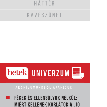
HÁTTÉR
KÁVÉSZÜNET
ARCHÍVUMUNKBÓL AJÁNLJUK:
FÉKEK ÉS ELLENSÚLYOK NÉLKÜL:
MIÉRT KELLENEK KORLÁTOK A „JÓ