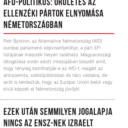
AFD-POLITIKUS: ŐRÜLETES AZ
ELLENZÉKI PÁRTOK ELNYOMÁSA
NÉMETORSZÁGBAN
Petr Bystron, az Alternative Németország (AfD)
európai parlamenti képviselőjelöltje, a párt EP-
listájának második helyén található. Magyarországi
látogatása során adott interjújában beszélt arról,
hogy tényleg betilthatják-e az AfD-t, reagált az
antiszemita, szélsõjobboldali és náci vádakra, de
arról is kérdeztük, hogy az Európai Unión belül vagy
kívül képzeli el Németország jövőjét.
EZEK UTÁN SEMMILYEN JOGALAPJA
NINCS AZ ENSZ-NEK IZRAELT