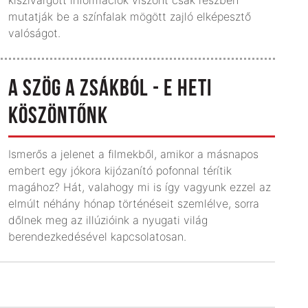
mutatják be a színfalak mögött zajló elképesztő
valóságot.
A SZÖG A ZSÁKBÓL - E HETI
KÖSZÖNTŐNK
Ismerős a jelenet a filmekből, amikor a másnapos
embert egy jókora kijózanító pofonnal térítik
magához? Hát, valahogy mi is így vagyunk ezzel az
elmúlt néhány hónap történéseit szemlélve, sorra
dőlnek meg az illúzióink a nyugati világ
berendezkedésével kapcsolatosan.