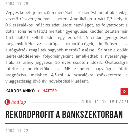
2004. 11. 29.
Vegyes képet, jellemzően mérsékelt csökkenést mutattak a világ
vezető részvényindexei a héten. Amerikában a várt 0,3 helyett
0,6 százalékos inflációs adat látott napvilágot, és folytatódott a
dollár soha nem látott mérték? gyengülése, kedden délután már
1,31 dollárt kellett adni egy euróért. A dollár gyengülését
megsínylették az európai exportőrcégek, különösen az
autógyártók reagáltak nagyobb mérték? eséssel. Szintén a dollár
leértékelődésének folyományaként emelkedtek a nyersanyag-
árak, az arany jegyzése 16 éves csúcson időzik. Óvatosságra
intette a befektetőket az IMF e héten napvilágot látott
prognózisa, melyben 4,3-ról 4 százalékra csökkentette a
világgazdaság jövő évi növekedési kilátásait.
KARDOS ANIKÓ
/
HÁTTÉR
hetilap
2004. 11. 19. (VIII/47)
REKORDPROFIT A BANKSZEKTORBAN
2004. 11. 22.