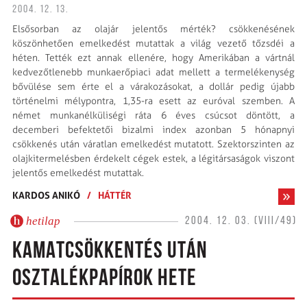
2004. 12. 13.
Elsősorban az olajár jelentős mérték? csökkenésének
köszönhetően emelkedést mutattak a világ vezető tőzsdéi a
héten. Tették ezt annak ellenére, hogy Amerikában a vártnál
kedvezőtlenebb munkaerőpiaci adat mellett a termelékenység
bővülése sem érte el a várakozásokat, a dollár pedig újabb
történelmi mélypontra, 1,35-ra esett az euróval szemben. A
német munkanélküliségi ráta 6 éves csúcsot döntött, a
decemberi befektetői bizalmi index azonban 5 hónapnyi
csökkenés után váratlan emelkedést mutatott. Szektorszinten az
olajkitermelésben érdekelt cégek estek, a légitársaságok viszont
jelentős emelkedést mutattak.
KARDOS ANIKÓ
/
HÁTTÉR
hetilap
2004. 12. 03. (VIII/49)
KAMATCSÖKKENTÉS UTÁN
OSZTALÉKPAPÍROK HETE