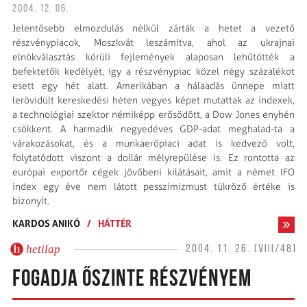
2004. 12. 06.
Jelentősebb elmozdulás nélkül zárták a hetet a vezető
részvénypiacok, Moszkvát leszámítva, ahol az ukrajnai
elnökválasztás körüli fejlemények alaposan lehűtötték a
befektetők kedélyét, így a részvénypiac közel négy százalékot
esett egy hét alatt. Amerikában a hálaadás ünnepe miatt
lerövidült kereskedési héten vegyes képet mutattak az indexek,
a technológiai szektor némiképp erősödött, a Dow Jones enyhén
csökkent. A harmadik negyedéves GDP-adat meghalad-ta a
várakozásokat, és a munkaerőpiaci adat is kedvező volt,
folytatódott viszont a dollár mélyrepülése is. Ez rontotta az
európai exportőr cégek jövőbeni kilátásait, amit a német IFO
index egy éve nem látott pesszimizmust tükröző értéke is
bizonyít.
KARDOS ANIKÓ
/
HÁTTÉR
hetilap
2004. 11. 26. (VIII/48)
FOGADJA ŐSZINTE RÉSZVÉNYEM