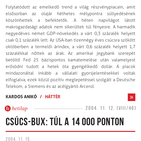
Folytatódott az emelkedő trend a világ részvénypiacain, amit
elsősorban az olajár héthetes mélypontra süllyedésének
köszönhettek a befektetők. A héten napvilágot látott
makrogazdasági adatok nem sikerültek túl fényesre. A harmadik
negyedéves német GDP-növekedés a várt 0,3 százalék helyett
csak 0,1 százalék lett. Az USA-ban tizennégy éves csúcsra szökött
októberben a termelői árindex, a várt 0,6 százalék helyett 1,7
százalékkal nőttek az árak. Az amerikai jegybank szerepét
betöltő Fed 25 bázispontos kamatemelése után valamelyest
erősödni tudott a hetek óta gyengélkedő dollár. A piacok
mindazonáltal inkább a vállalati gyorsjelentésekkel voltak
elfoglalva, ezek közül pozitív meglepetéssel szolgált a Deutsche
Telekom, a Siemens és az acélgyártó Arcerol.
KARDOS ANIKÓ
/
HÁTTÉR
hetilap
2004. 11. 12. (VIII/46)
CSÚCS-BUX: TÚL A 14 000 PONTON
2004. 11. 15.