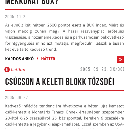
MEKKORÁT BUX?
2005. 10. 25.
Az elmúlt két hétben 2500 pontot esett a BUX index. Miért és
vajon meddig zuhan még? A hazai részvénypiac erőteljes
visszaesése, a hozamemelkedés és a párhuzamosan bekövetkező
forintgyengülés mind azt mutatja, megfordulni látszik a lassan
két éve tartó kedvező trend.
KARDOS ANIKÓ
/
HÁTTÉR
hetilap
2005. 09. 23. (IX/38)
CSÚCSON A KELETI BLOKK TŐZSDÉI
2005. 09. 27.
Kedvező inflációs tendenciára hivatkozva a héten újra kamatot
csökkentett a Monetáris Tanács. Ennek értelmében szeptember
20-ától 6,25 százalékról 25 bázisponttal, kereken 6 százalékra
csökkentette a jegybanki alapkamatlábat. Ezzel szemben az USA-