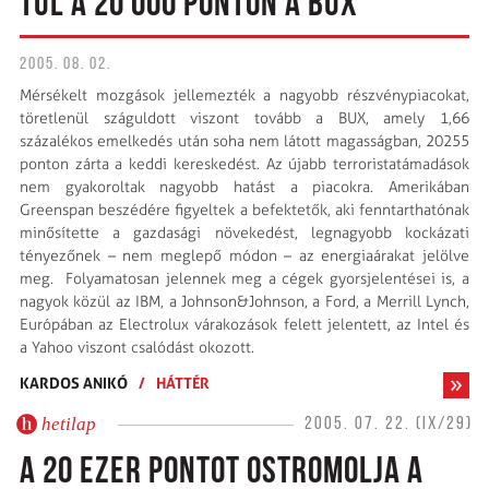
TÚL A 20 000 PONTON A BUX
2005. 08. 02.
Mérsékelt mozgások jellemezték a nagyobb részvénypiacokat,
töretlenül száguldott viszont tovább a BUX, amely 1,66
százalékos emelkedés után soha nem látott magasságban, 20255
ponton zárta a keddi kereskedést. Az újabb terroristatámadások
nem gyakoroltak nagyobb hatást a piacokra. Amerikában
Greenspan beszédére figyeltek a befektetők, aki fenntarthatónak
minősítette a gazdasági növekedést, legnagyobb kockázati
tényezőnek – nem meglepő módon – az energiaárakat jelölve
meg. Folyamatosan jelennek meg a cégek gyorsjelentései is, a
nagyok közül az IBM, a Johnson&Johnson, a Ford, a Merrill Lynch,
Európában az Electrolux várakozások felett jelentett, az Intel és
a Yahoo viszont csalódást okozott.
KARDOS ANIKÓ
/
HÁTTÉR
hetilap
2005. 07. 22. (IX/29)
A 20 EZER PONTOT OSTROMOLJA A