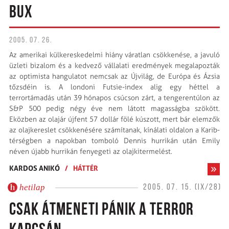
BUX
2005. 07. 26.
Az amerikai külkereskedelmi hiány váratlan csökkenése, a javuló
üzleti bizalom és a kedvező vállalati eredmények megalapozták
az optimista hangulatot nemcsak az Újvilág, de Európa és Ázsia
tőzsdéin is. A londoni Futsie-index alig egy héttel a
terrortámadás után 39 hónapos csúcson zárt, a tengerentúlon az
S&P 500 pedig négy éve nem látott magasságba szökött.
Eközben az olajár újfent 57 dollár fölé kúszott, mert bár elemzők
az olajkereslet csökkenésére számítanak, kínálati oldalon a Karib-
térségben a napokban tomboló Dennis hurrikán után Emily
néven újabb hurrikán fenyegeti az olajkitermelést.
KARDOS ANIKÓ
/
HÁTTÉR
hetilap
2005. 07. 15. (IX/28)
CSAK ÁTMENETI PÁNIK A TERROR