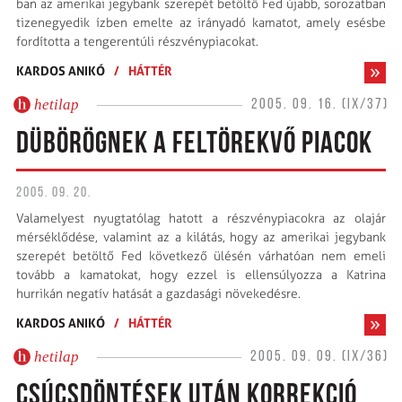
ban az amerikai jegybank szerepét betöltő Fed újabb, sorozatban
tizenegyedik ízben emelte az irányadó kamatot, amely esésbe
fordította a tengerentúli részvénypiacokat.
KARDOS ANIKÓ
/
HÁTTÉR
hetilap
2005. 09. 16. (IX/37)
DÜBÖRÖGNEK A FELTÖREKVŐ PIACOK
2005. 09. 20.
Valamelyest nyugtatólag hatott a részvénypiacokra az olajár
mérséklődése, valamint az a kilátás, hogy az amerikai jegybank
szerepét betöltő Fed következő ülésén várhatóan nem emeli
tovább a kamatokat, hogy ezzel is ellensúlyozza a Katrina
hurrikán negatív hatását a gazdasági növekedésre.
KARDOS ANIKÓ
/
HÁTTÉR
hetilap
2005. 09. 09. (IX/36)
CSÚCSDÖNTÉSEK UTÁN KORREKCIÓ