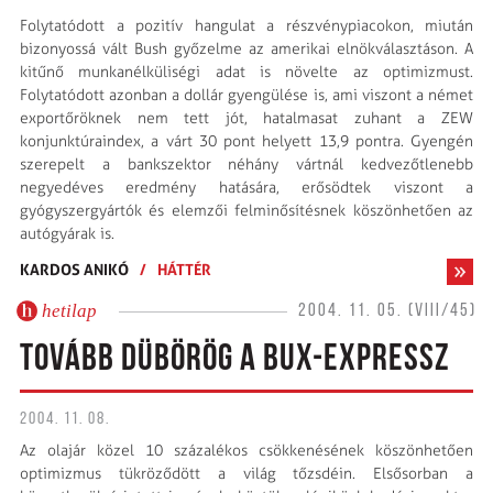
Folytatódott a pozitív hangulat a részvénypiacokon, miután
bizonyossá vált Bush győzelme az amerikai elnökválasztáson. A
kitűnő munkanélküliségi adat is növelte az optimizmust.
Folytatódott azonban a dollár gyengülése is, ami viszont a német
exportőröknek nem tett jót, hatalmasat zuhant a ZEW
konjunktúraindex, a várt 30 pont helyett 13,9 pontra. Gyengén
szerepelt a bankszektor néhány vártnál kedvezőtlenebb
negyedéves eredmény hatására, erősödtek viszont a
gyógyszergyártók és elemzői felminősítésnek köszönhetően az
autógyárak is.
KARDOS ANIKÓ
/
HÁTTÉR
hetilap
2004. 11. 05. (VIII/45)
TOVÁBB DÜBÖRÖG A BUX-EXPRESSZ
2004. 11. 08.
Az olajár közel 10 százalékos csökkenésének köszönhetően
optimizmus tükröződött a világ tőzsdéin. Elsősorban a