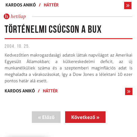
KARDOS ANIKÓ
/
HÁTTÉR
hetilap
TÖRTÉNELMI CSÚCSON A BUX
2004. 10. 25.
Kedvezőtlen makrogazdasági adatok láttak napvilágot az Amerikai
Egyesült Államokban; a külkereskedelmi deficit, az új
munkanélküliek száma és a szeptemberi maginflációs adat is
meghaladta a várakozásokat, így a Dow Jones a lélektani 10 ezer
pontos határ alá esett.
KARDOS ANIKÓ
/
HÁTTÉR
« Előző
Következő »