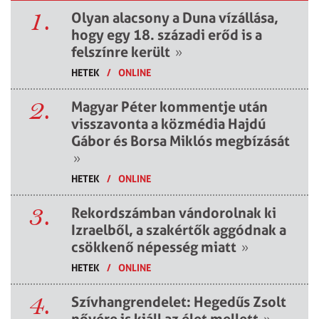
1.
Olyan alacsony a Duna vízállása,
hogy egy 18. századi erőd is a
felszínre került
»
HETEK
/
ONLINE
2.
Magyar Péter kommentje után
visszavonta a közmédia Hajdú
Gábor és Borsa Miklós megbízását
»
HETEK
/
ONLINE
3.
Rekordszámban vándorolnak ki
Izraelből, a szakértők aggódnak a
csökkenő népesség miatt
»
HETEK
/
ONLINE
4.
Szívhangrendelet: Hegedűs Zsolt
nővére is kiáll az élet mellett
»