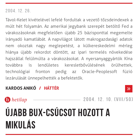
2004. 12. 26.
Távol-Kelet kivételével lefelé fordultak a vezető tőzsdeindexek a
múlt hét folyamán. Az amerikai jegybank szerepét betöltő Fed a
várakozásoknak megfelelően újabb 25 bázisponttal megemelte
irányadó kamatlábát. A napvilágot látott makrogazdasági adatok
nem okoztak nagy meglepetést, a külkereskedelmi mérleg
hiánya újabb rekordot döntött, az ipari termelés növekedése
hajszállal felülmúlta a várakozásokat. A nyersanyaggyártók Kína
továbbra is lendületes keresletbővülésének örülhettek,
technológiai fronton pedig az Oracle-Peoplesoft fúzió
lezárulását ünnepelhették a befektetők.
KARDOS ANIKÓ
/
HÁTTÉR
hetilap
2004. 12. 10. (VIII/50)
ÚJABB BUX-CSÚCSOT HOZOTT A
MIKULÁS