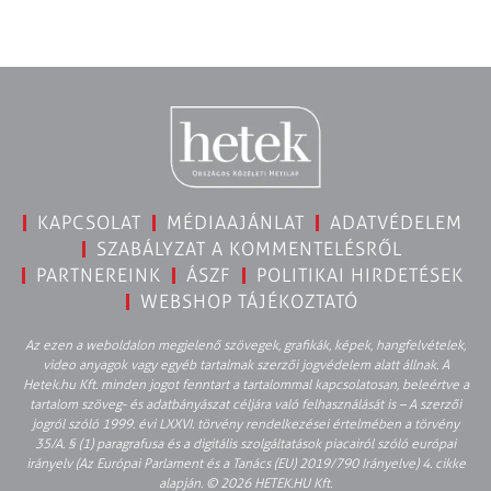
KAPCSOLAT
MÉDIAAJÁNLAT
ADATVÉDELEM
SZABÁLYZAT A KOMMENTELÉSRŐL
PARTNEREINK
ÁSZF
POLITIKAI HIRDETÉSEK
WEBSHOP TÁJÉKOZTATÓ
Az ezen a weboldalon megjelenő szövegek, grafikák, képek, hangfelvételek,
video anyagok vagy egyéb tartalmak szerzői jogvédelem alatt állnak. A
Hetek.hu Kft. minden jogot fenntart a tartalommal kapcsolatosan, beleértve a
tartalom szöveg- és adatbányászat céljára való felhasználását is – A szerzői
jogról szóló 1999. évi LXXVI. törvény rendelkezései értelmében a törvény
35/A. § (1) paragrafusa és a digitális szolgáltatások piacairól szóló európai
irányelv (Az Európai Parlament és a Tanács (EU) 2019/790 Irányelve) 4. cikke
alapján. © 2026 HETEK.HU Kft.