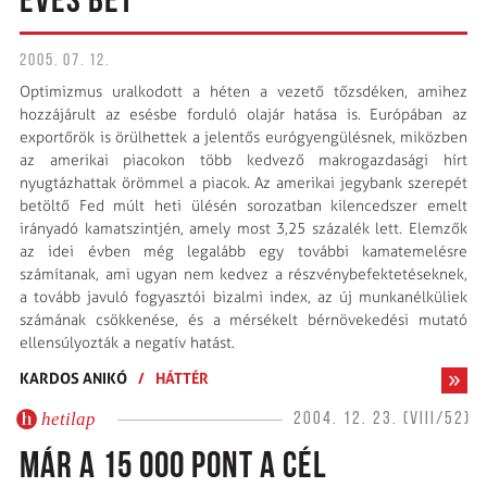
ÉVES BÉT
2005. 07. 12.
Optimizmus uralkodott a héten a vezető tőzsdéken, amihez
hozzájárult az esésbe forduló olajár hatása is. Európában az
exportőrök is örülhettek a jelentős eurógyengülésnek, miközben
az amerikai piacokon több kedvező makrogazdasági hírt
nyugtázhattak örömmel a piacok. Az amerikai jegybank szerepét
betöltő Fed múlt heti ülésén sorozatban kilencedszer emelt
irányadó kamatszintjén, amely most 3,25 százalék lett. Elemzők
az idei évben még legalább egy további kamatemelésre
számítanak, ami ugyan nem kedvez a részvénybefektetéseknek,
a tovább javuló fogyasztói bizalmi index, az új munkanélküliek
számának csökkenése, és a mérsékelt bérnövekedési mutató
ellensúlyozták a negatív hatást.
KARDOS ANIKÓ
/
HÁTTÉR
hetilap
2004. 12. 23. (VIII/52)
MÁR A 15 000 PONT A CÉL