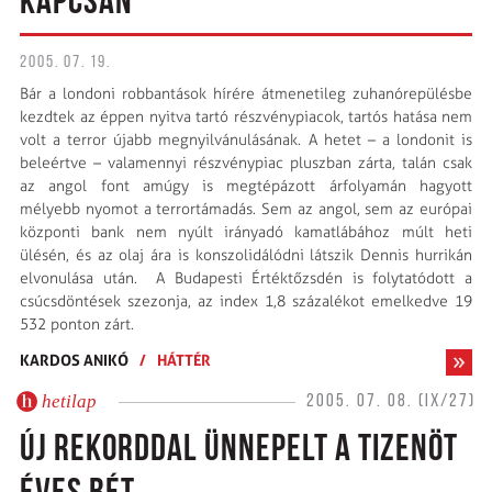
KAPCSÁN
2005. 07. 19.
Bár a londoni robbantások hírére átmenetileg zuhanórepülésbe
kezdtek az éppen nyitva tartó részvénypiacok, tartós hatása nem
volt a terror újabb megnyilvánulásának. A hetet – a londonit is
beleértve – valamennyi részvénypiac pluszban zárta, talán csak
az angol font amúgy is megtépázott árfolyamán hagyott
mélyebb nyomot a terrortámadás. Sem az angol, sem az európai
központi bank nem nyúlt irányadó kamatlábához múlt heti
ülésén, és az olaj ára is konszolidálódni látszik Dennis hurrikán
elvonulása után. A Budapesti Értéktőzsdén is folytatódott a
csúcsdöntések szezonja, az index 1,8 százalékot emelkedve 19
532 ponton zárt.
KARDOS ANIKÓ
/
HÁTTÉR
hetilap
2005. 07. 08. (IX/27)
ÚJ REKORDDAL ÜNNEPELT A TIZENÖT