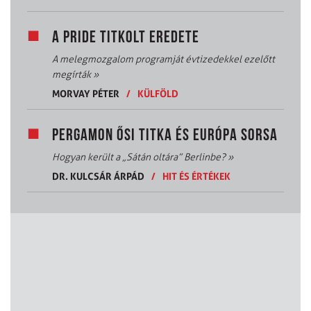
A PRIDE TITKOLT EREDETE
A melegmozgalom programját évtizedekkel ezelőtt
megírták
»
MORVAY PÉTER
/
KÜLFÖLD
PERGAMON ŐSI TITKA ÉS EURÓPA SORSA
Hogyan került a „Sátán oltára” Berlinbe?
»
DR. KULCSÁR ÁRPÁD
/
HIT ÉS ÉRTÉKEK