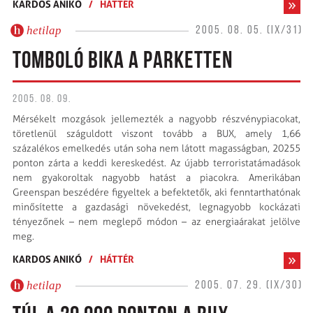
KARDOS ANIKÓ
/
HÁTTÉR
hetilap
2005. 08. 05. (IX/31)
TOMBOLÓ BIKA A PARKETTEN
2005. 08. 09.
Mérsékelt mozgások jellemezték a nagyobb részvénypiacokat,
töretlenül száguldott viszont tovább a BUX, amely 1,66
százalékos emelkedés után soha nem látott magasságban, 20255
ponton zárta a keddi kereskedést. Az újabb terroristatámadások
nem gyakoroltak nagyobb hatást a piacokra. Amerikában
Greenspan beszédére figyeltek a befektetők, aki fenntarthatónak
minősítette a gazdasági növekedést, legnagyobb kockázati
tényezőnek – nem meglepő módon – az energiaárakat jelölve
meg.
KARDOS ANIKÓ
/
HÁTTÉR
hetilap
2005. 07. 29. (IX/30)