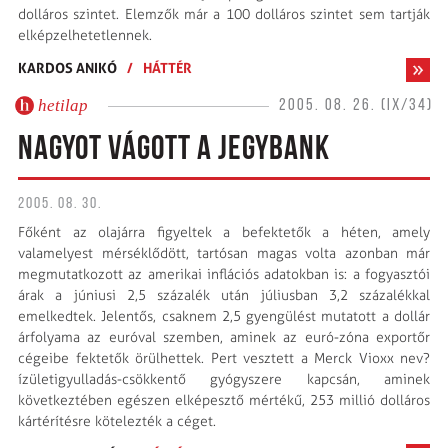
dolláros szintet. Elemzők már a 100 dolláros szintet sem tartják
elképzelhetetlennek.
KARDOS ANIKÓ
/
HÁTTÉR
hetilap
2005. 08. 26. (IX/34)
NAGYOT VÁGOTT A JEGYBANK
2005. 08. 30.
Főként az olajárra figyeltek a befektetők a héten, amely
valamelyest mérséklődött, tartósan magas volta azonban már
megmutatkozott az amerikai inflációs adatokban is: a fogyasztói
árak a júniusi 2,5 százalék után júliusban 3,2 százalékkal
emelkedtek. Jelentős, csaknem 2,5 gyengülést mutatott a dollár
árfolyama az euróval szemben, aminek az euró-zóna exportőr
cégeibe fektetők örülhettek. Pert vesztett a Merck Vioxx nev?
ízületigyulladás-csökkentő gyógyszere kapcsán, aminek
következtében egészen elképesztő mértékű, 253 millió dolláros
kártérítésre kötelezték a céget.