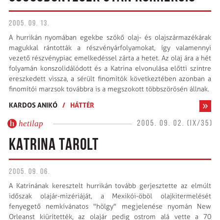
2005. 09. 13.
A hurrikán nyomában egekbe szökő olaj- és olajszármazékárak
magukkal rántották a részvényárfolyamokat, így valamennyi
vezető részvénypiac emelkedéssel zárta a hetet. Az olaj ára a hét
folyamán konszolidálódott és a Katrina elvonulása előtti szintre
ereszkedett vissza, a sérült finomítók következtében azonban a
finomítói marzsok továbbra is a megszokott többszörösén állnak.
KARDOS ANIKÓ
/
HÁTTÉR
hetilap
2005. 09. 02. (IX/35)
KATRINA TAROLT
2005. 09. 06.
A Katrinának keresztelt hurrikán tovább gerjesztette az elmúlt
időszak olajár-mizériáját, a Mexikói-öböl olajkitermelését
fenyegető nemkívánatos "hölgy" megjelenése nyomán New
Orleanst kiürítették, az olajár pedig ostrom alá vette a 70