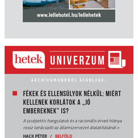
ARCHÍVUMUNKBÓL AJÁNLJUK:
FÉKEK ÉS ELLENSÚLYOK NÉLKÜL: MIÉRT
KELLENEK KORLÁTOK A „JÓ
EMBEREKNEK” IS?
A szubjektív hangulatok és a racionális érvek hiánya
rossz tanácsadó az államszervezet átalakításánál
»
HACK PÉTER
/
BELFÖLD