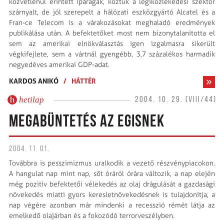
közvetlenül érintett iparágak, köztük a légiközlekedési szektor
szárnyalt, de jól szerepelt a hálózati eszközgyártó Alcatel és a
Fran-ce Telecom is a várakozásokat meghaladó eredmények
publikálása után. A befektetőket most nem bizonytalanította el
sem az amerikai elnökválasztás igen izgalmasra sikerült
végkifejlete, sem a vártnál gyengébb, 3,7 százalékos harmadik
negyedéves amerikai GDP-adat.
KARDOS ANIKÓ
/
HÁTTÉR
hetilap
2004. 10. 29. (VIII/44)
MEGABÜNTETÉS AZ EGISNEK
2004. 11. 01.
Továbbra is pesszimizmus uralkodik a vezető részvénypiacokon.
A hangulat nap mint nap, sőt óráról órára változik, a nap elején
még pozitív befektetői vélekedés az olaj drágulását a gazdasági
növekedés miatti gyors keresletnövekedésnek is tulajdonítja, a
nap végére azonban már mindenki a recesszió rémét látja az
emelkedő olajárban és a fokozódó terrorveszélyben.