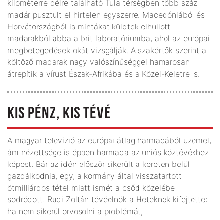
kilométerre délre található Tula térségben több száz
madár pusztult el hirtelen egyszerre. Macedóniából és
Horvátországból is mintákat küldtek elhullott
madarakból abba a brit laboratóriumba, ahol az európai
megbetegedések okát vizsgálják. A szakértők szerint a
költöző madarak nagy valószínűséggel hamarosan
átrepítik a vírust Észak-Afrikába és a Közel-Keletre is.
KIS PÉNZ, KIS TÉVÉ
A magyar televízió az európai átlag harmadából üzemel,
ám nézettsége is éppen harmada az uniós köztévékhez
képest. Bár az idén először sikerült a kereten belül
gazdálkodnia, egy, a kormány által visszatartott
ötmilliárdos tétel miatt ismét a csőd közelébe
sodródott. Rudi Zoltán tévéelnök a Heteknek kifejtette:
ha nem sikerül orvosolni a problémát,