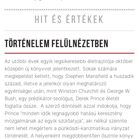
HIT ÉS ÉRTÉKEK
TÖRTÉNELEM FELÜLNÉZETBEN
Az utóbbi évek egyik legsikeresebb életrajzírója október
közepén új könyvvel jelentkezett. Sokak számára
meglepetést keltett, hogy Stephen Mansfield a huszadik
század, illetve a jelenkor olyan meghatározó
egyéniségei után, mint Winston Churchill és George W.
Bush, egy prédikátor-teológus, Derek Prince életét
foglalta össze. A szerző döntését azzal indokolja, hogy
Prince "minden idők legnagyobb hatású keresztény
mozgalmának az egyik szülőatyja", aki nélkül szerinte
nem lehet megérteni a pünkösdi-karizmatikus irányzat
történetét. A helyenként megdöbbentően őszinte könyv