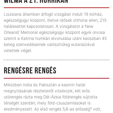
WILMA A 21. HURRIKÁN
Louisiana államban átfogó vizsgálat indult 19 kórház,
egészségügyi központ, illetve idősek otthona ellen, 215
halálesettel kapcsolatosan. A vizsgálatot a New
Orleans\' Memorial egészségügyi központ egyik orvosa
szerint a Katrina hurrikán elvonulása utáni káoszban 45
beteg szenvedéseinek valószínűleg eutanáziával
vetettek véget.
RENGÉSRE RENGÉS
Miközben India és Pakisztán a kasmíri határ
megnyitásának részleteiről vitatkozik, két erős
utórengés rázta meg Dél-Ázsia földrengés sújtotta
térségét szerdán, mely föld-csuszamlásokat is
eredményezett. Az első rengés 5,8-as erősség? volt,