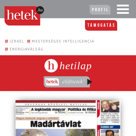
Profil
Támogatás
#
#
IZRAEL
MESTERSÉGES INTELLIGENCIA
#
ENERGIAVÁLSÁG
hetilap