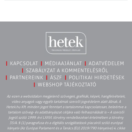
KAPCSOLAT
MÉDIAAJÁNLAT
ADATVÉDELEM
SZABÁLYZAT A KOMMENTELÉSRŐL
PARTNEREINK
ÁSZF
POLITIKAI HIRDETÉSEK
WEBSHOP TÁJÉKOZTATÓ
Az ezen a weboldalon megjelenő szövegek, grafikák, képek, hangfelvételek,
video anyagok vagy egyéb tartalmak szerzői jogvédelem alatt állnak. A
Hetek.hu Kft. minden jogot fenntart a tartalommal kapcsolatosan, beleértve a
tartalom szöveg- és adatbányászat céljára való felhasználását is – A szerzői
jogról szóló 1999. évi LXXVI. törvény rendelkezései értelmében a törvény
35/A. § (1) paragrafusa és a digitális szolgáltatások piacairól szóló európai
irányelv (Az Európai Parlament és a Tanács (EU) 2019/790 Irányelve) 4. cikke