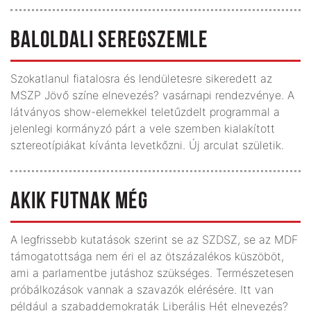
BALOLDALI SEREGSZEMLE
Szokatlanul fiatalosra és lendületesre sikeredett az
MSZP Jövő színe elnevezés? vasárnapi rendezvénye. A
látványos show-elemekkel teletűzdelt programmal a
jelenlegi kormányzó párt a vele szemben kialakított
sztereotípiákat kívánta levetkőzni. Új arculat születik.
AKIK FUTNAK MÉG
A legfrissebb kutatások szerint se az SZDSZ, se az MDF
támogatottsága nem éri el az ötszázalékos küszöböt,
ami a parlamentbe jutáshoz szükséges. Természetesen
próbálkozások vannak a szavazók elérésére. Itt van
például a szabaddemokraták Liberális Hét elnevezés?