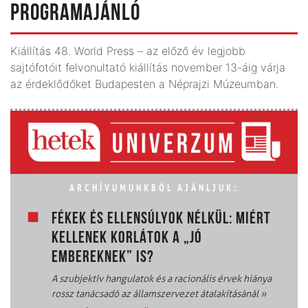
PROGRAMAJÁNLÓ
Kiállítás 48. World Press – az előző év legjobb
sajtófotóit felvonultató kiállítás november 13-áig várja
az érdeklődőket Budapesten a Néprajzi Múzeumban.
ARCHÍVUMUNKBÓL AJÁNLJUK:
FÉKEK ÉS ELLENSÚLYOK NÉLKÜL: MIÉRT
KELLENEK KORLÁTOK A „JÓ
EMBEREKNEK” IS?
A szubjektív hangulatok és a racionális érvek hiánya
rossz tanácsadó az államszervezet átalakításánál
»