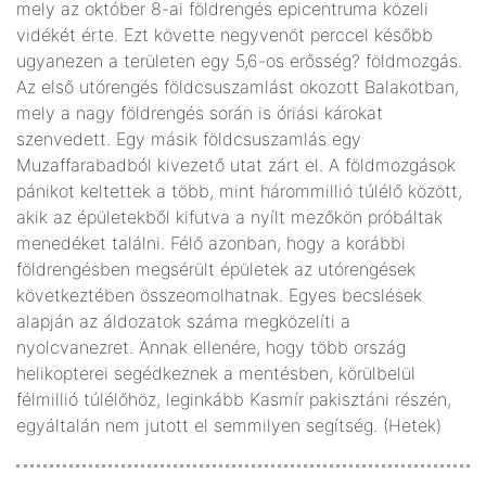
mely az október 8-ai földrengés epicentruma közeli
vidékét érte. Ezt követte negyvenöt perccel később
ugyanezen a területen egy 5,6-os erősség? földmozgás.
Az első utórengés földcsuszamlást okozott Balakotban,
mely a nagy földrengés során is óriási károkat
szenvedett. Egy másik földcsuszamlás egy
Muzaffarabadból kivezető utat zárt el. A földmozgások
pánikot keltettek a több, mint hárommillió túlélő között,
akik az épületekből kifutva a nyílt mezőkön próbáltak
menedéket találni. Félő azonban, hogy a korábbi
földrengésben megsérült épületek az utórengések
következtében összeomolhatnak. Egyes becslések
alapján az áldozatok száma megközelíti a
nyolcvanezret. Annak ellenére, hogy több ország
helikopterei segédkeznek a mentésben, körülbelül
félmillió túlélőhöz, leginkább Kasmír pakisztáni részén,
egyáltalán nem jutott el semmilyen segítség. (Hetek)