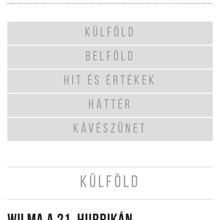
KÜLFÖLD
BELFÖLD
HIT ÉS ÉRTÉKEK
HÁTTÉR
KÁVÉSZÜNET
KÜLFÖLD