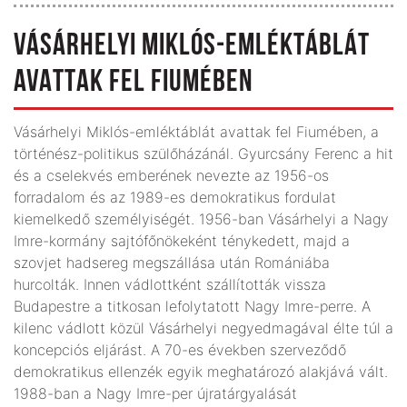
VÁSÁRHELYI MIKLÓS-EMLÉKTÁBLÁT
AVATTAK FEL FIUMÉBEN
Vásárhelyi Miklós-emléktáblát avattak fel Fiumében, a
történész-politikus szülőházánál. Gyurcsány Ferenc a hit
és a cselekvés emberének nevezte az 1956-os
forradalom és az 1989-es demokratikus fordulat
kiemelkedő személyiségét. 1956-ban Vásárhelyi a Nagy
Imre-kormány sajtófőnökeként ténykedett, majd a
szovjet hadsereg megszállása után Romániába
hurcolták. Innen vádlottként szállították vissza
Budapestre a titkosan lefolytatott Nagy Imre-perre. A
kilenc vádlott közül Vásárhelyi negyedmagával élte túl a
koncepciós eljárást. A 70-es években szerveződő
demokratikus ellenzék egyik meghatározó alakjává vált.
1988-ban a Nagy Imre-per újratárgyalását