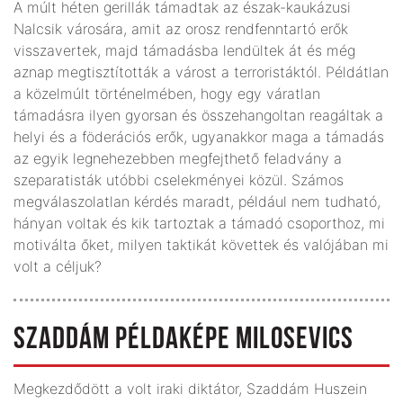
A múlt héten gerillák támadtak az észak-kaukázusi
Nalcsik városára, amit az orosz rendfenntartó erők
visszavertek, majd támadásba lendültek át és még
aznap megtisztították a várost a terroristáktól. Példátlan
a közelmúlt történelmében, hogy egy váratlan
támadásra ilyen gyorsan és összehangoltan reagáltak a
helyi és a föderációs erők, ugyanakkor maga a támadás
az egyik legnehezebben megfejthető feladvány a
szeparatisták utóbbi cselekményei közül. Számos
megválaszolatlan kérdés maradt, például nem tudható,
hányan voltak és kik tartoztak a támadó csoporthoz, mi
motiválta őket, milyen taktikát követtek és valójában mi
volt a céljuk?
SZADDÁM PÉLDAKÉPE MILOSEVICS
Megkezdődött a volt iraki diktátor, Szaddám Huszein