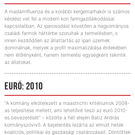
A madárinfluenza és a korábbi kergemarhakór is számos
kérdést vet fel a modern kori farmgazdálkodással
kapcsolatban. Az iparosodást követően a hagyományos
családi farmok háttérbe szorultak a termelésben, s
innen kezdődően az állattartás az ipari üzemek
dominálnak, melyek a profit maximalizálása érdekében
nem élőlényként, hanem termelési egységként tekintik
az állatokat.
EURÓ: 2010
"A kormány elkötelezett a maastrichti kritériumok 2008-
as teljesítése mellett, ami lehetővé teszi az euró 2010-
es bevezetését" – közölte a hét elején Batiz András
kormányszóvivő. A bejelentés lezárta az elmúlt hetek
koalíciós, politikai és gazdasági csatározásait. Döntöttek