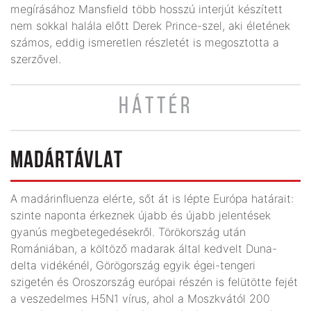
megírásához Mansfield több hosszú interjút készített
nem sokkal halála előtt Derek Prince-szel, aki életének
számos, eddig ismeretlen részletét is megosztotta a
szerzővel.
HÁTTÉR
MADÁRTÁVLAT
A madárinfluenza elérte, sőt át is lépte Európa határait:
szinte naponta érkeznek újabb és újabb jelentések
gyanús megbetegedésekről. Törökország után
Romániában, a költöző madarak által kedvelt Duna-
delta vidékénél, Görögország egyik égei-tengeri
szigetén és Oroszország európai részén is felütötte fejét
a veszedelmes H5N1 vírus, ahol a Moszkvától 200