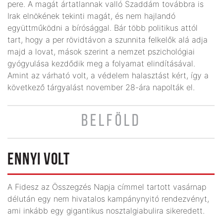
pere. A magát ártatlannak valló Szaddám továbbra is
Irak elnökének tekinti magát, és nem hajlandó
együttműködni a bírósággal. Bár több politikus attól
tart, hogy a per rövidtávon a szunnita felkelők alá adja
majd a lovat, mások szerint a nemzet pszichológiai
gyógyulása kezdődik meg a folyamat elindításával.
Amint az várható volt, a védelem halasztást kért, így a
következő tárgyalást november 28-ára napolták el.
BELFÖLD
ENNYI VOLT
A Fidesz az Összegzés Napja címmel tartott vasárnap
délután egy nem hivatalos kampánynyitó rendezvényt,
ami inkább egy gigantikus nosztalgiabulira sikeredett.