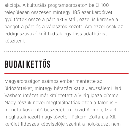
akciója. A kulturális programsorozaton belül 100
településen összesen mintegy 185 ezer kérdőívet
gyűjtöttek össze a párt aktivistái, ezzel is keresve a
hangot a párt és a választók között. Ám ezzel csak az
eddigi szavazóikról tudtak egy friss adatbázist
készíteni.
BUDAI KETTŐS
Magyarországon számos ember mentette az
üldözötteket, mintegy hétszázukat a Jeruzsálemi Jad
Vashem intézet már kitüntetett a Világ Igaza címmel.
Nagy részük nevei megtalálhatóak ezen a falon is –
mondta köszöntő beszédében David Admon, Izrael
meghatalmazott nagykövete. Pokorni Zoltán, a XII.
kerület fideszes képviselője szerint a holokauszt nem