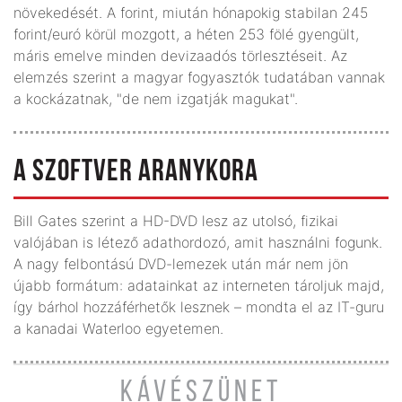
növekedését. A forint, miután hónapokig stabilan 245
forint/euró körül mozgott, a héten 253 fölé gyengült,
máris emelve minden devizaadós törlesztéseit. Az
elemzés szerint a magyar fogyasztók tudatában vannak
a kockázatnak, "de nem izgatják magukat".
A SZOFTVER ARANYKORA
Bill Gates szerint a HD-DVD lesz az utolsó, fizikai
valójában is létező adathordozó, amit használni fogunk.
A nagy felbontású DVD-lemezek után már nem jön
újabb formátum: adatainkat az interneten tároljuk majd,
így bárhol hozzáférhetők lesznek – mondta el az IT-guru
a kanadai Waterloo egyetemen.
KÁVÉSZÜNET