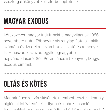
vészforgatókönyvet kell életbe léptetniük.
MAGYAR EXODUS
Kétszázezer magyar indult neki a nagyvilágnak 1956
novembere után. Többnyire viszonylag fiatalok, akik
számára évtizedekre lezárult a visszatérés reménye
is. A huszadik század egyik legnagyobb
népvándorlásáról Sós Péter János írt könyvet, Magyar
exodus címmel.
OLTÁS ÉS KÖTÉS
Madárinfluenza, víruskísérletek, emberi tesztek, komoly
higiéniai intézkedések – ilyen és ehhez hasonló
fogalmakkal bombázza a média a hétköznapi embert. A