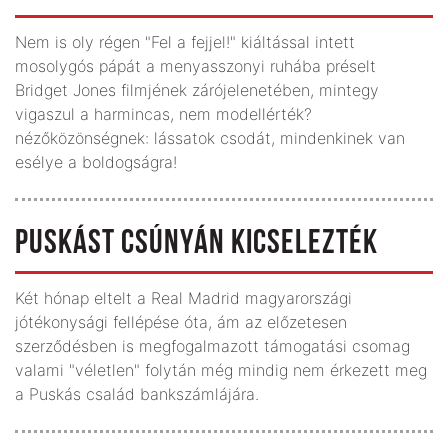
Nem is oly régen "Fel a fejjel!" kiáltással intett
mosolygós pápát a menyasszonyi ruhába préselt
Bridget Jones filmjének zárójelenetében, mintegy
vigaszul a harmincas, nem modellérték?
nézőközönségnek: lássatok csodát, mindenkinek van
esélye a boldogságra!
PUSKÁST CSÚNYÁN KICSELEZTÉK
Két hónap eltelt a Real Madrid magyarországi
jótékonysági fellépése óta, ám az előzetesen
szerződésben is megfogalmazott támogatási csomag
valami "véletlen" folytán még mindig nem érkezett meg
a Puskás család bankszámlájára.