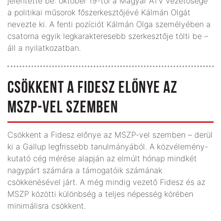
jelentette be: október 19-től a Magyar ATV vezetősége
a politikai műsorok főszerkesztőjévé Kálmán Olgát
nevezte ki. A fenti pozíciót Kálmán Olga személyében a
csatorna egyik legkarakteresebb szerkesztője tölti be –
áll a nyilatkozatban.
CSÖKKENT A FIDESZ ELŐNYE AZ
MSZP-VEL SZEMBEN
Csökkent a Fidesz előnye az MSZP-vel szemben – derül
ki a Gallup legfrissebb tanulmányából. A közvélemény-
kutató cég mérése alapján az elmúlt hónap mindkét
nagypárt számára a támogatóik számának
csökkenésével járt. A még mindig vezető Fidesz és az
MSZP közötti különbség a teljes népesség körében
minimálisra csökkent.