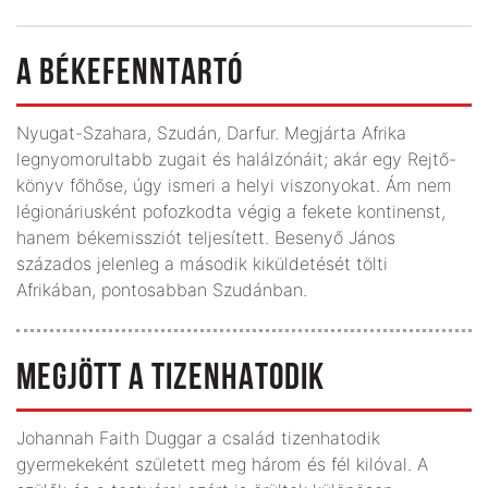
A BÉKEFENNTARTÓ
Nyugat-Szahara, Szudán, Darfur. Megjárta Afrika
legnyomorultabb zugait és halálzónáit; akár egy Rejtő-
könyv főhőse, úgy ismeri a helyi viszonyokat. Ám nem
légionáriusként pofozkodta végig a fekete kontinenst,
hanem békemissziót teljesített. Besenyő János
százados jelenleg a második kiküldetését tölti
Afrikában, pontosabban Szudánban.
MEGJÖTT A TIZENHATODIK
Johannah Faith Duggar a család tizenhatodik
gyermekeként született meg három és fél kilóval. A