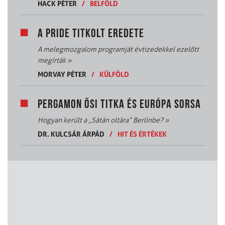
HACK PÉTER
/
BELFÖLD
A PRIDE TITKOLT EREDETE
A melegmozgalom programját évtizedekkel ezelőtt
megírták
»
MORVAY PÉTER
/
KÜLFÖLD
PERGAMON ŐSI TITKA ÉS EURÓPA SORSA
Hogyan került a „Sátán oltára” Berlinbe?
»
DR. KULCSÁR ÁRPÁD
/
HIT ÉS ÉRTÉKEK