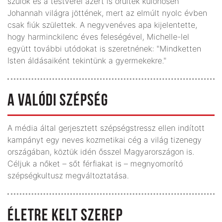
szülők és a testvérei azért is örültek különösen
Johannah világra jöttének, mert az elmúlt nyolc évben
csak fiúk születtek. A negyvenéves apa kijelentette,
hogy harminckilenc éves feleségével, Michelle-lel
együtt további utódokat is szeretnének: "Mindketten
Isten áldásaiként tekintünk a gyermekekre."
A VALÓDI SZÉPSÉG
A média által gerjesztett szépségstressz ellen indított
kampányt egy neves kozmetikai cég a világ tizenegy
országában, köztük idén ősszel Magyarországon is.
Céljuk a nőket – sőt férfiakat is – megnyomorító
szépségkultusz megváltoztatása.
ÉLETRE KELT SZEREP