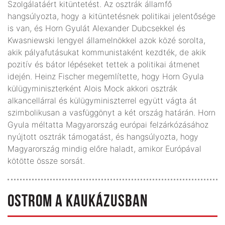
Szolgálatáért kitüntetést. Az osztrák államfő
hangsúlyozta, hogy a kitüntetésnek politikai jelentősége
is van, és Horn Gyulát Alexander Dubcsekkel és
Kwasniewski lengyel államelnökkel azok közé sorolta,
akik pályafutásukat kommunistaként kezdték, de akik
pozitív és bátor lépéseket tettek a politikai átmenet
idején. Heinz Fischer megemlítette, hogy Horn Gyula
külügyminiszterként Alois Mock akkori osztrák
alkancellárral és külügyminiszterrel együtt vágta át
szimbolikusan a vasfüggönyt a két ország határán. Horn
Gyula méltatta Magyarország európai felzárkózásához
nyújtott osztrák támogatást, és hangsúlyozta, hogy
Magyarország mindig előre haladt, amikor Európával
kötötte össze sorsát.
OSTROM A KAUKÁZUSBAN