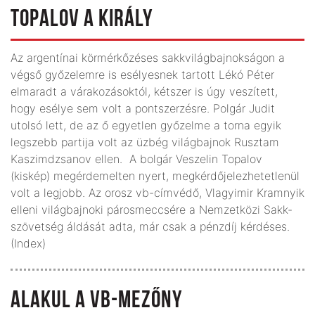
TOPALOV A KIRÁLY
Az argentínai körmérkőzéses sakkvilágbajnokságon a
végső győzelemre is esélyesnek tartott Lékó Péter
elmaradt a várakozásoktól, kétszer is úgy veszített,
hogy esélye sem volt a pontszerzésre. Polgár Judit
utolsó lett, de az ő egyetlen győzelme a torna egyik
legszebb partija volt az üzbég világbajnok Rusztam
Kaszimdzsanov ellen. A bolgár Veszelin Topalov
(kiskép) megérdemelten nyert, megkérdőjelezhetetlenül
volt a legjobb. Az orosz vb-címvédő, Vlagyimir Kramnyik
elleni világbajnoki párosmeccsére a Nemzetközi Sakk-
szövetség áldását adta, már csak a pénzdíj kérdéses.
(Index)
ALAKUL A VB-MEZŐNY