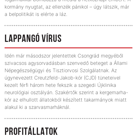
kormány nyugtat, az ellenzék pánikol – úgy látszik, már
a belpolitikát is elérte a láz.
LAPPANGÓ VÍRUS
Idén már másodszor jelentettek Csongrád megyéből
szivacsos agysorvadásban szenvedő beteget a Állami
Népegészségügyi és Tisztiorvosi Szolgálatnak. Az
úgynevezett Creutzfeld-Jakob-kór (CJD) tüneteivel
kezelt férfi három hete fekszik a szegedi Újklinika
neurológiai osztályán. Szakértők szerint a kergemarha-
kór az elhullott állatokból készített takarmányok miatt
alakul ki a szarvasmarháknál.
PROFITÁLLATOK