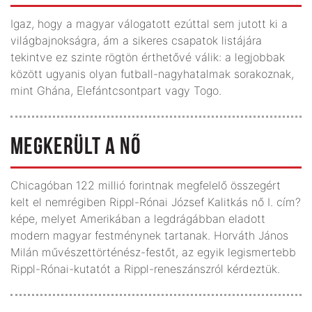
Igaz, hogy a magyar válogatott ezúttal sem jutott ki a
világbajnokságra, ám a sikeres csapatok listájára
tekintve ez szinte rögtön érthetővé válik: a legjobbak
között ugyanis olyan futball-nagyhatalmak sorakoznak,
mint Ghána, Elefántcsontpart vagy Togo.
MEGKERÜLT A NŐ
Chicagóban 122 millió forintnak megfelelő összegért
kelt el nemrégiben Rippl-Rónai József Kalitkás nő I. cím?
képe, melyet Amerikában a legdrágábban eladott
modern magyar festménynek tartanak. Horváth János
Milán művészettörténész-festőt, az egyik legismertebb
Rippl-Rónai-kutatót a Rippl-reneszánszról kérdeztük.