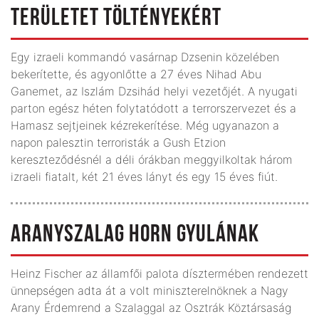
TERÜLETET TÖLTÉNYEKÉRT
Egy izraeli kommandó vasárnap Dzsenin közelében
bekerítette, és agyonlőtte a 27 éves Nihad Abu
Ganemet, az Iszlám Dzsihád helyi vezetőjét. A nyugati
parton egész héten folytatódott a terrorszervezet és a
Hamasz sejtjeinek kézrekerítése. Még ugyanazon a
napon palesztin terroristák a Gush Etzion
kereszteződésnél a déli órákban meggyilkoltak három
izraeli fiatalt, két 21 éves lányt és egy 15 éves fiút.
ARANYSZALAG HORN GYULÁNAK
Heinz Fischer az államfői palota dísztermében rendezett
ünnepségen adta át a volt miniszterelnöknek a Nagy
Arany Érdemrend a Szalaggal az Osztrák Köztársaság