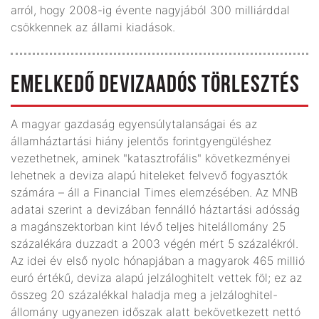
arról, hogy 2008-ig évente nagyjából 300 milliárddal
csökkennek az állami kiadások.
EMELKEDŐ DEVIZAADÓS TÖRLESZTÉS
A magyar gazdaság egyensúlytalanságai és az
államháztartási hiány jelentős forintgyengüléshez
vezethetnek, aminek "katasztrofális" következményei
lehetnek a deviza alapú hiteleket felvevő fogyasztók
számára – áll a Financial Times elemzésében. Az MNB
adatai szerint a devizában fennálló háztartási adósság
a magánszektorban kint lévő teljes hitelállomány 25
százalékára duzzadt a 2003 végén mért 5 százalékról.
Az idei év első nyolc hónapjában a magyarok 465 millió
euró értékű, deviza alapú jelzáloghitelt vettek föl; ez az
összeg 20 százalékkal haladja meg a jelzáloghitel-
állomány ugyanezen időszak alatt bekövetkezett nettó