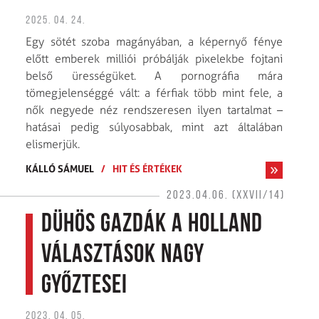
2025. 04. 24.
Egy sötét szoba magányában, a képernyő fénye
előtt emberek milliói próbálják pixelekbe fojtani
belső ürességüket. A pornográfia mára
tömegjelenséggé vált: a férfiak több mint fele, a
nők negyede néz rendszeresen ilyen tartalmat –
hatásai pedig súlyosabbak, mint azt általában
elismerjük.
KÁLLÓ SÁMUEL
/
HIT ÉS ÉRTÉKEK
2023.04.06. (XXVII/14)
Dühös gazdák a holland
választások nagy
győztesei
2023. 04. 05.