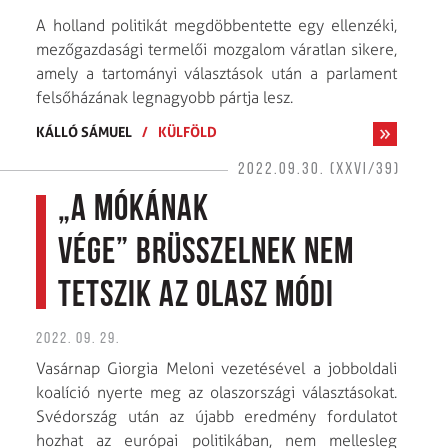
A holland politikát megdöbbentette egy ellenzéki,
mezőgazdasági termelői mozgalom váratlan sikere,
amely a tartományi választások után a parlament
felsőházának legnagyobb pártja lesz.
KÁLLÓ SÁMUEL
/
KÜLFÖLD
2022.09.30. (XXVI/39)
„A mókának
vége” Brüsszelnek nem
tetszik az olasz módi
2022. 09. 29.
Vasárnap Giorgia Meloni vezetésével a jobboldali
koalíció nyerte meg az olaszországi választásokat.
Svédország után az újabb eredmény fordulatot
hozhat az európai politikában, nem mellesleg