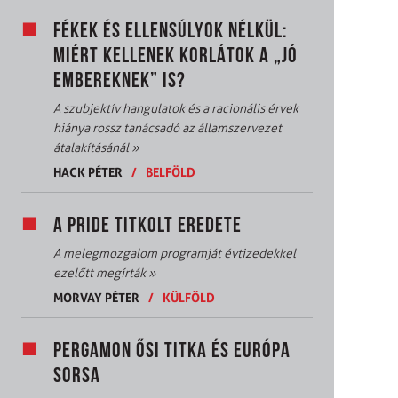
FÉKEK ÉS ELLENSÚLYOK NÉLKÜL:
MIÉRT KELLENEK KORLÁTOK A „JÓ
EMBEREKNEK” IS?
A szubjektív hangulatok és a racionális érvek
hiánya rossz tanácsadó az államszervezet
átalakításánál
»
HACK PÉTER
/
BELFÖLD
A PRIDE TITKOLT EREDETE
A melegmozgalom programját évtizedekkel
ezelőtt megírták
»
MORVAY PÉTER
/
KÜLFÖLD
PERGAMON ŐSI TITKA ÉS EURÓPA
SORSA