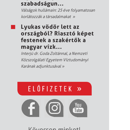
szabadságun...
Válságok hullámain: 25 éve folyamatosan
korlátozzák a társadalmakat
»
Lyukas vödör lett az
országból? Riasztó képet
festenek a szakértők a
magyar vízk...
Interjú dr. Goda Zoltánnal, a Nemzeti
Közszolgálati Egyetem Víztudományi
Karának adjunktusával
»
Kövessen minket!