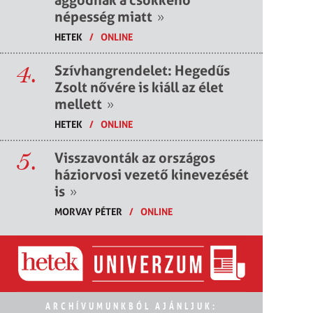
népesség miatt
»
HETEK
/
ONLINE
4.
Szívhangrendelet: Hegedűs
Zsolt nővére is kiáll az élet
mellett
»
HETEK
/
ONLINE
5.
Visszavonták az országos
háziorvosi vezető kinevezését
is
»
MORVAY PÉTER
/
ONLINE
ARCHÍVUMUNKBÓL AJÁNLJUK: