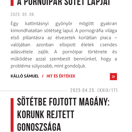
A pornóipar sötét lapjai
2025. 05. 08.
Egy kattintásnyi gyönyör mögött gyakran
kimondhatatlan sötétség lapul. A pornográfia világa
első pillantásra az élvezetek korlátlan piaca –
valójában azonban ellopott életek csendes
adásvétele zajlik. A pornóipar története és
működése azzal szembesít bennünket, hogy a
probléma súlyosabb, mint gondoljuk.
KÁLLÓ SÁMUEL
/
HIT ÉS ÉRTÉKEK
2025.04.25. (XXIX/17)
Sötétbe fojtott magány:
Korunk rejtett
gonoszsága