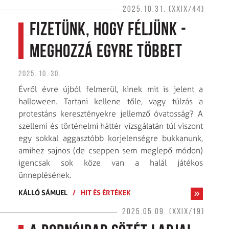
2025.10.31. (XXIX/44)
Fizetünk, hogy féljünk -
meghozzá egyre többet
2025. 10. 30.
Évről évre újból felmerül, kinek mit is jelent a
halloween. Tartani kellene tőle, vagy túlzás a
protestáns keresztényekre jellemző óvatosság? A
szellemi és történelmi háttér vizsgálatán túl viszont
egy sokkal aggasztóbb korjelenségre bukkanunk,
amihez sajnos (de cseppen sem meglepő módon)
igencsak sok köze van a halál játékos
ünneplésének.
KÁLLÓ SÁMUEL
/
HIT ÉS ÉRTÉKEK
2025.05.09. (XXIX/19)