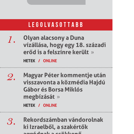
LEGOLVASOTTABB
1.
Olyan alacsony a Duna
vízállása, hogy egy 18. századi
erőd is a felszínre került
»
HETEK
/
ONLINE
2.
Magyar Péter kommentje után
visszavonta a közmédia Hajdú
Gábor és Borsa Miklós
megbízását
»
HETEK
/
ONLINE
3.
Rekordszámban vándorolnak
ki Izraelből, a szakértők
aggódnak a csökkenő