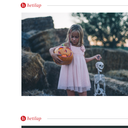
hetilap
hetilap