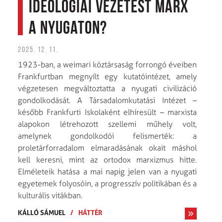
ideológiai vezetést Marx
a nyugaton?
2025. 12. 11.
1923-ban, a weimari köztársaság forrongó éveiben
Frankfurtban megnyílt egy kutatóintézet, amely
végzetesen megváltoztatta a nyugati civilizáció
gondolkodását. A Társadalomkutatási Intézet –
később Frankfurti Iskolaként elhíresült – marxista
alapokon létrehozott szellemi műhely volt,
amelynek gondolkodói felismerték: a
proletárforradalom elmaradásának okait máshol
kell keresni, mint az ortodox marxizmus hitte.
Elméleteik hatása a mai napig jelen van a nyugati
egyetemek folyosóin, a progresszív politikában és a
kulturális vitákban.
KÁLLÓ SÁMUEL
/
HÁTTÉR