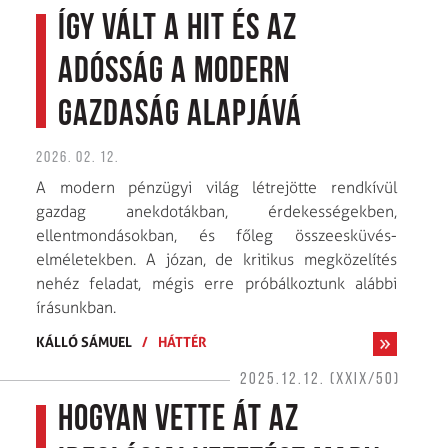
Így vált a hit és az
adósság a modern
gazdaság alapjává
2026. 02. 12.
A modern pénzügyi világ létrejötte rendkívül
gazdag anekdotákban, érdekességekben,
ellentmondásokban, és főleg összeesküvés-
elméletekben. A józan, de kritikus megközelítés
nehéz feladat, mégis erre próbálkoztunk alábbi
írásunkban.
KÁLLÓ SÁMUEL
/
HÁTTÉR
2025.12.12. (XXIX/50)
Hogyan vette át az