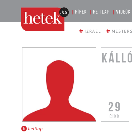
Hírek
Hetilap
Videók
#
#
IZRAEL
MESTERS
KÁLL
29
CIKK
hetilap