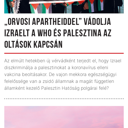
„ORVOSI APARTHEIDDEL” VÁDOLJA
IZRAELT A WHO ÉS PALESZTINA AZ
OLTÁSOK KAPCSÁN
Az elmúlt hetekben új vérvádként terjedt el, hogy Izrael
diszkriminálja a palesztinokat a koronavírus elleni
vakcina beoltásakor. De vajon mekkora egészségügyi
felelőssége van a zsidó államnak a magát független
államként kezelő Palesztin Hatóság polgárai felé?