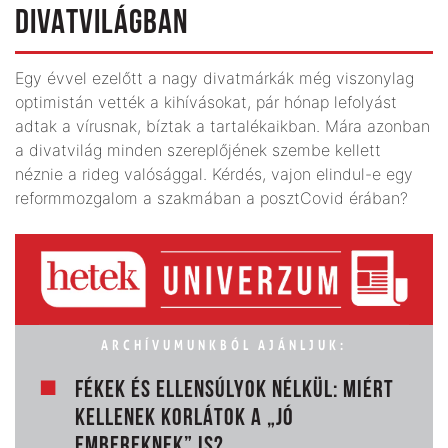
DIVATVILÁGBAN
Egy évvel ezelőtt a nagy divatmárkák még viszonylag
optimistán vették a kihívásokat, pár hónap lefolyást
adtak a vírusnak, bíztak a tartalékaikban. Mára azonban
a divatvilág minden szereplőjének szembe kellett
néznie a rideg valósággal. Kérdés, vajon elindul-e egy
reformmozgalom a szakmában a posztCovid érában?
ARCHÍVUMUNKBÓL AJÁNLJUK:
FÉKEK ÉS ELLENSÚLYOK NÉLKÜL: MIÉRT
KELLENEK KORLÁTOK A „JÓ
EMBEREKNEK” IS?