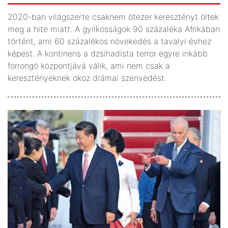
2020-ban világszerte csaknem ötezer keresztényt öltek
meg a hite miatt. A gyilkosságok 90 százaléka Afrikában
történt, ami 60 százalékos növekedés a tavalyi évhez
képest. A kontinens a dzsihadista terror egyre inkább
forrongó központjává válik, ami nem csak a
keresztényeknek okoz drámai szenvedést.