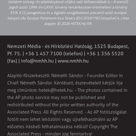
tartalom szöveg- és adatbányászat céljára való felhasználását is – A szerzői
jogról szóló 1999. évi LXXVI. törvény rendelkezései értelmében a törvény
35/A. § (1) paragrafusa és a digitális szolgáltatások piacairól szóló európai
irányelv (Az Európai Parlament és a Tanács (EU) 2019/790 Irányelve) 4. cikke
alapján. © 2026 HETEK.HU Kft.
Nemzeti Média - és Hírközlési Hatóság, 1525 Budapest,
Pf. 75. | +36 1 457 7100 (telefon) | +36 1 356 5520
(fax) |
info@nmhh.hu
| www.nmhh.hu
Alapító-főszerkesztő: Németh Sándor - Founder Editor in
Chief: Németh Sándor. Kérdéseit, észrevételeit kérjük írja
meg címünkre:
hetek@hetek.hu
. - The photos contained in
the AP photo service may not be published and
redistributed without the prior written authority of the
Associated Press. All Rights Reserved. - Az AP fotószolgálat
fotóit nem lehet leközölni vagy újrafelhasználni az AP
előzetes írásbeli felhatalmazása nélkül! Copyright The
Associated Press - minden jog fenntartva!