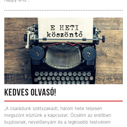
KEDVES OLVASÓ!
„A családunk szétszakadt, három hete teljesen
megszűnt köztünk a kapcsolat. Öcséim az erdőben
bujdosnak, nevelőanyám és a legkisebb testvérem