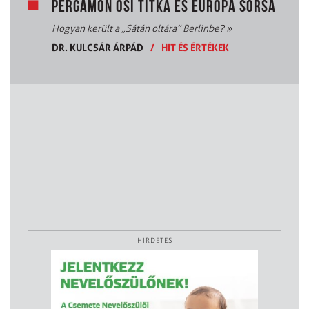
PERGAMON ŐSI TITKA ÉS EURÓPA SORSA
Hogyan került a „Sátán oltára” Berlinbe?
»
DR. KULCSÁR ÁRPÁD
/
HIT ÉS ÉRTÉKEK
HIRDETÉS