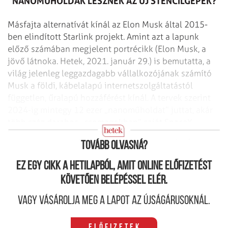
NANOMŰHOLDAK LESZNEK AZ ÚJ STENCILGÉPEK?
Másfajta alternatívát kínál az Elon Musk által 2015-
ben elindított Starlink projekt. Amint azt a lapunk
előző számában megjelent portrécikk (Elon Musk, a
jövő látnoka. Hetek, 2021. január 29.) is bemutatta, a
világ jelenleg leggazdagabb vállalkozójának számító
Musk a földi, kábelalapú internetszolgáltatástól
független, űralapú hozzáférést kínál. A tervek szerint
2024-ig mint­egy 12 ezer „nanoműholdat” juttat, akár
több száz darabos „csomagokban” saját SpaceX
rakétáival alacsony (550 km-es) föld körüli pályára.
Tovább olvasná?
Ez egy cikk a hetilapból, amit online előfizetést
követően belépéssel elér.
Vagy vásárolja meg a lapot az újságárusoknál.
Előfizetek