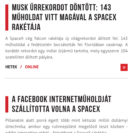
Musk űrrekordot döntött: 143
műholdat vitt magával a SpaceX
rakétája
A SpaceX cég Falcon rakétája új világrekordot állított fel: 143
műholddal a fedélzetén bocsátották fel Floridában vasárnap. A
korábbi rekordot egy indiai űrjármű tartotta, mely egyszerre 104
szatellitet állított pályára.
HETEK
/
ONLINE
A Facebook internetműholdját
szállította volna a SpaceX
Pillanatok alatt porrá égett több mint kétszáz millió dollárnyi
űrtechnika, amikor egy rutinrepülést megelőző teszt közben -
eddig ismeretlen okból - felrobbant a SpaceX rakétája.