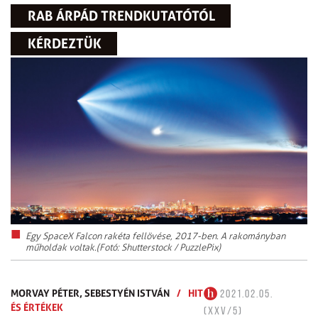
RAB ÁRPÁD TRENDKUTATÓTÓL
KÉRDEZTÜK
Egy SpaceX Falcon rakéta fellövése, 2017-ben. A rakományban
műholdak voltak.(Fotó: Shutterstock / PuzzlePix)
MORVAY PÉTER,
SEBESTYÉN ISTVÁN
/
HIT
2021.02.05.
ÉS ÉRTÉKEK
(XXV/5)