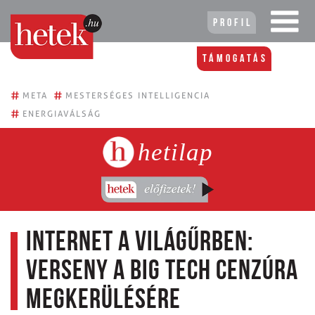
Profil
Támogatás
#
#
META
MESTERSÉGES INTELLIGENCIA
#
ENERGIAVÁLSÁG
hetilap
Internet a világűrben:
verseny a Big Tech cenzúra
megkerülésére