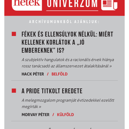
ARCHÍVUMUNKBÓL AJÁNLJUK:
FÉKEK ÉS ELLENSÚLYOK NÉLKÜL: MIÉRT
KELLENEK KORLÁTOK A „JÓ
EMBEREKNEK” IS?
A szubjektív hangulatok és a racionális érvek hiánya
rossz tanácsadó az államszervezet átalakításánál
»
HACK PÉTER
/
BELFÖLD
A PRIDE TITKOLT EREDETE
A melegmozgalom programját évtizedekkel ezelőtt
megírták
»
MORVAY PÉTER
/
KÜLFÖLD