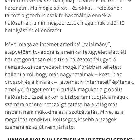
kutatóintézetek számára, majd civilek is elkezdhették
használni. Ma még a sokat – és okkal – felelősnek
tartott big tech is csak felhasználója ennek a
hálózatnak, amin megszerezték maguknak a döntő
befolyást és ellenőrzést.
Mivel maga az internet amerikai „találmány”,
alapvetően továbbra is amerikai felügyelet alatt áll,
bár ezt gondosan elrejtik a hálózatot felügyelő
nemzetközi szervezetek mögé. Korábban lehetett
hallani arról, hogy más nagyhatalmak – köztük az
oroszok és a kínaiak – „alternatív internetet” építenek,
amellyel függetleníteni tudják magukat a globális
hálózattól. Ezzel akkor is biztosítani tudják a maguk
számára az internetszolgáltatást, ha a világ más
részein nem működne ez a szolgáltatás. Mivel ez a
megoldás rendkívül költséges, kisebb országok
számára ez az út nem járható.