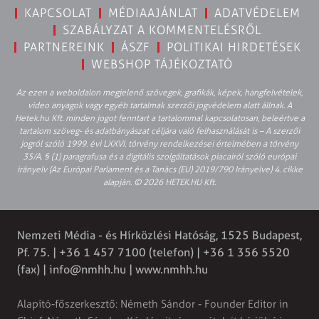
KAPCSOLAT
MÉDIAAJÁNLAT
ADATVÉDELEM
SZABÁLYZAT A KOMMENTELÉSRŐL
PARTNEREINK
ÁSZF
POLITIKAI HIRDETÉSEK
WEBSHOP TÁJÉKOZTATÓ
Az ezen a weboldalon megjelenő szövegek, grafikák, képek, hangfelvételek,
video anyagok vagy egyéb tartalmak szerzői jogvédelem alatt állnak. A
Hetek.hu Kft. minden jogot fenntart a tartalommal kapcsolatosan, beleértve a
tartalom szöveg- és adatbányászat céljára való felhasználását is – A szerzői
jogról szóló 1999. évi LXXVI. törvény rendelkezései értelmében a törvény
35/A. § (1) paragrafusa és a digitális szolgáltatások piacairól szóló európai
irányelv (Az Európai Parlament és a Tanács (EU) 2019/790 Irányelve) 4. cikke
alapján. © 2026 HETEK.HU Kft.
Nemzeti Média - és Hírközlési Hatóság, 1525 Budapest,
Pf. 75. | +36 1 457 7100 (telefon) | +36 1 356 5520
(fax) |
info@nmhh.hu
| www.nmhh.hu
Alapító-főszerkesztő: Németh Sándor - Founder Editor in