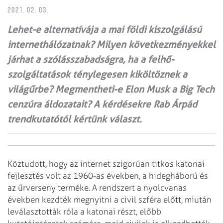
2021. 02. 03.
Lehet-e alternatívája a mai földi kiszolgálású
internet­hálózatnak? Milyen következményekkel
járhat a szólásszabadságra, ha a felhő-
szolgáltatások ténylegesen kiköltöznek a
világűrbe? Megmentheti-e Elon Musk a Big Tech
cenzúra áldozatait? A kérdésekre Rab Árpád
trendkutatótól kértünk választ.
Köztudott, hogy az internet szigorúan titkos katonai
fejlesztés volt az 1960-as években, a hidegháború és
az űrverseny terméke. A rendszert a nyolcvanas
években kezdték megnyitni a civil szféra előtt, miután
leválasztották róla a katonai részt, előbb