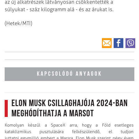
az új alkatrészek látványosan csökkentették a
súlyukat - száz kilogramm alá - és az árukat is.
(Hetek/MTI)
KAPCSOLÓDÓ ANYAGOK
Elon Musk csillaghajója 2024-ban
meghódíthatja a Marsot
Komolyan készül a SpaceX arra, hogy a Föld esetleges
kataklizmikus pusztulására felkészülendő, el tudjon
juttatni egymillió embert a Marsra. Elon Musk szerint négy éven