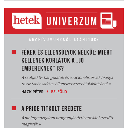
ARCHÍVUMUNKBÓL AJÁNLJUK:
FÉKEK ÉS ELLENSÚLYOK NÉLKÜL: MIÉRT
KELLENEK KORLÁTOK A „JÓ
EMBEREKNEK” IS?
A szubjektív hangulatok és a racionális érvek hiánya
rossz tanácsadó az államszervezet átalakításánál
»
HACK PÉTER
/
BELFÖLD
A PRIDE TITKOLT EREDETE
A melegmozgalom programját évtizedekkel ezelőtt
megírták
»