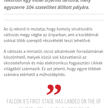
rekordot egy indiai űrjármű tartotta, mely
egyszerre 104 szatellitet állított pályára.
Az új rekord is mutatja, hogy komoly strukturális
változás megy végbe az űriparban, ami a korábbinál
sokkal több szereplő részvételét teszi lehetővé.
A változás a miniatűr, olcsó alkatrészek forradalmának
köszönhető, melyek közül sok közvetlenül az
okostelefonok és más elektronikus fogyasztási cikkek
világából származik. Ez azt jelenti, hogy egyre többek
számára elérhető a műholdépítés.
Falcon 9’s first stage has landed on the Of