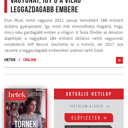
vagyonát, így ő a világ
leggazdagabb embere
Elon Musk nettó vagyona 2021. január hetedikén 188 milliárd
dollárra gyarapodott, így most már elmondhatja magáról, hogy
nincs nála gazdagabb ember a világon. A Tesla főnöke az Amazon
alapítóját, a nagyjából 184 milliárd dolláros nettó vagyonnal
rendelkező Jeff Bezost taszította le a trónról, aki 2017 óta
vezette a leggazdagabb embereket számon tartó listát.
HETEK
/
ONLINE
Aktuális hetilap