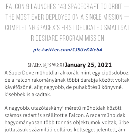
Falcon 9 launches 143 spacecraft to orbit —
the most ever deployed on a single mission —
completing SpaceX’s first dedicated SmallSat
Rideshare Program mission
pic.twitter.com/CJSUvKWeb4
January 25, 2021
— SpaceX (@SpaceX)
A SuperDove műholdjai akkorák, mint egy cipősdoboz,
de a Falcon rakományának többi darabja között voltak
kávéfőzőnél alig nagyobb, de puhakötésű könyvnél
kisebbek is akadtak.
A nagyobb, utazótáskányi méretű műholdak között
számos radart is szállított a Falcon. A radarműholdak
hagyományosan több tonnás objektumok voltak, űrbe
juttatásuk százmillió dolláros költséget jelentett, ám