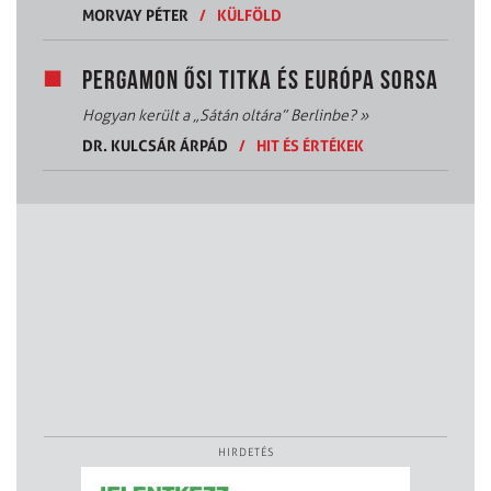
MORVAY PÉTER
/
KÜLFÖLD
PERGAMON ŐSI TITKA ÉS EURÓPA SORSA
Hogyan került a „Sátán oltára” Berlinbe?
»
DR. KULCSÁR ÁRPÁD
/
HIT ÉS ÉRTÉKEK
HIRDETÉS