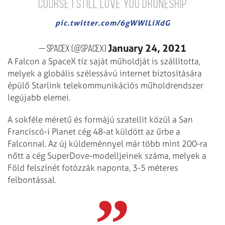
Course I Still Love You droneship
pic.twitter.com/6gWWlLiXdG
January 24, 2021
— SpaceX (@SpaceX)
A Falcon a SpaceX tíz saját műholdját is szállította,
melyek a globális szélessávú internet biztosítására
épülő Starlink telekommunikációs műholdrendszer
legújabb elemei.
A sokféle méretű és formájú szatellit közül a San
Franciscó-i Planet cég 48-at küldött az űrbe a
Falconnal. Az új küldeménnyel már több mint 200-ra
nőtt a cég SuperDove-modelljeinek száma, melyek a
Föld felszínét fotózzák naponta, 3-5 méteres
felbontással.