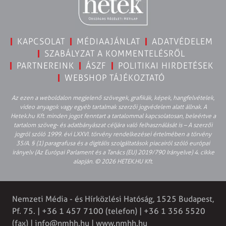
KAPCSOLAT
MÉDIAAJÁNLAT
ADATVÉDELEM
SZABÁLYZAT A KOMMENTELÉSRŐL
PARTNEREINK
ÁSZF
POLITIKAI HIRDETÉSEK
WEBSHOP TÁJÉKOZTATÓ
Az ezen a weboldalon megjelenő szövegek, grafikák, képek, hangfelvételek,
video anyagok vagy egyéb tartalmak szerzői jogvédelem alatt állnak. A
Hetek.hu Kft. minden jogot fenntart a tartalommal kapcsolatosan, beleértve a
tartalom szöveg- és adatbányászat céljára való felhasználását is – A szerzői
jogról szóló 1999. évi LXXVI. törvény rendelkezései értelmében a törvény
35/A. § (1) paragrafusa és a digitális szolgáltatások piacairól szóló európai
irányelv (Az Európai Parlament és a Tanács (EU) 2019/790 Irányelve) 4. cikke
alapján. © 2026 HETEK.HU Kft.
Nemzeti Média - és Hírközlési Hatóság, 1525 Budapest,
Pf. 75. | +36 1 457 7100 (telefon) | +36 1 356 5520
(fax) |
info@nmhh.hu
| www.nmhh.hu