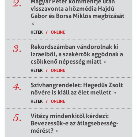
2.
Magyar Péter kommentje után
visszavonta a közmédia Hajdú
Gábor és Borsa Miklós megbízását
»
HETEK
/
ONLINE
3.
Rekordszámban vándorolnak ki
Izraelből, a szakértők aggódnak a
csökkenő népesség miatt
»
HETEK
/
ONLINE
4.
Szívhangrendelet: Hegedűs Zsolt
nővére is kiáll az élet mellett
»
HETEK
/
ONLINE
5.
Vitézy mindenkitől kérdezi:
Bevezessük-e az átlagsebesség-
mérést?
»