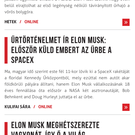
belül elrajtolhat az első legénység nélküli távirányított űrhajó a
vörös bolygóra.
HETEK
/
ONLINE
Űrtörténelmet ír Elon Musk:
először küld embert az űrbe a
SpaceX
Ma, magyar idő szerint este fél 11-kor lövik ki a SpaceX rakétáját
a floridai Kennedy Űrközpontból, mely ezúttal nem autót akar
földkörüli pályára állítani, hanem Elon Musk vállalkozásának 18
éves fennállása óta először a NASA két asztronautáját, Bob
Behnkent and Doug Hurleyt juttatja el az űrbe.
KULIFAI SÁRA
/
ONLINE
Elon Musk meghétszerezte