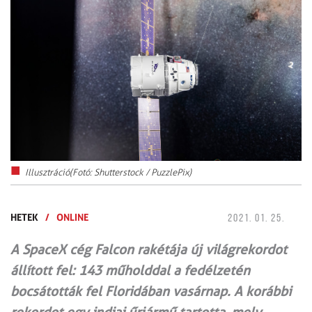
Illusztráció(Fotó: Shutterstock / PuzzlePix)
HETEK
/
ONLINE
2021. 01. 25.
A SpaceX cég Falcon rakétája új világrekordot
állított fel: 143 műholddal a fedélzetén
bocsátották fel Floridában vasárnap. A korábbi