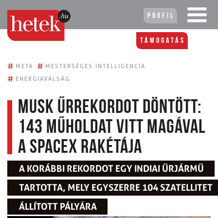
Profil
Támogatás
#
#
META
MESTERSÉGES INTELLIGENCIA
#
ENERGIAVÁLSÁG
Musk űrrekordot döntött:
143 műholdat vitt magával
a SpaceX rakétája
A KORÁBBI REKORDOT EGY INDIAI ŰRJÁRMŰ
TARTOTTA, MELY EGYSZERRE 104 SZATELLITET
ÁLLÍTOTT PÁLYÁRA