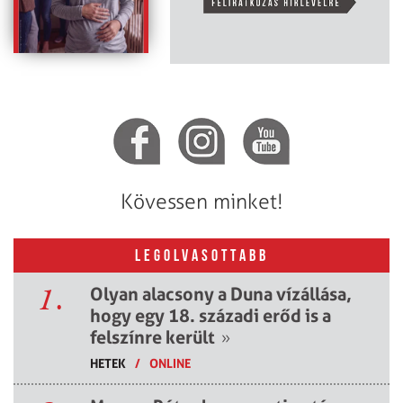
Kövessen minket!
LEGOLVASOTTABB
1.
Olyan alacsony a Duna vízállása,
hogy egy 18. századi erőd is a
felszínre került
»
HETEK
/
ONLINE