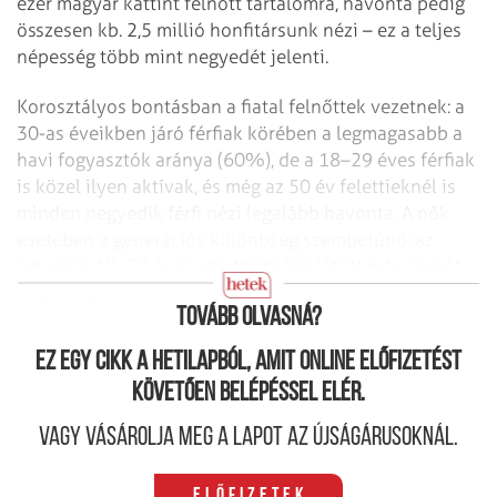
ezer magyar kattint felnőtt tartalomra, havonta pedig
összesen kb. 2,5 millió honfitársunk nézi – ez a teljes
népesség több mint negyedét jelenti.
Korosztályos bontásban a fiatal felnőttek vezetnek: a
30-as éveikben járó férfiak körében a legmagasabb a
havi fogyasztók aránya (60%), de a 18–29 éves férfiak
is közel ilyen aktívak, és még az 50 év felettieknél is
minden negyedik férfi nézi legalább havonta. A nők
esetében a generációs különbség szembetűnő: az
amerikai 18–30 éves nők többsége látott már pornót,
míg a nagymama korosztály nagy része soha.
Tovább olvasná?
Ez egy cikk a hetilapból, amit online előfizetést
követően belépéssel elér.
Vagy vásárolja meg a lapot az újságárusoknál.
Előfizetek