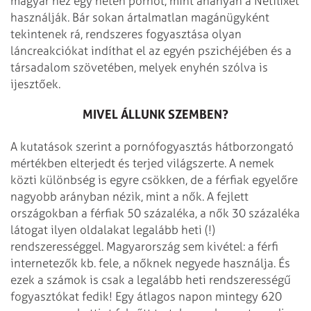
magyar néz egy héten pornót, mint ahányan a Netflixet
használják. Bár sokan ártalmatlan magánügyként
tekintenek rá, rendszeres fogyasztása olyan
láncreakciókat indíthat el az egyén pszichéjében és a
társadalom szövetében, melyek enyhén szólva is
ijesztőek.
MIVEL ÁLLUNK SZEMBEN?
A kutatások szerint a pornófogyasztás hátborzongató
mértékben elterjedt és terjed világszerte. A nemek
közti különbség is egyre csökken, de a férfiak egyelőre
nagyobb arányban nézik, mint a nők. A fejlett
országokban a férfiak 50 százaléka, a nők 30 százaléka
látogat ilyen oldalakat legalább heti (!)
rendszerességgel. Magyarország sem kivétel: a férfi
internetezők kb. fele, a nőknek negyede használja. És
ezek a számok is csak a legalább heti rendszerességű
fogyasztókat fedik! Egy átlagos napon mintegy 620