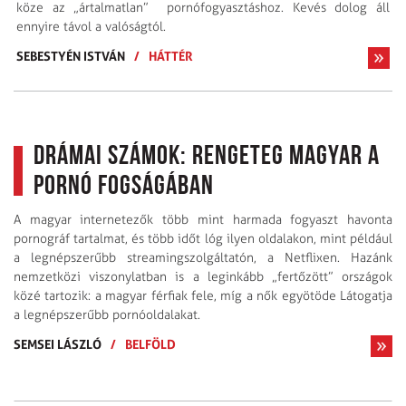
köze az „ártalmatlan” pornófogyasztáshoz. Kevés dolog áll
ennyire távol a valóságtól.
SEBESTYÉN ISTVÁN
/
HÁTTÉR
Drámai számok: rengeteg magyar a
pornó fogságában
A magyar internetezők több mint harmada fogyaszt havonta
pornográf tartalmat, és több időt lóg ilyen oldalakon, mint például
a legnépszerűbb streamingszolgáltatón, a Netflixen. Hazánk
nemzetközi viszonylatban is a leginkább „fertőzött” országok
közé tartozik: a magyar férfiak fele, míg a nők egyötöde Látogatja
a legnépszerűbb pornóoldalakat.
SEMSEI LÁSZLÓ
/
BELFÖLD