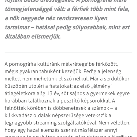
tömegjelenséggé vált: a férfiak több mint fele,
a nők negyede néz rendszeresen ilyen
tartalmat – hatásai pedig súlyosabbak, mint azt
általában elismerjük.
A pornográfia kultúránk mélyrétegeibe férkőzött,
mégis gyakran tabuként kezeljük. Pedig a jelenség
mellett nem mehetünk el szó nélkül. Már a serdülőkor
küszöbén utoléri a fiatalokat: az első „élmény”
átlagéletkora alig 13 év, sőt sajnos a gyermekek egyre
korábban találkoznak a pusztító képsorokkal. A
felnőttek körében is döbbenetesek a számok – a
klikkvadász oldalak népszerűsége vetekszik a
legnagyobb streaming szolgáltatókéval. Nem véletlen,
hogy egy hazai elemzés szerint másfélszer annyi