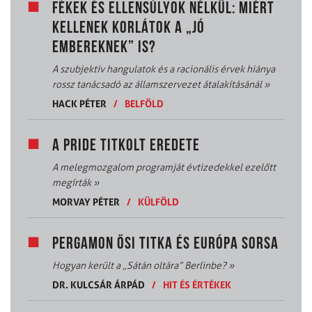
FÉKEK ÉS ELLENSÚLYOK NÉLKÜL: MIÉRT
KELLENEK KORLÁTOK A „JÓ
EMBEREKNEK” IS?
A szubjektív hangulatok és a racionális érvek hiánya
rossz tanácsadó az államszervezet átalakításánál
»
HACK PÉTER
/
BELFÖLD
A PRIDE TITKOLT EREDETE
A melegmozgalom programját évtizedekkel ezelőtt
megírták
»
MORVAY PÉTER
/
KÜLFÖLD
PERGAMON ŐSI TITKA ÉS EURÓPA SORSA
Hogyan került a „Sátán oltára” Berlinbe?
»
DR. KULCSÁR ÁRPÁD
/
HIT ÉS ÉRTÉKEK