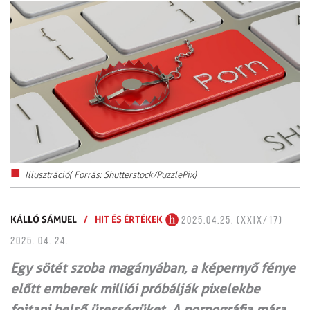
Illusztráció( Forrás: Shutterstock/PuzzlePix)
KÁLLÓ SÁMUEL
/
HIT ÉS ÉRTÉKEK
2025.04.25. (XXIX/17)
2025. 04. 24.
Egy sötét szoba magányában, a képernyő fénye
előtt emberek milliói próbálják pixelekbe
fojtani belső ürességüket. A pornográfia mára