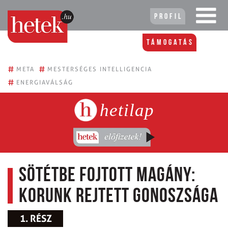
Profil
Támogatás
#
#
META
MESTERSÉGES INTELLIGENCIA
#
ENERGIAVÁLSÁG
hetilap
Sötétbe fojtott magány:
Korunk rejtett gonoszsága
1. RÉSZ