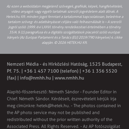
Az ezen a weboldalon megjelenő szövegek, grafikák, képek, hangfelvételek,
video anyagok vagy egyéb tartalmak szerzői jogvédelem alatt állnak. A
Hetek.hu Kft. minden jogot fenntart a tartalommal kapcsolatosan, beleértve a
tartalom szöveg- és adatbányászat céljára való felhasználását is – A szerzői
jogról szóló 1999. évi LXXVI. törvény rendelkezései értelmében a törvény
35/A. § (1) paragrafusa és a digitális szolgáltatások piacairól szóló európai
irányelv (Az Európai Parlament és a Tanács (EU) 2019/790 Irányelve) 4. cikke
alapján. © 2026 HETEK.HU Kft.
Nemzeti Média - és Hírközlési Hatóság, 1525 Budapest,
Pf. 75. | +36 1 457 7100 (telefon) | +36 1 356 5520
(fax) |
info@nmhh.hu
| www.nmhh.hu
Alapító-főszerkesztő: Németh Sándor - Founder Editor in
Chief: Németh Sándor. Kérdéseit, észrevételeit kérjük írja
meg címünkre:
hetek@hetek.hu
. - The photos contained in
the AP photo service may not be published and
redistributed without the prior written authority of the
Associated Press. All Rights Reserved. - Az AP fotószolgálat