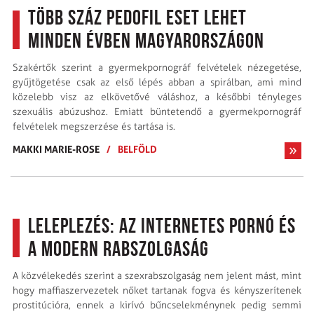
Több száz pedofil eset lehet
minden évben Magyarországon
Szakértők szerint a gyermekpornográf felvételek nézegetése,
gyűjtögetése csak az első lépés abban a spirálban, ami mind
közelebb visz az elkövetővé váláshoz, a későbbi tényleges
szexuális abúzushoz. Emiatt büntetendő a gyermekpornográf
felvételek megszerzése és tartása is.
MAKKI MARIE-ROSE
/
BELFÖLD
Leleplezés: az internetes pornó és
a modern rabszolgaság
A közvélekedés szerint a szexrabszolgaság nem jelent mást, mint
hogy maffiaszervezetek nőket tartanak fogva és kényszerítenek
prostitúcióra, ennek a kirívó bűncselekménynek pedig semmi