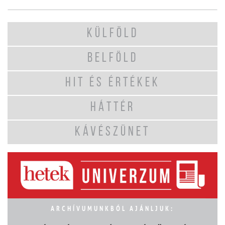
KÜLFÖLD
BELFÖLD
HIT ÉS ÉRTÉKEK
HÁTTÉR
KÁVÉSZÜNET
ARCHÍVUMUNKBÓL AJÁNLJUK: