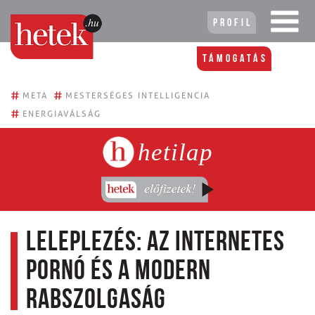
Profil
Támogatás
#
#
META
MESTERSÉGES INTELLIGENCIA
#
ENERGIAVÁLSÁG
hetilap
Leleplezés: az internetes
pornó és a modern
rabszolgaság