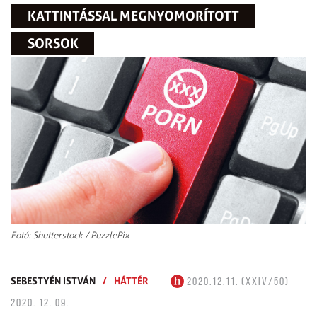
KATTINTÁSSAL MEGNYOMORÍTOTT
SORSOK
Fotó: Shutterstock / PuzzlePix
SEBESTYÉN ISTVÁN
/
HÁTTÉR
2020.12.11. (XXIV/50)
2020. 12. 09.