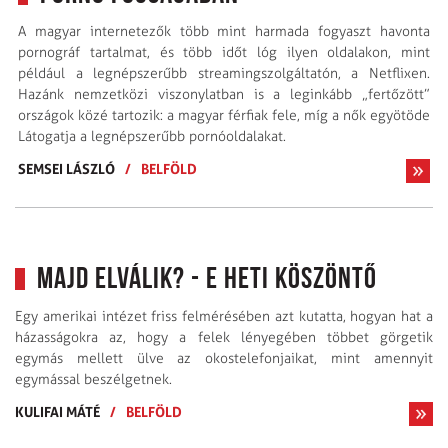
A magyar internetezők több mint harmada fogyaszt havonta
pornográf tartalmat, és több időt lóg ilyen oldalakon, mint
például a legnépszerűbb streamingszolgáltatón, a Netflixen.
Hazánk nemzetközi viszonylatban is a leginkább „fertőzött”
országok közé tartozik: a magyar férfiak fele, míg a nők egyötöde
Látogatja a legnépszerűbb pornóoldalakat.
SEMSEI LÁSZLÓ
/
BELFÖLD
Majd elválik? - E heti köszöntő
Egy amerikai intézet friss felmérésében azt kutatta, hogyan hat a
házasságokra az, hogy a felek lényegében többet görgetik
egymás mellett ülve az okostelefonjaikat, mint amennyit
egymással beszélgetnek.
KULIFAI MÁTÉ
/
BELFÖLD