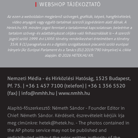
WEBSHOP TÁJÉKOZTATÓ
Az ezen a weboldalon megjelenő szövegek, grafikák, képek, hangfelvételek,
video anyagok vagy egyéb tartalmak szerzői jogvédelem alatt állnak. A
Hetek.hu Kft. minden jogot fenntart a tartalommal kapcsolatosan, beleértve a
tartalom szöveg- és adatbányászat céljára való felhasználását is – A szerzői
jogról szóló 1999. évi LXXVI. törvény rendelkezései értelmében a törvény
35/A. § (1) paragrafusa és a digitális szolgáltatások piacairól szóló európai
irányelv (Az Európai Parlament és a Tanács (EU) 2019/790 Irányelve) 4. cikke
alapján. © 2026 HETEK.HU Kft.
Nemzeti Média - és Hírközlési Hatóság, 1525 Budapest,
Pf. 75. | +36 1 457 7100 (telefon) | +36 1 356 5520
(fax) |
info@nmhh.hu
| www.nmhh.hu
Alapító-főszerkesztő: Németh Sándor - Founder Editor in
Chief: Németh Sándor. Kérdéseit, észrevételeit kérjük írja
meg címünkre:
hetek@hetek.hu
. - The photos contained in
the AP photo service may not be published and
redistributed without the prior written authority of the