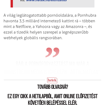
A világ leglátogatottabb pornóoldalára, a Pornhubra
havonta 3,5 milliárd internetező kattint rá – többen
mint a Netflixre, a Yahoora vagy az Amazonra –, és
ezzel a tizedik helyen szerepel a legnépszerűbb
webhelyek globális rangsorában.
Bár a pornófogyasztást ma már a
mainstream média is igyekszik „ártalmatlan”,
sőt „menő” szokásnak beállítani,
Tovább olvasná?
Ez egy cikk a hetilapból, amit online előfizetést
követően belépéssel elér.