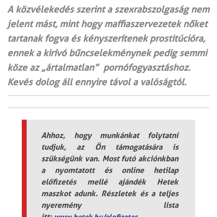
A közvélekedés szerint a szexrabszolgaság nem
jelent mást, mint hogy maffiaszervezetek nőket
tartanak fogva és kényszerítenek prostitúcióra,
ennek a kirívó bűncselekménynek pedig semmi
köze az „ártalmatlan” pornófogyasztáshoz.
Kevés dolog áll ennyire távol a valóságtól.
Ahhoz, hogy munkánkat folytatni
tudjuk, az Ön támogatására is
szükségünk van. Most futó akciónkban
a nyomtatott és online hetilap
előfizetés mellé ajándék Hetek
maszkot adunk. Részletek és a teljes
nyeremény lista
itt:
www.hetek.hu/elofizetes