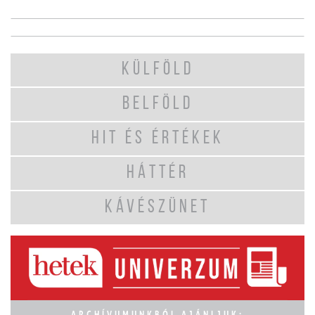
KÜLFÖLD
BELFÖLD
HIT ÉS ÉRTÉKEK
HÁTTÉR
KÁVÉSZÜNET
ARCHÍVUMUNKBÓL AJÁNLJUK: