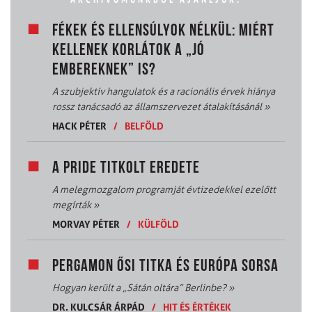
FÉKEK ÉS ELLENSÚLYOK NÉLKÜL: MIÉRT
KELLENEK KORLÁTOK A „JÓ
EMBEREKNEK” IS?
A szubjektív hangulatok és a racionális érvek hiánya
rossz tanácsadó az államszervezet átalakításánál
»
HACK PÉTER
/
BELFÖLD
A PRIDE TITKOLT EREDETE
A melegmozgalom programját évtizedekkel ezelőtt
megírták
»
MORVAY PÉTER
/
KÜLFÖLD
PERGAMON ŐSI TITKA ÉS EURÓPA SORSA
Hogyan került a „Sátán oltára” Berlinbe?
»
DR. KULCSÁR ÁRPÁD
/
HIT ÉS ÉRTÉKEK