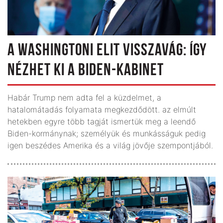
A WASHINGTONI ELIT VISSZAVÁG: ÍGY
NÉZHET KI A BIDEN-KABINET
Habár Trump nem adta fel a küzdelmet, a
hatalomátadás folyamata megkezdődött. az elmúlt
hetekben egyre több tagját ismertük meg a leendő
Biden-kormánynak; személyük és munkásságuk pedig
igen beszédes Amerika és a világ jövője szempontjából.