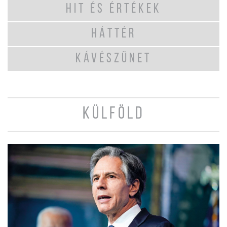
HIT ÉS ÉRTÉKEK
HÁTTÉR
KÁVÉSZÜNET
KÜLFÖLD