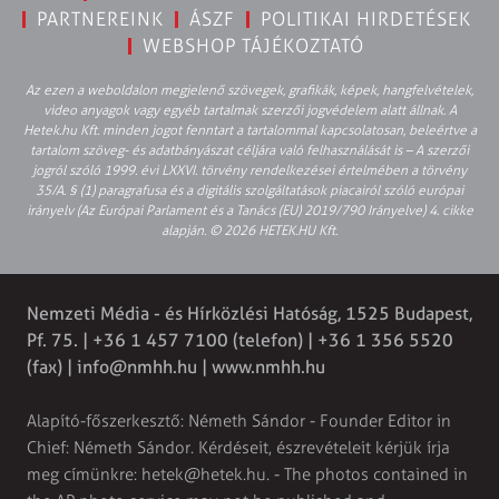
PARTNEREINK
ÁSZF
POLITIKAI HIRDETÉSEK
WEBSHOP TÁJÉKOZTATÓ
Az ezen a weboldalon megjelenő szövegek, grafikák, képek, hangfelvételek,
video anyagok vagy egyéb tartalmak szerzői jogvédelem alatt állnak. A
Hetek.hu Kft. minden jogot fenntart a tartalommal kapcsolatosan, beleértve a
tartalom szöveg- és adatbányászat céljára való felhasználását is – A szerzői
jogról szóló 1999. évi LXXVI. törvény rendelkezései értelmében a törvény
35/A. § (1) paragrafusa és a digitális szolgáltatások piacairól szóló európai
irányelv (Az Európai Parlament és a Tanács (EU) 2019/790 Irányelve) 4. cikke
alapján. © 2026 HETEK.HU Kft.
Nemzeti Média - és Hírközlési Hatóság, 1525 Budapest,
Pf. 75. | +36 1 457 7100 (telefon) | +36 1 356 5520
(fax) |
info@nmhh.hu
| www.nmhh.hu
Alapító-főszerkesztő: Németh Sándor - Founder Editor in
Chief: Németh Sándor. Kérdéseit, észrevételeit kérjük írja
meg címünkre:
hetek@hetek.hu
. - The photos contained in