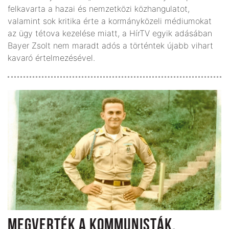
felkavarta a hazai és nemzetközi közhangulatot,
valamint sok kritika érte a kormányközeli médiumokat
az ügy tétova kezelése miatt, a HírTV egyik adásában
Bayer Zsolt nem maradt adós a történtek újabb vihart
kavaró értelmezésével.
MEGVERTÉK A KOMMUNISTÁK,