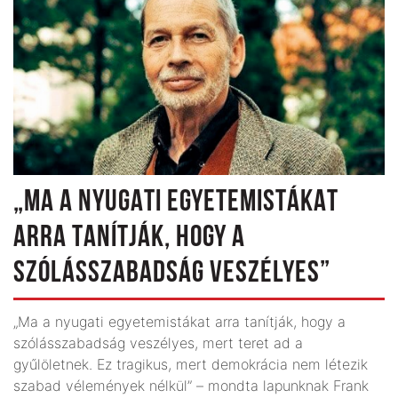
„MA A NYUGATI EGYETEMISTÁKAT
ARRA TANÍTJÁK, HOGY A
SZÓLÁSSZABADSÁG VESZÉLYES”
„Ma a nyugati egyetemistákat arra tanítják, hogy a
szólásszabadság veszélyes, mert teret ad a
gyűlöletnek. Ez tragikus, mert demokrácia nem létezik
szabad vélemények nélkül” – mondta lapunknak Frank