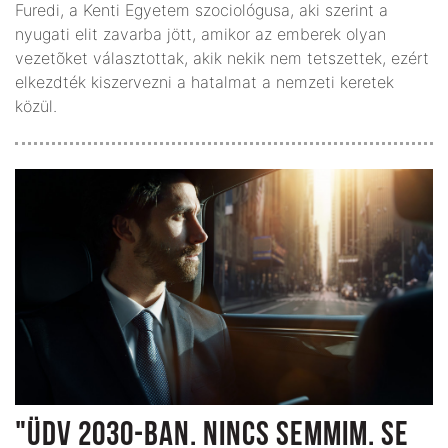
Furedi, a Kenti Egyetem szociológusa, aki szerint a
nyugati elit zavarba jött, amikor az emberek olyan
vezetõket választottak, akik nekik nem tetszettek, ezért
elkezdték kiszervezni a hatalmat a nemzeti keretek
közül.
"ÜDV 2030-BAN. NINCS SEMMIM. SE