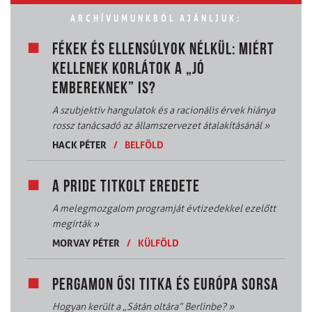
ARCHÍVUMUNKBÓL AJÁNLJUK:
FÉKEK ÉS ELLENSÚLYOK NÉLKÜL: MIÉRT
KELLENEK KORLÁTOK A „JÓ
EMBEREKNEK” IS?
A szubjektív hangulatok és a racionális érvek hiánya
rossz tanácsadó az államszervezet átalakításánál
»
HACK PÉTER
/
BELFÖLD
A PRIDE TITKOLT EREDETE
A melegmozgalom programját évtizedekkel ezelőtt
megírták
»
MORVAY PÉTER
/
KÜLFÖLD
PERGAMON ŐSI TITKA ÉS EURÓPA SORSA
Hogyan került a „Sátán oltára” Berlinbe?
»