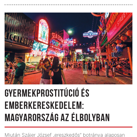
GYERMEKPROSTITÚCIÓ ÉS
EMBERKERESKEDELEM:
MAGYARORSZÁG AZ ÉLBOLYBAN
Miután Szájer József „ereszkedős” botránya alaposan