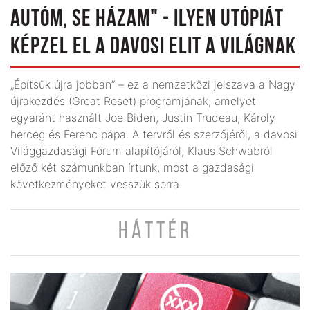
AUTÓM, SE HÁZAM" - ILYEN UTÓPIÁT
KÉPZEL EL A DAVOSI ELIT A VILÁGNAK
„Építsük újra jobban” – ez a nemzetközi jelszava a Nagy
újrakezdés (Great Reset) programjának, amelyet
egyaránt használt Joe Biden, Justin Trudeau, Károly
herceg és Ferenc pápa. A tervről és szerzőjéről, a davosi
Világgazdasági Fórum alapítójáról, Klaus Schwabról
előző két számunkban írtunk, most a gazdasági
következményeket vesszük sorra.
HÁTTÉR