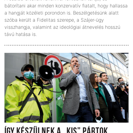
bátorítani akar minden konzervatív fiatalt, hogy hallassa
a hangját közéleti porondon is. Beszélgetésünk alatt
szóba került a Fidelitas szerepe, a Szájer-ügy
visszhangja, valamint az ideológiai átnevelés hosszú
távú hatása is.
ÍGY KÉSZÜLNEK A „KIS” PÁRTOK