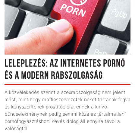
LELEPLEZÉS: AZ INTERNETES PORNÓ
ÉS A MODERN RABSZOLGASÁG
A közvélekedés szerint a szexrabszolgaság nem jelent
mást, mint hogy maffiaszervezetek nőket tartanak fogva
és kényszerítenek prostitúcióra, ennek a kirívó
bűncselekménynek pedig semmi köze az „ártalmatlan”
pornófogyasztáshoz. Kevés dolog áll ennyire távol a
valóságtól.