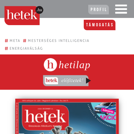
Profil
Támogatás
#
#
META
MESTERSÉGES INTELLIGENCIA
#
ENERGIAVÁLSÁG
hetilap