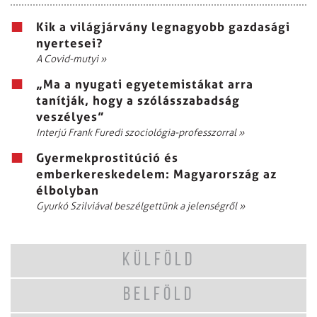
Kik a világjárvány legnagyobb gazdasági
nyertesei?
A Covid-mutyi
»
„Ma a nyugati egyetemistákat arra
tanítják, hogy a szólásszabadság
veszélyes”
Interjú Frank Furedi szociológia-professzorral
»
Gyermekprostitúció és
emberkereskedelem: Magyarország az
élbolyban
Gyurkó Szilviával beszélgettünk a jelenségről
»
KÜLFÖLD
BELFÖLD