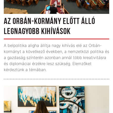
AZ ORBÁN-KORMÁNY ELŐTT ÁLLÓ
LEGNAGYOBB KIHÍVÁSOK
A belpolitika aligha állítja nagy kihívás elé az Orbán-
kormányt a következő években, a nemzetközi politika és
a gazdaság színterén azonban annál több kreativitásra
és diplomáciai érzékre lesz szükség. Elemzőket
kérdeztünk a témában.