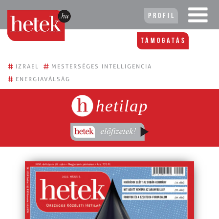
Profil
Támogatás
#
#
IZRAEL
MESTERSÉGES INTELLIGENCIA
#
ENERGIAVÁLSÁG
hetilap