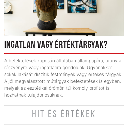
INGATLAN VAGY ÉRTÉKTÁRGYAK?
A befektetések kapcsán általában állampapírra, aranyra,
részvényre vagy ingatlanra gondolunk. Ugyanakkor
sokak lakását díszítik festmények vagy értékes tárgyak.
A jól megválasztott műtárgyak befektetések is egyben,
melyek az esztétikai örömön túl komoly profitot is
hozhatnak tulajdonosuknak.
HIT ÉS ÉRTÉKEK