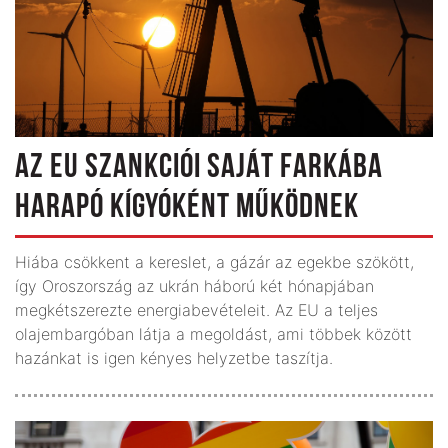
AZ EU SZANKCIÓI SAJÁT FARKÁBA
HARAPÓ KÍGYÓKÉNT MŰKÖDNEK
Hiába csökkent a kereslet, a gázár az egekbe szökött,
így Oroszország az ukrán háború két hónapjában
megkétszerezte energiabevételeit. Az EU a teljes
olajembargóban látja a megoldást, ami többek között
hazánkat is igen kényes helyzetbe taszítja.