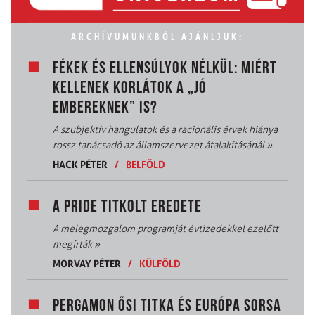
ARCHÍVUMUNKBÓL AJÁNLJUK:
FÉKEK ÉS ELLENSÚLYOK NÉLKÜL: MIÉRT
KELLENEK KORLÁTOK A „JÓ
EMBEREKNEK” IS?
A szubjektív hangulatok és a racionális érvek hiánya
rossz tanácsadó az államszervezet átalakításánál
»
HACK PÉTER
/
BELFÖLD
A PRIDE TITKOLT EREDETE
A melegmozgalom programját évtizedekkel ezelőtt
megírták
»
MORVAY PÉTER
/
KÜLFÖLD
PERGAMON ŐSI TITKA ÉS EURÓPA SORSA