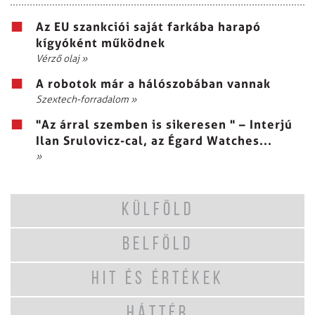
Az EU szankciói saját farkába harapó
kígyóként működnek
Vérző olaj
»
A robotok már a hálószobában vannak
Szextech-forradalom
»
"Az árral szemben is sikeresen " – Interjú
Ilan Srulovicz-cal, az Égard Watches...
»
KÜLFÖLD
BELFÖLD
HIT ÉS ÉRTÉKEK
HÁTTÉR