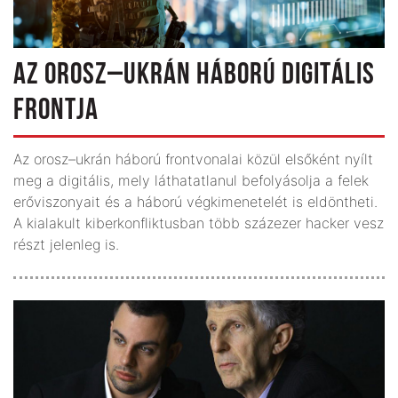
AZ OROSZ–UKRÁN HÁBORÚ DIGITÁLIS
FRONTJA
Az orosz–ukrán háború frontvonalai közül elsőként nyílt
meg a digitális, mely láthatatlanul befolyásolja a felek
erőviszonyait és a háború végkimenetelét is eldöntheti.
A kialakult kiberkonfliktusban több százezer hacker vesz
részt jelenleg is.