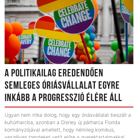
A POLITIKAILAG EREDENDŐEN
SEMLEGES ÓRIÁSVÁLLALAT EGYRE
INKÁBB A PROGRESSZIÓ ÉLÉRE ÁLL
Ugyan nem ritka dolog, hogy egy óriásvállalat beszáll a
kultúrharcba, azonban a Disney új párharca Florida
kormányzójával amellett, hogy némileg komikus,
veszélyes trendeket vetít előre a gyerek­tartalmakkal