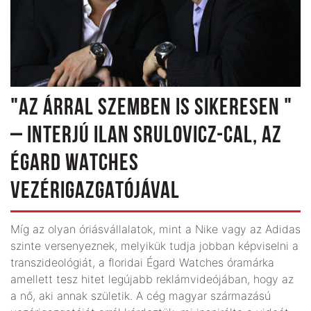
"AZ ÁRRAL SZEMBEN IS SIKERESEN "
– INTERJÚ ILAN SRULOVICZ-CAL, AZ
ÉGARD WATCHES
VEZÉRIGAZGATÓJÁVAL
Míg az olyan óriásvállalatok, mint a Nike vagy az Adidas
szinte versenyeznek, melyikük tudja jobban képviselni a
transzideológiát, a floridai Égard Watches óramárka
amellett tesz hitet legújabb reklámvideójában, hogy az
a nő, aki annak születik. A cég magyar származású