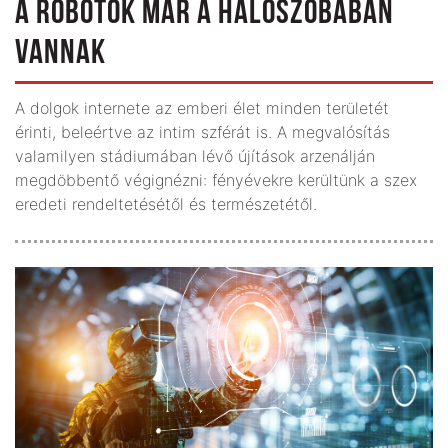
A ROBOTOK MÁR A HÁLÓSZOBÁBAN
VANNAK
A dolgok internete az emberi élet minden területét
érinti, beleértve az intim szférát is. A megvalósítás
valamilyen stádiumában lévő újítások arzenálján
megdöbbentő végignézni: fényévekre kerültünk a szex
eredeti rendelte­tésétől és természetétől.