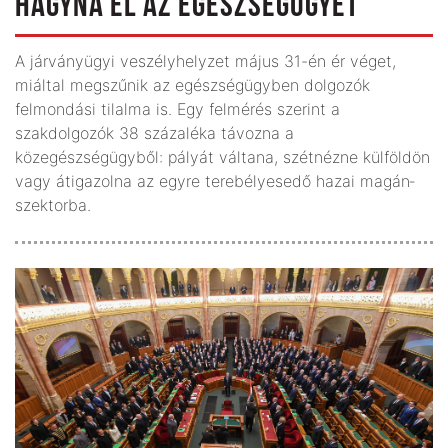
HAGYNÁ EL AZ EGÉSZSÉGÜGYET
A járványügyi veszélyhelyzet május 31-én ér véget,
miáltal megszűnik az egészségügyben dolgozók
felmondási tilalma is. Egy felmérés szerint a
szakdolgozók 38 százaléka távozna a
közegészségügyből: pályát váltana, szétnézne külföldön
vagy átigazolna az egyre terebélyesedő hazai magán­
szektorba.