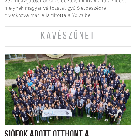
vezérigazgatóját arról kérdeztük, mi inspirálta a videót,
melynek magyar változatát gyűlölet­beszédre
hivatkozva már le is tiltotta a Youtube.
KÁVÉSZÜNET
SIÓFOK ADOTT OTTHONT A