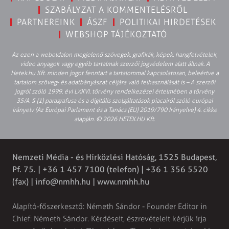
SZABÁLYZAT A KOMMENTELÉSRŐL
PARTNEREINK
ÁSZF
POLITIKAI HIRDETÉSEK
WEBSHOP TÁJÉKOZTATÓ
Az ezen a weboldalon megjelenő szövegek, grafikák, képek, hangfelvételek,
video anyagok vagy egyéb tartalmak szerzői jogvédelem alatt állnak. A
Hetek.hu Kft. minden jogot fenntart a tartalommal kapcsolatosan, beleértve a
tartalom szöveg- és adatbányászat céljára való felhasználását is – A szerzői
jogról szóló 1999. évi LXXVI. törvény rendelkezései értelmében a törvény
35/A. § (1) paragrafusa és a digitális szolgáltatások piacairól szóló európai
irányelv (Az Európai Parlament és a Tanács (EU) 2019/790 Irányelve) 4. cikke
alapján. © 2026 HETEK.HU Kft.
Nemzeti Média - és Hírközlési Hatóság, 1525 Budapest,
Pf. 75. | +36 1 457 7100 (telefon) | +36 1 356 5520
(fax) |
info@nmhh.hu
| www.nmhh.hu
Alapító-főszerkesztő: Németh Sándor - Founder Editor in
Chief: Németh Sándor. Kérdéseit, észrevételeit kérjük írja