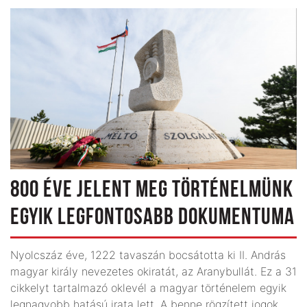
800 ÉVE JELENT MEG TÖRTÉNELMÜNK
EGYIK LEGFONTOSABB DOKUMENTUMA
Nyolcszáz éve, 1222 tavaszán bocsátotta ki II. András
magyar király nevezetes okiratát, az Aranybullát. Ez a 31
cikkelyt tartalmazó oklevél a magyar történelem egyik
legnagyobb hatású irata lett. A benne rögzített jogok