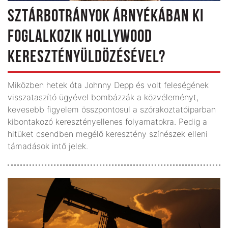
SZTÁRBOTRÁNYOK ÁRNYÉKÁBAN KI
FOGLALKOZIK HOLLYWOOD
KERESZTÉNYÜLDÖZÉSÉVEL?
Miközben hetek óta Johnny Depp és volt feleségének
visszataszító ügyével bombázzák a közvéleményt,
kevesebb figyelem összpontosul a szórakoztatóiparban
kibontakozó keresztényellenes folyamatokra. Pedig a
hitüket csendben megélő keresztény színészek elleni
támadások intő jelek.