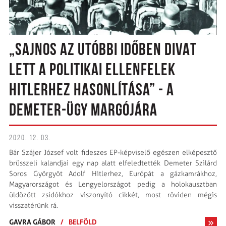
„SAJNOS AZ UTÓBBI IDŐBEN DIVAT
LETT A POLITIKAI ELLENFELEK
HITLERHEZ HASONLÍTÁSA” - A
DEMETER-ÜGY MARGÓJÁRA
2020. 12. 03.
Bár Szájer József volt fideszes EP-képviselő egészen elképesztő
brüsszeli kalandjai egy nap alatt elfeledtették Demeter Szilárd
Soros Györgyöt Adolf Hitlerhez, Európát a gázkamrákhoz,
Magyarországot és Lengyelországot pedig a holokausztban
üldözött zsidókhoz viszonyító cikkét, most röviden mégis
visszatérünk rá.
GAVRA GÁBOR
/
BELFÖLD