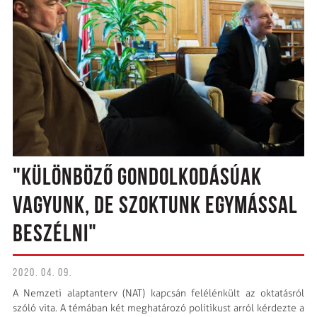
"KÜLÖNBÖZŐ GONDOLKODÁSÚAK
VAGYUNK, DE SZOKTUNK EGYMÁSSAL
BESZÉLNI"
2020. 04. 09.
A Nemzeti alaptanterv (NAT) kapcsán felélénkült az oktatásról
szóló vita. A témában két meghatározó politikust arról kérdezte a