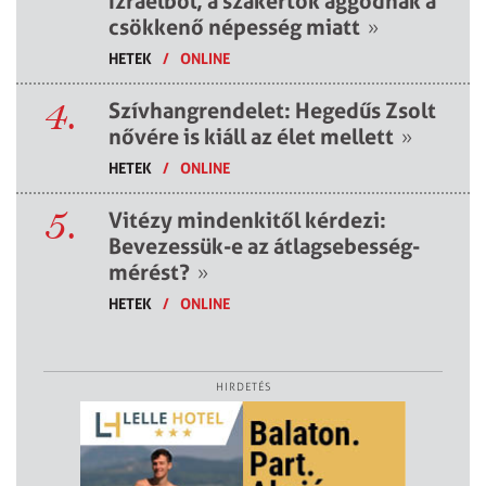
Izraelből, a szakértők aggódnak a
csökkenő népesség miatt
»
HETEK
/
ONLINE
4.
Szívhangrendelet: Hegedűs Zsolt
nővére is kiáll az élet mellett
»
HETEK
/
ONLINE
5.
Vitézy mindenkitől kérdezi:
Bevezessük-e az átlagsebesség-
mérést?
»
HETEK
/
ONLINE
HIRDETÉS