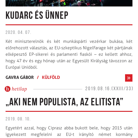
KUDARC ÉS ÜNNEP
2020. 04. 07.
Két miniszterelnök és két munkáspárti vezérkar bukása, két
előrehozott választás, az EU-szkeptikus NigelFarage két pártjának
elképesztő EP-sikerei és parlamenti fiaskói – ez kellett ahhoz,
hogy 47 év és egy hónap után az Egyesült Királyság távozzon az
Európai Unióból.
GAVRA GÁBOR
/
KÜLFÖLD
hetilap
2019.08.16.(XXIII/33)
„AKI NEM POPULISTA, AZ ELITISTA”
2019. 08. 10.
Egyetért azzal, hogy Ciprasz abba bukott bele, hogy 2015 után
igyekezett megfelelni az EU-t irányító német kormány