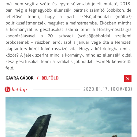
már nem segít a szétesés egyre súlyosabb jeleit mutató, 2018-
ban még a legnagyobb ellenzéki pártnak számító Jobbikon, de
lehetővé teheti, hogy a párt szélsőjobboldali (múltú?)
politikusaiátmentsék magukat a mainstreambe. Eközben mintha
a kormányzat is gesztusokat akarna tenni a Horthy-nosztalgia
kanonizálásával a 20. századi (szélső)jobboldal szellemi
örököseinek – részben erről szól a január vége óta a Nemzeti
alaptanterv körül folyó rosszízű vita. Hogy a két dologban mi a
közös? A jelek szerint mind a kormány-, mind az ellenzéki oldal
kész gesztusokat tenni a radikális jobboldali eszmék képviselői
felé.
GAVRA GÁBOR
/
BELFÖLD
hetilap
2020.01.17. (XXIV/03)