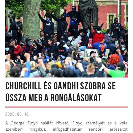
CHURCHILL ÉS GANDHI SZOBRA SE
ÚSSZA MEG A RONGÁLÁSOKAT
2020. 06. 18.
A George Floyd halálát követő, Floyd személyét és a vele
szembeni tragikus, elfogadhatatlan rendőri erőszakot