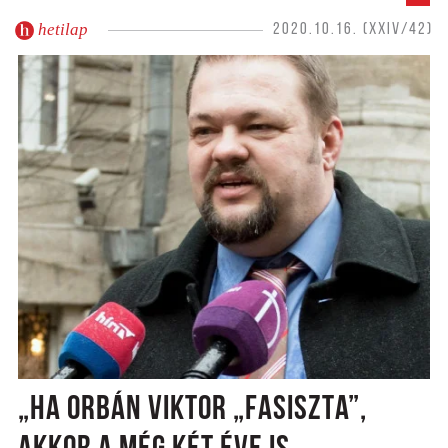
hetilap
2020.10.16. (XXIV/42)
„HA ORBÁN VIKTOR „FASISZTA”,