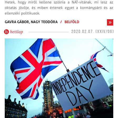
Hetek, hogy mirõl kellene szólnia a NAT-vitának, mi lesz az
oktatás jövõje, és miben értenek egyet a kormánypárti és az
ellenzéki politikusok.
GAVRA GÁBOR,
NAGY TEODÓRA
/
BELFÖLD
hetilap
2020.02.07. (XXIV/06)