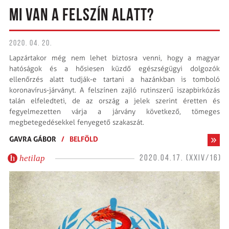
MI VAN A FELSZÍN ALATT?
2020. 04. 20.
Lapzártakor még nem lehet biztosra venni, hogy a magyar
hatóságok és a hősiesen küzdő egészségügyi dolgozók
ellenőrzés alatt tudják-e tartani a hazánkban is tomboló
koronavírus-járványt. A felszínen zajló rutinszerű iszapbirkózás
talán elfeledteti, de az ország a jelek szerint éretten és
fegyelmezetten várja a járvány következő, tömeges
megbetegedésekkel fenyegető szakaszát.
GAVRA GÁBOR
/
BELFÖLD
hetilap
2020.04.17. (XXIV/16)