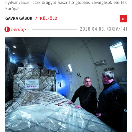
nyilvánvalóan csak ürügyül használó globális zavargások elérték
Európát.
GAVRA GÁBOR
/
KÜLFÖLD
hetilap
2020.04.03. (XXIV/14)