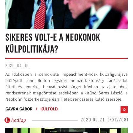
SIKERES VOLT-E A NEOKONOK
KÜLPOLITIKÁJA?
2020. 04. 16.
Az időközben a demokrata impeachment-hoax kulcsfigurájává
előlépett John Bolton egykori nemzetbiztonsági tanácsadót
élteti és amerikai beavatkozást sürget Iránban az ajatollahok
rendszerének megdöntése érdekében a kitűnő Seres László, a
Neokohn főszerkesztője és a Hetek rendszeres külső szerzője.
GAVRA GÁBOR
/
KÜLFÖLD
hetilap
2020.02.21. (XXIV/08)