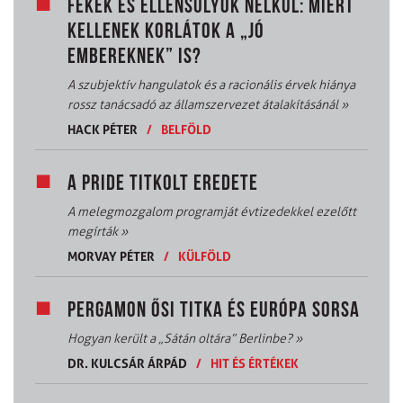
FÉKEK ÉS ELLENSÚLYOK NÉLKÜL: MIÉRT
KELLENEK KORLÁTOK A „JÓ
EMBEREKNEK” IS?
A szubjektív hangulatok és a racionális érvek hiánya
rossz tanácsadó az államszervezet átalakításánál
»
HACK PÉTER
/
BELFÖLD
A PRIDE TITKOLT EREDETE
A melegmozgalom programját évtizedekkel ezelőtt
megírták
»
MORVAY PÉTER
/
KÜLFÖLD
PERGAMON ŐSI TITKA ÉS EURÓPA SORSA
Hogyan került a „Sátán oltára” Berlinbe?
»
DR. KULCSÁR ÁRPÁD
/
HIT ÉS ÉRTÉKEK