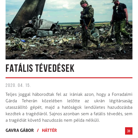
FATÁLIS TÉVEDÉSEK
2020. 04. 15.
Teljes joggal háborodtak fel az irániak azon, hogy a Forradalmi
Gárda Teherán közelében lelőtte az ukrán légitársaság
utasszállító gépét, majd a hatóságok lendületes hazudozásba
kezdtek a tragédiáról. Sajnos azonban sem a fatális tévedés, sem
a tragédiát követő hazudozás nem példa nélküli.
GAVRA GÁBOR
/
HÁTTÉR