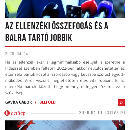
AZ ELLENZÉKI ÖSSZEFOGÁS ÉS A
BALRA TARTÓ JOBBIK
2020. 04. 14.
Ha az ellenzék akár a legminimáli­­sabb eséllyel is szeretne a
Fidesszel szemben fellépni 2022-ben, akkor nélkülözhetetlen az
ellenzéki pártok közötti (szorosabb vagy kevésbé szoros) együtt­
működés. Arról viszont meglehető­sen éles vita robbant ki az
ellenzéki pártok között, hogy mennyire legyen Szoros ez a
szövetség.
GAVRA GÁBOR
/
BELFÖLD
hetilap
2020.01.10. (XXIV/02)