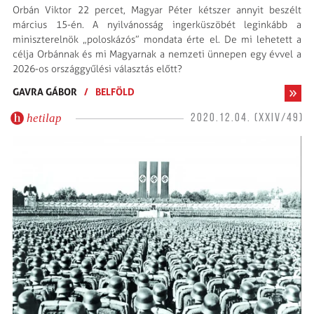
Orbán Viktor 22 percet, Magyar Péter kétszer annyit beszélt
március 15-én. A nyilvánosság ingerküszöbét leginkább a
miniszterelnök „poloskázós” mondata érte el. De mi lehetett a
célja Orbánnak és mi Magyarnak a nemzeti ünnepen egy évvel a
2026-os ország­gyűlési választás előtt?
GAVRA GÁBOR
/
BELFÖLD
hetilap
2020.12.04. (XXIV/49)