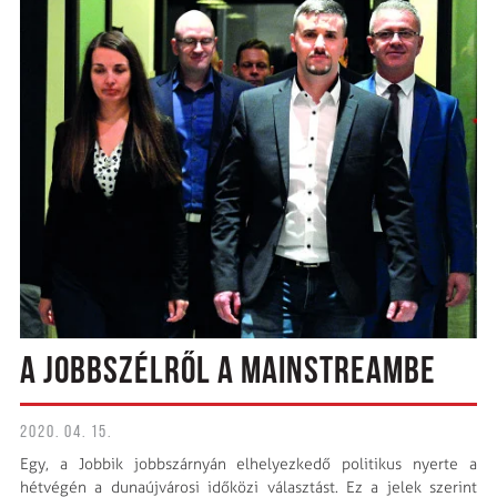
A JOBBSZÉLRŐL A MAINSTREAMBE
2020. 04. 15.
Egy, a Jobbik jobbszárnyán elhelyezkedő politikus nyerte a
hétvégén a duna­újvárosi időközi választást. Ez a jelek szerint