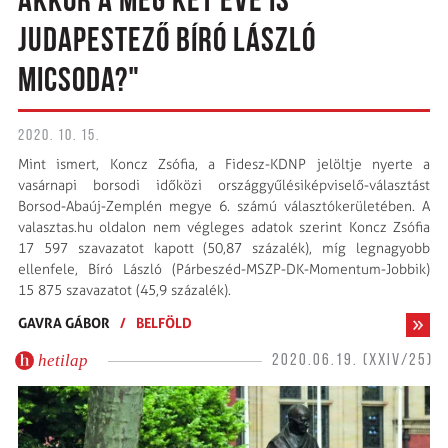
AKKOR A MÉG KÉT ÉVE IS
JUDAPESTEZŐ BÍRÓ LÁSZLÓ
MICSODA?"
2020. 10. 15.
Mint ismert, Koncz Zsófia, a Fidesz-KDNP jelöltje nyerte a
vasárnapi borsodi időközi országgyűlésiképviselő-választást
Borsod-Abaúj-Zemplén megye 6. számú választókerületében. A
valasz­tas.hu oldalon nem végleges adatok szerint Koncz Zsófia
17 597 szavazatot kapott (50,87 százalék), míg legnagyobb
ellenfele, Bíró László (Párbeszéd-MSZP-DK-Momentum-Jobbik)
15 875 szavazatot (45,9 százalék).
GAVRA GÁBOR
/
BELFÖLD
hetilap
2020.06.19. (XXIV/25)