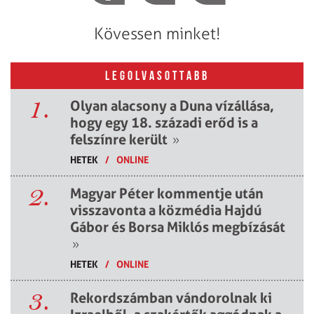
Kövessen minket!
LEGOLVASOTTABB
1.
Olyan alacsony a Duna vízállása,
hogy egy 18. századi erőd is a
felszínre került
»
HETEK
/
ONLINE
2.
Magyar Péter kommentje után
visszavonta a közmédia Hajdú
Gábor és Borsa Miklós megbízását
»
HETEK
/
ONLINE
3.
Rekordszámban vándorolnak ki