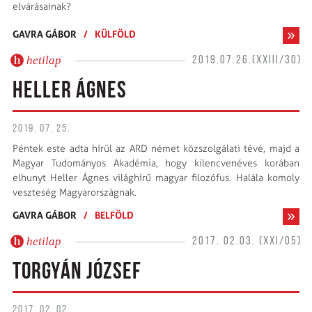
elvárásainak?
GAVRA GÁBOR
/
KÜLFÖLD
hetilap
2019.07.26.(XXIII/30)
HELLER ÁGNES
2019. 07. 25.
Péntek este adta hírül az ARD német közszolgálati tévé, majd a
Magyar Tudományos Akadémia, hogy kilencvenéves korában
elhunyt Heller Ágnes világhírű magyar filozófus. Halála komoly
veszteség Magyarországnak.
GAVRA GÁBOR
/
BELFÖLD
hetilap
2017. 02.03. (XXI/05)
TORGYÁN JÓZSEF
2017. 02. 02.