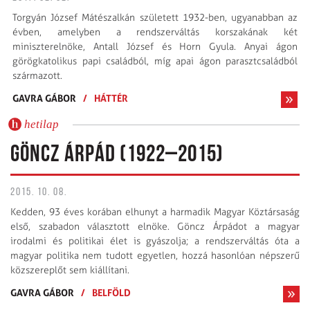
Torgyán József Mátészalkán született 1932-ben, ugyanabban az
évben, amelyben a rendszerváltás korszakának két
miniszterelnöke, Antall József és Horn Gyula. Anyai ágon
görögkatolikus papi családból, míg apai ágon parasztcsaládból
származott.
GAVRA GÁBOR
/
HÁTTÉR
hetilap
GÖNCZ ÁRPÁD (1922–2015)
2015. 10. 08.
Kedden, 93 éves korában elhunyt a harmadik Magyar Köztársaság
első, szabadon választott elnöke. Göncz Árpádot a magyar
irodalmi és politikai élet is gyászolja; a rendszerváltás óta a
magyar politika nem tudott egyetlen, hozzá hasonlóan népszerű
közszereplőt sem kiállítani.
GAVRA GÁBOR
/
BELFÖLD