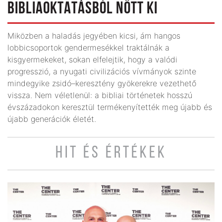
BIBLIAOKTATÁSBÓL NŐTT KI
Miközben a haladás jegyében kicsi, ám hangos
lobbicsoportok gendermesékkel traktálnák a
kisgyermekeket, sokan elfelejtik, hogy a valódi
progresszió, a nyugati civilizációs vívmányok szinte
mindegyike zsidó–keresztény gyökerekre vezethető
vissza. Nem véletlenül: a bibliai történetek hosszú
évszázadokon keresztül termékenyítették meg újabb és
újabb generációk életét.
HIT ÉS ÉRTÉKEK