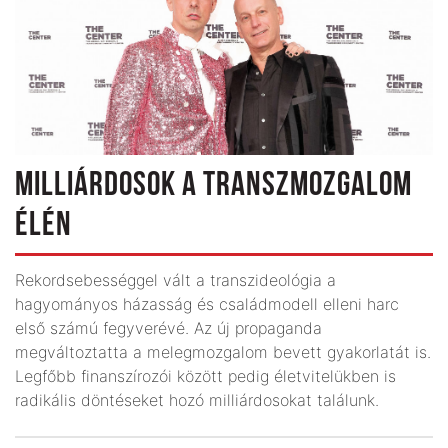
MILLIÁRDOSOK A TRANSZMOZGALOM
ÉLÉN
Rekordsebességgel vált a transz­­ideológia a
hagyományos házasság és családmodell elleni harc
első számú fegyverévé. Az új propaganda
megváltoztatta a melegmozgalom bevett gyakorlatát is.
Legfőbb finanszírozói között pedig életvitelükben is
radikális döntéseket hozó milliárdosokat találunk.