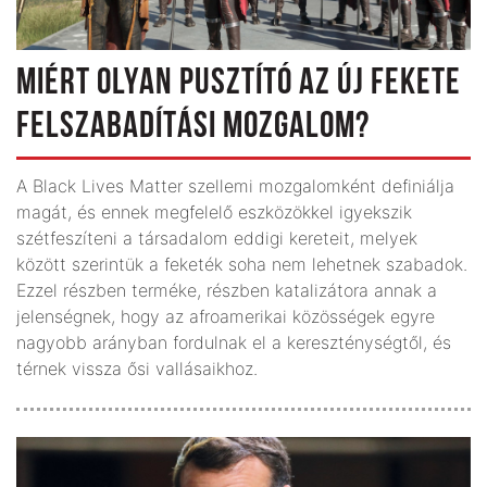
MIÉRT OLYAN PUSZTÍTÓ AZ ÚJ FEKETE
FELSZABADÍTÁSI MOZGALOM?
A Black Lives Matter szellemi mozgalomként definiálja
magát, és ennek megfelelő eszközökkel igyekszik
szétfeszíteni a társadalom eddigi kereteit, melyek
között szerintük a feketék soha nem lehetnek szabadok.
Ezzel részben terméke, részben katalizátora annak a
jelenségnek, hogy az afroamerikai közösségek egyre
nagyobb arányban fordulnak el a kereszténységtől, és
térnek vissza ősi vallásaikhoz.