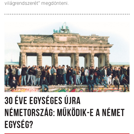
világrend­szerét” megdönteni.
30 ÉVE EGYSÉGES ÚJRA
NÉMETORSZÁG: MŰKÖDIK-E A NÉMET
EGYSÉG?