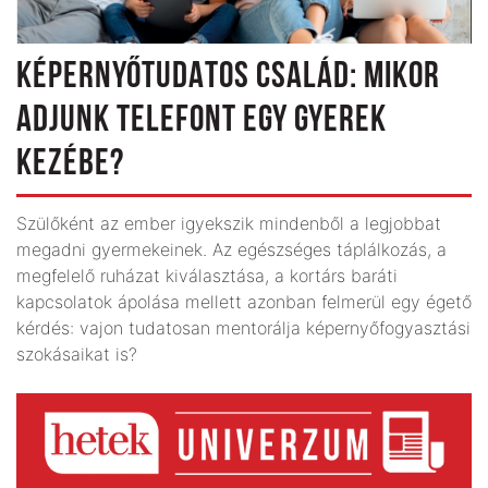
KÉPERNYŐTUDATOS CSALÁD: MIKOR
ADJUNK TELEFONT EGY GYEREK
KEZÉBE?
Szülőként az ember igyekszik mindenből a leg­jobbat
megadni gyermekeinek. Az egészséges táplálkozás, a
megfelelő ruházat kiválasztása, a kortárs baráti
kapcsolatok ápolása mellett azonban felmerül egy égető
kérdés: vajon tudatosan mentorálja képernyő­fogyasztási
szokásaikat is?