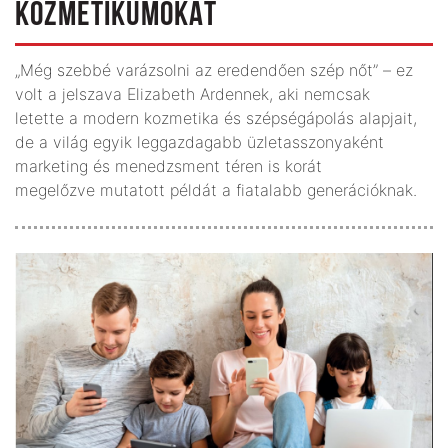
KOZMETIKUMOKAT
„Még szebbé varázsolni az eredendően szép nőt” – ez
volt a jelszava Elizabeth Ardennek, aki nemcsak
letette a modern kozmetika és szépségápolás alapjait,
de a világ egyik leggazdagabb üzletasszonyaként
marketing és menedzsment téren is korát
megelőzve mutatott példát a fiatalabb generációknak.