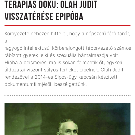
TERÁPIÁS DOKU: OLÁH JUDIT
VISSZATÉRÉSE EPIPÓBA
Környezete nehezen hitte el, hogy a népszerű férfi tanár,
a
ragyogó intellektusú, körberajongott táborvezető számos
rábízott gyerek lelki és szexuális bántalmazója volt.
Hiába a beismerés, ma is sokan felmentik őt, egykori
áldozatai viszont súlyos terheket cipelnek. Oláh Judit
rendezővel a 2014-es Sipos-ügy kapcsán készített
dokumentumfilmjéről beszélgettünk.