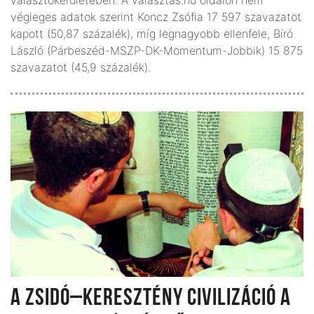
választókerületében. A valasz­tas.hu oldalon nem
végleges adatok szerint Koncz Zsófia 17 597 szavazatot
kapott (50,87 százalék), míg legnagyobb ellenfele, Bíró
László (Párbeszéd-MSZP-DK-Momentum-Jobbik) 15 875
szavazatot (45,9 százalék).
A ZSIDÓ–KERESZTÉNY CIVILIZÁCIÓ A