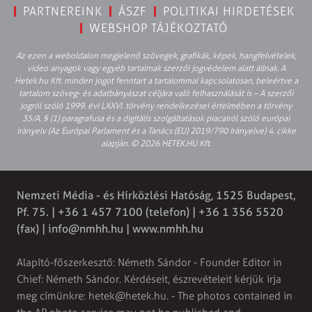
PARTNEREINK
ÁSZF
POLITIKAI HIRDETÉSEK
WEBSHOP TÁJÉKOZTATÓ
Az ezen a weboldalon megjelenő szövegek, grafikák, képek, hangfelvételek,
video anyagok vagy egyéb tartalmak szerzői jogvédelem alatt állnak. A
Hetek.hu Kft. minden jogot fenntart a tartalommal kapcsolatosan, beleértve a
tartalom szöveg- és adatbányászat céljára való felhasználását is – A szerzői
jogról szóló 1999. évi LXXVI. törvény rendelkezései értelmében a törvény
35/A. § (1) paragrafusa és a digitális szolgáltatások piacairól szóló európai
irányelv (Az Európai Parlament és a Tanács (EU) 2019/790 Irányelve) 4. cikke
alapján. © 2026 HETEK.HU Kft.
Nemzeti Média - és Hírközlési Hatóság, 1525 Budapest,
Pf. 75. | +36 1 457 7100 (telefon) | +36 1 356 5520
(fax) |
info@nmhh.hu
| www.nmhh.hu
Alapító-főszerkesztő: Németh Sándor - Founder Editor in
Chief: Németh Sándor. Kérdéseit, észrevételeit kérjük írja
meg címünkre:
hetek@hetek.hu
. - The photos contained in