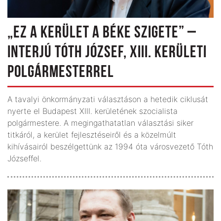
„EZ A KERÜLET A BÉKE SZIGETE” –
INTERJÚ TÓTH JÓZSEF, XIII. KERÜLETI
POLGÁRMESTERREL
A tavalyi önkormányzati választáson a hetedik ciklusát
nyerte el Budapest XIII. kerületének szocialista
polgármestere. A megingathatatlan választási siker
titkáról, a kerület fejlesztéseiről és a közelmúlt
kihívásairól beszélgettünk az 1994 óta városvezető Tóth
Józseffel.