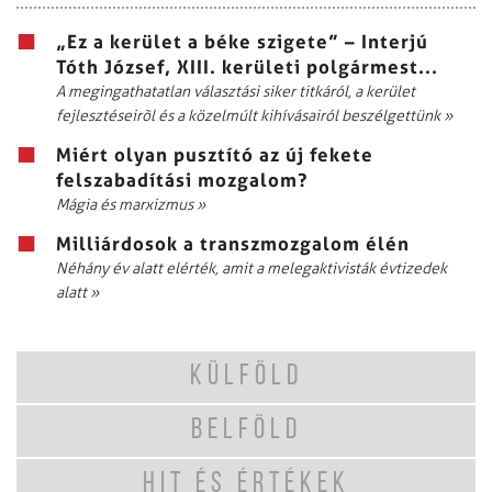
„Ez a kerület a béke szigete” – Interjú
Tóth József, XIII. kerületi polgármest...
A megingathatatlan választási siker titkáról, a kerület
fejlesztéseirõl és a közelmúlt kihívásairól beszélgettünk
»
Miért olyan pusztító az új fekete
felszabadítási mozgalom?
Mágia és marxizmus
»
Milliárdosok a transzmozgalom élén
Néhány év alatt elérték, amit a melegaktivisták évtizedek
alatt
»
KÜLFÖLD
BELFÖLD
HIT ÉS ÉRTÉKEK