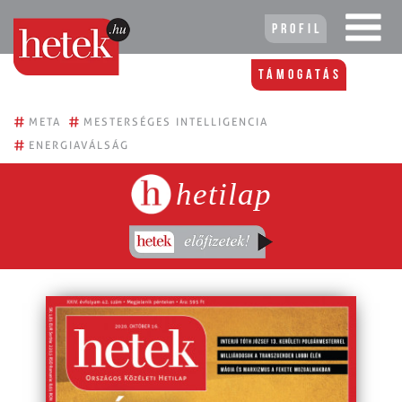
Profil
Támogatás
#
#
META
MESTERSÉGES INTELLIGENCIA
#
ENERGIAVÁLSÁG
hetilap