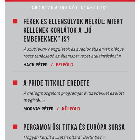
ARCHÍVUMUNKBÓL AJÁNLJUK:
FÉKEK ÉS ELLENSÚLYOK NÉLKÜL: MIÉRT
KELLENEK KORLÁTOK A „JÓ
EMBEREKNEK” IS?
A szubjektív hangulatok és a racionális érvek hiánya
rossz tanácsadó az államszervezet átalakításánál
»
HACK PÉTER
/
BELFÖLD
A PRIDE TITKOLT EREDETE
A melegmozgalom programját évtizedekkel ezelőtt
megírták
»
MORVAY PÉTER
/
KÜLFÖLD
PERGAMON ŐSI TITKA ÉS EURÓPA SORSA
Hogyan került a „Sátán oltára” Berlinbe?
»