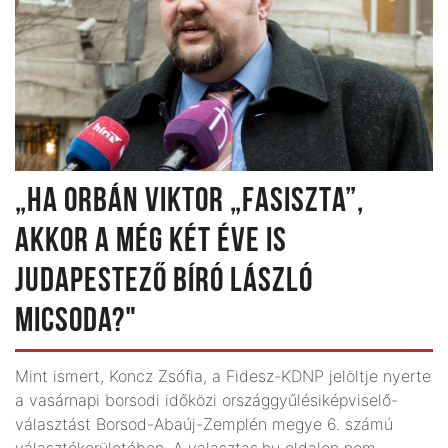
„HA ORBÁN VIKTOR „FASISZTA”,
AKKOR A MÉG KÉT ÉVE IS
JUDAPESTEZŐ BÍRÓ LÁSZLÓ
MICSODA?"
Mint ismert, Koncz Zsófia, a Fidesz-KDNP jelöltje nyerte
a vasárnapi borsodi időközi országgyűlésiképviselő-
választást Borsod-Abaúj-Zemplén megye 6. számú