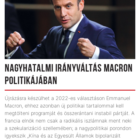
NAGYHATALMI IRÁNYVÁLTÁS MACRON
POLITIKÁJÁBAN
Újrázásra készülhet a 2022-es választáson Emmanuel
Macron, ehhez azonban új politikai tartalommal kell
megtölteni programját és összerántani instabil pártját. A
francia elnök nem csak a radikális iszlámnak ment neki
a szekularizáció szellemében; a nagypolitikai porondon
igyekszik „Kína és az Egyesült Államok bipolarizált