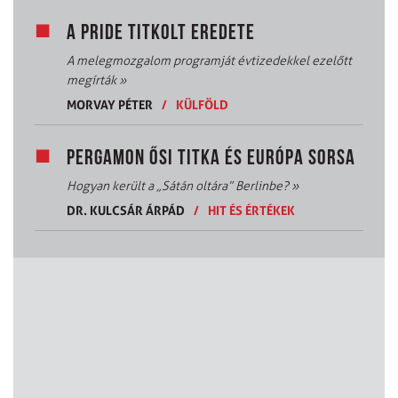
A PRIDE TITKOLT EREDETE
A melegmozgalom programját évtizedekkel ezelőtt
megírták
»
MORVAY PÉTER
/
KÜLFÖLD
PERGAMON ŐSI TITKA ÉS EURÓPA SORSA
Hogyan került a „Sátán oltára” Berlinbe?
»
DR. KULCSÁR ÁRPÁD
/
HIT ÉS ÉRTÉKEK