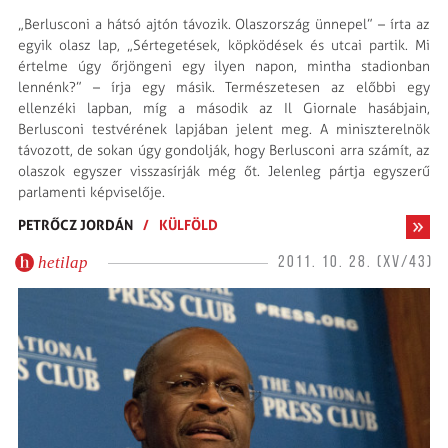
„Berlusconi a hátsó ajtón távozik. Olaszország ünnepel” – írta az
egyik olasz lap, „Sértegetések, köpködések és utcai partik. Mi
értelme úgy őrjöngeni egy ilyen napon, mintha stadionban
lennénk?” – írja egy másik. Természetesen az előbbi egy
ellenzéki lapban, míg a második az Il Giornale hasábjain,
Berlusconi testvérének lapjában jelent meg. A miniszterelnök
távozott, de sokan úgy gondolják, hogy Berlusconi arra számít, az
olaszok egyszer visszasírják még őt. Jelenleg pártja egyszerű
parlamenti képviselője.
PETRŐCZ JORDÁN
/
KÜLFÖLD
hetilap
2011. 10. 28. (XV/43)