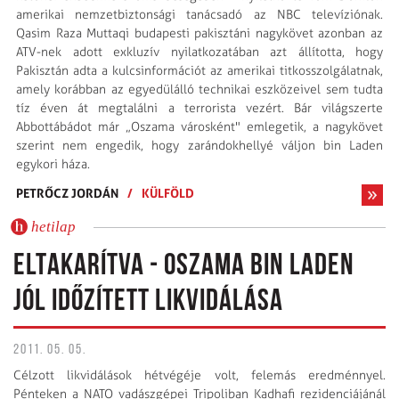
amerikai nemzetbiztonsági tanácsadó az NBC televíziónak.
Qasim Raza Muttaqi budapesti pakisztáni nagykövet azonban az
ATV-nek adott exkluzív nyilatkozatában azt állította, hogy
Pakisztán adta a kulcsinformációt az amerikai titkosszolgálatnak,
amely korábban az egyedülálló technikai eszközeivel sem tudta
tíz éven át megtalálni a terrorista vezért. Bár világszerte
Abbottábádot már „Oszama városként" emlegetik, a nagykövet
szerint nem engedik, hogy zarándokhellyé váljon bin Laden
egykori háza.
PETRŐCZ JORDÁN
/
KÜLFÖLD
hetilap
ELTAKARÍTVA - OSZAMA BIN LADEN
JÓL IDŐZÍTETT LIKVIDÁLÁSA
2011. 05. 05.
Célzott likvidálások hétvégéje volt, felemás eredménnyel.
Pénteken a NATO vadászgépei Tripoliban Kadhafi rezidenciájánál