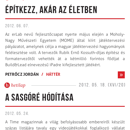
ÉPÍTKEZZ, AKÁR AZ ÉLETBEN
2012. 06. 07.
Az erLab nevű fejlesztőcsapat nyerte május elején a Moholy-
Nagy Művészeti Egyetem (MOME) által kiírt játéktervezési
pályázatot, amelynek célja a magyar játéktervezési hagyományok
felélesztése volt. A tervezők Rubik Ernő Kossuth-díjas építész és
formatervezőtől vehették át a kétmillió forintos fődíjat a
Build&Lead elnevezésű iPadre kifejlesztett játékért.
PETRŐCZ JORDÁN
/
HÁTTÉR
hetilap
2012. 05. 18. (XVI/20)
A SASGÓRÉ HÓDÍTÁSA
2012. 05. 24.
A Time magazinnak a világ befolyásosabb embereiről készült
százas listájára tavaly egy videojátékokkal foglalkozó vállalat