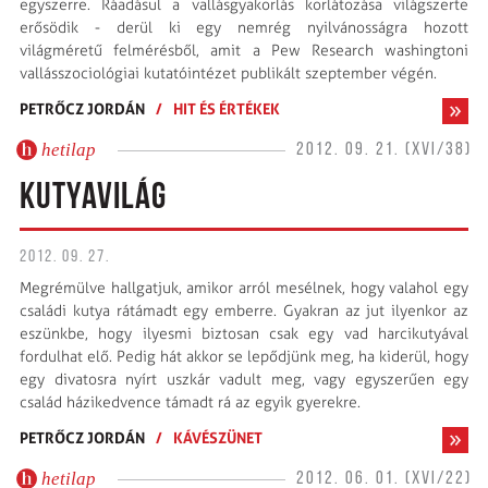
egyszerre. Ráadásul a vallásgyakorlás korlátozása világszerte
erősödik - derül ki egy nemrég nyilvánosságra hozott
világméretű felmérésből, amit a Pew Research washingtoni
vallásszociológiai kutatóintézet publikált szeptember végén.
PETRŐCZ JORDÁN
/
HIT ÉS ÉRTÉKEK
hetilap
2012. 09. 21. (XVI/38)
KUTYAVILÁG
2012. 09. 27.
Megrémülve hallgatjuk, amikor arról mesélnek, hogy valahol egy
családi kutya rátámadt egy emberre. Gyakran az jut ilyenkor az
eszünkbe, hogy ilyesmi biztosan csak egy vad harcikutyával
fordulhat elő. Pedig hát akkor se lepődjünk meg, ha kiderül, hogy
egy divatosra nyírt uszkár vadult meg, vagy egyszerűen egy
család házikedvence támadt rá az egyik gyerekre.
PETRŐCZ JORDÁN
/
KÁVÉSZÜNET
hetilap
2012. 06. 01. (XVI/22)