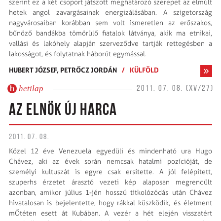
szerint ez a két csoport játszott meghatározó szerepet az elmúlt
hetek angol zavargásainak energizálásában. A szigetország
nagyvárosaiban korábban sem volt ismeretlen az erőszakos,
bűnöző bandákba tömörülő fiatalok látványa, akik ma etnikai,
vallási és lakóhely alapján szerveződve tartják rettegésben a
lakosságot, és folytatnak háborút egymással.
HUBERT JÓZSEF,
PETRŐCZ JORDÁN
/
KÜLFÖLD
hetilap
2011. 07. 08. (XV/27)
AZ ELNÖK ÚJ HARCA
2011. 07. 08.
Közel 12 éve Venezuela egyedüli és mindenható ura Hugo
Chávez, aki az évek során nemcsak hatalmi pozícióját, de
személyi kultuszát is egyre csak ersítette. A jól felépített,
szuperhs érzetet árasztó vezeti kép alaposan megrendült
azonban, amikor július 1-jén hosszú titkolózódás után Chávez
hivatalosan is bejelentette, hogy rákkal küszködik, és életment
mŐtéten esett át Kubában. A vezér a hét elején visszatért