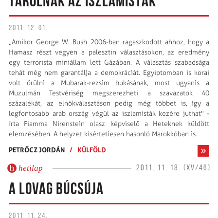
TAROLNAK AZ ISZLAMISTÁK
2011. 12. 01.
„Amikor George W. Bush 2006-ban ragaszkodott ahhoz, hogy a
Hamasz részt vegyen a palesztin választásokon, az eredmény
egy terrorista miniállam lett Gázában. A választás szabadsága
tehát még nem garantálja a demokráciát. Egyiptomban is korai
volt örülni a Mubarak-rezsim bukásának, most ugyanis a
Muzulmán Testvériség megszerezheti a szavazatok 40
százalékát, az elnökválasztáson pedig még többet is, így a
legfontosabb arab ország végül az iszlamisták kezére juthat" -
írta Fiamma Nirenstein olasz képviselő a Heteknek küldött
elemzésében. A helyzet kísértetiesen hasonló Marokkóban is.
PETRŐCZ JORDÁN
/
KÜLFÖLD
hetilap
2011. 11. 18. (XV/46)
A LOVAG BÚCSÚJA
2011. 11. 24.