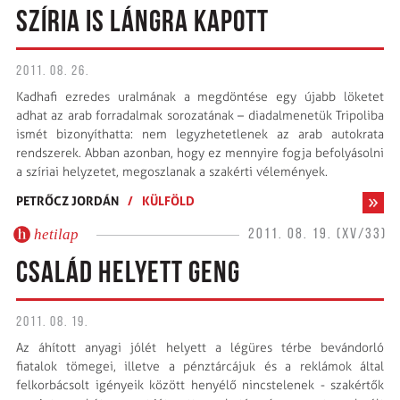
SZÍRIA IS LÁNGRA KAPOTT
2011. 08. 26.
Kadhafi ezredes uralmának a megdöntése egy újabb löketet
adhat az arab forradalmak sorozatának – diadalmenetük Tripoliba
ismét bizonyíthatta: nem legyzhetetlenek az arab auto­krata
rendszerek. Abban azonban, hogy ez mennyire fogja befolyásolni
a szíriai helyzetet, megoszlanak a szakérti vélemények.
PETRŐCZ JORDÁN
/
KÜLFÖLD
hetilap
2011. 08. 19. (XV/33)
CSALÁD HELYETT GENG
2011. 08. 19.
Az áhított anyagi jólét helyett a légüres térbe bevándorló
fiatalok tömegei, illetve a pénztárcájuk és a reklámok által
felkorbácsolt igényeik között henyélő nincstelenek - szakértők