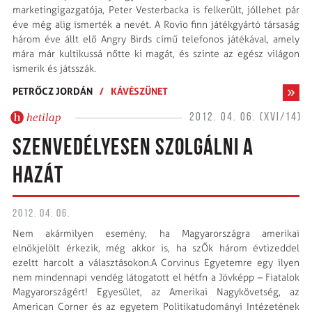
marketingigazgatója, Peter Vesterbacka is felkerült, jóllehet pár
éve még alig ismerték a nevét. A Rovio finn játékgyártó társaság
három éve állt elő Angry Birds című telefonos játékával, amely
mára már kultikussá nőtte ki magát, és szinte az egész világon
ismerik és játsszák.
PETRŐCZ JORDÁN
/
KÁVÉSZÜNET
hetilap
2012. 04. 06. (XVI/14)
SZENVEDÉLYESEN SZOLGÁLNI A
HAZÁT
2012. 04. 06.
Nem akármilyen esemény, ha Magyarországra amerikai
elnökjelölt érkezik, még akkor is, ha szŐk három évtizeddel
ezeltt harcolt a választásokon.A Corvinus Egyetemre egy ilyen
nem mindennapi vendég látogatott el hétfn a Jövképp – Fiatalok
Magyarországért! Egyesület, az Amerikai Nagykövetség, az
American Corner és az egyetem Politika­tudomá­nyi Intézetének