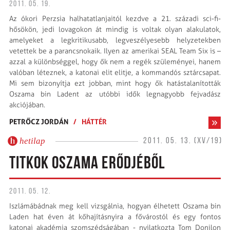
2011. 05. 19.
Az ókori Perzsia halhatatlanjaitól kezdve a 21. századi sci-fi-
hősökön, jedi lovagokon át mindig is voltak olyan alakulatok,
amelyeket a legkritikusabb, legveszélyesebb helyzetekben
vetettek be a parancsnokaik. Ilyen az amerikai SEAL Team Six is –
azzal a különbséggel, hogy ők nem a regék szüleményei, hanem
valóban léteznek, a katonai elit elitje, a kommandós sztárcsapat.
Mi sem bizonyítja ezt jobban, mint hogy ők hatástalanították
Oszama bin Ladent az utóbbi idők legnagyobb fejvadász
akciójában.
PETRŐCZ JORDÁN
/
HÁTTÉR
hetilap
2011. 05. 13. (XV/19)
TITKOK OSZAMA ERŐDJÉBŐL
2011. 05. 12.
Iszlámábádnak meg kell vizsgálnia, hogyan élhetett Oszama bin
Laden hat éven át kőhajításnyira a fővárostól és egy fontos
katonai akadémia szomszédságában - nyilatkozta Tom Donilon