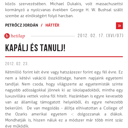
közös szervezésében. Michael Dukakis, volt massachusettsi
kormányzó a nyolcvanas években George H. W. Bushsal szállt
szembe az elnökségért folyó harcban.
PETRŐCZ JORDÁN
/
HÁTTÉR
hetilap
2012. 02. 17. (XVI/07)
KAPÁLJ ÉS TANULJ!
2012. 02. 23.
Kétmillió forint két évre vagy hatszázezer forint egy fél évre. Ez
nem a kétévi vakáció összköltsége, hanem napjaink egyetemi
tandíjai. Nem csoda, hogy világszerte az egyetemisták szinte
nagyobb adósságokkal jönnek ki az iskolapadokból, mintha egy
luxusvillára vettek volna föl hitelt. Hazánkban is egyre kevesebb
van az államilag támogatott helyekből, és egyre nehezebb
bekerülni. De van megoldás - állítja elhivatottan a College of
the Ozarks amerikai egyetem -: dolgozzanak a diákok.
Mondhatják is, hiszen náluk ez a módszer már több mint száz
éve működik.