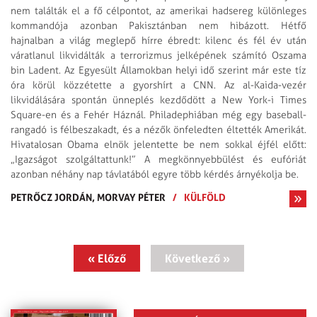
nem találták el a fő célpontot, az amerikai hadsereg különleges
kommandója azonban Pakisztánban nem hibázott. Hétfő
hajnalban a világ meglepő hírre ébredt: kilenc és fél év után
váratlanul likvidálták a terrorizmus jelképének számító Oszama
bin Ladent. Az Egyesült Államokban helyi idő szerint már este tíz
óra körül közzétette a gyorshírt a CNN. Az al-Kaida-vezér
likvidálására spontán ünneplés kezdődött a New York-i Times
Square-en és a Fehér Háznál. Philadephiában még egy baseball-
rangadó is félbeszakadt, és a nézők önfeledten éltették Amerikát.
Hivatalosan Obama elnök jelentette be nem sokkal éjfél előtt:
„Igazságot szolgáltattunk!” A megkönnyebbülést és eufóriát
azonban néhány nap távlatából egyre több kérdés árnyékolja be.
PETRŐCZ JORDÁN,
MORVAY PÉTER
/
KÜLFÖLD
« Előző
Következő »