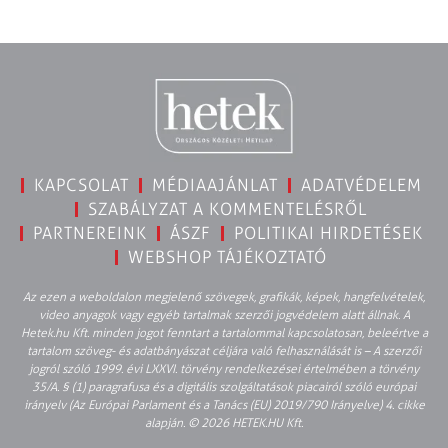
KAPCSOLAT
MÉDIAAJÁNLAT
ADATVÉDELEM
SZABÁLYZAT A KOMMENTELÉSRŐL
PARTNEREINK
ÁSZF
POLITIKAI HIRDETÉSEK
WEBSHOP TÁJÉKOZTATÓ
Az ezen a weboldalon megjelenő szövegek, grafikák, képek, hangfelvételek,
video anyagok vagy egyéb tartalmak szerzői jogvédelem alatt állnak. A
Hetek.hu Kft. minden jogot fenntart a tartalommal kapcsolatosan, beleértve a
tartalom szöveg- és adatbányászat céljára való felhasználását is – A szerzői
jogról szóló 1999. évi LXXVI. törvény rendelkezései értelmében a törvény
35/A. § (1) paragrafusa és a digitális szolgáltatások piacairól szóló európai
irányelv (Az Európai Parlament és a Tanács (EU) 2019/790 Irányelve) 4. cikke
alapján. © 2026 HETEK.HU Kft.