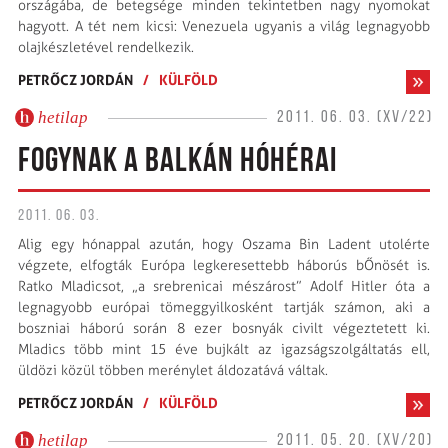
országába, de betegsége minden tekintetben nagy nyomokat
hagyott. A tét nem kicsi: Venezuela ugyanis a világ legnagyobb
olajkészletével rendelkezik.
PETRŐCZ JORDÁN
/
KÜLFÖLD
hetilap
2011. 06. 03. (XV/22)
FOGYNAK A BALKÁN HÓHÉRAI
2011. 06. 03.
Alig egy hónappal azután, hogy Oszama Bin Ladent utolérte
végzete, elfogták Európa legkeresettebb háborús bŐnösét is.
Ratko Mladicsot, „a srebrenicai mészárost” Adolf Hitler óta a
legnagyobb európai tömeggyilkosként tartják számon, aki a
boszniai háború során 8 ezer bosnyák civilt végeztetett ki.
Mladics több mint 15 éve bujkált az igazságszolgáltatás ell,
üldözi közül többen merénylet áldozatává váltak.
PETRŐCZ JORDÁN
/
KÜLFÖLD
hetilap
2011. 05. 20. (XV/20)