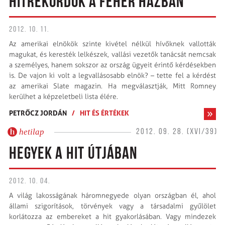
HITREKORDOK A FEHÉR HÁZBAN
2012. 10. 11.
Az amerikai elnökök szinte kivétel nélkül hívőknek vallották
magukat, és keresték lelkészek, vallási vezetők tanácsát nemcsak
a személyes, hanem sokszor az ország ügyeit érintő kérdésekben
is. De vajon ki volt a legvallásosabb elnök? – tette fel a kérdést
az amerikai Slate magazin. Ha megválasztják, Mitt Romney
kerülhet a képzeletbeli lista élére.
PETRŐCZ JORDÁN
/
HIT ÉS ÉRTÉKEK
hetilap
2012. 09. 28. (XVI/39)
HEGYEK A HIT ÚTJÁBAN
2012. 10. 04.
A világ lakosságának háromnegyede olyan országban él, ahol
állami szigorítások, törvények vagy a társadalmi gyűlölet
korlátozza az embereket a hit gyakorlásában. Vagy mindezek