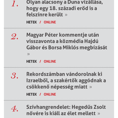
1.
Olyan alacsony a Duna vízállása,
hogy egy 18. századi erőd is a
felszínre került
»
HETEK
/
ONLINE
2.
Magyar Péter kommentje után
visszavonta a közmédia Hajdú
Gábor és Borsa Miklós megbízását
»
HETEK
/
ONLINE
3.
Rekordszámban vándorolnak ki
Izraelből, a szakértők aggódnak a
csökkenő népesség miatt
»
HETEK
/
ONLINE
4.
Szívhangrendelet: Hegedűs Zsolt
nővére is kiáll az élet mellett
»