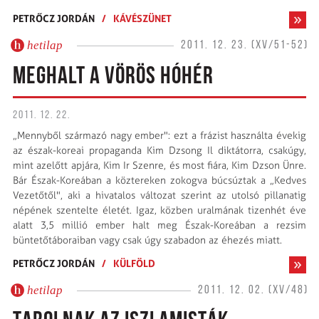
PETRŐCZ JORDÁN
/
KÁVÉSZÜNET
hetilap
2011. 12. 23. (XV/51-52)
MEGHALT A VÖRÖS HÓHÉR
2011. 12. 22.
„Mennyből származó nagy ember": ezt a frázist használta évekig
az észak-koreai propaganda Kim Dzsong Il dik­tátorra, csakúgy,
mint azelőtt apjára, Kim Ir Szenre, és most fiára, Kim Dzson Ünre.
Bár Észak-Koreában a köztereken zokogva búcsúztak a „Kedves
Vezetőtől", aki a hivatalos változat szerint az utolsó pillanatig
népének szentelte életét. Igaz, közben uralmának tizenhét éve
alatt 3,5 millió ember halt meg Észak-Koreában a rezsim
büntetőtáboraiban vagy csak úgy szabadon az éhezés miatt.
PETRŐCZ JORDÁN
/
KÜLFÖLD
hetilap
2011. 12. 02. (XV/48)