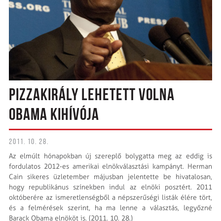
PIZZAKIRÁLY LEHETETT VOLNA
OBAMA KIHÍVÓJA
2011. 10. 28.
Az elmúlt hónapokban új szereplő bolygatta meg az eddig is
fordulatos 2012-es amerikai elnökválasztási kampányt. Herman
Cain sikeres üzletember májusban jelentette be hivatalosan,
hogy republikánus színekben indul az elnöki posztért. 2011
októberére az ismeretlenségből a népszerűségi listák élére tört,
és a fel­mé­rések szerint, ha ma lenne a választás, legyőzné
Barack Obama elnököt is. (2011. 10. 28.)