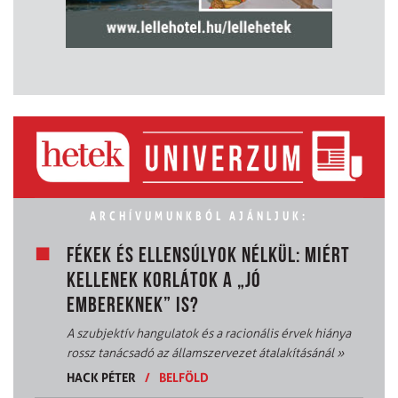
ARCHÍVUMUNKBÓL AJÁNLJUK:
FÉKEK ÉS ELLENSÚLYOK NÉLKÜL: MIÉRT
KELLENEK KORLÁTOK A „JÓ
EMBEREKNEK” IS?
A szubjektív hangulatok és a racionális érvek hiánya
rossz tanácsadó az államszervezet átalakításánál
»
HACK PÉTER
/
BELFÖLD