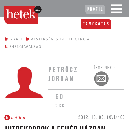
Profil
Támogatás
#
#
IZRAEL
MESTERSÉGES INTELLIGENCIA
#
ENERGIAVÁLSÁG
ÍROK NEKI:
PETRŐCZ
JORDÁN
60
CIKK
hetilap
2012. 10. 05. (XVI/40)