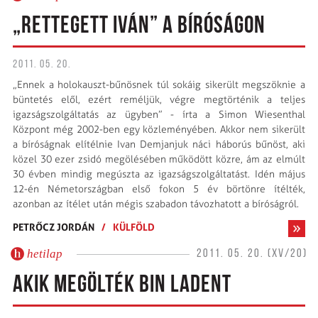
„RETTEGETT IVÁN” A BÍRÓSÁGON
2011. 05. 20.
„Ennek a holokauszt-bűnösnek túl sokáig sikerült megszöknie a
büntetés elől, ezért reméljük, végre megtörténik a teljes
igazságszolgáltatás az ügyben” - írta a Simon Wiesenthal
Központ még 2002-ben egy közleményében. Akkor nem sikerült
a bíróságnak elítélnie Ivan Demjanjuk náci háborús bűnöst, aki
közel 30 ezer zsidó megölésében működött közre, ám az elmúlt
30 évben mindig megúszta az igazságszolgáltatást. Idén május
12-én Németországban első fokon 5 év börtönre ítélték,
azonban az ítélet után mégis szabadon távozhatott a bíróságról.
PETRŐCZ JORDÁN
/
KÜLFÖLD
hetilap
2011. 05. 20. (XV/20)
AKIK MEGÖLTÉK BIN LADENT