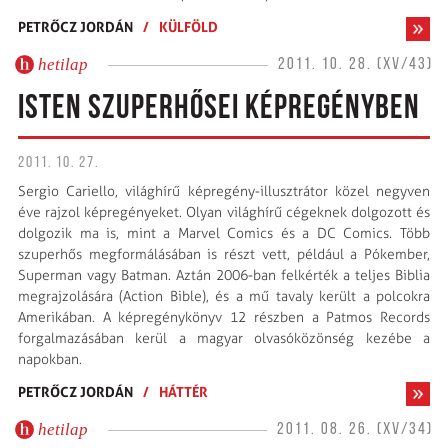
PETRŐCZ JORDÁN
/
KÜLFÖLD
hetilap
2011. 10. 28. (XV/43)
ISTEN SZUPERHŐSEI KÉPREGÉNYBEN
2011. 10. 27.
Sergio Cariello, világhírű képregény-illusztrátor közel negyven
éve rajzol képregényeket. Olyan világhírű cégeknek dolgozott és
dolgozik ma is, mint a Marvel Comics és a DC Comics. Több
szuperhős megformálásában is részt vett, például a Pókember,
Superman vagy Batman. Aztán 2006-ban felkérték a teljes Biblia
megrajzolására (Action Bible), és a mű tavaly került a polcokra
Amerikában. A képregénykönyv 12 részben a Patmos Records
forgalmazásában kerül a magyar olvasóközönség kezébe a
napokban.
PETRŐCZ JORDÁN
/
HÁTTÉR
hetilap
2011. 08. 26. (XV/34)