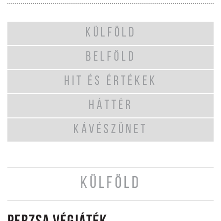
KÜLFÖLD
BELFÖLD
HIT ÉS ÉRTÉKEK
HÁTTÉR
KÁVÉSZÜNET
KÜLFÖLD