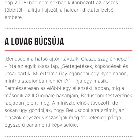
nap 2008-ban nem sokban különbözött az összes
többitől – állítja Fajszál, a hajdani diktátor belső
embere.
A LOVAG BÚCSÚJA
„Berlusconi a hátsó ajtón távozik. Olaszország ünnepel”
– írta az egyik olasz lap, „Sértegetések, köpködések és
utcai partik. Mi értelme úgy őrjöngeni egy ilyen napon,
mintha stadionban lennénk?” – írja egy másik.
Természetesen az előbbi egy ellenzéki lapban, míg a
második az Il Giornale hasábjain, Berlusconi testvérének
lapjában jelent meg. A miniszterelnök távozott, de
sokan úgy gondolják, hogy Berlusconi arra számít, az
olaszok egyszer visszasírják még őt. Jelenleg pártja
egyszerű parlamenti képviselője.