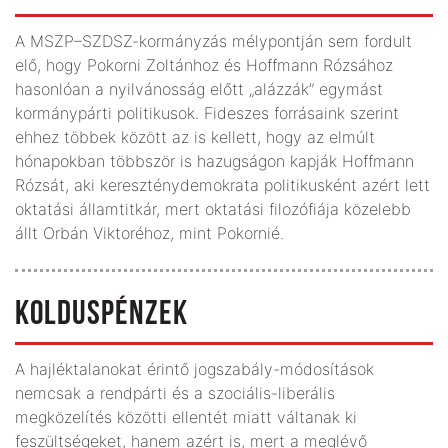
A MSZP–SZDSZ-kormányzás mélypontján sem fordult
elő, hogy Pokorni Zoltánhoz és Hoffmann Rózsához
hasonlóan a nyilvánosság előtt „alázzák” egymást
kormánypárti politikusok. Fideszes forrásaink szerint
ehhez többek között az is kellett, hogy az elmúlt
hónapokban többször is hazugságon kapják Hoffmann
Rózsát, aki kereszténydemokrata politikusként azért lett
oktatási államtitkár, mert oktatási filozófiája közelebb
állt Orbán Viktoréhoz, mint Pokornié.
KOLDUSPÉNZEK
A hajléktalanokat érintő jogszabály-módosítások
nemcsak a rendpárti és a szociális-liberális
megközelítés közötti ellentét miatt váltanak ki
feszültségeket, hanem azért is, mert a meglévő