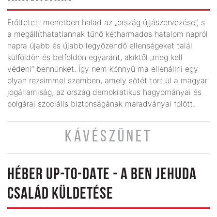
Erőltetett menetben halad az „ország újjászervezése”, s
a megállíthatatlannak tűnő kétharmados hatalom napról
napra újabb és újabb legyőzendő ellenségeket talál
külföldön és belföldön egyaránt, akiktől „meg kell
védeni” bennünket. Így nem könnyű ma ellenállni egy
olyan rezsimmel szemben, amely sötét tort ül a magyar
jogállamiság, az ország demokratikus hagyományai és
polgárai szociális biztonságának maradványai fölött.
KÁVÉSZÜNET
HÉBER UP-TO-DATE - A BEN JEHUDA
CSALÁD KÜLDETÉSE