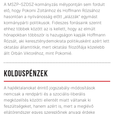
A MSZP–SZDSZ-kormányzás mélypontján sem fordult
elő, hogy Pokorni Zoltánhoz és Hoffmann Rózsához
hasonlóan a nyilvánosság előtt „alázzák” egymást
kormánypárti politikusok. Fideszes forrásaink szerint
ehhez többek között az is kellett, hogy az elmúlt
hónapokban többször is hazugságon kapják Hoffmann
Rózsát, aki kereszténydemokrata politikusként azért lett
oktatási államtitkár, mert oktatási filozófiája közelebb
állt Orbán Viktoréhoz, mint Pokornié.
KOLDUSPÉNZEK
A hajléktalanokat érintő jogszabály-módosítások
nemcsak a rendpárti és a szociális-liberális
megközelítés közötti ellentét miatt váltanak ki
feszültségeket, hanem azért is, mert a meglévő
ellátórendszer egyes szereplőinek anyagi érdeke