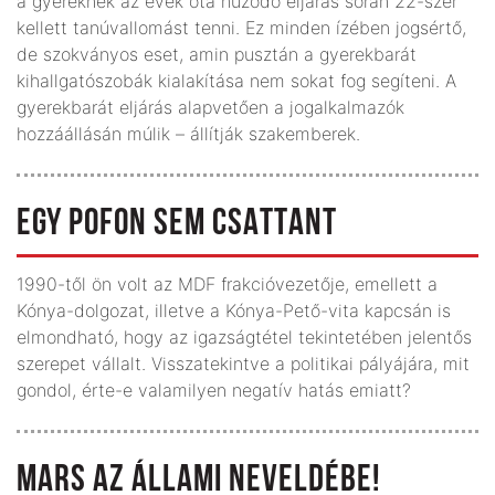
a gyereknek az évek óta húzódó eljárás során 22-szer
kellett tanúvallomást tenni. Ez minden ízében jogsértő,
de szokványos eset, amin pusztán a gyerekbarát
kihallgatószobák kialakítása nem sokat fog segíteni. A
gyerekbarát eljárás alapvetően a jogalkalmazók
hozzáállásán múlik – állítják szakemberek.
EGY POFON SEM CSATTANT
1990-től ön volt az MDF frakcióvezetője, emellett a
Kónya-dolgozat, illetve a Kónya-Pető-vita kapcsán is
elmondható, hogy az igazságtétel tekintetében jelentős
szerepet vállalt. Visszatekintve a politikai pályájára, mit
gondol, érte-e valamilyen negatív hatás emiatt?
MARS AZ ÁLLAMI NEVELDÉBE!