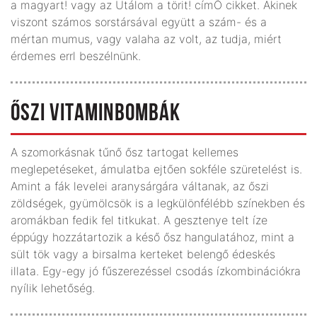
a magyart! vagy az Utálom a törit! címŐ cikket. Akinek
viszont számos sorstársával együtt a szám- és a
mértan mumus, vagy valaha az volt, az tudja, miért
érdemes errl beszélnünk.
ŐSZI VITAMINBOMBÁK
A szomorkásnak tűnő ősz tartogat kellemes
meglepetéseket, ámulatba ejtően sokféle szüretelést is.
Amint a fák levelei aranysárgára váltanak, az őszi
zöldségek, gyümölcsök is a legkülönfélébb színekben és
aromákban fedik fel titkukat. A gesztenye telt íze
éppúgy hozzátartozik a késő ősz hangulatához, mint a
sült tök vagy a birsalma kerteket belengő édeskés
illata. Egy-egy jó fűszerezéssel csodás ízkombinációkra
nyílik lehetőség.