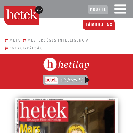
Profil
Támogatás
#
#
META
MESTERSÉGES INTELLIGENCIA
#
ENERGIAVÁLSÁG
hetilap