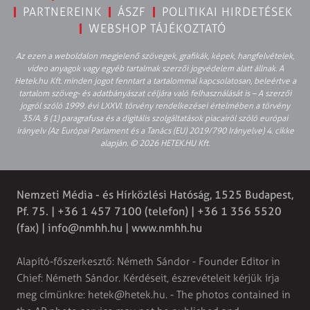
PARTNEREINK
ÁSZF
POLITIKAI HIRDETÉSEK
WEBSHOP TÁJÉKOZTATÓ
Az ezen a weboldalon megjelenő szövegek, grafikák, képek, hangfelvételek,
video anyagok vagy egyéb tartalmak szerzői jogvédelem alatt állnak. A
Hetek.hu Kft. minden jogot fenntart a tartalommal kapcsolatosan, beleértve a
tartalom szöveg- és adatbányászat céljára való felhasználását is – A szerzői
jogról szóló 1999. évi LXXVI. törvény rendelkezései értelmében a törvény
35/A. § (1) paragrafusa és a digitális szolgáltatások piacairól szóló európai
irányelv (Az Európai Parlament és a Tanács (EU) 2019/790 Irányelve) 4. cikke
alapján. © 2026 HETEK.HU Kft.
Nemzeti Média - és Hírközlési Hatóság, 1525 Budapest,
Pf. 75. | +36 1 457 7100 (telefon) | +36 1 356 5520
(fax) |
info@nmhh.hu
| www.nmhh.hu
Alapító-főszerkesztő: Németh Sándor - Founder Editor in
Chief: Németh Sándor. Kérdéseit, észrevételeit kérjük írja
meg címünkre:
hetek@hetek.hu
. - The photos contained in