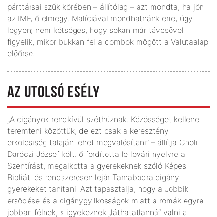
párttársai szűk körében – állítólag – azt mondta, ha jön
az IMF, ő elmegy. Malíciával mondhatnánk erre, úgy
legyen; nem kétséges, hogy sokan már távcsővel
figyelik, mikor bukkan fel a dombok mögött a Valutaalap
előőrse.
AZ UTOLSÓ ESÉLY
„A cigányok rendkívül széthúznak. Közösséget kellene
teremteni közöttük, de ezt csak a keresztény
erkölcsiség talaján lehet megvalósítani” – állítja Choli
Daróczi József költ. ő fordította le lovári nyelvre a
Szentírást, megalkotta a gyerekeknek szóló Képes
Bibliát, és rendszeresen lejár Tarnabodra cigány
gyerekeket tanítani. Azt tapasztalja, hogy a Jobbik
ersödése és a cigánygyilkosságok miatt a romák egyre
jobban félnek, s igyekeznek „láthatatlanná” válni a