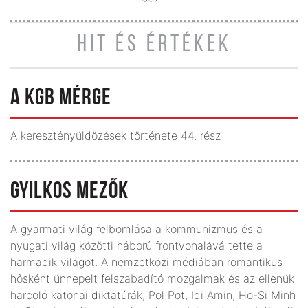
HIT ÉS ÉRTÉKEK
A KGB MÉRGE
A keresztény­üldözések története 44. rész
GYILKOS MEZŐK
A gyarmati világ felbomlása a kommunizmus és a
nyugati világ közötti háború frontvonalává tette a
harmadik világot. A nemzetközi médiában romantikus
hôsként ünnepelt felszabadító mozgalmak és az ellenük
harcoló katonai diktatúrák, Pol Pot, Idi Amin, Ho-Si Minh