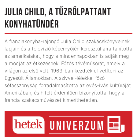
JULIA CHILD, A TŰZRŐL­PATTANT
KONYHATÜNDÉR
A franciakonyha-rajongó Julia Child szakácskönyveinek
lapjain és a televízió képernyőjén keresztül arra tanította
az amerikaiakat, hogy a mindennapokban is adják meg
a módját az étkezésnek. Főzős tévé­műsorát, amely a
világon az első volt, 1963-ban kezdték el vetíteni az
Egyesült Államokban. A szívvel-lélekkel főző
séfasszonyság forradalmasította az evés-ivás kultúráját
Amerikában, és hitelt érdemlően bizonyította, hogy a
francia szakácsművészet kimeríthetetlen.