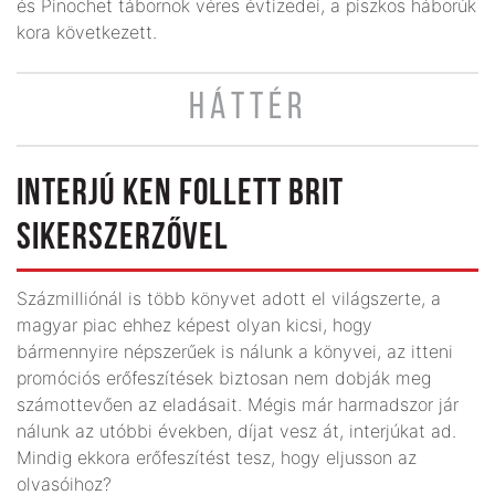
és Pinochet tábornok véres évtizedei, a piszkos háborúk
kora következett.
HÁTTÉR
INTERJÚ KEN FOLLETT BRIT
SIKERSZERZŐVEL
Százmilliónál is több könyvet adott el világszerte, a
magyar piac ehhez képest olyan kicsi, hogy
bármennyire népszerűek is nálunk a könyvei, az itteni
promóciós erőfeszítések biztosan nem dobják meg
számottevően az eladásait. Mégis már harmadszor jár
nálunk az utóbbi években, díjat vesz át, interjúkat ad.
Mindig ekkora erőfeszítést tesz, hogy eljusson az
olvasóihoz?