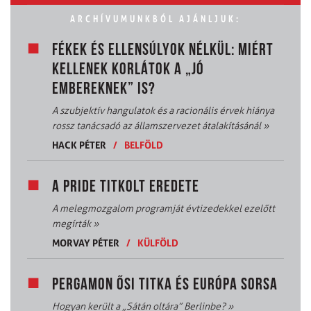
ARCHÍVUMUNKBÓL AJÁNLJUK:
FÉKEK ÉS ELLENSÚLYOK NÉLKÜL: MIÉRT
KELLENEK KORLÁTOK A „JÓ
EMBEREKNEK” IS?
A szubjektív hangulatok és a racionális érvek hiánya
rossz tanácsadó az államszervezet átalakításánál
»
HACK PÉTER
/
BELFÖLD
A PRIDE TITKOLT EREDETE
A melegmozgalom programját évtizedekkel ezelőtt
megírták
»
MORVAY PÉTER
/
KÜLFÖLD
PERGAMON ŐSI TITKA ÉS EURÓPA SORSA
Hogyan került a „Sátán oltára” Berlinbe?
»