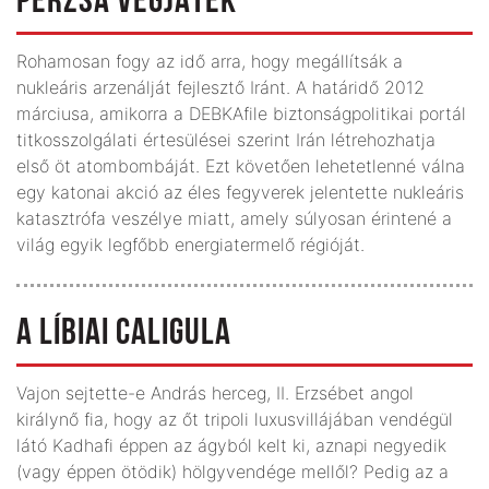
PERZSA VÉGJÁTÉK
Rohamosan fogy az idő arra, hogy megállítsák a
nukleáris arzenálját fejlesztő Iránt. A határidő 2012
márciusa, amikorra a DEBKAfile biztonságpolitikai portál
titkosszolgálati értesülései szerint Irán létrehozhatja
első öt atombombáját. Ezt követően lehetetlenné válna
egy katonai akció az éles fegyverek jelentette nukleáris
katasztrófa veszélye miatt, amely súlyosan érintené a
világ egyik legfőbb energiatermelő régióját.
A LÍBIAI CALIGULA
Vajon sejtette-e András herceg, II. Erzsébet angol
királynő fia, hogy az őt tripoli luxusvillájában vendégül
látó Kadhafi éppen az ágyból kelt ki, aznapi negyedik
(vagy éppen ötödik) hölgyvendége mellől? Pedig az a