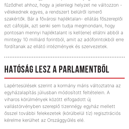
fűződhet ahhoz, hogy a jelenlegi helyzet ne változzon -
vélekednek egyes, a rendszert belülről ismerő
szakértők. Bár a fővárosi hajléktalan- ellátás főszereplői
ezt cáfolják, azt senki sem tudja megmondani, hogy
pontosan mennyi hajléktalant is kell(ene) ellátni abból a
mintegy 10 milliárd forintból, amit az adóforintokból erre
fordítanak az ellátó intézmények és szervezetek.
HATÓSÁG LESZ A PARLAMENTBŐL
Lapértesülések szerint a kormány máris változtatna az
egyházalapítás júliusban módosított feltételein. A
viharos körülmények között elfogadott új
vallástörvényben szereplő tizennégy egyház mellett
ősszel további felekezetek (körülbelül tíz) regisztrációs
kérelme kerülhet az Országgyűlés elé.