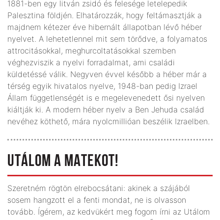
1881-ben egy litván zsidó és felesége letelepedik
Palesztina földjén. Elhatározzák, hogy feltámasztják a
majdnem kétezer éve hibernált állapotban lévő héber
nyelvet. A lehetetlennel mit sem törődve, a folyamatos
attrocitásokkal, meghurcoltatásokkal szemben
véghezviszik a nyelvi forradalmat, ami családi
küldetéssé válik. Negyven évvel később a héber már a
térség egyik hivatalos nyelve, 1948-ban pedig Izrael
Állam függetlenségét is e megelevenedett ősi nyelven
kiáltják ki. A modern héber nyelv a Ben Jehuda család
nevéhez köthető, mára nyolcmillióan beszélik Izraelben.
UTÁLOM A MATEKOT!
Szeretném rögtön elrebocsátani: akinek a szájából
sosem hangzott el a fenti mondat, ne is olvasson
tovább. Ígérem, az kedvükért meg fogom írni az Utálom