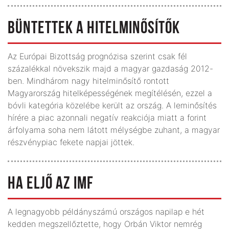
BÜNTETTEK A HITELMINŐSÍTŐK
Az Európai Bizottság prognózisa szerint csak fél
százalékkal növekszik majd a magyar gazdaság 2012-
ben. Mindhárom nagy hitelminősítő rontott
Magyarország hitelképességének megítélésén, ezzel a
bóvli kategória közelébe került az ország. A leminősítés
hírére a piac azonnali negatív reakciója miatt a forint
árfolyama soha nem látott mélységbe zuhant, a magyar
részvénypiac fekete napjai jöttek.
HA ELJŐ AZ IMF
A legnagyobb példányszámú országos napilap e hét
kedden megszellőztette, hogy Orbán Viktor nemrég