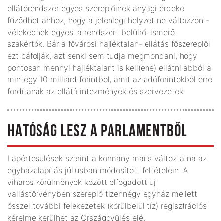
ellátórendszer egyes szereplőinek anyagi érdeke
fűződhet ahhoz, hogy a jelenlegi helyzet ne változzon -
vélekednek egyes, a rendszert belülről ismerő
szakértők. Bár a fővárosi hajléktalan- ellátás főszereplői
ezt cáfolják, azt senki sem tudja megmondani, hogy
pontosan mennyi hajléktalant is kell(ene) ellátni abból a
mintegy 10 milliárd forintból, amit az adóforintokból erre
fordítanak az ellátó intézmények és szervezetek.
HATÓSÁG LESZ A PARLAMENTBŐL
Lapértesülések szerint a kormány máris változtatna az
egyházalapítás júliusban módosított feltételein. A
viharos körülmények között elfogadott új
vallástörvényben szereplő tizennégy egyház mellett
ősszel további felekezetek (körülbelül tíz) regisztrációs
kérelme kerülhet az Országgyűlés elé.