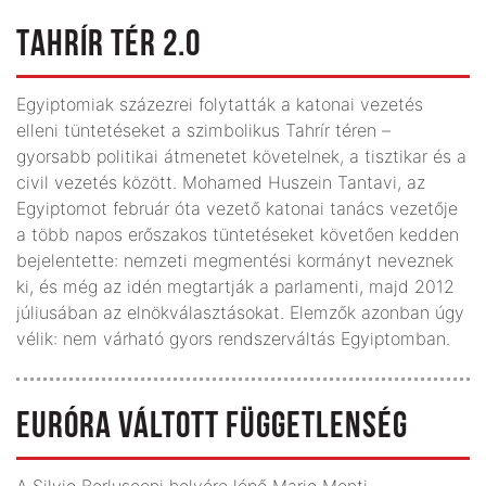
TAHRÍR TÉR 2.0
Egyiptomiak százezrei folytatták a katonai vezetés
elleni tüntetéseket a szimbolikus Tahrír téren –
gyorsabb politikai átmenetet követelnek, a tisztikar és a
civil vezetés között. Mohamed Huszein Tantavi, az
Egyiptomot február óta vezető katonai tanács vezetője
a több napos erőszakos tüntetéseket követően kedden
bejelentette: nemzeti megmentési kormányt neveznek
ki, és még az idén megtartják a parlamenti, majd 2012
júliusában az elnökválasztásokat. Elemzők azonban úgy
vélik: nem várható gyors rendszerváltás Egyiptomban.
EURÓRA VÁLTOTT FÜGGETLENSÉG
A Silvio Berlusconi helyére lépő Mario Monti