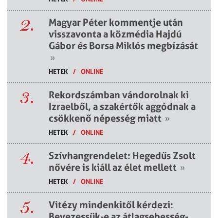
2.
Magyar Péter kommentje után
visszavonta a közmédia Hajdú
Gábor és Borsa Miklós megbízását
»
HETEK
/
ONLINE
3.
Rekordszámban vándorolnak ki
Izraelből, a szakértők aggódnak a
csökkenő népesség miatt
»
HETEK
/
ONLINE
4.
Szívhangrendelet: Hegedűs Zsolt
nővére is kiáll az élet mellett
»
HETEK
/
ONLINE
5.
Vitézy mindenkitől kérdezi:
Bevezessük-e az átlagsebesség-