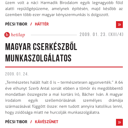
üzem volt a náci Harmadik Birodalom egyik legnagyobb föld
alatti repülőgépüzeme, amelynek építésén, majd később az
üzemben több ezer magyar kényszermunkás is dolgozott.
PÉCSI TIBOR
/
HÁTTÉR
hetilap
2009. 01. 23. (XIII/4)
MAGYAR CSERKÉSZBŐL
MUNKASZOLGÁLATOS
2009. 01. 24.
„Természetes halált halt ő is – természetesen agyon­verték.” A 64
éve elhunyt Szerb Antal sorsát ebben a tömör és megdöbbentő
mondatban összegezte a mai kortárs író, Bächer Iván. A magyar
irodalom egyik szellemóriásának személyes drámája
származásával függött össze: nem tudott annyira katolikus lenni,
hogy zsidósága miatt ne hurcolják munkaszolgálatra.
PÉCSI TIBOR
/
KÁVÉSZÜNET