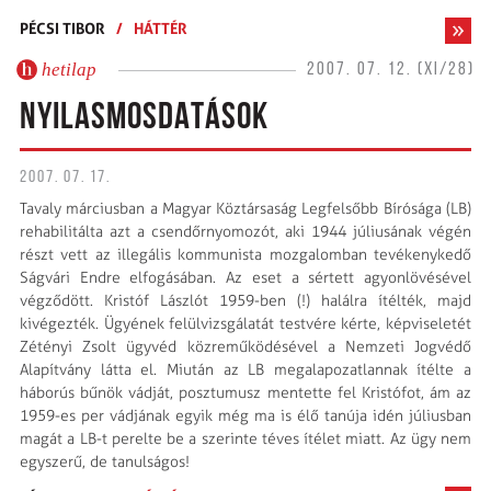
PÉCSI TIBOR
/
HÁTTÉR
hetilap
2007. 07. 12. (XI/28)
NYILASMOSDATÁSOK
2007. 07. 17.
Tavaly márciusban a Magyar Köztársaság Legfelsőbb Bírósága (LB)
rehabilitálta azt a csendőrnyomozót, aki 1944 júliusának végén
részt vett az illegális kommunista mozgalomban tevékenykedő
Ságvári Endre elfogásában. Az eset a sértett agyonlövésével
végződött. Kristóf Lászlót 1959-ben (!) halálra ítélték, majd
kivégezték. Ügyének felülvizsgálatát testvére kérte, képviseletét
Zétényi Zsolt ügyvéd közreműködésével a Nemzeti Jogvédő
Alapítvány látta el. Miután az LB megalapozatlannak ítélte a
háborús bűnök vádját, posztumusz mentette fel Kristófot, ám az
1959-es per vádjának egyik még ma is élő tanúja idén júliusban
magát a LB-t perelte be a szerinte téves ítélet miatt. Az ügy nem
egyszerű, de tanulságos!