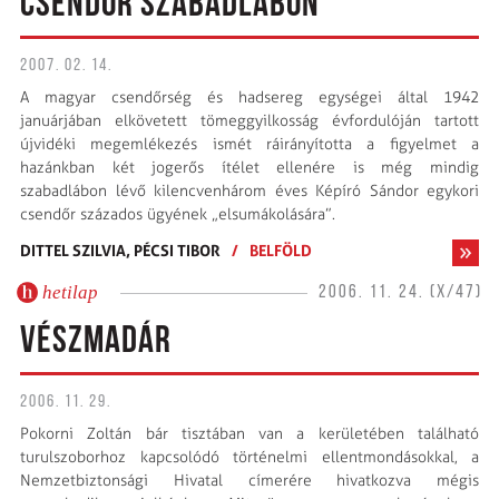
CSENDŐR SZABADLÁBON
2007. 02. 14.
A magyar csendőrség és hadsereg egységei által 1942
januárjában elkövetett tömeggyilkosság évfordulóján tartott
újvidéki megemlékezés ismét ráirányította a figyelmet a
hazánkban két jogerős ítélet ellenére is még mindig
szabadlábon lévő kilencvenhárom éves Képíró Sándor egykori
csendőr százados ügyének „elsumákolására”.
DITTEL SZILVIA,
PÉCSI TIBOR
/
BELFÖLD
hetilap
2006. 11. 24. (X/47)
VÉSZMADÁR
2006. 11. 29.
Pokorni Zoltán bár tisztában van a kerületében található
turulszoborhoz kapcsolódó történelmi ellentmondásokkal, a
Nemzetbiztonsági Hivatal címerére hivatkozva mégis