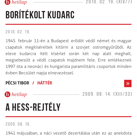
hetilap
2010. 02. 19. (XIV/7)
BORÍTÉKOLT KUDARC
2010. 02. 19.
1945. február 11-én a Budapest erődöt védő német és magyar
csapatok megkíséreltek kitörni a szovjet ostromgyűrűből. Az
eleve kudarcra ítélt kísérlet során két nap alatt meghalt,
megsebesült a védő csapatok majdnem fele. Erre emlékeznek
1997 óta a neonáci és hungarista paramilitáris csoportok minden
évben Becsület napja elnevezéssel.
PÉCSI TIBOR
/
HÁTTÉR
hetilap
2009. 08. 14. (XIII/33)
A HESS-REJTÉLY
2009. 08. 16.
1941 májusában, a náci veze­tő dezertálása után ez az anekdota