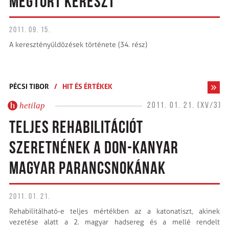
MEGTÖRT KERESZT
2011. 09. 15.
A keresztényüldözések története (34. rész)
PÉCSI TIBOR
/
HIT ÉS ÉRTÉKEK
hetilap
2011. 01. 21. (XV/3)
TELJES REHABILITÁCIÓT
SZERETNÉNEK A DON-KANYAR
MAGYAR PARANCSNOKÁNAK
2011. 01. 21.
Rehabilitálható-e teljes mértékben az a katonatiszt, akinek
vezetése alatt a 2. magyar hadsereg és a mellé rendelt