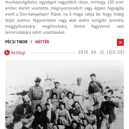
munkaszolgálatos egységek nagyobbik része, mintegy 130 ezer
ember életét vesztette, megnyomorodott vagy éppen fogságba
esett a Don-kanyarban? Pláne, ha ő maga vallja be, hogy hideg
fejjel számos fegyvertelen vagy akár alatta szolgáló személy
meggyilkolására, megkínzására, illetve fegyverrel való
terrorizálására adott utasításokat.
PÉCSI TIBOR
/
HÁTTÉR
hetilap
2010. 09. 10. (XIV/36)