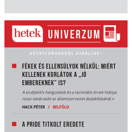
ARCHÍVUMUNKBÓL AJÁNLJUK:
FÉKEK ÉS ELLENSÚLYOK NÉLKÜL: MIÉRT
KELLENEK KORLÁTOK A „JÓ
EMBEREKNEK” IS?
A szubjektív hangulatok és a racionális érvek hiánya
rossz tanácsadó az államszervezet átalakításánál
»
HACK PÉTER
/
BELFÖLD
A PRIDE TITKOLT EREDETE