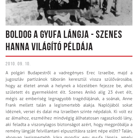
BOLDOG A GYUFA LÁNGJA - SZENES
HANNA VILÁGÍTÓ PÉLDÁJA
2010. 09. 10.
A polgári Budapestről a vadregényes Erec Izraelbe, majd a
jugoszláv partizánok táborán keresztül vissza szülő­városába,
hogy az életet annak a helynek a közelében fejezze be, ahol
született és gyermekként élt. Szenes Anikó alig 23 évet élt,
mégis az emberiség legnagyobb tragédiájának, a soának, Anne
Frank mellett talán a leg­ismertebb alakja. Naplójából sokat
idéznek, versei és dalai ma Izraelben szinte népdalok. Ki volt ez
az álmaihoz, eszméihez mindvégig állhatatosan ragaszkodó lány,
aki feladta a viszonylagos biztonságot azért, hogy megpróbálja a
remény lángját felvillantani elpusztításra szánt népe előtt? Talán,
ahogyan legismertebb írása mondja: egy gyufa lángja, amely