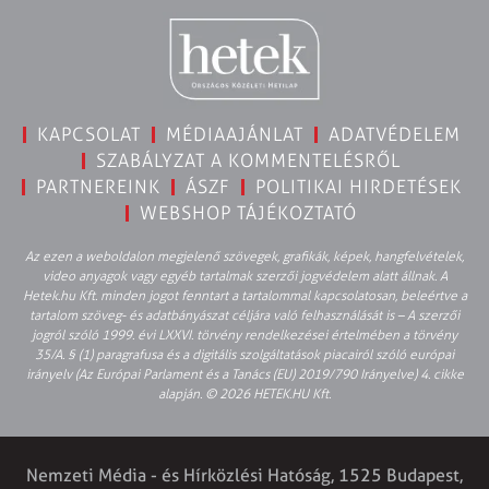
KAPCSOLAT
MÉDIAAJÁNLAT
ADATVÉDELEM
SZABÁLYZAT A KOMMENTELÉSRŐL
PARTNEREINK
ÁSZF
POLITIKAI HIRDETÉSEK
WEBSHOP TÁJÉKOZTATÓ
Az ezen a weboldalon megjelenő szövegek, grafikák, képek, hangfelvételek,
video anyagok vagy egyéb tartalmak szerzői jogvédelem alatt állnak. A
Hetek.hu Kft. minden jogot fenntart a tartalommal kapcsolatosan, beleértve a
tartalom szöveg- és adatbányászat céljára való felhasználását is – A szerzői
jogról szóló 1999. évi LXXVI. törvény rendelkezései értelmében a törvény
35/A. § (1) paragrafusa és a digitális szolgáltatások piacairól szóló európai
irányelv (Az Európai Parlament és a Tanács (EU) 2019/790 Irányelve) 4. cikke
alapján. © 2026 HETEK.HU Kft.
Nemzeti Média - és Hírközlési Hatóság, 1525 Budapest,