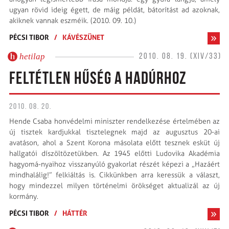
ugyan rövid ideig égett, de máig példát, bátorítást ad azoknak,
akiknek vannak eszméik. (2010. 09. 10.)
PÉCSI TIBOR
/
KÁVÉSZÜNET
hetilap
2010. 08. 19. (XIV/33)
FELTÉTLEN HŰSÉG A HADÚRHOZ
2010. 08. 20.
Hende Csaba honvédelmi miniszter rendelkezése értelmében az
új tisztek kardjukkal tisztelegnek majd az augusztus 20-ai
avatáson, ahol a Szent Korona másolata előtt tesznek esküt új
hallgatói díszöltözetükben. Az 1945 előtti Ludovika Akadémia
hagyomá-nyaihoz visszanyúló gyakorlat részét képezi a „Hazáért
mindhalálig!” felkiáltás is. Cikkünkben arra keressük a választ,
hogy mindezzel milyen történelmi örökséget aktualizál az új
kormány.
PÉCSI TIBOR
/
HÁTTÉR