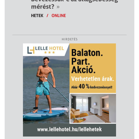
mérést?
»
HETEK
/
ONLINE
HIRDETÉS