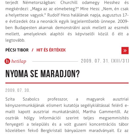
terjedt Németországban: Churchill odamegy Hesshez és
megkérdezi: „Maga az az elmebeteg?" Mire Hess: „Nem, én csak
a helyettese vagyok." Rudolf Hess halálának napja, augusztus 17-
e évtizedek óta a neonácik egyik legjelen­tő­sebb ünnepe. 2009-
ben Budapesten akarnak demonstrálni azok mellett az eszmék
mellett, amelyeknek alapítói és képviselői közül ő élt a
legtovább.
PÉCSI TIBOR
/
HIT ÉS ÉRTÉKEK
hetilap
2009. 07. 31. (XIII/31)
NYOMA SE MARADJON?
2009. 07. 30.
Szita Szabolcs professzor, a magyarok ausztriai
kényszermunkájának elismert kutatója segélykiáltással felérő e-
mailt kapott ausztriai munkatársától, Martha Gammertől. Az
osztrák hölgy információi szerint teljes megsemmisítés
fenyegeti a település és a volt guseni koncentrációs tábor
közelében fekvő Bergkristall bányaüzem maradványait. Ez az