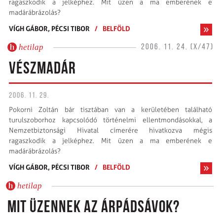
ragaszkodik a jelképhez. Mit üzen a ma emberének e
madárábrázolás?
VÍGH GÁBOR,
PÉCSI TIBOR
/
BELFÖLD
hetilap
2006. 11. 24. (X/47)
VÉSZMADÁR
2006. 11. 29.
Pokorni Zoltán bár tisztában van a kerületében található
turulszoborhoz kapcsolódó történelmi ellentmondásokkal, a
Nemzetbiztonsági Hivatal címerére hivatkozva mégis
ragaszkodik a jelképhez. Mit üzen a ma emberének e
madárábrázolás?
VÍGH GÁBOR,
PÉCSI TIBOR
/
BELFÖLD
hetilap
MIT ÜZENNEK AZ ÁRPÁDSÁVOK?