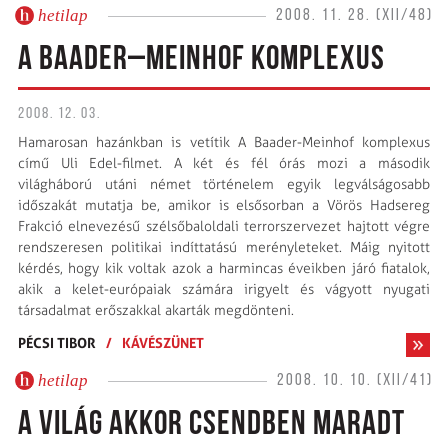
hetilap
2008. 11. 28. (XII/48)
A BAADER–MEINHOF KOMPLEXUS
2008. 12. 03.
Hamarosan hazánkban is vetítik A Baader-Meinhof komplexus
című Uli Edel-filmet. A két és fél órás mozi a második
világháború utáni német történelem egyik legválságosabb
időszakát mutatja be, amikor is elsősorban a Vörös Hadsereg
Frakció elnevezésű szélsőbaloldali terrorszervezet hajtott végre
rendszeresen politikai indíttatású merényleteket. Máig nyitott
kérdés, hogy kik voltak azok a harmincas éveikben járó fiatalok,
akik a kelet-európaiak számára irigyelt és vágyott nyugati
társadalmat erőszakkal akarták megdönteni.
PÉCSI TIBOR
/
KÁVÉSZÜNET
hetilap
2008. 10. 10. (XII/41)
A VILÁG AKKOR CSENDBEN MARADT