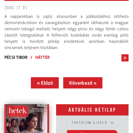
2006. 11. 01.
A napjainkban is zajló, elsosorban a jobboldalhoz kötheto
demonstrációkon és zavargásokon egyaránt láthatunk a magyar
nemzeti lobogó mellett, helyett négy piros és négy fehér csíkos
zászlót lobogtatókat. A felhevült kodobálás során esetleg póló
helyett is hordott jelkép eredetével azonban használóik
sincsenek teljesen tisztában.
PÉCSI TIBOR
/
HÁTTÉR
« Előző
Következő »
Aktuális hetilap