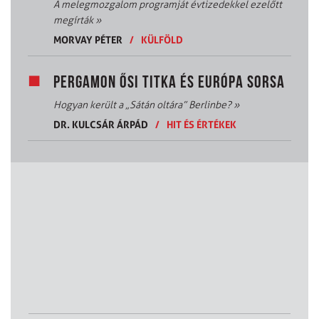
A melegmozgalom programját évtizedekkel ezelőtt
megírták
»
MORVAY PÉTER
/
KÜLFÖLD
PERGAMON ŐSI TITKA ÉS EURÓPA SORSA
Hogyan került a „Sátán oltára” Berlinbe?
»
DR. KULCSÁR ÁRPÁD
/
HIT ÉS ÉRTÉKEK