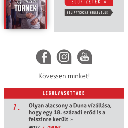
Kövessen minket!
LEGOLVASOTTABB
1.
Olyan alacsony a Duna vízállása,
hogy egy 18. századi erőd is a
felszínre került
»
HETEK
/
ONLINE