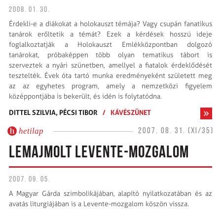
2008. 01. 30.
Érdekli-e a diákokat a holokauszt témája? Vagy csupán fanatikus
tanárok erőltetik a témát? Ezek a kérdések hosszú ideje
foglalkoztatják a Holokauszt Emlékközpontban dolgozó
tanárokat, próbaképpen több olyan tematikus tábort is
szerveztek a nyári szünetben, amellyel a fiatalok érdeklődését
tesztelték. Évek óta tartó munka eredményeként született meg
az az egyhetes program, amely a nemzetközi figyelem
középpontjába is bekerült, és idén is folytatódna.
DITTEL SZILVIA,
PÉCSI TIBOR
/
KÁVÉSZÜNET
hetilap
2007. 08. 31. (XI/35)
LEMAJMOLT LEVENTE-MOZGALOM
2007. 09. 05.
A Magyar Gárda szimbolikájában, alapító nyilatkozatában és az
avatás liturgiájában is a Levente-mozgalom köszön vissza.