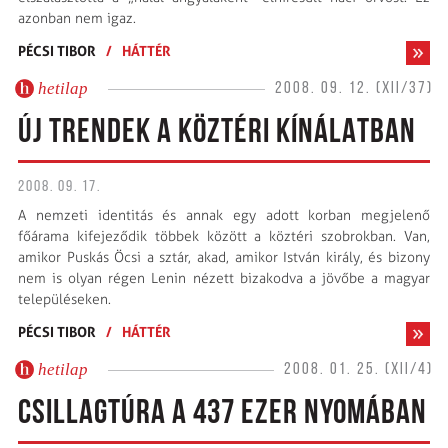
azonban nem igaz.
PÉCSI TIBOR
/
HÁTTÉR
hetilap
2008. 09. 12. (XII/37)
ÚJ TRENDEK A KÖZTÉRI KÍNÁLATBAN
2008. 09. 17.
A nemzeti identitás és annak egy adott korban megjelenő
főárama kifejeződik többek között a köztéri szobrokban. Van,
amikor Puskás Öcsi a sztár, akad, amikor István király, és bizony
nem is olyan régen Lenin nézett bizakodva a jövőbe a magyar
településeken.
PÉCSI TIBOR
/
HÁTTÉR
hetilap
2008. 01. 25. (XII/4)
CSILLAGTÚRA A 437 EZER NYOMÁBAN