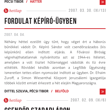
PÉCSI TIBOR
/
HÁTTÉR
hetilap
2007. 03. 30. (XI/13)
FORDULAT KÉPÍRÓ-ÜGYBEN
2007. 04. 04.
Néhány héttel ezelőtt úgy tűnt, hogy véget ért a háborús
bűnökkel vádolt Dr. Képíró Sándor volt csendőrszázados (kis
képünkön) ellen indított eljárás. A Fővárosi Bíróság
végrehajthatatlannak nyilvánította azt az 1944-es ítéletet,
amelyben a volt tisztet hűtlenséggel vádolták és tíz évre
elítélték. Röviddel később azonban a Legfőbb Ügyészség
ismeretlen tettes ellen nyomozást indított az ügyben. Dr. Efraim
Zuroff, a Simon Wiesenthal Központ jeruzsálemi igazgatója
többek között emiatt érkezett a hét elején Magyarországra.
DITTEL SZILVIA,
PÉCSI TIBOR
/
BELFÖLD
hetilap
2007. 02. 09. (XI/6)