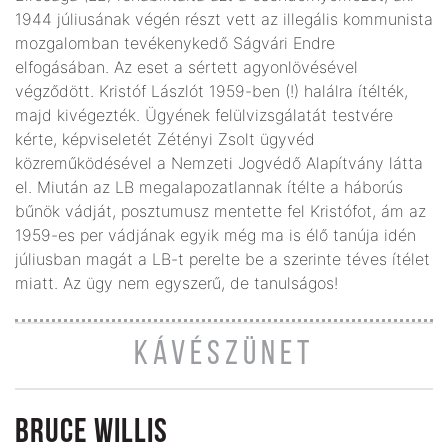
1944 júliusának végén részt vett az illegális kommunista
mozgalomban tevékenykedő Ságvári Endre
elfogásában. Az eset a sértett agyonlövésével
végződött. Kristóf Lászlót 1959-ben (!) halálra ítélték,
majd kivégezték. Ügyének felülvizsgálatát testvére
kérte, képviseletét Zétényi Zsolt ügyvéd
közreműködésével a Nemzeti Jogvédő Alapítvány látta
el. Miután az LB megalapozatlannak ítélte a háborús
bűnök vádját, posztumusz mentette fel Kristófot, ám az
1959-es per vádjának egyik még ma is élő tanúja idén
júliusban magát a LB-t perelte be a szerinte téves ítélet
miatt. Az ügy nem egyszerű, de tanulságos!
KÁVÉSZÜNET
BRUCE WILLIS