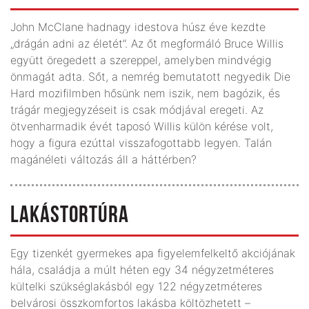
John McClane hadnagy idestova húsz éve kezdte
„drágán adni az életét”. Az őt megformáló Bruce Willis
együtt öregedett a szereppel, amelyben mindvégig
önmagát adta. Sőt, a nemrég bemutatott negyedik Die
Hard mozifilmben hősünk nem iszik, nem bagózik, és
trágár megjegyzéseit is csak módjával eregeti. Az
ötvenharmadik évét taposó Willis külön kérése volt,
hogy a figura ezúttal visszafogottabb legyen. Talán
magánéleti változás áll a háttérben?
LAKÁSTORTÚRA
Egy tizenkét gyermekes apa figyelemfelkeltő akciójának
hála, családja a múlt héten egy 34 négyzetméteres
kültelki szükséglakásból egy 122 négyzetméteres
belvárosi összkomfortos lakásba költözhetett –