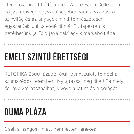
elegancia híveit hódítja meg. A The Earth Collection
nagyszerűsége egyszerűségében van: a szabás, a
színvilág és az anyagok mind természetesen
egyszerűek. Július elejétől már Budapesten is
betérhetünk „a Föld javainak” egyik márkaboltjába.
EMELT SZINTŰ ÉRETTSÉGI
RETORIKA 2500 lázadó, őrült bennszülött tombol a
szomszédos teremben. Nyugtassa meg őket! Bármely
ősi nyelvet használhat, kivéve a latint és a görögöt.
DUMA PLÁZA
Csak a hangom miatt nem lettem énekes