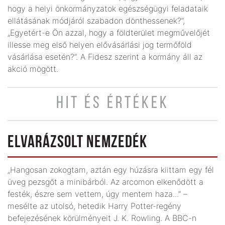
hogy a helyi önkormányzatok egészségügyi feladataik
ellátásának módjáról szabadon dönthessenek?”,
„Egyetért-e Ön azzal, hogy a földterület megművelőjét
illesse meg első helyen elővásárlási jog termőföld
vásárlása esetén?”. A Fidesz szerint a kormány áll az
akció mögött.
HIT ÉS ÉRTÉKEK
ELVARÁZSOLT NEMZEDÉK
„Hangosan zokogtam, aztán egy húzásra kiittam egy fél
üveg pezsgőt a minibárból. Az arcomon elkenődött a
festék, észre sem vettem, úgy mentem haza...” –
mesélte az utolsó, hetedik Harry Potter-regény
befejezésének körülményeit J. K. Rowling. A BBC-n