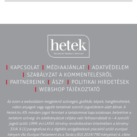
KAPCSOLAT
MÉDIAAJÁNLAT
ADATVÉDELEM
SZABÁLYZAT A KOMMENTELÉSRŐL
PARTNEREINK
ÁSZF
POLITIKAI HIRDETÉSEK
WEBSHOP TÁJÉKOZTATÓ
Az ezen a weboldalon megjelenő szövegek, grafikák, képek, hangfelvételek,
video anyagok vagy egyéb tartalmak szerzői jogvédelem alatt állnak. A
Hetek.hu Kft. minden jogot fenntart a tartalommal kapcsolatosan, beleértve a
tartalom szöveg- és adatbányászat céljára való felhasználását is – A szerzői
jogról szóló 1999. évi LXXVI. törvény rendelkezései értelmében a törvény
35/A. § (1) paragrafusa és a digitális szolgáltatások piacairól szóló európai
irányelv (Az Európai Parlament és a Tanács (EU) 2019/790 Irányelve) 4. cikke