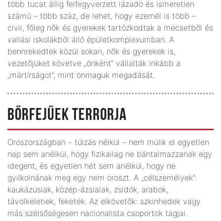
több tucat állig felfegyverzett lázadó és ismeretlen
számú – több száz, de lehet, hogy ezernél is több –
civil, főleg nők és gyerekek tartózkodtak a mecsetből és
vallási iskolákból álló épületkomplexumban. A
bennrekedtek közül sokan, nők és gyerekek is,
vezetőjüket követve „önként” vállalták inkább a
„mártírságot”, mint önmaguk megadását.
BŐRFEJŰEK TERRORJA
Oroszországban – túlzás nélkül – nem múlik el egyetlen
nap sem anélkül, hogy fizikailag ne bántalmazzanak egy
idegent, és egyetlen hét sem anélkül, hogy ne
gyilkolnának meg egy nem oroszt. A „célszemélyek”:
kaukázusiak, közép-ázsiaiak, zsidók, arabok,
távolkeletiek, feketék. Az elkövetők: szkinhedek vagy
más szélsőségesen nacionalista csoportok tagjai.