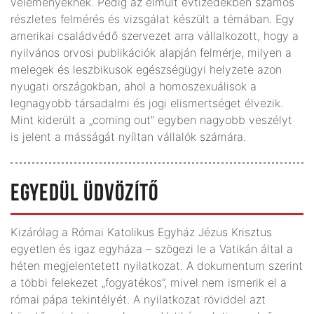
véleményeknek. Pedig az elmúlt évtizedekben számos
részletes felmérés és vizsgálat készült a témában. Egy
amerikai családvédő szervezet arra vállalkozott, hogy a
nyilvános orvosi publikációk alapján felmérje, milyen a
melegek és leszbikusok egészségügyi helyzete azon
nyugati országokban, ahol a homoszexuálisok a
legnagyobb társadalmi és jogi elismertséget élvezik.
Mint kiderült a „coming out” egyben nagyobb veszélyt
is jelent a másságát nyíltan vállalók számára.
EGYEDÜL ÜDVÖZÍTŐ
Kizárólag a Római Katolikus Egyház Jézus Krisztus
egyetlen és igaz egyháza – szögezi le a Vatikán által a
héten megjelentetett nyilatkozat. A dokumentum szerint
a többi felekezet „fogyatékos”, mivel nem ismerik el a
római pápa tekintélyét. A nyilatkozat röviddel azt