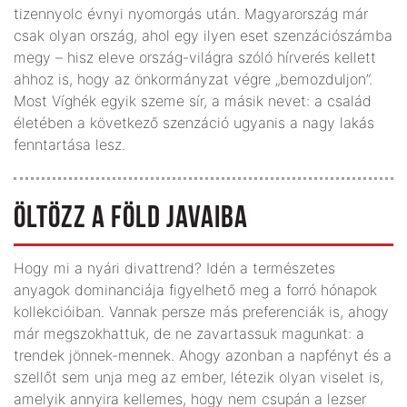
tizennyolc évnyi nyomorgás után. Magyarország már
csak olyan ország, ahol egy ilyen eset szenzációszámba
megy – hisz eleve ország-világra szóló hírverés kellett
ahhoz is, hogy az önkormányzat végre „bemozduljon”.
Most Víghék egyik szeme sír, a másik nevet: a család
életében a következő szenzáció ugyanis a nagy lakás
fenntartása lesz.
ÖLTÖZZ A FÖLD JAVAIBA
Hogy mi a nyári divattrend? Idén a természetes
anyagok dominanciája figyelhető meg a forró hónapok
kollekcióiban. Vannak persze más preferenciák is, ahogy
már megszokhattuk, de ne zavartassuk magunkat: a
trendek jönnek-mennek. Ahogy azonban a napfényt és a
szellőt sem unja meg az ember, létezik olyan viselet is,
amelyik annyira kellemes, hogy nem csupán a lezser