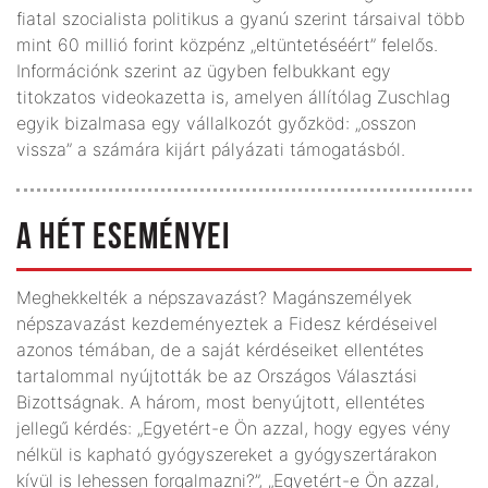
fiatal szocialista politikus a gyanú szerint társaival több
mint 60 millió forint közpénz „eltüntetéséért” felelős.
Információnk szerint az ügyben felbukkant egy
titokzatos videokazetta is, amelyen állítólag Zuschlag
egyik bizalmasa egy vállalkozót győzköd: „osszon
vissza” a számára kijárt pályázati támogatásból.
A HÉT ESEMÉNYEI
Meghekkelték a népszavazást? Magánszemélyek
népszavazást kezdeményeztek a Fidesz kérdéseivel
azonos témában, de a saját kérdéseiket ellentétes
tartalommal nyújtották be az Országos Választási
Bizottságnak. A három, most benyújtott, ellentétes
jellegű kérdés: „Egyetért-e Ön azzal, hogy egyes vény
nélkül is kapható gyógyszereket a gyógyszertárakon
kívül is lehessen forgalmazni?”, „Egyetért-e Ön azzal,