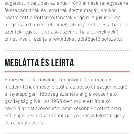
sugárzott interjúban az angol írónő elmesélte: egyszerre
felszabadultnak és letörtnek érezte magát, amikor
pontot tett a Potter-történetek végére. A július 21-től
megvásárolható kötet, amely aHarry Potter és a halálos
szentek (egyes fordítások szerint „halálos ereklyék”)
címet viseli, lezárja a rekordokat döntögető sorozatot.
MEGLÁTTA ÉS LEÍRTA
A meseíró J. K. Rowling (képünkön) élete maga is
modern tündérmese: életútja az abszolút szegénységtől
a „nyárspolgári” többség számára alig elképzelhető
gazdagságig ível. Az 1965-ben született író első
novelláját hatévesen írta, amit később követett még
két, saját bevallása szerint nagyon rossz felnőttregény
és néhány novella.