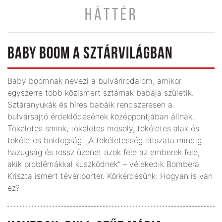
HÁTTÉR
BABY BOOM A SZTÁRVILÁGBAN
Baby boomnak nevezi a bulvárirodalom, amikor
egyszerre több közismert sztárnak babája születik.
Sztáranyukák és híres babáik rendszeresen a
bulvársajtó érdeklődésének középpontjában állnak.
Tökéletes smink, tökéletes mosoly, tökéletes alak és
tökéletes boldogság. „A tökéletesség látszata mindig
hazugság és rossz üzenet azok felé az emberek felé,
akik problémákkal küszködnek” – vélekedik Bombera
Kriszta ismert tévériporter. Körkérdésünk: Hogyan is van
ez?