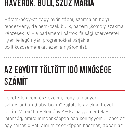
HAVEROK, BULI, SZŰZ MÁRIA
Három-négy-öt nagy nyári tábor, számtalan helyi
rendezvény, de nem-csak bulik, hanem „komoly szakmai
képzések is” – a parlamenti pártok ifjúsági szervezetei
ilyen jellegű nyári programokkal várják a
politikuscsemetéket ezen a nyáron (is).
AZ EGYÜTT TÖLTÖTT IDŐ MINŐSÉGE
SZÁMÍT
Lehetetlen nem észrevenni, hogy a magyar
sztárvilágban „baby boom” zajlott le az elmúlt évek
során. Mi erről a véleménye?– Ez nagyon érdekes
jelenség, amire mindenképpen oda kell figyelni. Lehet ez
egy tartós divat, ami mindenképpen hasznos, abban az