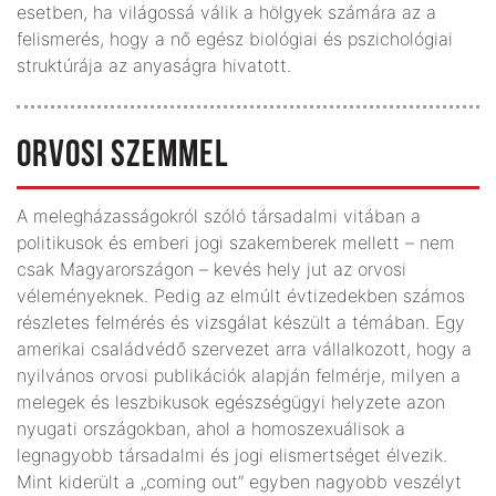
esetben, ha világossá válik a hölgyek számára az a
felismerés, hogy a nő egész biológiai és pszichológiai
struktúrája az anyaságra hivatott.
ORVOSI SZEMMEL
A melegházasságokról szóló társadalmi vitában a
politikusok és emberi jogi szakemberek mellett – nem
csak Magyarországon – kevés hely jut az orvosi
véleményeknek. Pedig az elmúlt évtizedekben számos
részletes felmérés és vizsgálat készült a témában. Egy
amerikai családvédő szervezet arra vállalkozott, hogy a
nyilvános orvosi publikációk alapján felmérje, milyen a
melegek és leszbikusok egészségügyi helyzete azon
nyugati országokban, ahol a homoszexuálisok a
legnagyobb társadalmi és jogi elismertséget élvezik.
Mint kiderült a „coming out” egyben nagyobb veszélyt