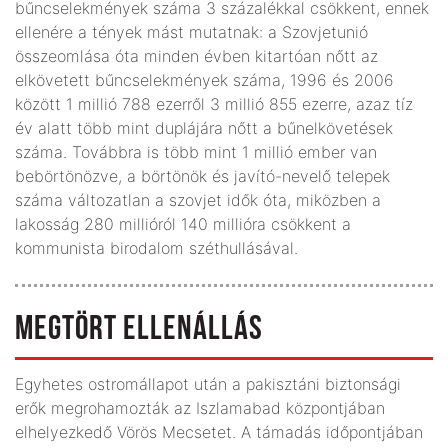
bűncselekmények száma 3 százalékkal csökkent, ennek
ellenére a tények mást mutatnak: a Szovjetunió
összeomlása óta minden évben kitartóan nőtt az
elkövetett bűncselekmények száma, 1996 és 2006
között 1 millió 788 ezerről 3 millió 855 ezerre, azaz tíz
év alatt több mint duplájára nőtt a bűnelkövetések
száma. Továbbra is több mint 1 millió ember van
bebörtönözve, a börtönök és javító-nevelő telepek
száma változatlan a szovjet idők óta, miközben a
lakosság 280 millióról 140 millióra csökkent a
kommunista birodalom széthullásával.
MEGTÖRT ELLENÁLLÁS
Egyhetes ostromállapot után a pakisztáni biztonsági
erők megrohamozták az Iszlamabad központjában
elhelyezkedő Vörös Mecsetet. A támadás időpontjában