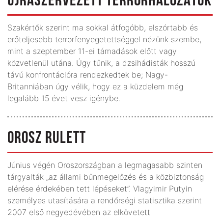
ÚJRASZERVEZETT TERRORHÁLÓZATOK
Szakértők szerint ma sokkal átfogóbb, elszórtabb és
erőteljesebb terrorfenyegetettséggel nézünk szembe,
mint a szeptember 11-ei támadások előtt vagy
közvetlenül utána. Úgy tűnik, a dzsihádisták hosszú
távú konfrontációra rendezkedtek be; Nagy-
Britanniában úgy vélik, hogy ez a küzdelem még
legalább 15 évet vesz igénybe.
OROSZ RULETT
Június végén Oroszországban a legmagasabb szinten
tárgyalták „az állami bűnmegelőzés és a közbiztonság
elérése érdekében tett lépéseket”. Vlagyimir Putyin
személyes utasítására a rendőrségi statisztika szerint
2007 első negyedévében az elkövetett