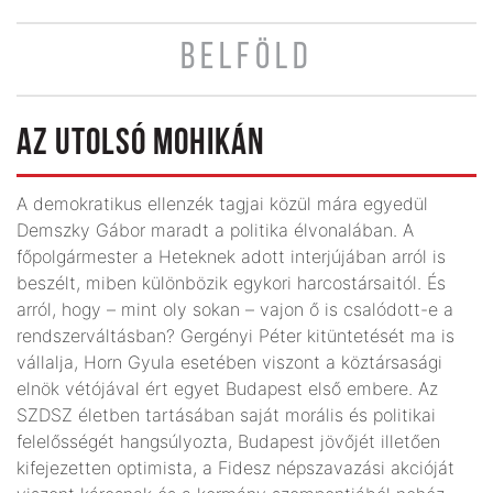
BELFÖLD
AZ UTOLSÓ MOHIKÁN
A demokratikus ellenzék tagjai közül mára egyedül
Demszky Gábor maradt a politika élvonalában. A
főpolgármester a Heteknek adott interjújában arról is
beszélt, miben különbözik egykori harcostársaitól. És
arról, hogy – mint oly sokan – vajon ő is csalódott-e a
rendszerváltásban? Gergényi Péter kitüntetését ma is
vállalja, Horn Gyula esetében viszont a köztársasági
elnök vétójával ért egyet Budapest első embere. Az
SZDSZ életben tartásában saját morális és politikai
felelősségét hangsúlyozta, Budapest jövőjét illetően
kifejezetten optimista, a Fidesz népszavazási akcióját