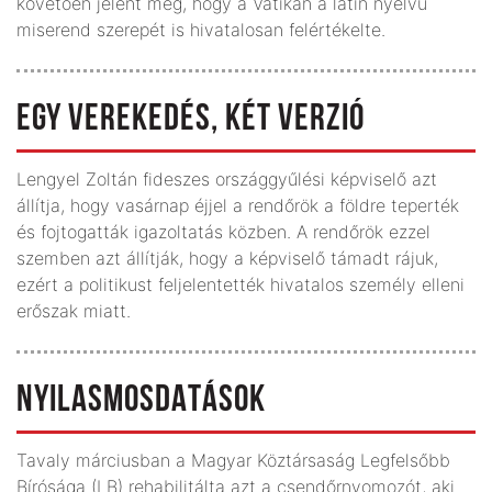
követően jelent meg, hogy a Vatikán a latin nyelvű
miserend szerepét is hivatalosan felértékelte.
EGY VEREKEDÉS, KÉT VERZIÓ
Lengyel Zoltán fideszes országgyűlési képviselő azt
állítja, hogy vasárnap éjjel a rendőrök a földre teperték
és fojtogatták igazoltatás közben. A rendőrök ezzel
szemben azt állítják, hogy a képviselő támadt rájuk,
ezért a politikust feljelentették hivatalos személy elleni
erőszak miatt.
NYILASMOSDATÁSOK
Tavaly márciusban a Magyar Köztársaság Legfelsőbb
Bírósága (LB) rehabilitálta azt a csendőrnyomozót, aki