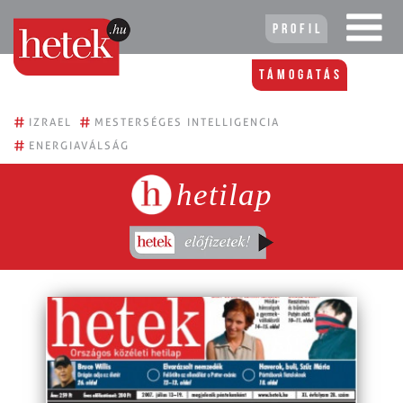
Profil
Támogatás
#
#
IZRAEL
MESTERSÉGES INTELLIGENCIA
#
ENERGIAVÁLSÁG
hetilap