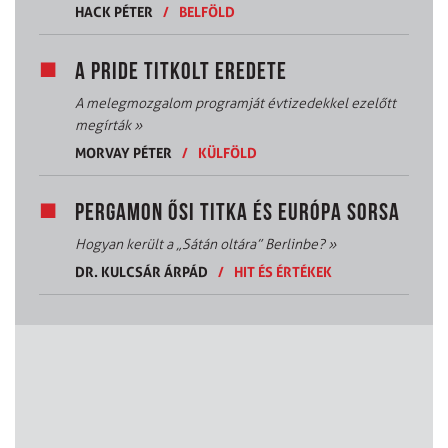
HACK PÉTER
/
BELFÖLD
A PRIDE TITKOLT EREDETE
A melegmozgalom programját évtizedekkel ezelőtt
megírták
»
MORVAY PÉTER
/
KÜLFÖLD
PERGAMON ŐSI TITKA ÉS EURÓPA SORSA
Hogyan került a „Sátán oltára” Berlinbe?
»
DR. KULCSÁR ÁRPÁD
/
HIT ÉS ÉRTÉKEK