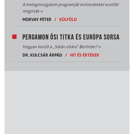
A melegmozgalom programját évtizedekkel ezelőtt
megírták
»
MORVAY PÉTER
/
KÜLFÖLD
PERGAMON ŐSI TITKA ÉS EURÓPA SORSA
Hogyan került a „Sátán oltára” Berlinbe?
»
DR. KULCSÁR ÁRPÁD
/
HIT ÉS ÉRTÉKEK