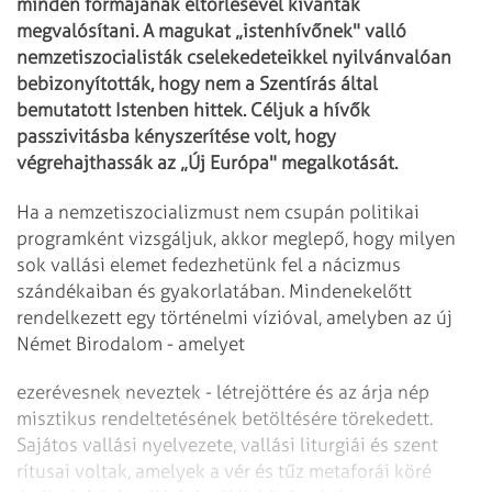
minden formájának eltörlésével kívánták
megvalósítani. A magukat „istenhívőnek" valló
nemzetiszocialisták cselekedeteikkel nyilvánvalóan
bebizonyították, hogy nem a Szentírás által
bemutatott Istenben hittek. Céljuk a hívők
passzivitásba kényszerítése volt, hogy
végrehajthassák az „Új Európa" megalkotását.
Ha a nemzetiszocializmust nem csupán politikai
programként vizsgáljuk, akkor meg­lepő, hogy milyen
sok vallási elemet fedezhetünk fel a nácizmus
szándékaiban és gyakorlatában. Mindenekelőtt
rendelkezett egy történelmi vízióval, amelyben az új
Német Birodalom - amelyet
ezer­évesnek neveztek - létrejöttére és az árja nép
misztikus rendeltetésének betöltésére törekedett.
Sajátos vallási nyelvezete, vallási liturgiái és szent
rítusai voltak, amelyek a vér és tűz metaforái köré