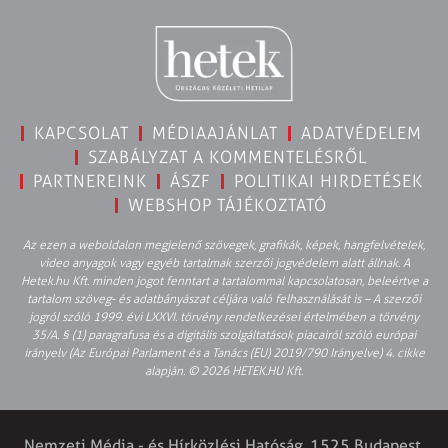
KAPCSOLAT
MÉDIAAJÁNLAT
ADATVÉDELEM
SZABÁLYZAT A KOMMENTELÉSRŐL
PARTNEREINK
ÁSZF
POLITIKAI HIRDETÉSEK
WEBSHOP TÁJÉKOZTATÓ
Az ezen a weboldalon megjelenő szövegek, grafikák, képek, hangfelvételek,
video anyagok vagy egyéb tartalmak szerzői jogvédelem alatt állnak. A
Hetek.hu Kft. minden jogot fenntart a tartalommal kapcsolatosan, beleértve a
tartalom szöveg- és adatbányászat céljára való felhasználását is – A szerzői
jogról szóló 1999. évi LXXVI. törvény rendelkezései értelmében a törvény
35/A. § (1) paragrafusa és a digitális szolgáltatások piacairól szóló európai
irányelv (Az Európai Parlament és a Tanács (EU) 2019/790 Irányelve) 4. cikke
alapján. © 2026 HETEK.HU Kft.
Nemzeti Média - és Hírközlési Hatóság, 1525 Budapest,