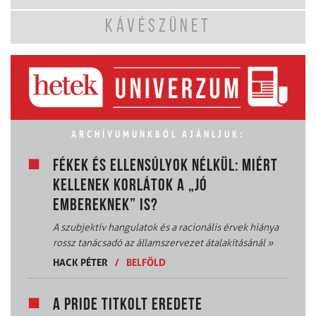
KÁVÉSZÜNET
ARCHÍVUMUNKBÓL AJÁNLJUK:
FÉKEK ÉS ELLENSÚLYOK NÉLKÜL: MIÉRT
KELLENEK KORLÁTOK A „JÓ
EMBEREKNEK” IS?
A szubjektív hangulatok és a racionális érvek hiánya
rossz tanácsadó az államszervezet átalakításánál
»
HACK PÉTER
/
BELFÖLD
A PRIDE TITKOLT EREDETE