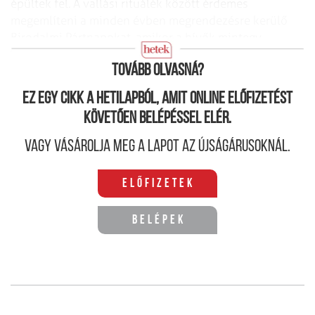
épültek fel. A vallási rituálék között érdemes
megemlíteni a minden évben megrendezésre kerülő
Birodalmi Pártnapokat, amikor a hívők mintegy
zarándoklatként keresték fel az adott helyszínt.
Tovább olvasná?
Ez egy cikk a hetilapból, amit online előfizetést
követően belépéssel elér.
Vagy vásárolja meg a lapot az újságárusoknál.
Előfizetek
Belépek