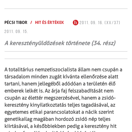
PÉCSI TIBOR
/
HIT ÉS ÉRTÉKEK
2011. 09. 16. (XV/37)
2011. 09. 15.
A keresztényüldözések története (34. rész)
A totalitárius nemzetiszocialista állam nem csupán a
társadalom minden zugát kívánta ellenőrzése alatt
tartani, hanem jellegéből adódóan a területén élő
emberek lelkét is. Az árja faj felszabadítását nem
csupán az élettér megszerzésével, hanem a zsidó-
keresztény kinyilatkoztatás teljes tagadásával, az
egyetemes etikai parancsolatokat a nácik szerint
genetikailag magában hordozó zsidó nép teljes
kiirtásával, a későbbiekben pedig a keresztény hit