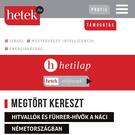
Profil
Támogatás
#
#
IZRAEL
MESTERSÉGES INTELLIGENCIA
#
ENERGIAVÁLSÁG
hetilap
Megtört kereszt
HITVALLÓK ÉS FÜHRER-HÍVŐK A NÁCI
NÉMETORSZÁGBAN