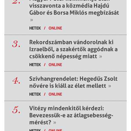
visszavonta a közmédia Hajdú
Gábor és Borsa Miklós megbízását
»
HETEK
/
ONLINE
3.
Rekordszámban vándorolnak ki
Izraelből, a szakértők aggódnak a
csökkenő népesség miatt
»
HETEK
/
ONLINE
4.
Szívhangrendelet: Hegedűs Zsolt
nővére is kiáll az élet mellett
»
HETEK
/
ONLINE
5.
Vitézy mindenkitől kérdezi:
Bevezessük-e az átlagsebesség-
mérést?
»
HETEK
/
ONLINE