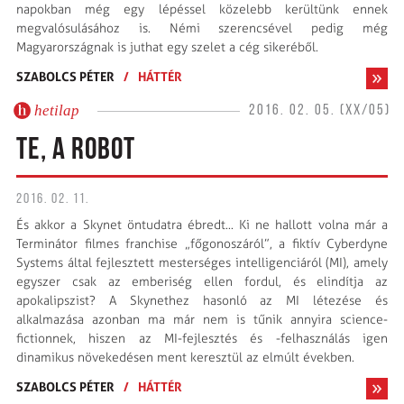
napokban még egy lépéssel közelebb kerültünk ennek
megvalósulásához is. Némi szerencsével pedig még
Magyarországnak is juthat egy szelet a cég sikeréből.
SZABOLCS PÉTER
/
HÁTTÉR
hetilap
2016. 02. 05. (XX/05)
TE, A ROBOT
2016. 02. 11.
És akkor a Skynet öntudatra ébredt... Ki ne hallott volna már a
Terminátor filmes franchise „főgonoszáról”, a fiktív Cyberdyne
Systems által fejlesztett mesterséges intelligenciáról (MI), amely
egyszer csak az emberiség ellen fordul, és elindítja az
apokalipszist? A Skynethez hasonló az MI létezése és
alkalmazása azonban ma már nem is tűnik annyira science-
fictionnek, hiszen az MI-fejlesztés és -felhasználás igen
dinamikus növekedésen ment keresztül az elmúlt években.
SZABOLCS PÉTER
/
HÁTTÉR