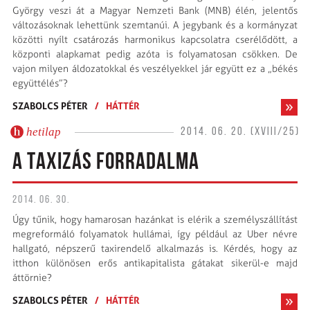
György veszi át a Magyar Nemzeti Bank (MNB) élén, jelentős
változásoknak lehettünk szemtanúi. A jegybank és a kormányzat
közötti nyílt csatározás harmonikus kapcsolatra cserélődött, a
központi alapkamat pedig azóta is folyamatosan csökken. De
vajon milyen áldozatokkal és veszélyekkel jár együtt ez a „békés
együttélés”?
SZABOLCS PÉTER
/
HÁTTÉR
hetilap
2014. 06. 20. (XVIII/25)
A TAXIZÁS FORRADALMA
2014. 06. 30.
Úgy tűnik, hogy hamarosan hazánkat is elérik a személyszállítást
megreformáló folyamatok hullámai, így például az Uber névre
hallgató, népszerű taxirendelő alkalmazás is. Kérdés, hogy az
itthon különösen erős antikapitalista gátakat sikerül-e majd
áttörnie?
SZABOLCS PÉTER
/
HÁTTÉR