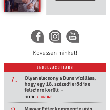
Kövessen minket!
LEGOLVASOTTABB
1.
Olyan alacsony a Duna vízállása,
hogy egy 18. századi erőd is a
felszínre került
»
HETEK
/
ONLINE
2.
Magyar Péter kommentje után