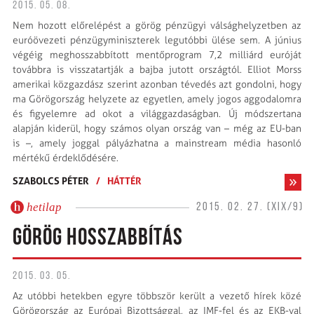
2015. 05. 08.
Nem hozott előrelépést a görög pénzügyi válsághelyzetben az
euróövezeti pénzügyminiszterek legutóbbi ülése sem. A június
végéig meghosszabbított mentőprogram 7,2 milliárd euróját
továbbra is visszatartják a bajba jutott országtól. Elliot Morss
amerikai közgazdász szerint azonban tévedés azt gondolni, hogy
ma Görögország helyzete az egyetlen, amely jogos aggodalomra
és figyelemre ad okot a világgazdaságban. Új módszertana
alapján kiderül, hogy számos olyan ország van – még az EU-ban
is –, amely joggal pályázhatna a mainstream média hasonló
mértékű érdeklődésére.
SZABOLCS PÉTER
/
HÁTTÉR
hetilap
2015. 02. 27. (XIX/9)
GÖRÖG HOSSZABBÍTÁS
2015. 03. 05.
Az utóbbi hetekben egyre többször került a vezető hírek közé
Görögország az Európai Bizottsággal, az IMF-fel és az EKB-val