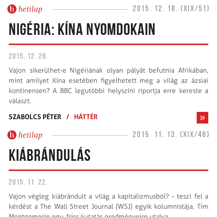
hetilap
2015. 12. 18. (XIX/51)
NIGÉRIA: KÍNA NYOMDOKAIN
2015. 12. 28.
Vajon sikerülhet-e Nigériának olyan pályát befutnia Afrikában,
mint amilyet Kína esetében figyelhetett meg a világ az ázsiai
kontinensen? A BBC legutóbbi helyszíni riportja erre kereste a
választ.
SZABOLCS PÉTER
/
HÁTTÉR
hetilap
2015. 11. 13. (XIX/46)
KIÁBRÁNDULÁS
2015. 11. 22.
Vajon végleg kiábrándult a világ a kapitalizmusból? - teszi fel a
kérdést a The Wall Street Journal (WSJ) egyik kolumnistája, Tim
Montgomerie egy friss kutatás eredményeire utalva.