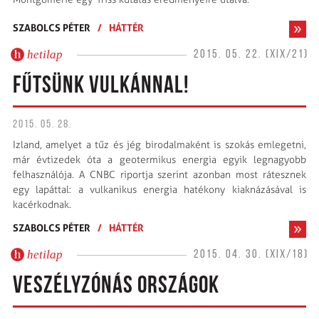
SZABOLCS PÉTER
/
HÁTTÉR
hetilap
2015. 05. 22. (XIX/21)
FŰTSÜNK VULKÁNNAL!
2015. 05. 28.
Izland, amelyet a tűz és jég birodalmaként is szokás emlegetni,
már évtizedek óta a geotermikus energia egyik legnagyobb
felhasználója. A CNBC riportja szerint azonban most rátesznek
egy lapáttal: a vulkanikus energia hatékony kiaknázásával is
kacérkodnak.
SZABOLCS PÉTER
/
HÁTTÉR
hetilap
2015. 04. 30. (XIX/18)
VESZÉLYZÓNÁS ORSZÁGOK