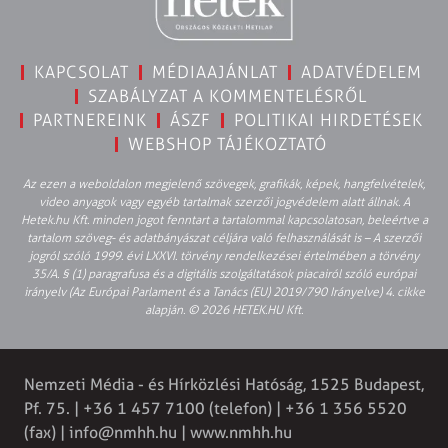
KAPCSOLAT
MÉDIAAJÁNLAT
ADATVÉDELEM
SZABÁLYZAT A KOMMENTELÉSRŐL
PARTNEREINK
ÁSZF
POLITIKAI HIRDETÉSEK
WEBSHOP TÁJÉKOZTATÓ
Az ezen a weboldalon megjelenő szövegek, grafikák, képek, hangfelvételek,
video anyagok vagy egyéb tartalmak szerzői jogvédelem alatt állnak. A
Hetek.hu Kft. minden jogot fenntart a tartalommal kapcsolatosan, beleértve a
tartalom szöveg- és adatbányászat céljára való felhasználását is – A szerzői
jogról szóló 1999. évi LXXVI. törvény rendelkezései értelmében a törvény
35/A. § (1) paragrafusa és a digitális szolgáltatások piacairól szóló európai
irányelv (Az Európai Parlament és a Tanács (EU) 2019/790 Irányelve) 4. cikke
alapján. © 2026 HETEK.HU Kft.
Nemzeti Média - és Hírközlési Hatóság, 1525 Budapest,
Pf. 75. | +36 1 457 7100 (telefon) | +36 1 356 5520
(fax) |
info@nmhh.hu
| www.nmhh.hu