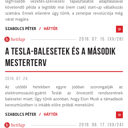
legfrissebb vezetés-szervezési tapasztalatok adaptálásával
követendő példa a legtöbb mai (nem csak) start-up vállal­kozás
számára. Ennek ellenére úgy tűnik, a zeneipar revolúciója még
várat magára.
SZABOLCS PÉTER
/
HÁTTÉR
hetilap
2016. 07. 15. (XX/28)
A TESLA-BALESETEK ÉS A MÁSODIK
MESTERTERV
2016. 07. 24.
Az utóbbi hetekben egyre jobban szorongatják az
elektromosautó-gyártó Teslát az önvezető rendszerének
balesetei miatt. Úgy tűnik azonban, hogy Elon Musk a támadások
kereszttüzében is inkább előre próbál menekülni.
SZABOLCS PÉTER
/
HÁTTÉR
hetilap
2016. 06. 17. (XX/24)