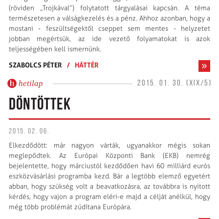
(röviden „Trojkával”) folytatott tárgyalásai kapcsán. A téma
természetesen a válságkezelés és a pénz. Ahhoz azonban, hogy a
mostani - feszültségektől cseppet sem mentes - helyzetet
jobban megértsük, az ide vezető folyamatokat is azok
teljességében kell ismernünk.
SZABOLCS PÉTER
/
HÁTTÉR
hetilap
2015. 01. 30. (XIX/5)
DÖNTÖTTEK
2015. 02. 06.
Elkezdődött: már nagyon várták, ugyanakkor mégis sokan
meglepődtek. Az Euró­pai Központi Bank (EKB) nemrég
bejelentette, hogy márciustól kezdődően havi 60 milliárd eurós
eszközvásárlási programba kezd. Bár a legtöbb elemző egyetért
abban, hogy szükség volt a beavatkozásra, az továbbra is nyitott
kérdés, hogy vajon a program eléri-e majd a célját anélkül, hogy
még több problémát zúdítana Európára.