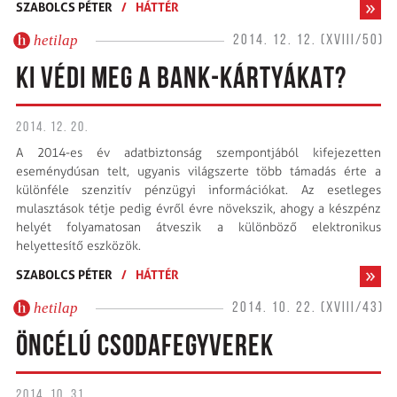
SZABOLCS PÉTER
/
HÁTTÉR
hetilap
2014. 12. 12. (XVIII/50)
KI VÉDI MEG A BANK-KÁRTYÁKAT?
2014. 12. 20.
A 2014-es év adatbiztonság szempontjából kifejezetten
eseménydúsan telt, ugyanis világszerte több támadás érte a
különféle szenzitív pénzügyi információkat. Az esetleges
mulasztások tétje pedig évről évre növekszik, ahogy a készpénz
helyét folyamatosan átveszik a különböző elektronikus
helyettesítő eszközök.
SZABOLCS PÉTER
/
HÁTTÉR
hetilap
2014. 10. 22. (XVIII/43)
ÖNCÉLÚ CSODAFEGYVEREK
2014. 10. 31.