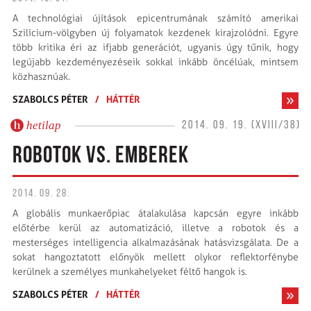
A technológiai újítások epicentrumának számító amerikai
Szilícium-völgyben új folyamatok kezdenek kirajzolódni. Egyre
több kritika éri az ifjabb generációt, ugyanis úgy tűnik, hogy
legújabb kezdeményezéseik sokkal inkább öncélúak, mintsem
közhasznúak.
SZABOLCS PÉTER
/
HÁTTÉR
hetilap
2014. 09. 19. (XVIII/38)
ROBOTOK VS. EMBEREK
2014. 09. 28.
A globális munkaerőpiac átalakulása kapcsán egyre inkább
előtérbe kerül az automatizáció, illetve a robotok és a
mesterséges intelligencia alkalmazásának hatásvizsgálata. De a
sokat hangoztatott előnyök mellett olykor reflektorfénybe
kerülnek a személyes munkahelyeket féltő hangok is.
SZABOLCS PÉTER
/
HÁTTÉR