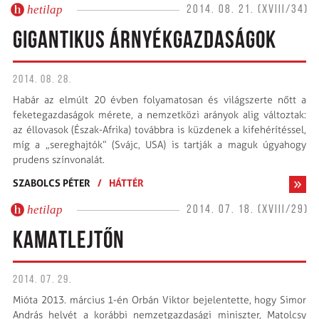
hetilap
2014. 08. 21. (XVIII/34)
GIGANTIKUS ÁRNYÉKGAZDASÁGOK
2014. 08. 28.
Habár az elmúlt 20 évben folyamatosan és világszerte nőtt a
feketegazdaságok mérete, a nemzetközi arányok alig változtak:
az éllovasok (Észak-Afrika) továbbra is küzdenek a kifehérítéssel,
míg a „sereghajtók” (Svájc, USA) is tartják a maguk úgyahogy
prudens színvonalát.
SZABOLCS PÉTER
/
HÁTTÉR
hetilap
2014. 07. 18. (XVIII/29)
KAMATLEJTŐN
2014. 07. 29.
Mióta 2013. március 1-én Orbán Viktor bejelentette, hogy Simor
András helyét a korábbi nemzetgazdasági miniszter, Matolcsy