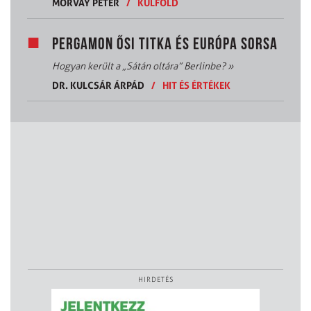
MORVAY PÉTER
/
KÜLFÖLD
PERGAMON ŐSI TITKA ÉS EURÓPA SORSA
Hogyan került a „Sátán oltára” Berlinbe?
»
DR. KULCSÁR ÁRPÁD
/
HIT ÉS ÉRTÉKEK
HIRDETÉS