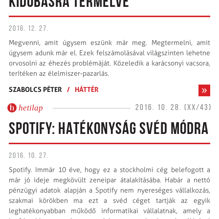
KIDOBÁSRA TERMELVE
2016. 12. 27.
Megvenni, amit úgysem eszünk már meg. Megtermelni, amit
úgysem adunk már el. Ezek felszámolásával világszinten lehetne
orvosolni az éhezés problémáját. Közeledik a karácsonyi vacsora,
terítéken az élelmiszer-pazarlás.
SZABOLCS PÉTER
/
HÁTTÉR
hetilap
2016. 10. 28. (XX/43)
SPOTIFY: HATÉKONYSÁG SVÉD MÓDRA
2016. 10. 27.
Spotify. Immár 10 éve, hogy ez a stockholmi cég belefogott a
már jó ideje megkövült zeneipar átalakításába. Habár a nettó
pénzügyi adatok alapján a Spotify nem nyereséges vállalkozás,
szakmai körökben ma ezt a svéd céget tartják az egyik
leghatékonyabban működő informatikai vállalatnak, amely a