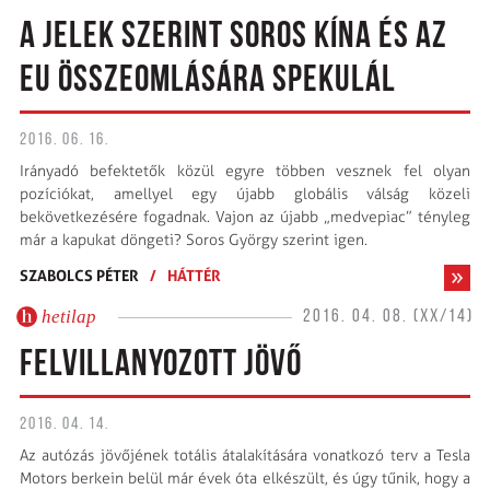
A JELEK SZERINT SOROS KÍNA ÉS AZ
EU ÖSSZEOMLÁSÁRA SPEKULÁL
2016. 06. 16.
Irányadó befektetők közül egyre többen vesznek fel olyan
pozíciókat, amellyel egy újabb globális válság közeli
bekövetkezésére fogadnak. Vajon az újabb „medvepiac” tényleg
már a kapukat döngeti? Soros György szerint igen.
SZABOLCS PÉTER
/
HÁTTÉR
hetilap
2016. 04. 08. (XX/14)
FELVILLANYOZOTT JÖVŐ
2016. 04. 14.
Az autózás jövőjének totális átalakítására vonatkozó terv a Tesla
Motors berkein belül már évek óta elkészült, és úgy tűnik, hogy a