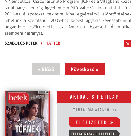
A Nemzetközi Összehasonlító Program (ICP) és a Világbank közös
tanulmánya nemrég figyelemre méltó változásokra mutatott rá: a
2011-es állapotokat tekintve Kína egyértelmű előretörésének
lehetünk a szemtanúi. 2005-höz képest ugyanis kevesebb mint
negyedére csökkentette az Amerikai Egyesült Államokkal
szembeni hátrányát.
SZABOLCS PÉTER
/
HÁTTÉR
« Előző
Következő »
Aktuális hetilap