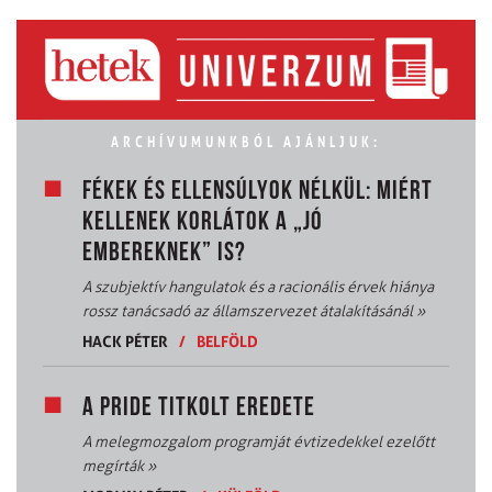
ARCHÍVUMUNKBÓL AJÁNLJUK:
FÉKEK ÉS ELLENSÚLYOK NÉLKÜL: MIÉRT
KELLENEK KORLÁTOK A „JÓ
EMBEREKNEK” IS?
A szubjektív hangulatok és a racionális érvek hiánya
rossz tanácsadó az államszervezet átalakításánál
»
HACK PÉTER
/
BELFÖLD
A PRIDE TITKOLT EREDETE
A melegmozgalom programját évtizedekkel ezelőtt
megírták
»