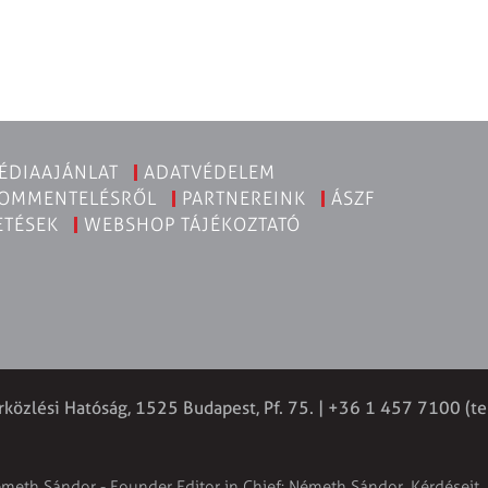
ÉDIAAJÁNLAT
ADATVÉDELEM
KOMMENTELÉSRŐL
PARTNEREINK
ÁSZF
ETÉSEK
WEBSHOP TÁJÉKOZTATÓ
rközlési Hatóság, 1525 Budapest, Pf. 75. | +36 1 457 7100 (te
émeth Sándor - Founder Editor in Chief: Németh Sándor. Kérdéseit, 