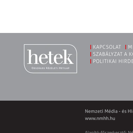
KAPCSOLAT
M
SZABÁLYZAT A 
POLITIKAI HIRD
Nemzeti Média - és Hí
www.nmhh.hu
Alapító-főszerkesztő: N