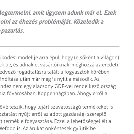
egtermelni, amit úgysem adunk már el. Ezek
olni az éhezés problémáját. Közeledik a
-pazarlás.
ödési modellje arra épül, hogy (elsőként a világon)
ek be, és adnak el vásárlóiknak, méghozzá az eredeti
 kedvező fogadtatásra talált a fogyasztók körében,
indítása után már meg is nyílt a második. Az
indez nem egy alacsony GDP-vel rendelkező ország
nia fővárosában, Koppenhágában. Ahogy erről a
ővé teszik, hogy lejárt szavatosságú termékeket is
tatást nyújt erről az adott gazdasági szereplő,
t termék elfogyasztása. Ezzel a lehetőséggel élt a
We­food is. Az árukat önkéntesek gyűjtik be