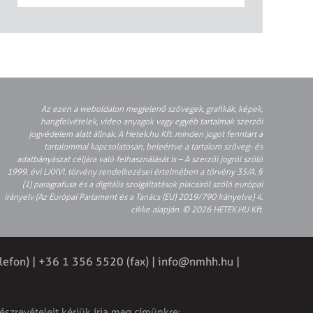
Az ezen a weboldalon megjelenő szövegek, grafikák, képek,
hangfelvételek, video anyagok vagy egyéb tartalmak szerzői
jogvédelem alatt állnak. A Hetek.hu Kft. minden jogot fenntart a
tartalommal kapcsolatosan, beleértve a tartalom szöveg- és
adatbányászat céljára való felhasználását is – A szerzői jogról szóló
1999. évi LXXVI. törvény rendelkezései értelmében a törvény 35/A. §
(1) paragrafusa és a digitális szolgáltatások piacairól szóló európai
irányelv (Az Európai Parlament és a Tanács (EU) 2019/790 Irányelve) 4.
cikke alapján. © 2026 HETEK.HU Kft.
lefon) | +36 1 356 5520 (fax) |
info@nmhh.hu
|
észrevételeit kérjük írja meg címünkre: