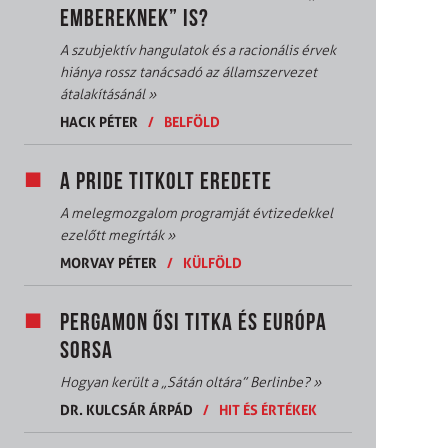
EMBEREKNEK” IS?
A szubjektív hangulatok és a racionális érvek
hiánya rossz tanácsadó az államszervezet
átalakításánál
»
HACK PÉTER
/
BELFÖLD
A PRIDE TITKOLT EREDETE
A melegmozgalom programját évtizedekkel
ezelőtt megírták
»
MORVAY PÉTER
/
KÜLFÖLD
PERGAMON ŐSI TITKA ÉS EURÓPA
SORSA
Hogyan került a „Sátán oltára” Berlinbe?
»
DR. KULCSÁR ÁRPÁD
/
HIT ÉS ÉRTÉKEK