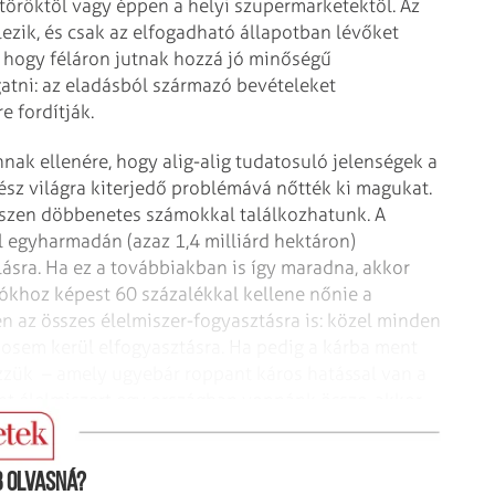
tőröktől vagy éppen a helyi szupermarketektől. Az
ezik, és csak az elfogadható állapotban lévőket
tt, hogy féláron jutnak hozzá jó minőségű
gatni: az eladásból származó bevételeket
e fordítják.
nnak ellenére, hogy alig-alig tudatosuló jelenségek a
sz világra kiterjedő problémává nőtték ki magukat.
gészen döbbenetes számokkal találkozhatunk. A
l egyharmadán (azaz 1,4 milliárd hektáron)
ásra. Ha ez a továbbiakban is így maradna, akkor
ókhoz képest 60 százalékkal kellene nőnie a
 az összes élelmiszer-fogyasztásra is: közel minden
sosem kerül elfogyasztásra. Ha pedig a kárba ment
zzük – amely ugyebár roppant káros hatással van a
nt élelmiszert egy országban vonnánk össze, akkor
ibocsátó országa lenne.
 olvasná?