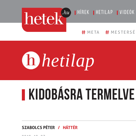
Hírek
Hetilap
Videók
#
#
META
MESTERSÉ
hetilap
Kidobásra termelve
SZABOLCS PÉTER
/
HÁTTÉR