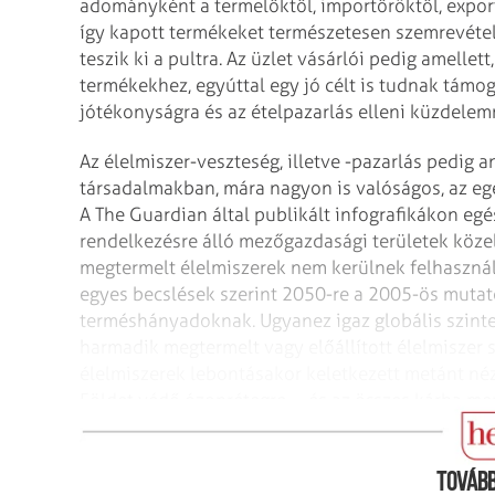
adományként a termelőktől, importőröktől, expor
így kapott termékeket természetesen szemrevétel
teszik ki a pultra. Az üzlet vásárlói pedig amelle
termékekhez, egyúttal egy jó célt is tudnak támo
jótékonyságra és az ételpazarlás elleni küzdelemr
Az élelmiszer-veszteség, illetve -pazarlás pedig a
társadalmakban, mára nagyon is valóságos, az egé
A The Guardian által publikált infografikákon e
rendelkezésre álló mezőgazdasági területek köze
megtermelt élelmiszerek nem kerülnek felhasznál
egyes becslések szerint 2050-re a 2005-ös mutat
terméshányadoknak. Ugyanez igaz globális szinten
harmadik megtermelt vagy előállított élelmiszer 
élelmiszerek lebontásakor keletkezett metánt né
Földet védő ózonrétegre –, és az összes kárba me
ez az ország a világ harmadik legnagyobb metánk
Tovább