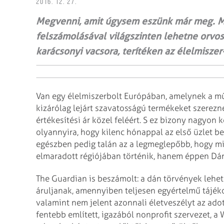
2016. 12. 27.
Megvenni, amit úgysem eszünk már meg. M
felszámolásával világszinten lehetne orvos
karácsonyi vacsora, terítéken az élelmiszer
Van egy élelmiszerbolt Európában, amelynek a műk
kizárólag lejárt szavatosságú termékeket szerezn
értékesítési ár közel feléért. S ez bizony nagyon
olyannyira, hogy kilenc hónappal az első üzlet be
egészben pedig talán az a legmeglepőbb, hogy m
elmaradott régiójában történik, hanem éppen Dá
The Guardian is beszámolt: a dán törvények lehet
áruljanak, amennyiben teljesen egyértelmű tájékoz
valamint nem jelent azonnali életveszélyt az adot
fentebb említett, igazából nonprofit szervezet, a 