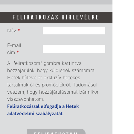
FELIRATKOZÁS HÍRLEVÉLRE
Név:
*
E-mail
cím:
*
A "feliratkozom" gombra kattintva
hozzájárulok, hogy küldjenek számomra
Hetek hírlevelet exkluzív hetekes
tartalmakról és promóciókról. Tudomásul
veszem, hogy hozzájárulásomat bármikor
visszavonhatom.
Feliratkozással elfogadja a Hetek
adatvédelmi szabályzatát
.