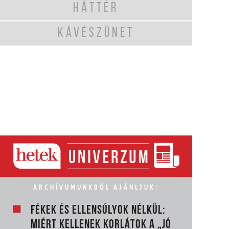
HÁTTÉR
KÁVÉSZÜNET
ARCHÍVUMUNKBÓL AJÁNLJUK:
FÉKEK ÉS ELLENSÚLYOK NÉLKÜL:
MIÉRT KELLENEK KORLÁTOK A „JÓ